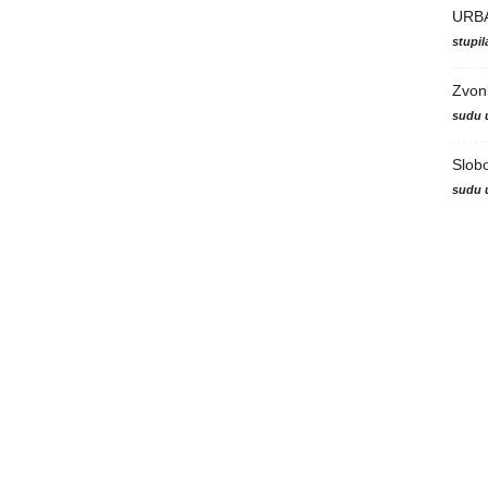
URB
stupi
Zvon
sudu 
Slob
sudu 