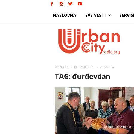
NASLOVNA
SVE VESTI
SERVIS
Urban
City
POČETNA
KLJUČNE REČI
đurđevdan
TAG: đurđevdan