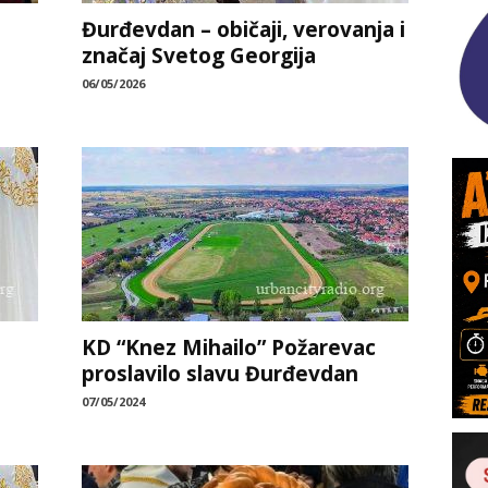
Đurđevdan – običaji, verovanja i
značaj Svetog Georgija
06/05/2026
KD “Knez Mihailo” Požarevac
proslavilo slavu Đurđevdan
07/05/2024