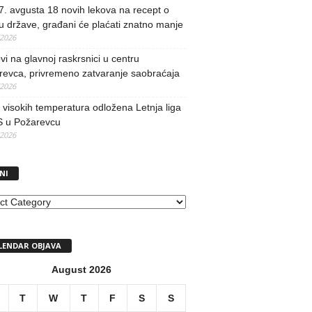
. avgusta 18 novih lekova na recept o
u države, građani će plaćati znatno manje
/2026
i na glavnoj raskrsnici u centru
revca, privremeno zatvaranje saobraćaja
/2026
visokih temperatura odložena Letnja liga
 u Požarevcu
/2026
NI
I
LENDAR OBJAVA
August 2026
T
W
T
F
S
S