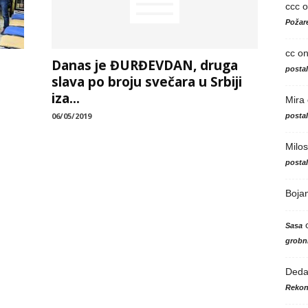
ccc
o
Požare
cc
o
Danas je ĐURĐEVDAN, druga
posta
slava po broju svečara u Srbiji
iza...
Mira
06/05/2019
posta
Milos
posta
Boja
Sasa
grobni
Ded
Rekon