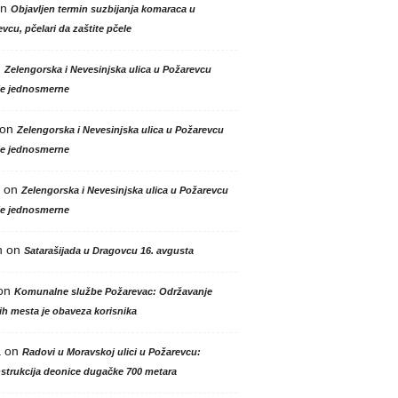
n
Objavljen termin suzbijanja komaraca u
vcu, pčelari da zaštite pčele
n
Zelengorska i Nevesinjska ulica u Požarevcu
le jednosmerne
on
Zelengorska i Nevesinjska ulica u Požarevcu
le jednosmerne
on
Zelengorska i Nevesinjska ulica u Požarevcu
le jednosmerne
n
on
Satarašijada u Dragovcu 16. avgusta
on
Komunalne službe Požarevac: Održavanje
h mesta je obaveza korisnika
a
on
Radovi u Moravskoj ulici u Požarevcu:
strukcija deonice dugačke 700 metara