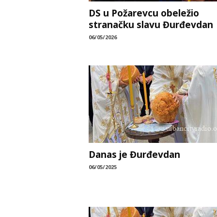
DS u Požarevcu obeležio
stranačku slavu Đurđevdan
06/05/2026
Danas je Đurđevdan
06/05/2025