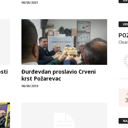
UR
06/05/2021
VR
PO
Clear
sti
Đurđevdan proslavio Crveni
krst Požarevac
06/05/2019
NA