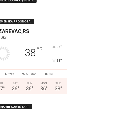
BAN CITY NA FEJSBUKU
EMENSKA PROGNOZA
ZAREVAC,RS
 Sky
°
38
°
C
38
°
38
29%
5.5kmh
3%
FRI
SAT
SUN
MON
TUE
37
°
36
°
36
°
36
°
38
°
JNOVIJI KOMENTARI