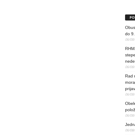
PO
Obus
do 9.
06/08
RHMZ
stepe
nedel
06/08
Rad 
mora
prija
06/08
Obel
polo
06/08
Jedna
06/08