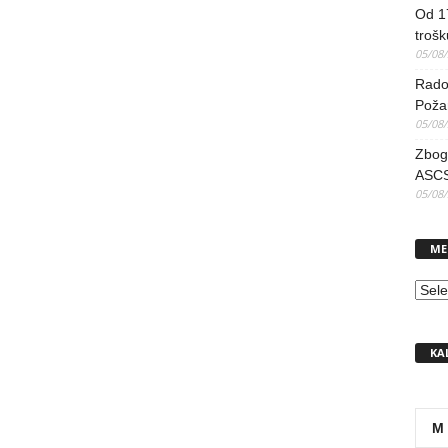
Od 17
trošk
05/08
Radov
Poža
05/08
Zbog 
ASCS
05/08
ME
MEN
KA
M