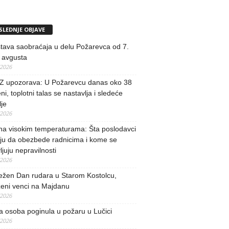
SLEDNJE OBJAVE
tava saobraćaja u delu Požarevca od 7.
 avgusta
/2026
 upozorava: U Požarevcu danas oko 38
ni, toplotni talas se nastavlja i sledeće
je
/2026
na visokim temperaturama: Šta poslodavci
ju da obezbede radnicima i kome se
vljuju nepravilnosti
/2026
ežen Dan rudara u Starom Kostolcu,
ženi venci na Majdanu
/2026
 osoba poginula u požaru u Lučici
/2026