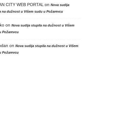
AN CITY WEB PORTAL
on
Nova sudija
la na dužnost u Višem sudu u Požarevcu
ko
on
Nova sudija stupila na dužnost u Višem
u Požarevcu
odan
on
Nova sudija stupila na dužnost u Višem
u Požarevcu