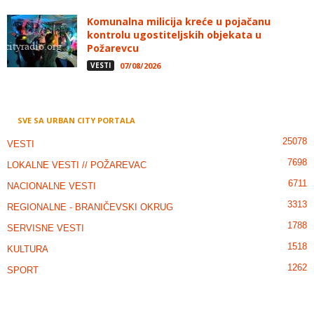
Komunalna milicija kreće u pojačanu
kontrolu ugostiteljskih objekata u
Požarevcu
VESTI
07/08/2026
SVE SA URBAN CITY PORTALA
25078
VESTI
7698
LOKALNE VESTI // POŽAREVAC
6711
NACIONALNE VESTI
3313
REGIONALNE - BRANIČEVSKI OKRUG
1788
SERVISNE VESTI
1518
KULTURA
1262
SPORT