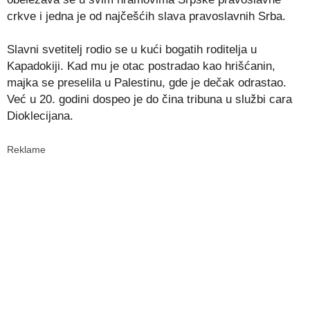
crkve i jedna je od najčešćih slava pravoslavnih Srba.
Slavni svetitelj rodio se u kući bogatih roditelja u
Kapadokiji. Kad mu je otac postradao kao hrišćanin,
majka se preselila u Palestinu, gde je dečak odrastao.
Već u 20. godini dospeo je do čina tribuna u službi cara
Dioklecijana.
Reklame