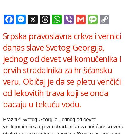
Facebook
Messenger
X
Threads
WhatsApp
Viber
Gmail
Messag
Copy
Link
Srpska pravoslavna crkva i vernici
danas slave Svetog Georgija,
jednog od devet velikomučenika i
prvih stradalnika za hrišćansku
veru. Običaj je da se pletu venčići
od lekovitih trava koji se onda
bacaju u tekuću vodu.
Praznik Svetog Georgija, jednog od devet
velikomučenika i prvih stradalnika za hrišćansku veru,
obeležava se u svim hramovima Srpske pravoslavne