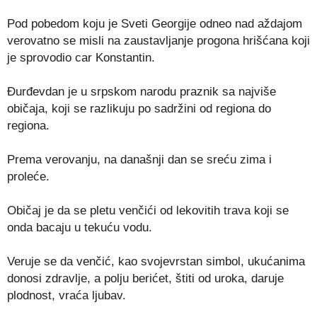
Pod pobedom koju je Sveti Georgije odneo nad aždajom
verovatno se misli na zaustavljanje progona hrišćana koji
je sprovodio car Konstantin.
Đurđevdan je u srpskom narodu praznik sa najviše
običaja, koji se razlikuju po sadržini od regiona do
regiona.
Prema verovanju, na današnji dan se sreću zima i
proleće.
Običaj je da se pletu venčići od lekovitih trava koji se
onda bacaju u tekuću vodu.
Veruje se da venčić, kao svojevrstan simbol, ukućanima
donosi zdravlje, a polju berićet, štiti od uroka, daruje
plodnost, vraća ljubav.