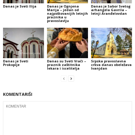
Danas je Sveti Ilija
Danas je Ognjena
Danas je Sabor Svetog
Marija – jedan od
arhangela Gavrila –
najpoštovanijih letnjih
letnji Aranđelovdan
praznika u
pravoslavlju
Danas je Sveti
Danas su Sveti Vrači –
Srpska pravoslavna
Prokopije
praznik zaštitnika
crkva danas obeležava
lekara i iscelitelja
Ivanjdan
KOMENTARIŠI