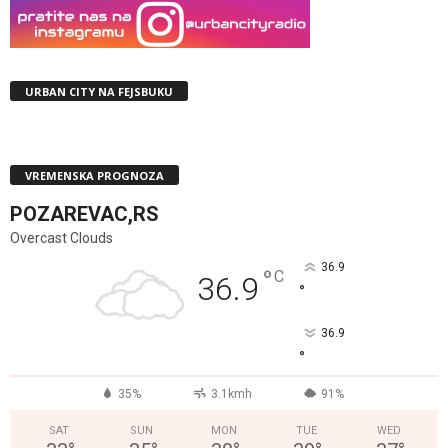
URBAN CITY NA FEJSBUKU
VREMENSKA PROGNOZA
POZAREVAC,RS
Overcast Clouds
36.9
°
C
36.9
°
36.9
°
35%
3.1kmh
91%
SAT
SUN
MON
TUE
WED