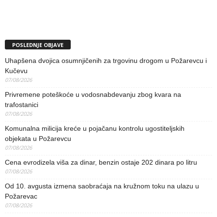
POSLEDNJE OBJAVE
Uhapšena dvojica osumnjičenih za trgovinu drogom u Požarevcu i
Kučevu
07/08/2026
Privremene poteškoće u vodosnabdevanju zbog kvara na
trafostanici
07/08/2026
Komunalna milicija kreće u pojačanu kontrolu ugostiteljskih
objekata u Požarevcu
07/08/2026
Cena evrodizela viša za dinar, benzin ostaje 202 dinara po litru
07/08/2026
Od 10. avgusta izmena saobraćaja na kružnom toku na ulazu u
Požarevac
07/08/2026