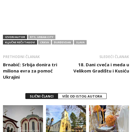
IZVOR/AUTOR
RTS, URBAN CITY
KLJUČNE REČI/TAGOVI
CRKVA
ĐURĐEVDAN
SLAVA
PRETHODNI ČLANAK
SLEDEĆI ČLANAK
Brnabić: Srbija donira tri
18. Dani cveća i meda u
miliona evra za pomoć
Velikom Gradištu i Kusiću
Ukrajini
SLIČNI ČLANCI
VIŠE OD ISTOG AUTORA