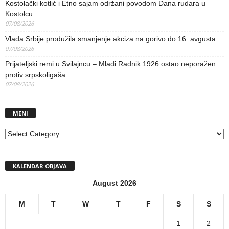
Kostolački kotlić i Etno sajam održani povodom Dana rudara u
Kostolcu
07/08/2026
Vlada Srbije produžila smanjenje akciza na gorivo do 16. avgusta
07/08/2026
Prijateljski remi u Svilajncu – Mladi Radnik 1926 ostao neporažen
protiv srpskoligaša
07/08/2026
MENI
MENI
KALENDAR OBJAVA
August 2026
M
T
W
T
F
S
S
1
2