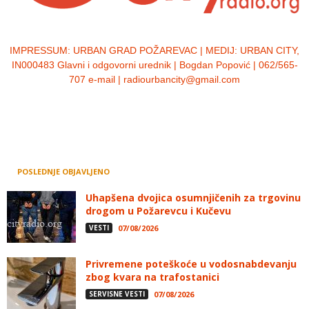
IMPRESSUM:
URBAN GRAD POŽAREVAC | MEDIJ: URBAN CITY,
IN000483 Glavni i odgovorni urednik | Bogdan Popović | 062/565-
707 e-mail | radiourbancity@gmail.com
POSLEDNJE OBJAVLJENO
Uhapšena dvojica osumnjičenih za trgovinu
drogom u Požarevcu i Kučevu
VESTI
07/08/2026
Privremene poteškoće u vodosnabdevanju
zbog kvara na trafostanici
SERVISNE VESTI
07/08/2026