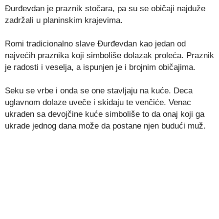
Đurđevdan je praznik stočara, pa su se običaji najduže
zadržali u planinskim krajevima.
Romi tradicionalno slave Đurđevdan kao jedan od
najvećih praznika koji simboliše dolazak proleća. Praznik
je radosti i veselja, a ispunjen je i brojnim običajima.
Seku se vrbe i onda se one stavljaju na kuće. Deca
uglavnom dolaze uveče i skidaju te venčiće. Venac
ukraden sa devojčine kuće simboliše to da onaj koji ga
ukrade jednog dana može da postane njen budući muž.