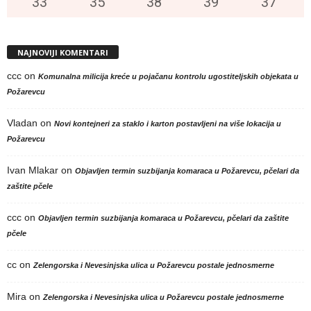
33
°
35
°
38
°
39
°
37
°
NAJNOVIJI KOMENTARI
ccc
on
Komunalna milicija kreće u pojačanu kontrolu ugostiteljskih objekata u
Požarevcu
Vladan
on
Novi kontejneri za staklo i karton postavljeni na više lokacija u
Požarevcu
Ivan Mlakar
on
Objavljen termin suzbijanja komaraca u Požarevcu, pčelari da
zaštite pčele
ccc
on
Objavljen termin suzbijanja komaraca u Požarevcu, pčelari da zaštite
pčele
cc
on
Zelengorska i Nevesinjska ulica u Požarevcu postale jednosmerne
Mira
on
Zelengorska i Nevesinjska ulica u Požarevcu postale jednosmerne