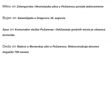
Milos
on
Zelengorska i Nevesinjska ulica u Požarevcu postale jednosmerne
Bojan
on
Satarašijada u Dragovcu 16. avgusta
on
Sasa
Komunalne službe Požarevac: Održavanje grobnih mesta je obaveza
korisnika
Deda
on
Radovi u Moravskoj ulici u Požarevcu: Rekonstrukcija deonice
dugačke 700 metara