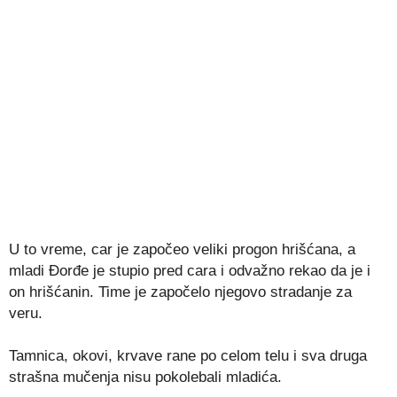
U to vreme, car je započeo veliki progon hrišćana, a
mladi Đorđe je stupio pred cara i odvažno rekao da je i
on hrišćanin. Time je započelo njegovo stradanje za
veru.
Tamnica, okovi, krvave rane po celom telu i sva druga
strašna mučenja nisu pokolebali mladića.