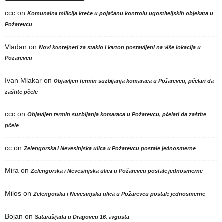
ccc
on
Komunalna milicija kreće u pojačanu kontrolu ugostiteljskih objekata u
Požarevcu
Vladan
on
Novi kontejneri za staklo i karton postavljeni na više lokacija u
Požarevcu
Ivan Mlakar
on
Objavljen termin suzbijanja komaraca u Požarevcu, pčelari da
zaštite pčele
ccc
on
Objavljen termin suzbijanja komaraca u Požarevcu, pčelari da zaštite
pčele
cc
on
Zelengorska i Nevesinjska ulica u Požarevcu postale jednosmerne
Mira
on
Zelengorska i Nevesinjska ulica u Požarevcu postale jednosmerne
Milos
on
Zelengorska i Nevesinjska ulica u Požarevcu postale jednosmerne
Bojan
on
Satarašijada u Dragovcu 16. avgusta