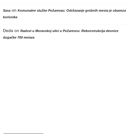
on
Sasa
Komunalne službe Požarevac: Održavanje grobnih mesta je obaveza
korisnika
Deda
on
Radovi u Moravskoj ulici u Požarevcu: Rekonstrukcija deonice
dugačke 700 metara