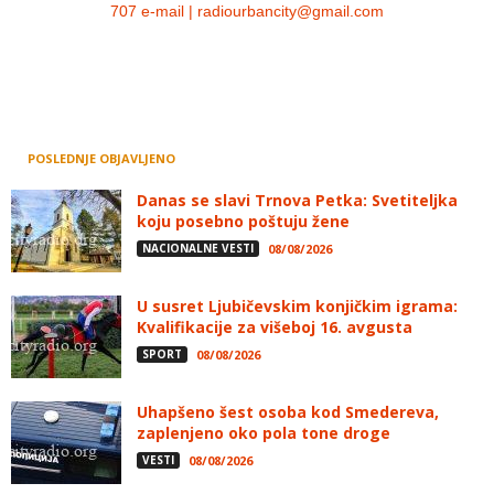
707 e-mail | radiourbancity@gmail.com
POSLEDNJE OBJAVLJENO
Danas se slavi Trnova Petka: Svetiteljka
koju posebno poštuju žene
NACIONALNE VESTI
08/08/2026
U susret Ljubičevskim konjičkim igrama:
Kvalifikacije za višeboj 16. avgusta
SPORT
08/08/2026
Uhapšeno šest osoba kod Smedereva,
zaplenjeno oko pola tone droge
VESTI
08/08/2026