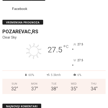
Facebook
VREMENSKA PROGNOZA
POZAREVAC,RS
Clear Sky
27.5
°
C
27.5
°
27.5
°
60%
5.3kmh
6%
SUN
MON
TUE
WED
THU
32
°
37
°
38
°
35
°
34
°
NAJNOVIJI KOMENTARI