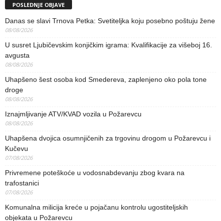
POSLEDNJE OBJAVE
Danas se slavi Trnova Petka: Svetiteljka koju posebno poštuju žene
08/08/2026
U susret Ljubičevskim konjičkim igrama: Kvalifikacije za višeboj 16.
avgusta
08/08/2026
Uhapšeno šest osoba kod Smedereva, zaplenjeno oko pola tone
droge
08/08/2026
Iznajmljivanje ATV/KVAD vozila u Požarevcu
08/08/2026
Uhapšena dvojica osumnjičenih za trgovinu drogom u Požarevcu i
Kučevu
07/08/2026
Privremene poteškoće u vodosnabdevanju zbog kvara na
trafostanici
07/08/2026
Komunalna milicija kreće u pojačanu kontrolu ugostiteljskih
objekata u Požarevcu