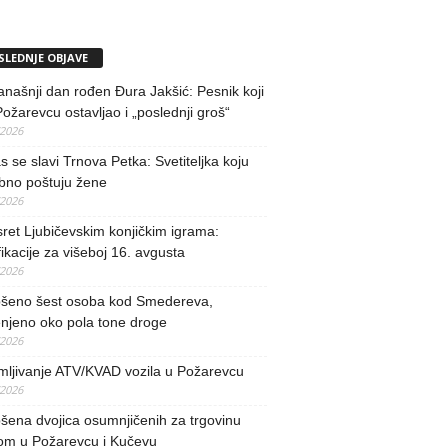
SLEDNJE OBJAVE
našnji dan rođen Đura Jakšić: Pesnik koji
Požarevcu ostavljao i „poslednji groš“
/2026
 se slavi Trnova Petka: Svetiteljka koju
bno poštuju žene
/2026
ret Ljubičevskim konjičkim igrama:
fikacije za višeboj 16. avgusta
/2026
šeno šest osoba kod Smedereva,
njeno oko pola tone droge
/2026
mljivanje ATV/KVAD vozila u Požarevcu
/2026
ena dvojica osumnjičenih za trgovinu
om u Požarevcu i Kučevu