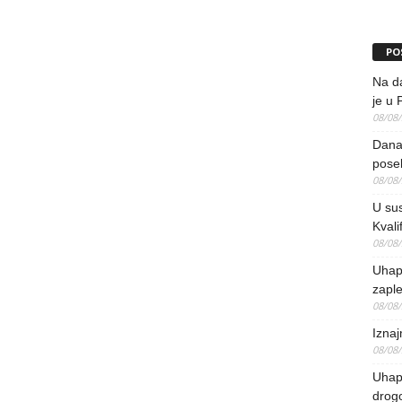
PO
Na da
je u 
08/08
Danas
pose
08/08
U sus
Kvali
08/08
Uhap
zaple
08/08
Iznaj
08/08
Uhapš
drog