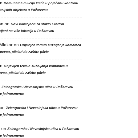
n
Komunalna milicija kreće u pojačanu kontrolu
teljskih objekata u Požarevcu
an
on
Novi kontejneri za staklo i karton
ljeni na više lokacija u Požarevcu
 Mlakar
on
Objavljen termin suzbijanja komaraca
revcu, pčelari da zaštite pčele
n
Objavljen termin suzbijanja komaraca u
vcu, pčelari da zaštite pčele
n
Zelengorska i Nevesinjska ulica u Požarevcu
le jednosmerne
on
Zelengorska i Nevesinjska ulica u Požarevcu
le jednosmerne
on
Zelengorska i Nevesinjska ulica u Požarevcu
le jednosmerne