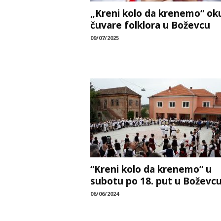
„Kreni kolo da krenemo“ ok
čuvare folklora u Boževcu
09/07/2025
“Kreni kolo da krenemo” u
subotu po 18. put u Boževc
06/06/2024