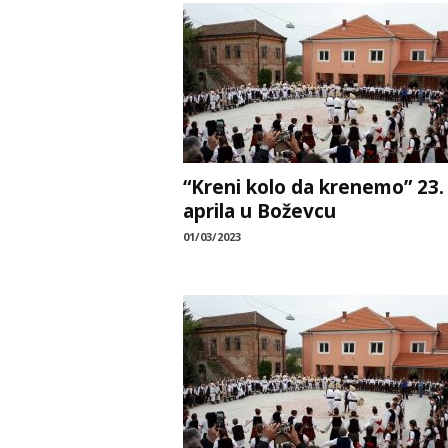
“Kreni kolo da krenemo” 23.
aprila u Boževcu
01/03/2023