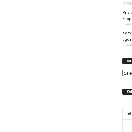
07/08
Priv
zbog 
07/08
Komun
ugost
07/08
ME
MEN
KA
M