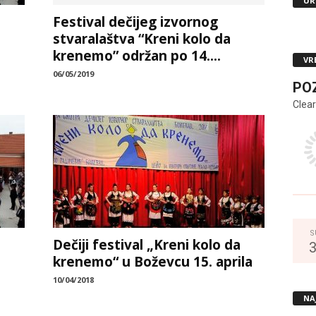
UR
Festival dečijeg izvornog
stvaralaštva “Kreni kolo da
krenemo” održan po 14....
VR
06/05/2019
PO
Clear
S
Dečiji festival „Kreni kolo da
krenemo“ u Boževcu 15. aprila
10/04/2018
NA