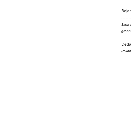
Boja
Sasa
grobni
Ded
Rekon