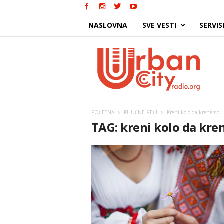
NASLOVNA
SVE VESTI
SERVIS
Urban
City
POČETNA
KLJUČNE REČI
Kreni kolo da krenemo
TAG: kreni kolo da kr