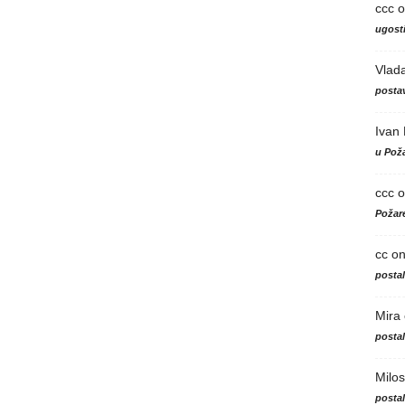
ccc
o
ugosti
Vlad
postav
Ivan
u Poža
ccc
o
Požare
cc
o
posta
Mira
posta
Milos
posta