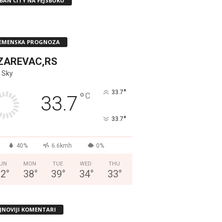
BAN CITY NA FEJSBUKU
EMENSKA PROGNOZA
ZAREVAC,RS
 Sky
°
33.7
°
C
33.7
°
33.7
40%
6.6kmh
0%
UN
MON
TUE
WED
THU
32
°
38
°
39
°
34
°
33
°
JNOVIJI KOMENTARI