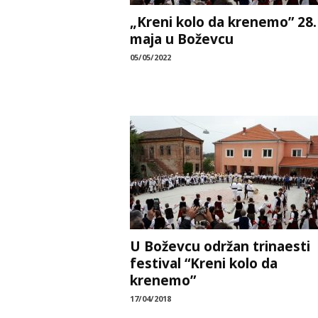
„Kreni kolo da krenemo” 28.
maja u Boževcu
05/05/2022
U Boževcu održan trinaesti
festival “Kreni kolo da
krenemo”
17/04/2018