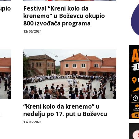
upio
Festival “Kreni kolo da
krenemo” u Boževcu okupio
800 izvođača programa
12/06/2024
“Kreni kolo da krenemo” u
u
nedelju po 17. put u Boževcu
17/06/2023