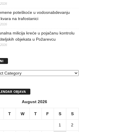
/2026
remene poteškoće u vodosnabdevanju
kvara na trafostanici
/2026
alna milicija kreće u pojačanu kontrolu
iteljskih objekata u Požarevcu
/2026
NI
I
LENDAR OBJAVA
August 2026
T
W
T
F
S
S
1
2