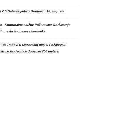
n
on
Satarašijada u Dragovcu 16. avgusta
on
Komunalne službe Požarevac: Održavanje
h mesta je obaveza korisnika
a
on
Radovi u Moravskoj ulici u Požarevcu:
strukcija deonice dugačke 700 metara