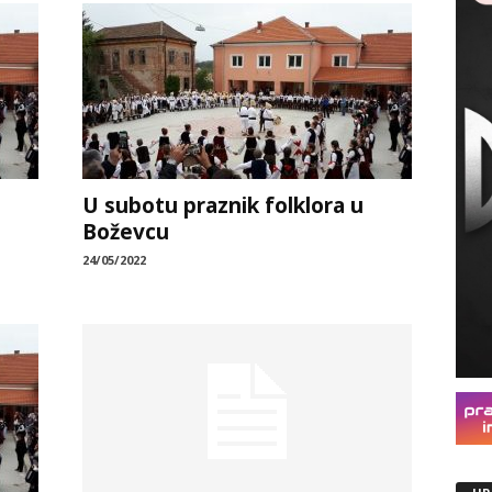
U subotu praznik folklora u
Boževcu
24/05/2022