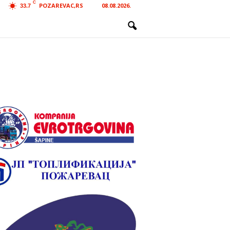
C
POZAREVAC,RS
08.08.2026.
33.7