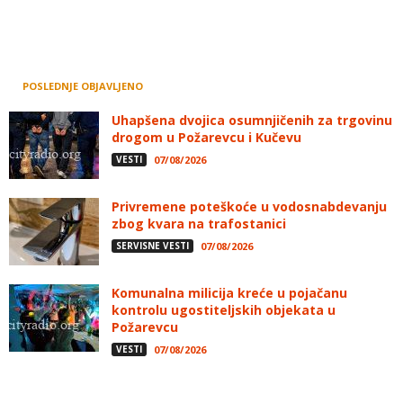
POSLEDNJE OBJAVLJENO
Uhapšena dvojica osumnjičenih za trgovinu
drogom u Požarevcu i Kučevu
VESTI
07/08/2026
Privremene poteškoće u vodosnabdevanju
zbog kvara na trafostanici
SERVISNE VESTI
07/08/2026
Komunalna milicija kreće u pojačanu
kontrolu ugostiteljskih objekata u
Požarevcu
VESTI
07/08/2026