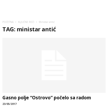
POČETNA
KLJUČNE REČI
Ministar antić
TAG: ministar antić
Gasno polje “Ostrovo” počelo sa radom
23/05/2017