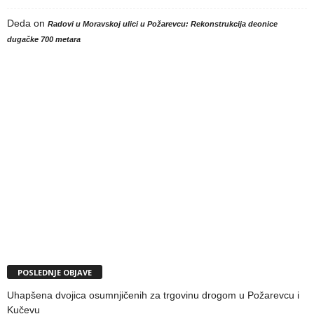
Deda
on
Radovi u Moravskoj ulici u Požarevcu: Rekonstrukcija deonice
dugačke 700 metara
POSLEDNJE OBJAVE
Uhapšena dvojica osumnjičenih za trgovinu drogom u Požarevcu i
Kučevu