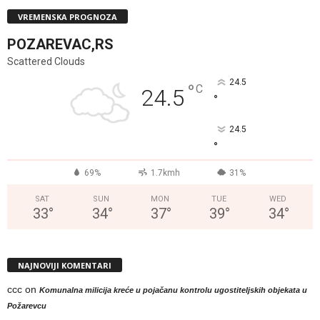
VREMENSKA PROGNOZA
POZAREVAC,RS
Scattered Clouds
24.5
°
C
24.5
°
24.5
°
69%
1.7kmh
31%
SAT
SUN
MON
TUE
WED
33
°
34
°
37
°
39
°
34
°
NAJNOVIJI KOMENTARI
ccc
on
Komunalna milicija kreće u pojačanu kontrolu ugostiteljskih objekata u
Požarevcu