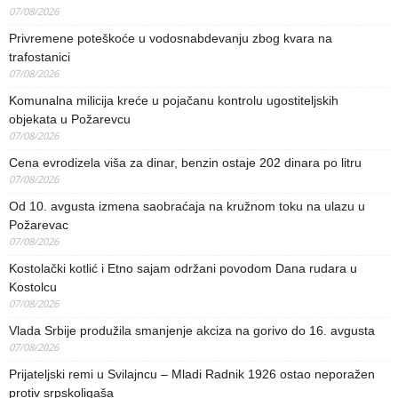
07/08/2026
Privremene poteškoće u vodosnabdevanju zbog kvara na
trafostanici
07/08/2026
Komunalna milicija kreće u pojačanu kontrolu ugostiteljskih
objekata u Požarevcu
07/08/2026
Cena evrodizela viša za dinar, benzin ostaje 202 dinara po litru
07/08/2026
Od 10. avgusta izmena saobraćaja na kružnom toku na ulazu u
Požarevac
07/08/2026
Kostolački kotlić i Etno sajam održani povodom Dana rudara u
Kostolcu
07/08/2026
Vlada Srbije produžila smanjenje akciza na gorivo do 16. avgusta
07/08/2026
Prijateljski remi u Svilajncu – Mladi Radnik 1926 ostao neporažen
protiv srpskoligaša