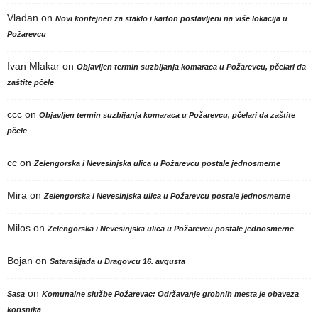
Vladan
on
Novi kontejneri za staklo i karton postavljeni na više lokacija u
Požarevcu
Ivan Mlakar
on
Objavljen termin suzbijanja komaraca u Požarevcu, pčelari da
zaštite pčele
ccc
on
Objavljen termin suzbijanja komaraca u Požarevcu, pčelari da zaštite
pčele
cc
on
Zelengorska i Nevesinjska ulica u Požarevcu postale jednosmerne
Mira
on
Zelengorska i Nevesinjska ulica u Požarevcu postale jednosmerne
Milos
on
Zelengorska i Nevesinjska ulica u Požarevcu postale jednosmerne
Bojan
on
Satarašijada u Dragovcu 16. avgusta
on
Sasa
Komunalne službe Požarevac: Održavanje grobnih mesta je obaveza
korisnika