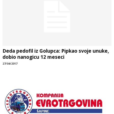
Deda pedofil iz Golupca: Pipkao svoje unuke,
dobio nanogicu 12 meseci
27/04/2017