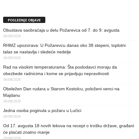
POSLEDNJE OBJAVE
Obustava saobraćaja u delu Požarevca od 7. do 9. avgusta
06/08/2026
RHMZ upozorava: U Požarevcu danas oko 38 stepeni, toplotni
talas se nastavlja i sledeće nedelje
06/08/2026
Rad na visokim temperaturama: Šta poslodavci moraju da
obezbede radnicima i kome se prijavljuju nepravilnosti
06/08/2026
Obeležen Dan rudara u Starom Kostolcu, položeni venci na
Majdanu
06/08/2026
Jedna osoba poginula u požaru u Lučici
06/08/2026
Od 17. avgusta 18 novih lekova na recept o trošku države, građani
će plaćati znatno manje
05/08/2026