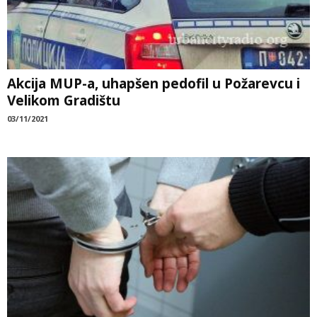
Akcija MUP-a, uhapšen pedofil u Požarevcu i
Velikom Gradištu
03/11/2021