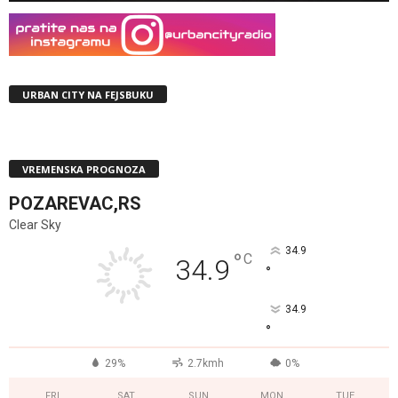
URBAN CITY NA FEJSBUKU
VREMENSKA PROGNOZA
POZAREVAC,RS
Clear Sky
34.9
°
C
34.9
°
34.9
°
29%
2.7kmh
0%
FRI
SAT
SUN
MON
TUE