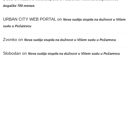
dugačke 700 metara
URBAN CITY WEB PORTAL
on
Nova sudija stupila na dužnost u Višem
sudu u Požarevcu
Zvonko
on
Nova sudija stupila na dužnost u Višem sudu u Požarevcu
Slobodan
on
Nova sudija stupila na dužnost u Višem sudu u Požarevcu