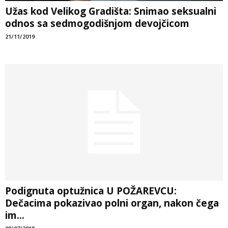
Užas kod Velikog Gradišta: Snimao seksualni
odnos sa sedmogodišnjom devojčicom
21/11/2019
Podignuta optužnica U POŽAREVCU:
Dečacima pokazivao polni organ, nakon čega
im...