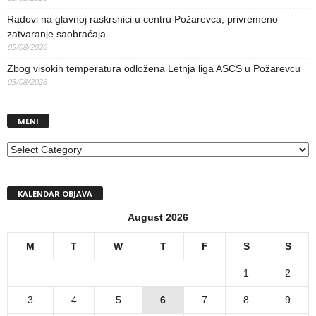
Radovi na glavnoj raskrsnici u centru Požarevca, privremeno
zatvaranje saobraćaja
05/08/2026
Zbog visokih temperatura odložena Letnja liga ASCS u Požarevcu
05/08/2026
MENI
MENI
KALENDAR OBJAVA
August 2026
M
T
W
T
F
S
S
1
2
3
4
5
6
7
8
9