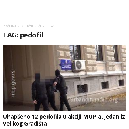
POČETNA
KLJUČNE REČI
Pedofil
TAG: pedofil
Uhapšeno 12 pedofila u akciji MUP-a, jedan iz
Velikog Gradišta