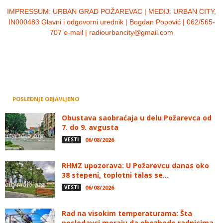
IMPRESSUM:
URBAN GRAD POŽAREVAC | MEDIJ: URBAN CITY,
IN000483 Glavni i odgovorni urednik | Bogdan Popović | 062/565-
707 e-mail | radiourbancity@gmail.com
POSLEDNJE OBJAVLJENO
Obustava saobraćaja u delu Požarevca od
7. do 9. avgusta
VESTI
06/08/2026
RHMZ upozorava: U Požarevcu danas oko
38 stepeni, toplotni talas se...
VESTI
06/08/2026
Rad na visokim temperaturama: Šta
poslodavci moraju da obezbede radnicima