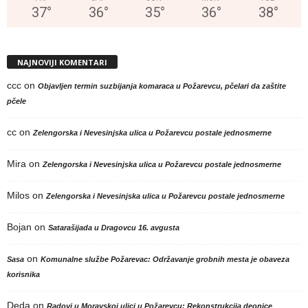
37
°
36
°
35
°
36
°
38
°
NAJNOVIJI KOMENTARI
ccc
on
Objavljen termin suzbijanja komaraca u Požarevcu, pčelari da zaštite
pčele
cc
on
Zelengorska i Nevesinjska ulica u Požarevcu postale jednosmerne
Mira
on
Zelengorska i Nevesinjska ulica u Požarevcu postale jednosmerne
Milos
on
Zelengorska i Nevesinjska ulica u Požarevcu postale jednosmerne
Bojan
on
Satarašijada u Dragovcu 16. avgusta
on
Sasa
Komunalne službe Požarevac: Održavanje grobnih mesta je obaveza
korisnika
Deda
on
Radovi u Moravskoj ulici u Požarevcu: Rekonstrukcija deonice