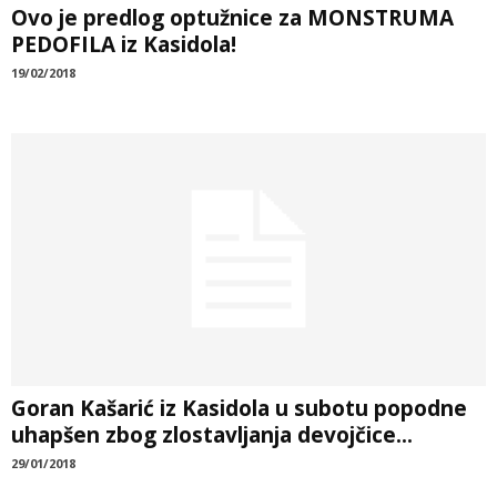
Ovo je predlog optužnice za MONSTRUMA
PEDOFILA iz Kasidola!
19/02/2018
Goran Kašarić iz Kasidola u subotu popodne
uhapšen zbog zlostavljanja devojčice...
29/01/2018