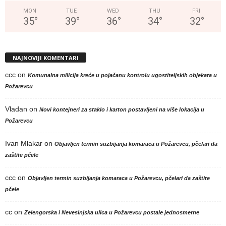
MON
TUE
WED
THU
FRI
35
°
39
°
36
°
34
°
32
°
NAJNOVIJI KOMENTARI
ccc
on
Komunalna milicija kreće u pojačanu kontrolu ugostiteljskih objekata u
Požarevcu
Vladan
on
Novi kontejneri za staklo i karton postavljeni na više lokacija u
Požarevcu
Ivan Mlakar
on
Objavljen termin suzbijanja komaraca u Požarevcu, pčelari da
zaštite pčele
ccc
on
Objavljen termin suzbijanja komaraca u Požarevcu, pčelari da zaštite
pčele
cc
on
Zelengorska i Nevesinjska ulica u Požarevcu postale jednosmerne