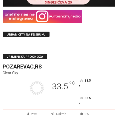
URBAN CITY NA FEJSBUKU
VREMENSKA PROGNOZA
POZAREVAC,RS
Clear Sky
33.5
°
C
33.5
°
33.5
°
29%
4.3kmh
0%