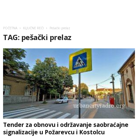
POČETNA
KLJUČNE REČI
Pešački prelaz
TAG: pešački prelaz
Tender za obnovu i održavanje saobraćajne
signalizacije u Požarevcu i Kostolcu