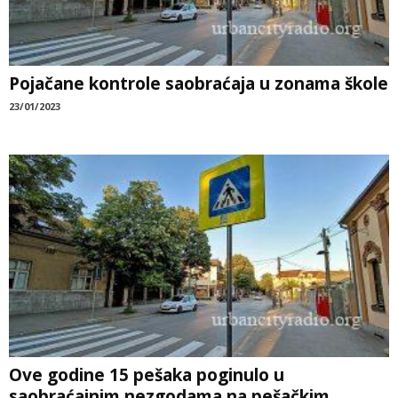
Pojačane kontrole saobraćaja u zonama škole
23/01/2023
Ove godine 15 pešaka poginulo u
saobraćajnim nezgodama na pešačkim