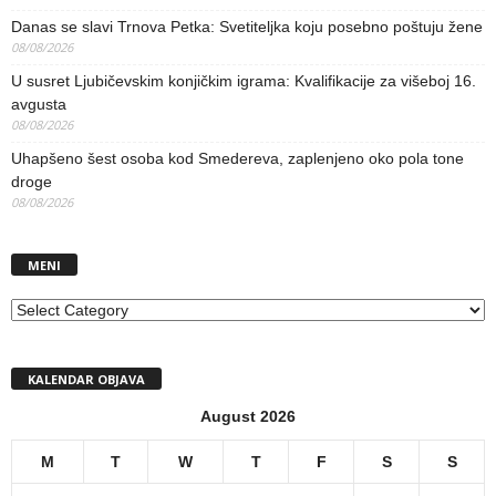
Danas se slavi Trnova Petka: Svetiteljka koju posebno poštuju žene
08/08/2026
U susret Ljubičevskim konjičkim igrama: Kvalifikacije za višeboj 16.
avgusta
08/08/2026
Uhapšeno šest osoba kod Smedereva, zaplenjeno oko pola tone
droge
08/08/2026
MENI
MENI
KALENDAR OBJAVA
August 2026
M
T
W
T
F
S
S