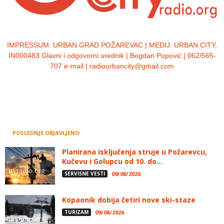
IMPRESSUM:
URBAN GRAD POŽAREVAC | MEDIJ: URBAN CITY,
IN000483 Glavni i odgovorni urednik | Bogdan Popović | 062/565-
707 e-mail | radiourbancity@gmail.com
POSLEDNJE OBJAVLJENO
Planirana isključenja struje u Požarevcu,
Kučevu i Golupcu od 10. do...
SERVISNE VESTI
09/08/2026
Kopaonik dobija četiri nove ski-staze
TURIZAM
09/08/2026