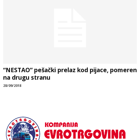
“NESTAO” pešački prelaz kod pijace, pomeren
na drugu stranu
28/09/2018