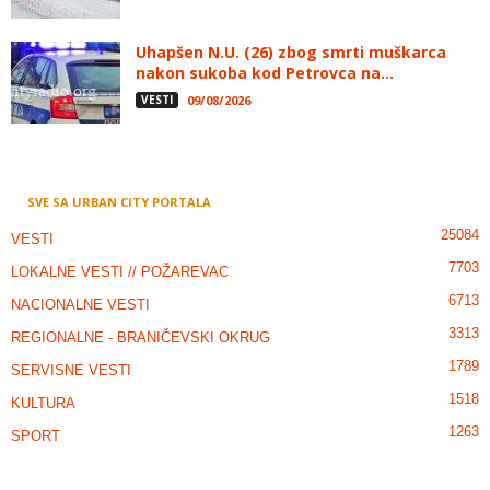
Uhapšen N.U. (26) zbog smrti muškarca
nakon sukoba kod Petrovca na...
VESTI
09/08/2026
SVE SA URBAN CITY PORTALA
25084
VESTI
7703
LOKALNE VESTI // POŽAREVAC
6713
NACIONALNE VESTI
3313
REGIONALNE - BRANIČEVSKI OKRUG
1789
SERVISNE VESTI
1518
KULTURA
1263
SPORT