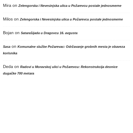
Mira
on
Zelengorska i Nevesinjska ulica u Požarevcu postale jednosmerne
Milos
on
Zelengorska i Nevesinjska ulica u Požarevcu postale jednosmerne
Bojan
on
Satarašijada u Dragovcu 16. avgusta
on
Sasa
Komunalne službe Požarevac: Održavanje grobnih mesta je obaveza
korisnika
Deda
on
Radovi u Moravskoj ulici u Požarevcu: Rekonstrukcija deonice
dugačke 700 metara