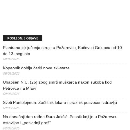
POSLEDNJE OBJAVE
Planirana isključenja struje u Požarevcu, Kučevu i Golupcu od 10.
do 13. avgusta
09/08/2026
Kopaonik dobija četiri nove ski-staze
09/08/2026
Uhapšen N.U. (26) zbog smrti muškarca nakon sukoba kod
Petrovca na Mlavi
09/08/2026
Sveti Pantelejmon: Zaštitnik lekara i praznik posvećen zdravlju
09/08/2026
Na današnji dan rođen Đura Jakšić: Pesnik koji je u Požarevcu
ostavljao i „poslednji groš“
08/08/2026