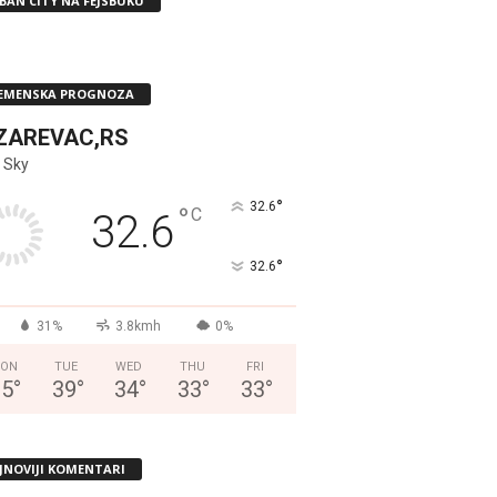
BAN CITY NA FEJSBUKU
EMENSKA PROGNOZA
ZAREVAC,RS
 Sky
°
32.6
°
C
32.6
°
32.6
31%
3.8kmh
0%
ON
TUE
WED
THU
FRI
35
°
39
°
34
°
33
°
33
°
JNOVIJI KOMENTARI