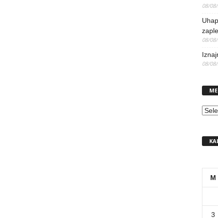
08/08
Uhap
zaple
08/08
Iznaj
08/08
ME
MEN
KA
M
3