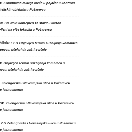
n
Komunalna milicija kreće u pojačanu kontrolu
teljskih objekata u Požarevcu
an
on
Novi kontejneri za staklo i karton
ljeni na više lokacija u Požarevcu
 Mlakar
on
Objavljen termin suzbijanja komaraca
revcu, pčelari da zaštite pčele
n
Objavljen termin suzbijanja komaraca u
vcu, pčelari da zaštite pčele
n
Zelengorska i Nevesinjska ulica u Požarevcu
le jednosmerne
on
Zelengorska i Nevesinjska ulica u Požarevcu
le jednosmerne
on
Zelengorska i Nevesinjska ulica u Požarevcu
le jednosmerne