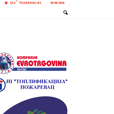
C
POZAREVAC,RS
09.08.2026.
32.6