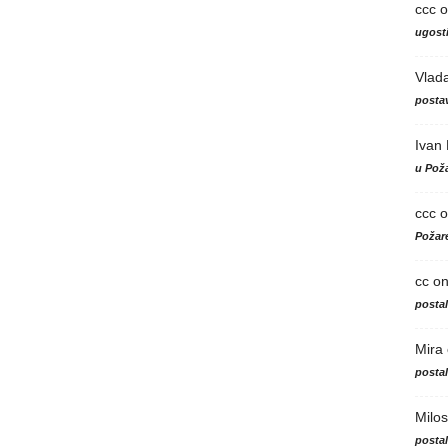
ccc
o
ugosti
Vlad
postav
Ivan
u Poža
ccc
o
Požare
cc
o
posta
Mira
posta
Milos
posta