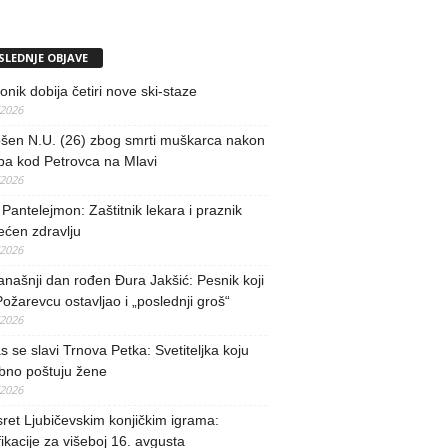
SLEDNJE OBJAVE
nik dobija četiri nove ski-staze
/2026
šen N.U. (26) zbog smrti muškarca nakon
ba kod Petrovca na Mlavi
/2026
 Pantelejmon: Zaštitnik lekara i praznik
ećen zdravlju
/2026
našnji dan rođen Đura Jakšić: Pesnik koji
Požarevcu ostavljao i „poslednji groš“
/2026
 se slavi Trnova Petka: Svetiteljka koju
bno poštuju žene
/2026
ret Ljubičevskim konjičkim igrama:
fikacije za višeboj 16. avgusta