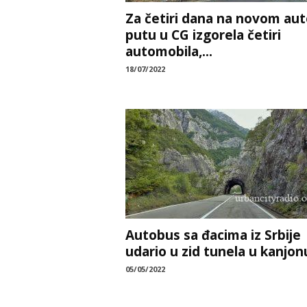
Za četiri dana na novom aut
putu u CG izgorela četiri
automobila,...
18/07/2022
Autobus sa đacima iz Srbije
udario u zid tunela u kanjonu
05/05/2022