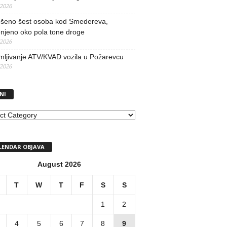
/2026
šeno šest osoba kod Smedereva,
njeno oko pola tone droge
/2026
mljivanje ATV/KVAD vozila u Požarevcu
/2026
NI
I
LENDAR OBJAVA
August 2026
T
W
T
F
S
S
1
2
4
5
6
7
8
9