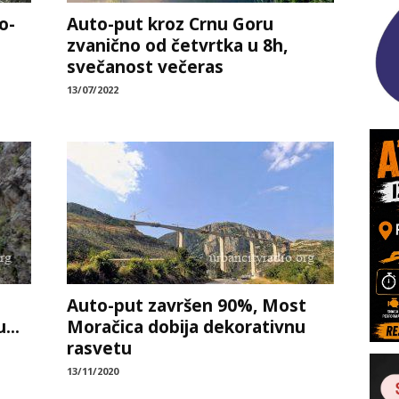
o-
Auto-put kroz Crnu Goru
zvanično od četvrtka u 8h,
svečanost večeras
13/07/2022
Auto-put završen 90%, Most
...
Moračica dobija dekorativnu
rasvetu
13/11/2020