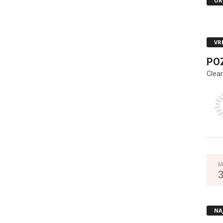
UR
VR
PO
Clear
M
NA