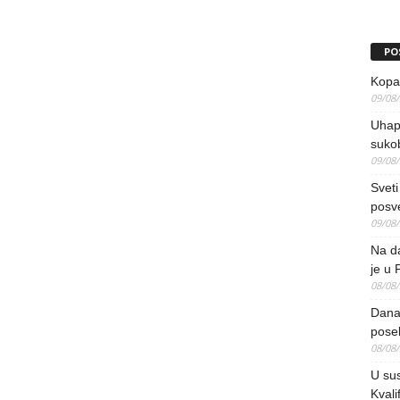
PO
Kopao
09/08
Uhap
suko
09/08
Sveti
posv
09/08
Na da
je u 
08/08
Danas
pose
08/08
U sus
Kvali