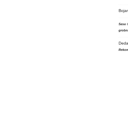
Boja
Sasa
grobni
Ded
Rekon