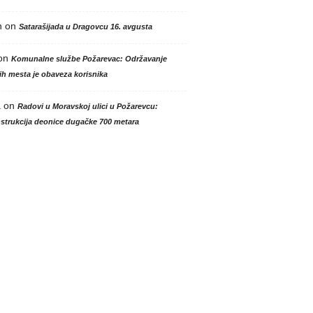
n
on
Satarašijada u Dragovcu 16. avgusta
on
Komunalne službe Požarevac: Održavanje
h mesta je obaveza korisnika
a
on
Radovi u Moravskoj ulici u Požarevcu:
strukcija deonice dugačke 700 metara