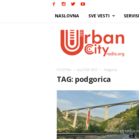
NASLOVNA
SVE VESTI
SERVIS
Urban
City
POČETNA
KLJUČNE REČI
Podgorica
TAG: podgorica