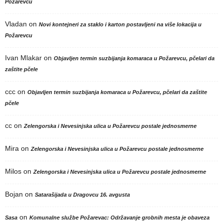
Požarevcu
Vladan
on
Novi kontejneri za staklo i karton postavljeni na više lokacija u
Požarevcu
Ivan Mlakar
on
Objavljen termin suzbijanja komaraca u Požarevcu, pčelari da
zaštite pčele
ccc
on
Objavljen termin suzbijanja komaraca u Požarevcu, pčelari da zaštite
pčele
cc
on
Zelengorska i Nevesinjska ulica u Požarevcu postale jednosmerne
Mira
on
Zelengorska i Nevesinjska ulica u Požarevcu postale jednosmerne
Milos
on
Zelengorska i Nevesinjska ulica u Požarevcu postale jednosmerne
Bojan
on
Satarašijada u Dragovcu 16. avgusta
on
Sasa
Komunalne službe Požarevac: Održavanje grobnih mesta je obaveza