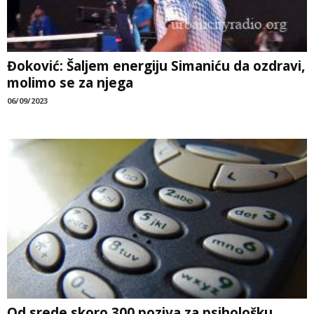
Đoković: Šaljem energiju Simaniću da ozdravi,
molimo se za njega
06/09/2023
Od srede skoro 300 poziva za psihološku