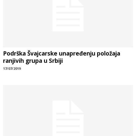
Podrška Švajcarske unapređenju položaja
ranjivih grupa u Srbiji
17/07/2019