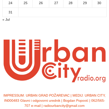
24
25
26
27
28
29
30
31
« Jul
IMPRESSUM:
URBAN GRAD POŽAREVAC | MEDIJ: URBAN CITY,
IN000483 Glavni i odgovorni urednik | Bogdan Popović | 062/565-
707 e-mail | radiourbancity@gmail.com