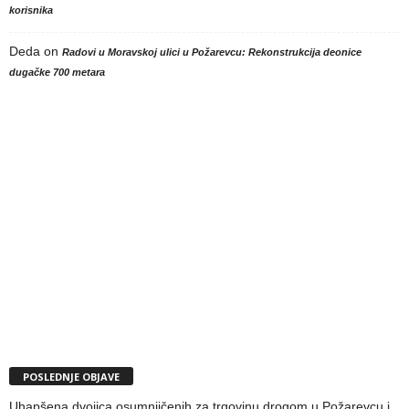
korisnika
Deda
on
Radovi u Moravskoj ulici u Požarevcu: Rekonstrukcija deonice
dugačke 700 metara
POSLEDNJE OBJAVE
Uhapšena dvojica osumnjičenih za trgovinu drogom u Požarevcu i