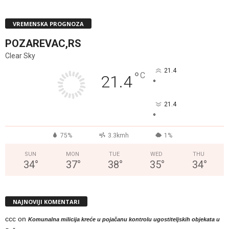
VREMENSKA PROGNOZA
POZAREVAC,RS
Clear Sky
21.4
°
C
21.4
°
21.4
°
75%
3.3kmh
1%
SUN
MON
TUE
WED
THU
34
°
37
°
38
°
35
°
34
°
NAJNOVIJI KOMENTARI
ccc
on
Komunalna milicija kreće u pojačanu kontrolu ugostiteljskih objekata u