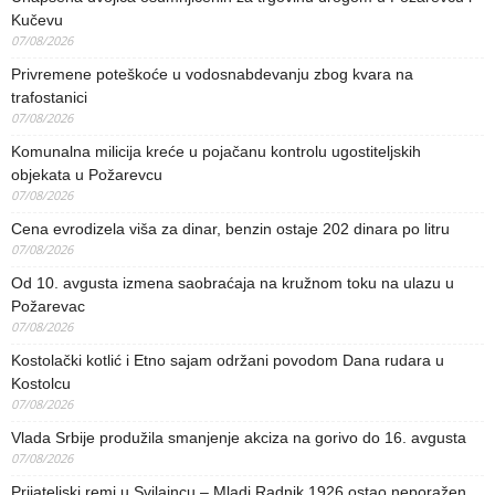
Kučevu
07/08/2026
Privremene poteškoće u vodosnabdevanju zbog kvara na
trafostanici
07/08/2026
Komunalna milicija kreće u pojačanu kontrolu ugostiteljskih
objekata u Požarevcu
07/08/2026
Cena evrodizela viša za dinar, benzin ostaje 202 dinara po litru
07/08/2026
Od 10. avgusta izmena saobraćaja na kružnom toku na ulazu u
Požarevac
07/08/2026
Kostolački kotlić i Etno sajam održani povodom Dana rudara u
Kostolcu
07/08/2026
Vlada Srbije produžila smanjenje akciza na gorivo do 16. avgusta
07/08/2026
Prijateljski remi u Svilajncu – Mladi Radnik 1926 ostao neporažen