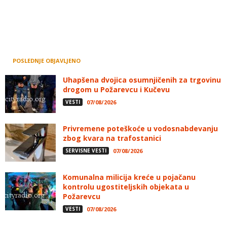
POSLEDNJE OBJAVLJENO
Uhapšena dvojica osumnjičenih za trgovinu
drogom u Požarevcu i Kučevu
VESTI
07/08/2026
Privremene poteškoće u vodosnabdevanju
zbog kvara na trafostanici
SERVISNE VESTI
07/08/2026
Komunalna milicija kreće u pojačanu
kontrolu ugostiteljskih objekata u
Požarevcu
VESTI
07/08/2026