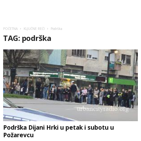
POČETNA
KLJUČNE REČI
Podrška
TAG: podrška
Podrška Dijani Hrki u petak i subotu u
Požarevcu