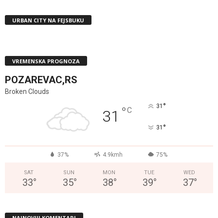
URBAN CITY NA FEJSBUKU
VREMENSKA PROGNOZA
POZAREVAC,RS
Broken Clouds
°
31
°
C
31
°
31
37%
4.9kmh
75%
SAT
SUN
MON
TUE
WED
33
°
35
°
38
°
39
°
37
°
NAJNOVIJI KOMENTARI