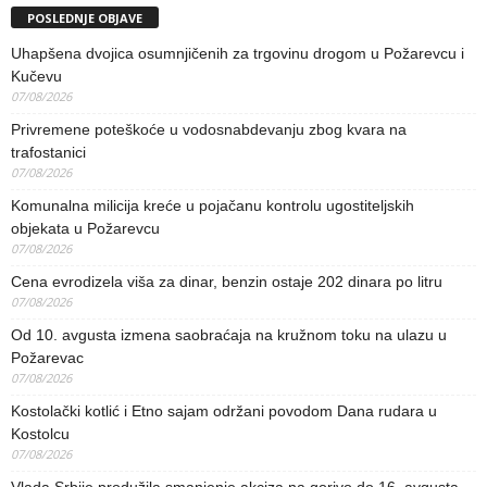
POSLEDNJE OBJAVE
Uhapšena dvojica osumnjičenih za trgovinu drogom u Požarevcu i
Kučevu
07/08/2026
Privremene poteškoće u vodosnabdevanju zbog kvara na
trafostanici
07/08/2026
Komunalna milicija kreće u pojačanu kontrolu ugostiteljskih
objekata u Požarevcu
07/08/2026
Cena evrodizela viša za dinar, benzin ostaje 202 dinara po litru
07/08/2026
Od 10. avgusta izmena saobraćaja na kružnom toku na ulazu u
Požarevac
07/08/2026
Kostolački kotlić i Etno sajam održani povodom Dana rudara u
Kostolcu
07/08/2026