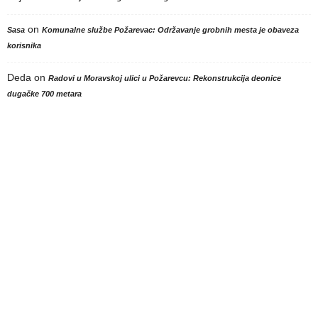
on
Sasa
Komunalne službe Požarevac: Održavanje grobnih mesta je obaveza
korisnika
Deda
on
Radovi u Moravskoj ulici u Požarevcu: Rekonstrukcija deonice
dugačke 700 metara