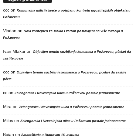
ccc
on
Komunalna milicija kreće u pojačanu kontrolu ugostiteljskih objekata u
Požarevcu
Vladan
on
Novi kontejneri za staklo i karton postavljeni na više lokacija u
Požarevcu
Ivan Mlakar
on
Objavljen termin suzbijanja komaraca u Požarevcu, pčelari da
zaštite pčele
ccc
on
Objavljen termin suzbijanja komaraca u Požarevcu, pčelari da zaštite
pčele
cc
on
Zelengorska i Nevesinjska ulica u Požarevcu postale jednosmerne
Mira
on
Zelengorska i Nevesinjska ulica u Požarevcu postale jednosmerne
Milos
on
Zelengorska i Nevesinjska ulica u Požarevcu postale jednosmerne
Bojan
on
Satarašijada u Dragovcu 16. avgusta