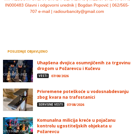
IN000483 Glavni i odgovorni urednik | Bogdan Popović | 062/565-
707 e-mail | radiourbancity@gmail.com
POSLEDNJE OBJAVLJENO
Uhapšena dvojica osumnjičenih za trgovinu
drogom u Požarevcu i Kučevu
VESTI
07/08/2026
Privremene poteškoće u vodosnabdevanju
zbog kvara na trafostanici
SERVISNE VESTI
07/08/2026
Komunalna milicija kreće u pojačanu
kontrolu ugostiteljskih objekata u
Požarevcu