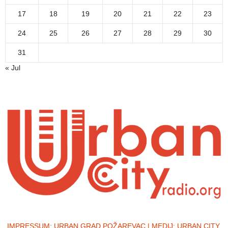
17
18
19
20
21
22
23
24
25
26
27
28
29
30
31
« Jul
IMPRESSUM:
URBAN GRAD POŽAREVAC | MEDIJ: URBAN CITY,