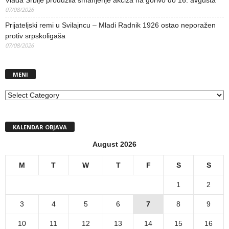
Vlada Srbije produžila smanjenje akciza na gorivo do 16. avgusta
07/08/2026
Prijateljski remi u Svilajncu – Mladi Radnik 1926 ostao neporažen
protiv srpskoligaša
07/08/2026
MENI
MENI
KALENDAR OBJAVA
August 2026
M
T
W
T
F
S
S
1
2
3
4
5
6
7
8
9
10
11
12
13
14
15
16