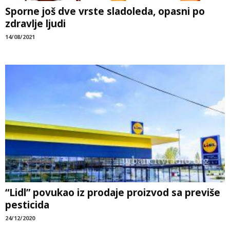
Sporne još dve vrste sladoleda, opasni po
zdravlje ljudi
14/08/2021
“Lidl” povukao iz prodaje proizvod sa previše
pesticida
24/12/2020