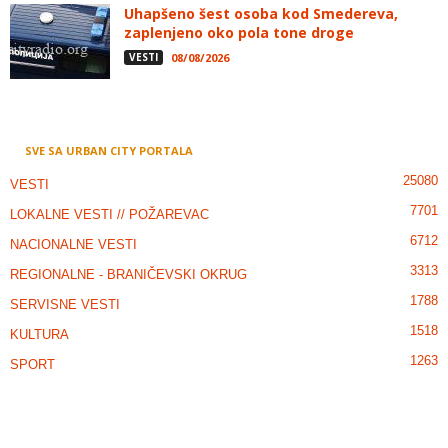
Uhapšeno šest osoba kod Smedereva,
zaplenjeno oko pola tone droge
VESTI
08/08/2026
SVE SA URBAN CITY PORTALA
25080
VESTI
7701
LOKALNE VESTI // POŽAREVAC
6712
NACIONALNE VESTI
3313
REGIONALNE - BRANIČEVSKI OKRUG
1788
SERVISNE VESTI
1518
KULTURA
1263
SPORT