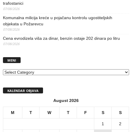
trafostanici
07/08/2026
Komunalna milicija kreće u pojačanu kontrolu ugostiteljskih
objekata u Požarevcu
07/08/2026
Cena evrodizela viša za dinar, benzin ostaje 202 dinara po litru
07/08/2026
MENI
MENI
KALENDAR OBJAVA
August 2026
M
T
W
T
F
S
S
1
2