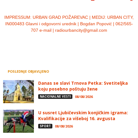
IMPRESSUM:
URBAN GRAD POŽAREVAC | MEDIJ: URBAN CITY,
IN000483 Glavni i odgovorni urednik | Bogdan Popović | 062/565-
707 e-mail | radiourbancity@gmail.com
POSLEDNJE OBJAVLJENO
Danas se slavi Trnova Petka: Svetiteljka
koju posebno poštuju žene
NACIONALNE VESTI
08/08/2026
U susret Ljubičevskim konjičkim igrama:
Kvalifikacije za višeboj 16. avgusta
SPORT
08/08/2026