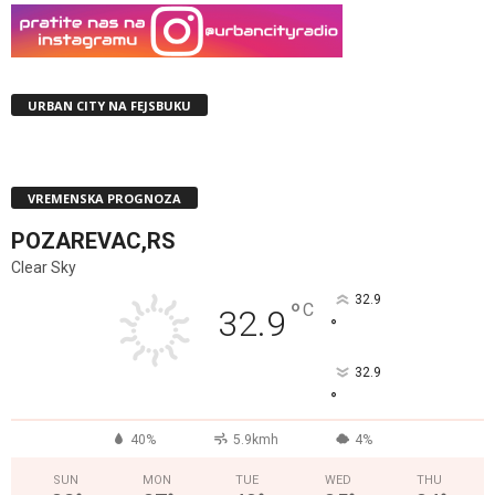
URBAN CITY NA FEJSBUKU
VREMENSKA PROGNOZA
POZAREVAC,RS
Clear Sky
32.9
°
C
32.9
°
32.9
°
40%
5.9kmh
4%
SUN
MON
TUE
WED
THU