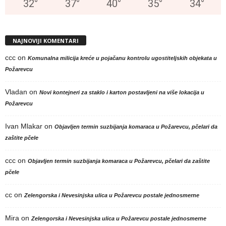
32
°
37
°
40
°
35
°
34
°
NAJNOVIJI KOMENTARI
ccc
on
Komunalna milicija kreće u pojačanu kontrolu ugostiteljskih objekata u
Požarevcu
Vladan
on
Novi kontejneri za staklo i karton postavljeni na više lokacija u
Požarevcu
Ivan Mlakar
on
Objavljen termin suzbijanja komaraca u Požarevcu, pčelari da
zaštite pčele
ccc
on
Objavljen termin suzbijanja komaraca u Požarevcu, pčelari da zaštite
pčele
cc
on
Zelengorska i Nevesinjska ulica u Požarevcu postale jednosmerne
Mira
on
Zelengorska i Nevesinjska ulica u Požarevcu postale jednosmerne