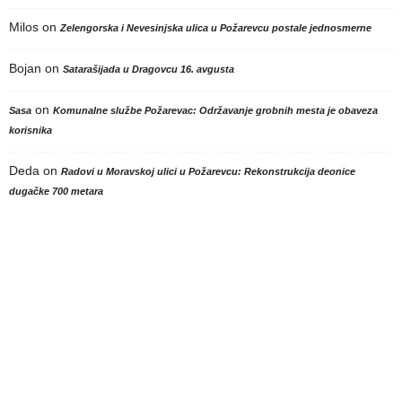
Milos
on
Zelengorska i Nevesinjska ulica u Požarevcu postale jednosmerne
Bojan
on
Satarašijada u Dragovcu 16. avgusta
on
Sasa
Komunalne službe Požarevac: Održavanje grobnih mesta je obaveza
korisnika
Deda
on
Radovi u Moravskoj ulici u Požarevcu: Rekonstrukcija deonice
dugačke 700 metara