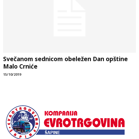
Svečanom sednicom obeležen Dan opštine
Malo Crniće
15/10/2019