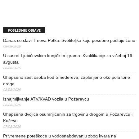
POSLEDNJE OBJAVE
Danas se slavi Trnova Petka: Svetiteljka koju posebno poštuju žene
08/08/2026
U susret Ljubičevskim konjičkim igrama: Kvalifikacije za višeboj 16.
avgusta
08/08/2026
Uhapšeno šest osoba kod Smedereva, zaplenjeno oko pola tone
droge
08/08/2026
Iznajmljivanje ATV/KVAD vozila u Požarevcu
08/08/2026
Uhapšena dvojica osumnjičenih za trgovinu drogom u Požarevcu i
Kučevu
07/08/2026
Privremene poteškoće u vodosnabdevanju zbog kvara na