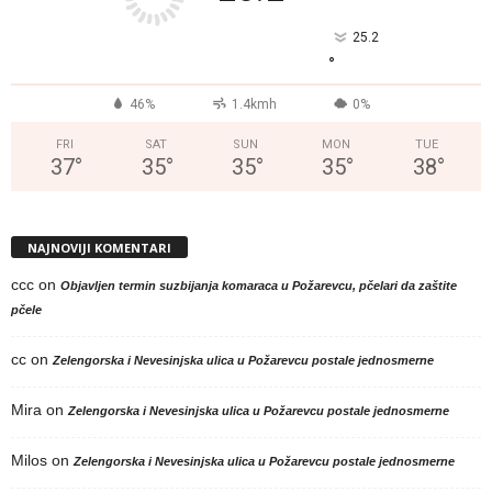
25.2
°
46%
1.4kmh
0%
FRI
SAT
SUN
MON
TUE
37
°
35
°
35
°
35
°
38
°
NAJNOVIJI KOMENTARI
ccc
on
Objavljen termin suzbijanja komaraca u Požarevcu, pčelari da zaštite
pčele
cc
on
Zelengorska i Nevesinjska ulica u Požarevcu postale jednosmerne
Mira
on
Zelengorska i Nevesinjska ulica u Požarevcu postale jednosmerne
Milos
on
Zelengorska i Nevesinjska ulica u Požarevcu postale jednosmerne