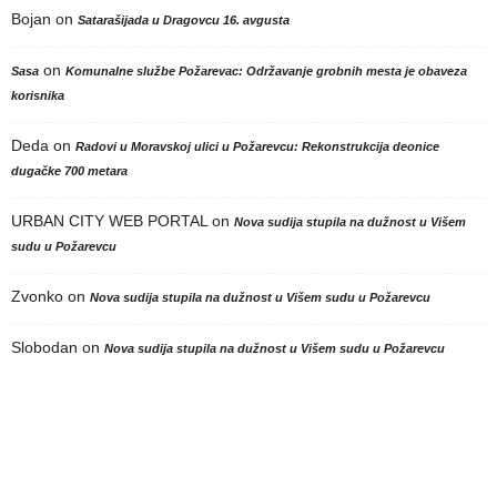
Bojan
on
Satarašijada u Dragovcu 16. avgusta
on
Sasa
Komunalne službe Požarevac: Održavanje grobnih mesta je obaveza
korisnika
Deda
on
Radovi u Moravskoj ulici u Požarevcu: Rekonstrukcija deonice
dugačke 700 metara
URBAN CITY WEB PORTAL
on
Nova sudija stupila na dužnost u Višem
sudu u Požarevcu
Zvonko
on
Nova sudija stupila na dužnost u Višem sudu u Požarevcu
Slobodan
on
Nova sudija stupila na dužnost u Višem sudu u Požarevcu