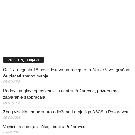
POSLEDNJE OBJAVE
Od 17. avgusta 18 novih lekova na recept o trošku države, građani
će plaćati znatno manje
05/08/2026
Radovi na glavnoj raskrsnici u centru Požarevca, privremeno
zatvaranje saobraćaja
05/08/2026
Zbog visokih temperatura odložena Letnja liga ASCS u Požarevcu
05/08/2026
Vojnici na specijalističkoj obuci u Požarevcu
05/08/2026