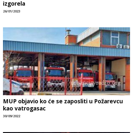
izgorela
26/01/2023
MUP objavio ko će se zaposliti u Požarevcu
kao vatrogasac
30/09/2022