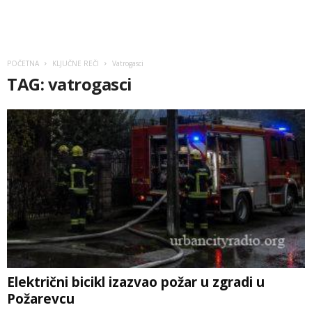
POČETNA
KLJUČNE REČI
Vatrogasci
TAG: vatrogasci
Električni bicikl izazvao požar u zgradi u
Požarevcu