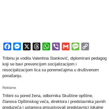
Facebook
Messenger
X
Threads
WhatsApp
Viber
Gmail
Messag
Copy
Link
Tribinu je vodila Valentina Stanković, diplomirani pedagog
koji se bavi prevencijom socijalizacijom i
resocijalizacijom lica sa poremećajima u društvenom
ponašanju.
Reklame
Tribini su pored žena, odbornika Skuštine opštine,
članova Opštinskog veća, direktora i predstavnika javnih
preduzeća i ustanova prisustvovali predstavnici lokalne