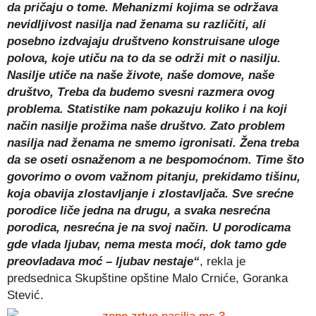
da pričaju o tome. Mehanizmi kojima se održava
nevidljivost nasilja nad ženama su različiti, ali
posebno izdvajaju društveno konstruisane uloge
polova, koje utiču na to da se održi mit o nasilju.
Nasilje utiče na naše živote, naše domove, naše
društvo, Treba da budemo svesni razmera ovog
problema. Statistike nam pokazuju koliko i na koji
način nasilje prožima naše društvo. Zato problem
nasilja nad ženama ne smemo igronisati. Žena treba
da se oseti osnaženom a ne bespomoćnom. Time što
govorimo o ovom važnom pitanju, prekidamo tišinu,
koja obavija zlostavljanje i zlostavljača. Sve srećne
porodice liče jedna na drugu, a svaka nesrećna
porodica, nesrećna je na svoj način. U porodicama
gde vlada ljubav, nema mesta moći, dok tamo gde
preovladava moć – ljubav nestaje“
, rekla je
predsednica Skupštine opštine Malo Crniće, Goranka
Stević.