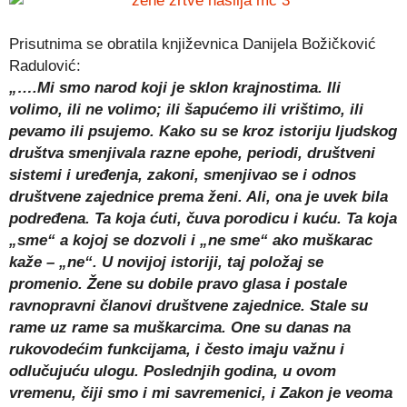
Prisutnima se obratila književnica Danijela Božičković
Radulović:
„….Mi smo narod koji je sklon krajnostima. Ili
volimo, ili ne volimo; ili šapućemo ili vrištimo, ili
pevamo ili psujemo. Kako su se kroz istoriju ljudskog
društva smenjivala razne epohe, periodi, društveni
sistemi i uređenja, zakoni, smenjivao se i odnos
društvene zajednice prema ženi. Ali, ona je uvek bila
podređena. Ta koja ćuti, čuva porodicu i kuću. Ta koja
„sme“ a kojoj se dozvoli i „ne sme“ ako muškarac
kaže – „ne“. U novijoj istoriji, taj položaj se
promenio. Žene su dobile pravo glasa i postale
ravnopravni članovi društvene zajednice. Stale su
rame uz rame sa muškarcima. One su danas na
rukovodećim funkcijama, i često imaju važnu i
odlučujuću ulogu. Poslednjih godina, u ovom
vremenu, čiji smo i mi savremenici, i Zakon je veoma