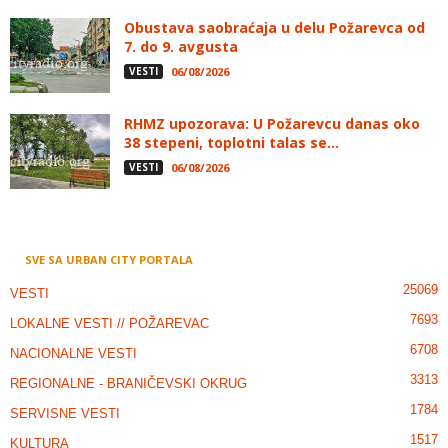
Obustava saobraćaja u delu Požarevca od
7. do 9. avgusta
VESTI
06/08/2026
RHMZ upozorava: U Požarevcu danas oko
38 stepeni, toplotni talas se...
VESTI
06/08/2026
SVE SA URBAN CITY PORTALA
25069
VESTI
7693
LOKALNE VESTI // POŽAREVAC
6708
NACIONALNE VESTI
3313
REGIONALNE - BRANIČEVSKI OKRUG
1784
SERVISNE VESTI
1517
KULTURA