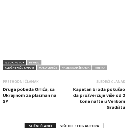
IZVOR/AUTOR
BSMMC
KLJUČNE REČI/TAGOVI
MALO CRNIĆE
NASILJE NAD ŽENAMA
TRIBINA
PRETHODNI ČLANAK
SLEDEĆI ČLANAK
Druga pobeda Orlića, sa
Kapetan broda pokušao
Ukrajinom za plasman na
da prošvercuje više od 2
SP
tone nafte u Velikom
Gradištu
SLIČNI ČLANCI
VIŠE OD ISTOG AUTORA