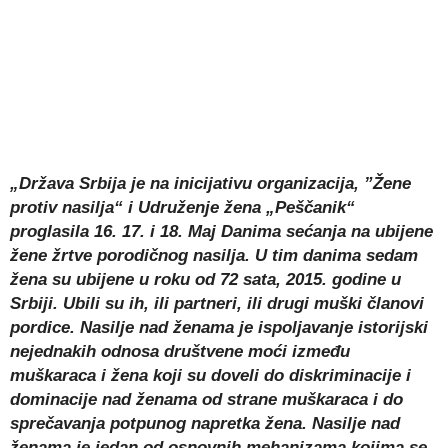
„Država Srbija je na inicijativu organizacija, ”Žene
protiv nasilja“ i Udruženje žena „Peščanik“
proglasila 16. 17. i 18. Maj Danima sećanja na ubijene
žene žrtve porodičnog nasilja. U tim danima sedam
žena su ubijene u roku od 72 sata, 2015. godine u
Srbiji. Ubili su ih, ili partneri, ili drugi muški članovi
pordice. Nasilje nad ženama je ispoljavanje istorijski
nejednakih odnosa društvene moći između
muškaraca i žena koji su doveli do diskriminacije i
dominacije nad ženama od strane muškaraca i do
sprečavanja potpunog napretka žena. Nasilje nad
ženama je jedan od osnovnih mehanizama kojima se