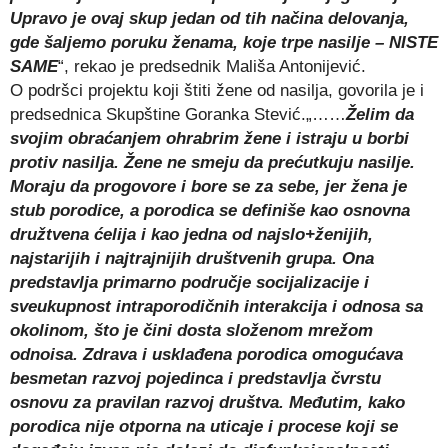
Upravo je ovaj skup jedan od tih načina delovanja,
gde šaljemo poruku ženama, koje trpe nasilje – NISTE
SAME
“, rekao je predsednik Mališa Antonijević.
O podršci projektu koji štiti žene od nasilja, govorila je i
predsednica Skupštine Goranka Stević.„……
Želim da
svojim obraćanjem ohrabrim žene i istraju u borbi
protiv nasilja. Žene ne smeju da prećutkuju nasilje.
Moraju da progovore i bore se za sebe, jer žena je
stub porodice, a porodica se definiše kao osnovna
družtvena ćelija i kao jedna od najslo+ženijih,
najstarijih i najtrajnijih društvenih grupa. Ona
predstavlja primarno područje socijalizacije i
sveukupnost intraporodičnih interakcija i odnosa sa
okolinom, što je čini dosta složenom mrežom
odnoisa. Zdrava i usklađena porodica omogućava
besmetan razvoj pojedinca i predstavlja čvrstu
osnovu za pravilan razvoj društva. Međutim, kako
porodica nije otporna na uticaje i procese koji se