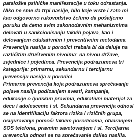
pataloške psihičke manifestacije u toku odrastanja.
Niko ne sme da trpi nasilje, bilo koje vrste i zato mi
kao odgovorno rukovodstvo želimo da pošaljemo
poruku da ćemo svim zakonodavnim mehanizmima
delovati u sankcionisanju takvih pojava, kao i
delovanjem edukativnim i preventivnim metodama.
Prevencija nasilja u porodici trebala bi da deluje na
različitim društvenim nivoima: na nivou države,
zajednice i pojedinca. Prevencija podrazumeva tri
kategorije: primarnu, sekundarnu i tercijarnu
prevenciju nasilja u porodici.
Primarna prevencija koja podrazumeva sprečavanje
pojave nasilja podizanjem svesti, kampanje,
edukacije o ljudskim pravima, edukativni materijal za
decu i adolescente i sl. Sekundarna prevencija odnosi
se na identifikaciju faktora rizika i rizičnih grupa,
osiguravanje pomoći takvim porodicama, otvaranjem
SOS telefona, pravnim savetovanjem i sl. Tercijarna
prevencija odnosi se na sprečavanje daljeg nasilja.