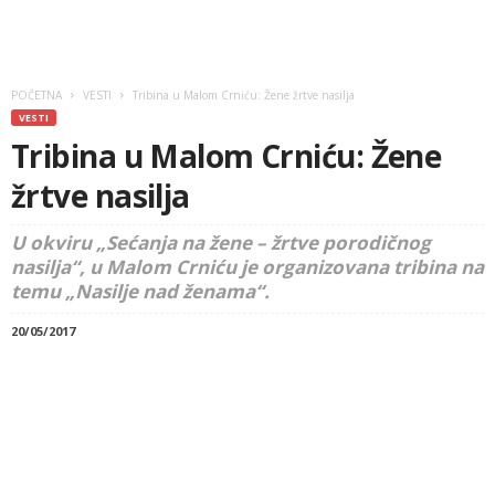
POČETNA
VESTI
Tribina u Malom Crniću: Žene žrtve nasilja
VESTI
Tribina u Malom Crniću: Žene
žrtve nasilja
U okviru „Sećanja na žene – žrtve porodičnog
nasilja“, u Malom Crniću je organizovana tribina na
temu „Nasilje nad ženama“.
20/05/2017