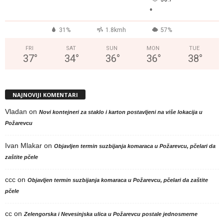
°
31%
1.8kmh
57%
FRI
SAT
SUN
MON
TUE
37
°
34
°
36
°
36
°
38
°
NAJNOVIJI KOMENTARI
Vladan
on
Novi kontejneri za staklo i karton postavljeni na više lokacija u
Požarevcu
Ivan Mlakar
on
Objavljen termin suzbijanja komaraca u Požarevcu, pčelari da
zaštite pčele
ccc
on
Objavljen termin suzbijanja komaraca u Požarevcu, pčelari da zaštite
pčele
cc
on
Zelengorska i Nevesinjska ulica u Požarevcu postale jednosmerne