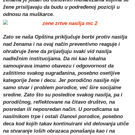
žene prisiljavaju da budu u podređenoj poziciji u
odnosu na muškarce.
Zato se naša Opština priključuje borbi protiv nasilja
nad ženama i na ovaj način preventivno reaguje i
ohrabruje žene da prijavljuju svaki vid nasilja
nadležnim institucijama. Da mi kao lokalna
samouprava imamo obavezu i odgovornost da
zaštitimo svakog sugrađanina, posebno osetljive
kategorije žene i decu. Jer porodično nasilje nije
samo stvar i problem porodice, već šire socijalne
sredine. Zato što su posledice svakog nasilja, pa i
porodičnog, reflektovane na čitavo društvo, na
posredan ili neposredan način. U porodicama sa
nasilnikom trpe i ostali članovi porodice, posebno
deca kod kojih takav kontinuirani vid delovanja utiče
na stvaranje loših obrazaca ponašanja kao i na