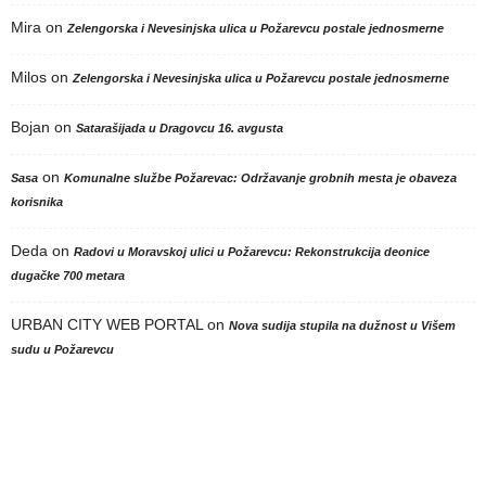
Mira
on
Zelengorska i Nevesinjska ulica u Požarevcu postale jednosmerne
Milos
on
Zelengorska i Nevesinjska ulica u Požarevcu postale jednosmerne
Bojan
on
Satarašijada u Dragovcu 16. avgusta
on
Sasa
Komunalne službe Požarevac: Održavanje grobnih mesta je obaveza
korisnika
Deda
on
Radovi u Moravskoj ulici u Požarevcu: Rekonstrukcija deonice
dugačke 700 metara
URBAN CITY WEB PORTAL
on
Nova sudija stupila na dužnost u Višem
sudu u Požarevcu