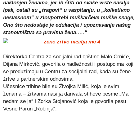
naklonjen ženama, jer ih štiti od svake vrste nasilja.
Ipak, ostali su „tragovi“ u vaspitanju, u „kolketivno
nesvesnom“ u zloupotrebi muškarčeve muške snage,
Ono što nedostaje je edukacija i upoznavanje našeg
stanovništva sa pravima žena…..“
Direktorka Centra za socijalni rad opštine Malo Crniće,
Dijana Mirković, govorila o nadležnosti i postupcima koji
se preduzimaju u Centru za socijalni rad, kada su žene
žrtve u partnerskim odnosima.
Učesnice tribine bile su Živojka Milić, koja je svim
ženama – žrtvama nasilja darivala stihove pesme „Ma
nedam se ja“ i Zorka Stojanović koja je govorila pesu
Vesne Parun „Robinja“.