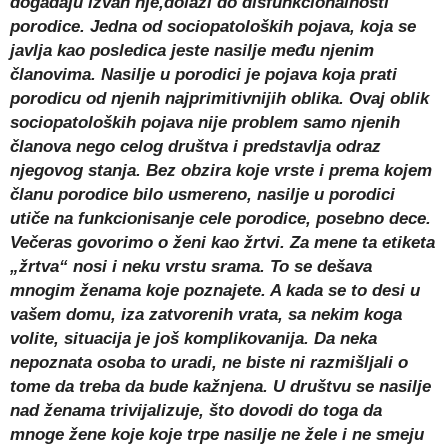
događaju izvan nje,dolazi do disfunkcionalnosti
porodice. Jedna od sociopatoloških pojava, koja se
javlja kao posledica jeste nasilje među njenim
članovima. Nasilje u porodici je pojava koja prati
porodicu od njenih najprimitivnijih oblika. Ovaj oblik
sociopatoloških pojava nije problem samo njenih
članova nego celog društva i predstavlja odraz
njegovog stanja. Bez obzira koje vrste i prema kojem
članu porodice bilo usmereno, nasilje u porodici
utiče na funkcionisanje cele porodice, posebno dece.
Večeras govorimo o ženi kao žrtvi. Za mene ta etiketa
„žrtva“ nosi i neku vrstu srama. To se dešava
mnogim ženama koje poznajete. A kada se to desi u
vašem domu, iza zatvorenih vrata, sa nekim koga
volite, situacija je još komplikovanija. Da neka
nepoznata osoba to uradi, ne biste ni razmišljali o
tome da treba da bude kažnjena. U društvu se nasilje
nad ženama trivijalizuje, što dovodi do toga da
mnoge žene koje koje trpe nasilje ne žele i ne smeju