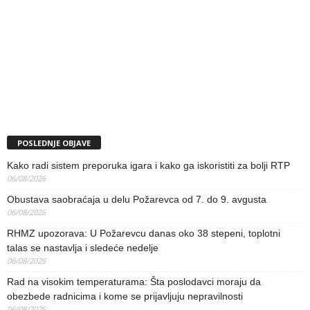
POSLEDNJE OBJAVE
Kako radi sistem preporuka igara i kako ga iskoristiti za bolji RTP
06/08/2026
Obustava saobraćaja u delu Požarevca od 7. do 9. avgusta
06/08/2026
RHMZ upozorava: U Požarevcu danas oko 38 stepeni, toplotni
talas se nastavlja i sledeće nedelje
06/08/2026
Rad na visokim temperaturama: Šta poslodavci moraju da
obezbede radnicima i kome se prijavljuju nepravilnosti
06/08/2026