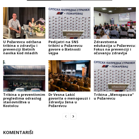
U Požarevcu održana
Pedijatri na SNS
Zdravstvena
tribina o zdravlju i
tribini u Požarevcu
edukacija u Požarevcu:
prevenciji štetnih
govore o štetnosti
Fokus na prevenciji i
navika kod mladih
vejpa
očuvanju zdravlja
Tribina o preventivnim
Dr Vesna Lakić
Tribina „Menopauza“
pregledima odraslog
govorila o menopauzi i
u Požarevcu
stanovništva u
zdravlju žena u
Kostolcu
Požarevcu
KOMENTARIŠI