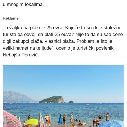
u mnogim lokalima.
Reklame
„Ležaljka na plaži je 25 evra. Koji će to srednje staležni
turista da odvoji da plati 25 euva? Nije to da su sad cene
digli zakupci plaža, vlasnici plaža. Problem je što je
veliki namet na te ljude”, ocenio je turistički poslenik
Nebojša Perović.