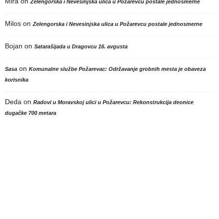
Mira
on
Zelengorska i Nevesinjska ulica u Požarevcu postale jednosmerne
Milos
on
Zelengorska i Nevesinjska ulica u Požarevcu postale jednosmerne
Bojan
on
Satarašijada u Dragovcu 16. avgusta
on
Sasa
Komunalne službe Požarevac: Održavanje grobnih mesta je obaveza
korisnika
Deda
on
Radovi u Moravskoj ulici u Požarevcu: Rekonstrukcija deonice
dugačke 700 metara