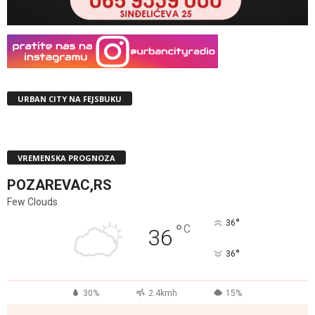
URBAN CITY NA FEJSBUKU
VREMENSKA PROGNOZA
POZAREVAC,RS
Few Clouds
°
36
°
C
36
°
36
30%
2.4kmh
15%