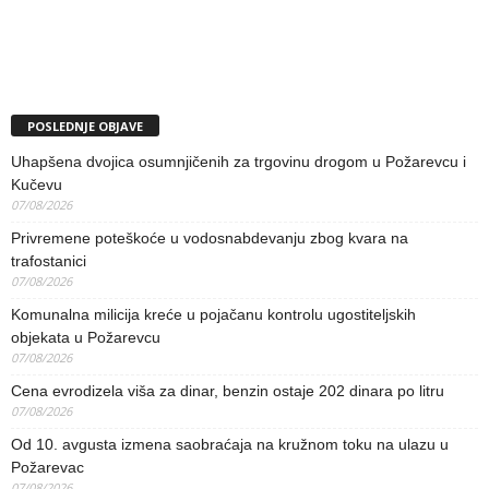
POSLEDNJE OBJAVE
Uhapšena dvojica osumnjičenih za trgovinu drogom u Požarevcu i
Kučevu
07/08/2026
Privremene poteškoće u vodosnabdevanju zbog kvara na
trafostanici
07/08/2026
Komunalna milicija kreće u pojačanu kontrolu ugostiteljskih
objekata u Požarevcu
07/08/2026
Cena evrodizela viša za dinar, benzin ostaje 202 dinara po litru
07/08/2026
Od 10. avgusta izmena saobraćaja na kružnom toku na ulazu u
Požarevac
07/08/2026