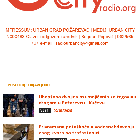
IMPRESSUM:
URBAN GRAD POŽAREVAC | MEDIJ: URBAN CITY,
IN000483 Glavni i odgovorni urednik | Bogdan Popović | 062/565-
707 e-mail | radiourbancity@gmail.com
POSLEDNJE OBJAVLJENO
Uhapšena dvojica osumnjičenih za trgovinu
drogom u Požarevcu i Kučevu
VESTI
07/08/2026
Privremene poteškoće u vodosnabdevanju
zbog kvara na trafostanici