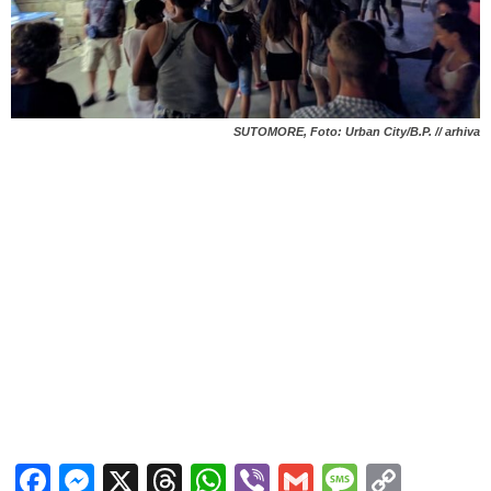
SUTOMORE, Foto: Urban City/B.P. // arhiva
Facebook
Messenger
X
Threads
WhatsApp
Viber
Gmail
Messag
Copy