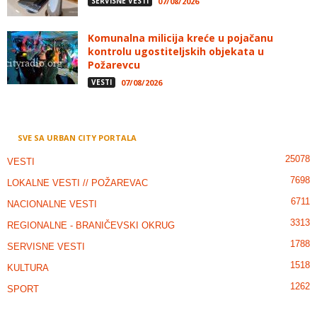
SERVISNE VESTI
07/08/2026
Komunalna milicija kreće u pojačanu
kontrolu ugostiteljskih objekata u
Požarevcu
VESTI
07/08/2026
SVE SA URBAN CITY PORTALA
25078
VESTI
7698
LOKALNE VESTI // POŽAREVAC
6711
NACIONALNE VESTI
3313
REGIONALNE - BRANIČEVSKI OKRUG
1788
SERVISNE VESTI
1518
KULTURA
1262
SPORT