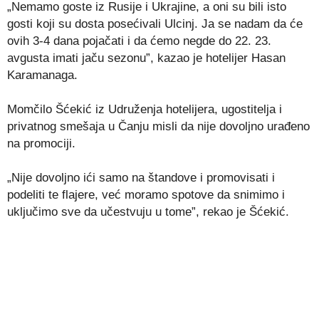
„Nemamo goste iz Rusije i Ukrajine, a oni su bili isto
gosti koji su dosta posećivali Ulcinj. Ja se nadam da će
ovih 3-4 dana pojačati i da ćemo negde do 22. 23.
avgusta imati jaču sezonu”, kazao je hotelijer Hasan
Karamanaga.
Momčilo Šćekić iz Udruženja hotelijera, ugostitelja i
privatnog smešaja u Čanju misli da nije dovoljno urađeno
na promociji.
„Nije dovoljno ići samo na štandove i promovisati i
podeliti te flajere, već moramo spotove da snimimo i
uključimo sve da učestvuju u tome”, rekao je Šćekić.