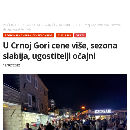
POČETNA
REGIONALNE - BRANIČEVSKI OKRUG
U Crnoj Gori cene više, sezona
slabija, ugostitelji očajni
REGIONALNE - BRANIČEVSKI OKRUG
TURIZAM
VESTI
U Crnoj Gori cene više, sezona
slabija, ugostitelji očajni
18/07/2022