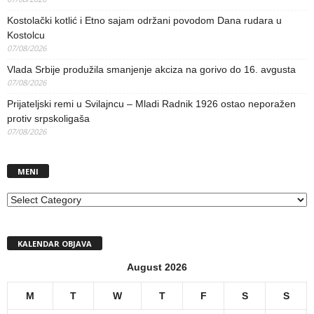
Kostolački kotlić i Etno sajam održani povodom Dana rudara u
Kostolcu
07/08/2026
Vlada Srbije produžila smanjenje akciza na gorivo do 16. avgusta
07/08/2026
Prijateljski remi u Svilajncu – Mladi Radnik 1926 ostao neporažen
protiv srpskoligaša
07/08/2026
MENI
MENI
KALENDAR OBJAVA
August 2026
M
T
W
T
F
S
S