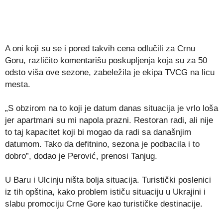
A oni koji su se i pored takvih cena odlučili za Crnu
Goru, različito komentarišu poskupljenja koja su za 50
odsto viša ove sezone, zabeležila je ekipa TVCG na licu
mesta.
„S obzirom na to koji je datum danas situacija je vrlo loša
jer apartmani su mi napola prazni. Restoran radi, ali nije
to taj kapacitet koji bi mogao da radi sa današnjim
datumom. Tako da defitnino, sezona je podbacila i to
dobro”, dodao je Perović, prenosi Tanjug.
U Baru i Ulcinju ništa bolja situacija. Turistički poslenici
iz tih opština, kako problem ističu situaciju u Ukrajini i
slabu promociju Crne Gore kao turističke destinacije.