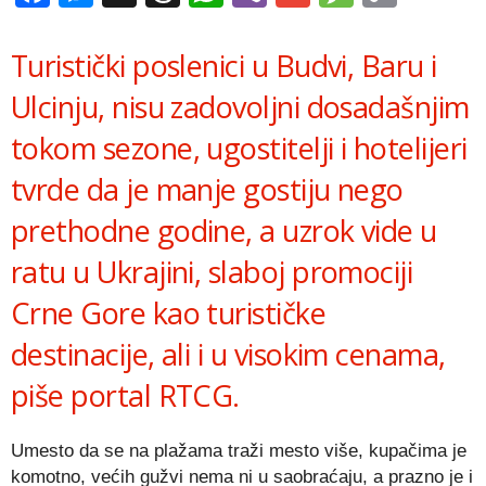
Link
Turistički poslenici u Budvi, Baru i
Ulcinju, nisu zadovoljni dosadašnjim
tokom sezone, ugostitelji i hotelijeri
tvrde da je manje gostiju nego
prethodne godine, a uzrok vide u
ratu u Ukrajini, slaboj promociji
Crne Gore kao turističke
destinacije, ali i u visokim cenama,
piše portal RTCG.
Umesto da se na plažama traži mesto više, kupačima je
komotno, većih gužvi nema ni u saobraćaju, a prazno je i