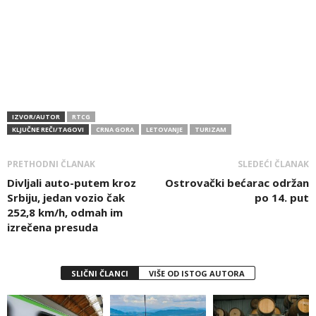
IZVOR/AUTOR
RTCG
KLJUČNE REČI/TAGOVI
CRNA GORA
LETOVANJE
TURIZAM
PRETHODNI ČLANAK
SLEDEĆI ČLANAK
Divljali auto-putem kroz
Ostrovački bećarac održan
Srbiju, jedan vozio čak
po 14. put
252,8 km/h, odmah im
izrečena presuda
SLIČNI ČLANCI
VIŠE OD ISTOG AUTORA