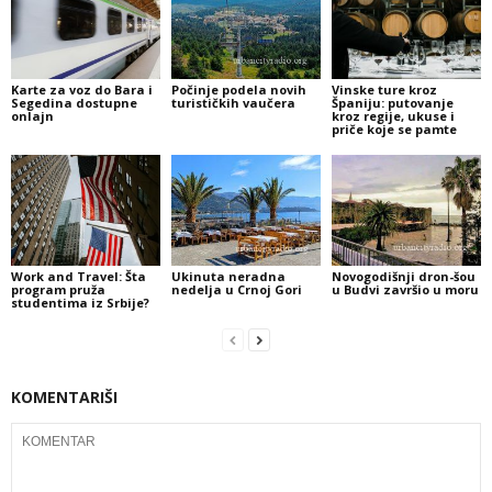
Karte za voz do Bara i
Počinje podela novih
Vinske ture kroz
Segedina dostupne
turističkih vaučera
Španiju: putovanje
onlajn
kroz regije, ukuse i
priče koje se pamte
Work and Travel: Šta
Ukinuta neradna
Novogodišnji dron-šou
program pruža
nedelja u Crnoj Gori
u Budvi završio u moru
studentima iz Srbije?
KOMENTARIŠI