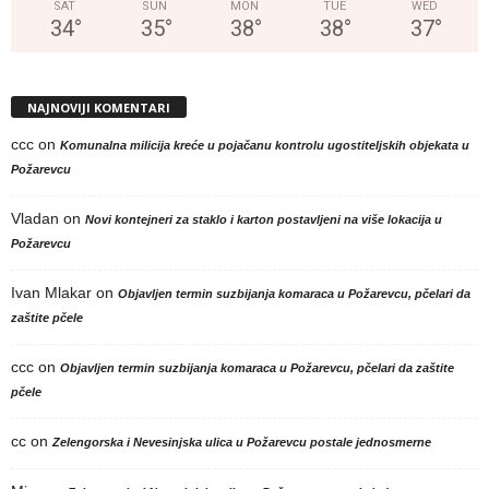
SAT
SUN
MON
TUE
WED
34
°
35
°
38
°
38
°
37
°
NAJNOVIJI KOMENTARI
ccc
on
Komunalna milicija kreće u pojačanu kontrolu ugostiteljskih objekata u
Požarevcu
Vladan
on
Novi kontejneri za staklo i karton postavljeni na više lokacija u
Požarevcu
Ivan Mlakar
on
Objavljen termin suzbijanja komaraca u Požarevcu, pčelari da
zaštite pčele
ccc
on
Objavljen termin suzbijanja komaraca u Požarevcu, pčelari da zaštite
pčele
cc
on
Zelengorska i Nevesinjska ulica u Požarevcu postale jednosmerne