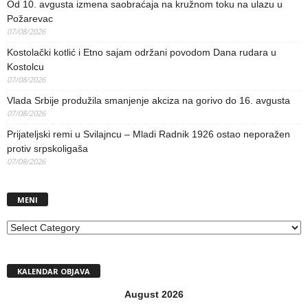
Od 10. avgusta izmena saobraćaja na kružnom toku na ulazu u
Požarevac
07/08/2026
Kostolački kotlić i Etno sajam održani povodom Dana rudara u
Kostolcu
07/08/2026
Vlada Srbije produžila smanjenje akciza na gorivo do 16. avgusta
07/08/2026
Prijateljski remi u Svilajncu – Mladi Radnik 1926 ostao neporažen
protiv srpskoligaša
07/08/2026
MENI
MENI
KALENDAR OBJAVA
August 2026