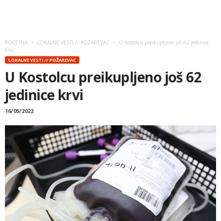
POČETNA
LOKALNE VESTI // POŽAREVAC
U Kostolcu preikupljeno još 62 jedinice
krvi
LOKALNE VESTI // POŽAREVAC
U Kostolcu preikupljeno još 62
jedinice krvi
16/05/2022