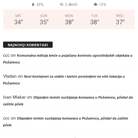
30%
2.4kmh
15%
SAT
SUN
MON
TUE
WED
34
°
35
°
38
°
38
°
37
°
NAJNOVIJI KOMENTARI
ccc
on
Komunalna milicija kreće u pojačanu kontrolu ugostiteljskih objekata u
Požarevcu
Vladan
on
Novi kontejneri za staklo i karton postavljeni na više lokacija u
Požarevcu
Ivan Mlakar
on
Objavljen termin suzbijanja komaraca u Požarevcu, pčelari da
zaštite pčele
ccc
on
Objavljen termin suzbijanja komaraca u Požarevcu, pčelari da zaštite
pčele