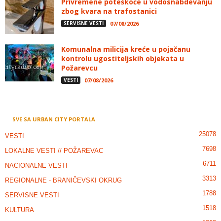
Privremene poteškoće u vodosnabdevanju
zbog kvara na trafostanici
SERVISNE VESTI
07/08/2026
Komunalna milicija kreće u pojačanu
kontrolu ugostiteljskih objekata u
Požarevcu
VESTI
07/08/2026
SVE SA URBAN CITY PORTALA
25078
VESTI
7698
LOKALNE VESTI // POŽAREVAC
6711
NACIONALNE VESTI
3313
REGIONALNE - BRANIČEVSKI OKRUG
1788
SERVISNE VESTI
1518
KULTURA