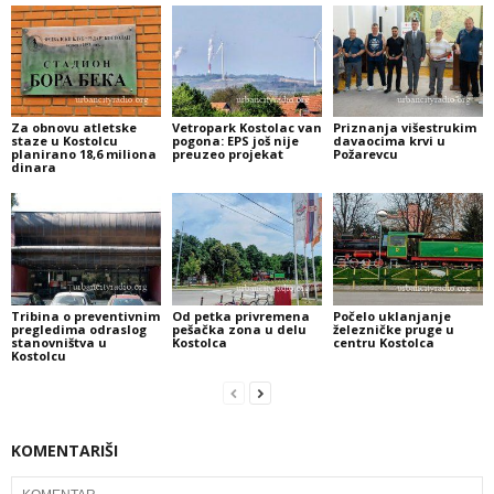
Za obnovu atletske
Vetropark Kostolac van
Priznanja višestrukim
staze u Kostolcu
pogona: EPS još nije
davaocima krvi u
planirano 18,6 miliona
preuzeo projekat
Požarevcu
dinara
Tribina o preventivnim
Od petka privremena
Počelo uklanjanje
pregledima odraslog
pešačka zona u delu
železničke pruge u
stanovništva u
Kostolca
centru Kostolca
Kostolcu
KOMENTARIŠI