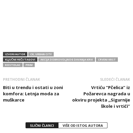
IZVOR/AUTOR
CK, URBAN CITY
KLJUČNE REČI/TAGOVI
AKCIJA DOBROVOLJNOG DAVANJA KRVI
CRVENI KRST
KOSTOLAC
PRIM
PRETHODNI ČLANAK
SLEDEĆI ČLANAK
Biti u trendu i ostati u zoni
Vrtiću “Pčelica” iz
komfora: Letnja moda za
Požarevca nagrada u
muškarce
okviru projekta ,,Sigurnije
škole i vrtići”
SLIČNI ČLANCI
VIŠE OD ISTOG AUTORA