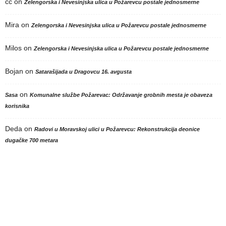
cc
on
Zelengorska i Nevesinjska ulica u Požarevcu postale jednosmerne
Mira
on
Zelengorska i Nevesinjska ulica u Požarevcu postale jednosmerne
Milos
on
Zelengorska i Nevesinjska ulica u Požarevcu postale jednosmerne
Bojan
on
Satarašijada u Dragovcu 16. avgusta
on
Sasa
Komunalne službe Požarevac: Održavanje grobnih mesta je obaveza
korisnika
Deda
on
Radovi u Moravskoj ulici u Požarevcu: Rekonstrukcija deonice
dugačke 700 metara