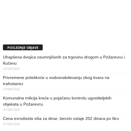
POSLEDNJE OBJAVE
Uhapšena dvojica osumnjičenih za trgovinu drogom u Požarevcu i
Kučevu
07/08/2026
Privremene poteškoće u vodosnabdevanju zbog kvara na
trafostanici
07/08/2026
Komunalna milicija kreće u pojačanu kontrolu ugostiteljskih
objekata u Požarevcu
07/08/2026
Cena evrodizela viša za dinar, benzin ostaje 202 dinara po litru
07/08/2026