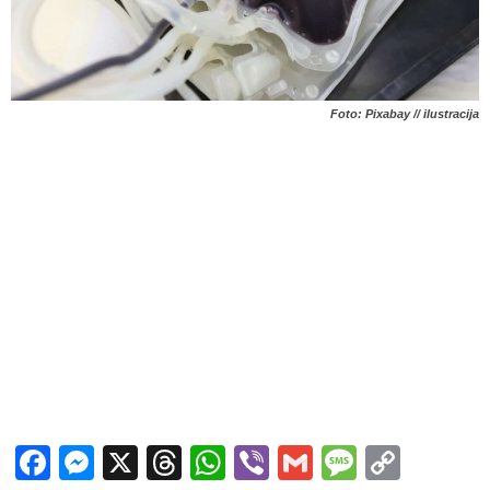
Foto: Pixabay // ilustracija
Facebook
Messenger
X
Threads
WhatsApp
Viber
Gmail
Messag
Copy