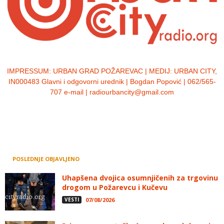
IMPRESSUM:
URBAN GRAD POŽAREVAC | MEDIJ: URBAN CITY,
IN000483 Glavni i odgovorni urednik | Bogdan Popović | 062/565-
707 e-mail | radiourbancity@gmail.com
POSLEDNJE OBJAVLJENO
Uhapšena dvojica osumnjičenih za trgovinu
drogom u Požarevcu i Kučevu
VESTI
07/08/2026