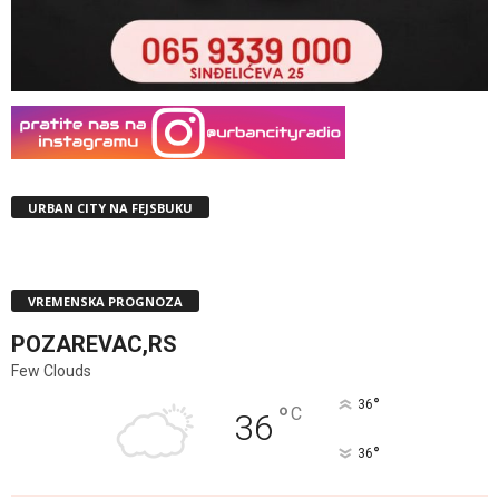
URBAN CITY NA FEJSBUKU
VREMENSKA PROGNOZA
POZAREVAC,RS
Few Clouds
°
36
°
C
36
°
36