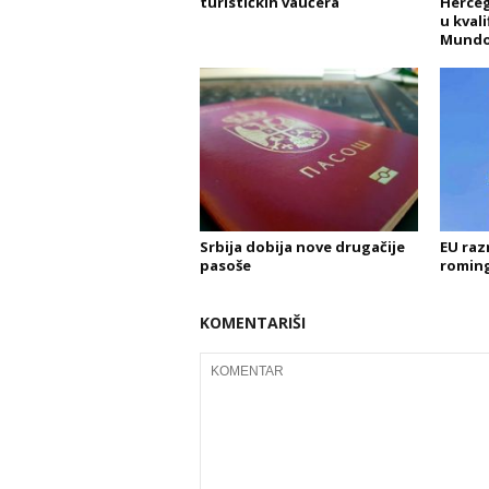
turističkih vaučera
Herceg
u kvali
Mundo
Srbija dobija nove drugačije
EU raz
pasoše
roming
KOMENTARIŠI