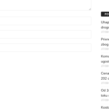
PO
Uhapš
drog
07/08
Priv
zbog 
07/08
Komun
ugost
07/08
Cena 
202 d
07/08
Od 1
toku
07/08
Kosto