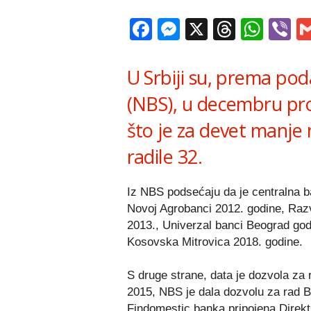
Facebook
Messenger
X
Thread
Wha
V
U Srbiji su, prema po
(NBS), u decembru pro
što je za devet manje
radile 32.
Iz NBS podsećaju da je centralna 
Novoj Agrobanci 2012. godine, Razv
2013., Univerzal banci Beograd god
Kosovska Mitrovica 2018. godine.
S druge strane, data je dozvola za 
2015, NBS je dala dozvolu za rad B
Findomestic banka pripojena Direkt