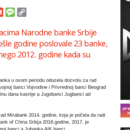
s
tsApp
iber
Gmail
Message
Copy
Link
dacima Narodne banke Srbije
šle godine poslovale 23 banke,
 nego 2012. godine kada su
banka u ovom periodu oduzela dozvolu za rad
ojnoj banci Vojvodine i Privrednoj banci Beograd
inu dana kasnije a Jugobanci Jugbanci ad
rad Mirabank 2014. godine, koja je počela da radi
ank of China Srbija 2016.godine, 2017. je
noj banci a Jubanka AIK banci.