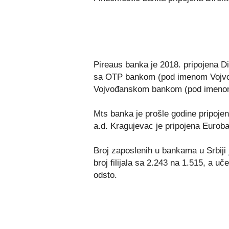
Pireaus banka je 2018. pripojena D
sa OTP bankom (pod imenom Vojvo
Vojvođanskom bankom (pod imeno
Mts banka je prošle godine pripoje
a.d. Kragujevac je pripojena Eurob
Broj zaposlenih u bankama u Srbiji
broj filijala sa 2.243 na 1.515, a 
odsto.