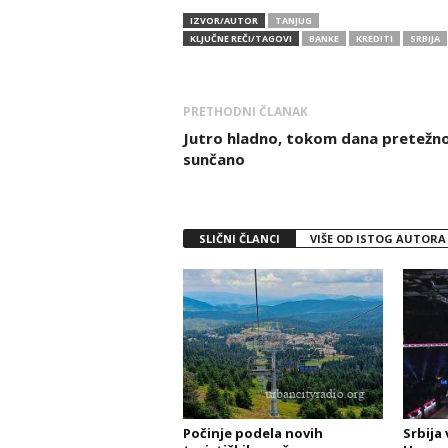
IZVOR/AUTOR
TANJUG
KLJUČNE REČI/TAGOVI
BANKE
KREDITI
SRBIJA
PRETHODNI ČLANAK
Jutro hladno, tokom dana pretežn
sunčano
SLIČNI ČLANCI
VIŠE OD ISTOG AUTORA
Počinje podela novih
Srbija