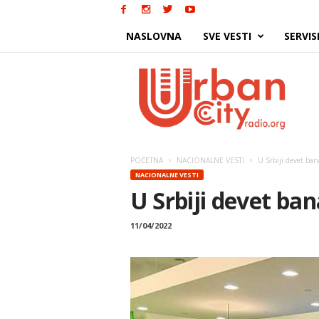
NASLOVNA
SVE VESTI
SERVIS
Urban
City
POČETNA
NACIONALNE VESTI
U Srbiji devet ba
NACIONALNE VESTI
U Srbiji devet ba
11/04/2022