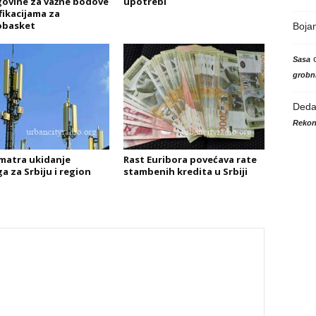
ovine za važne bodove
upotrebi
fikacijama za
basket
Boja
Sasa
grobni
Ded
Rekon
matra ukidanje
Rast Euribora povećava rate
a za Srbiju i region
stambenih kredita u Srbiji