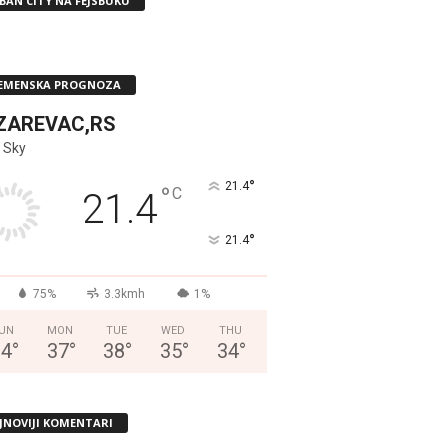
BAN CITY NA FEJSBUKU
EMENSKA PROGNOZA
ZAREVAC,RS
 Sky
°
21.4
°
C
21.4
°
21.4
75%
3.3kmh
1%
UN
MON
TUE
WED
THU
34
°
37
°
38
°
35
°
34
°
JNOVIJI KOMENTARI