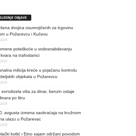
SLEDNJE OBJAVE
ena dvojica osumnjičenih za trgovinu
om u Požarevcu i Kučevu
/2026
remene poteškoće u vodosnabdevanju
kvara na trafostanici
/2026
alna milicija kreće u pojačanu kontrolu
iteljskih objekata u Požarevcu
/2026
evrodizela viša za dinar, benzin ostaje
inara po litru
/2026
0. avgusta izmena saobraćaja na kružnom
 na ulazu u Požarevac
/2026
lački kotlić i Etno sajam održani povodom