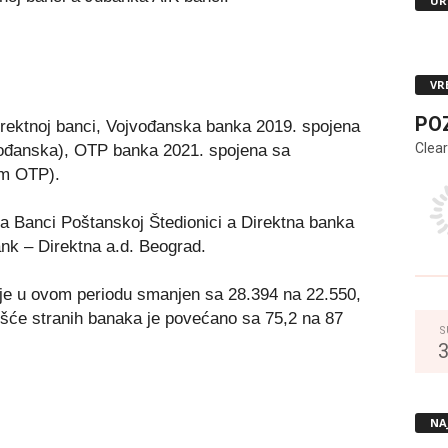
UR
VR
PO
irektnoj banci, Vojvođanska banka 2019. spojena
Clear
đanska), OTP banka 2021. spojena sa
m OTP).
na Banci Poštanskoj Štedionici a Direktna banka
ank – Direktna a.d. Beograd.
 je u ovom periodu smanjen sa 28.394 na 22.550,
učešće stranih banaka je povećano sa 75,2 na 87
S
NA