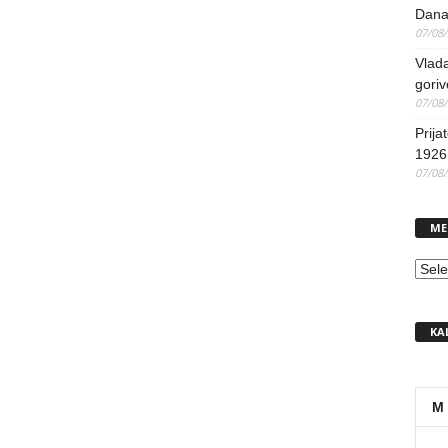
Dana
07/08
Vlada
goriv
07/08
Prija
1926 
07/08
ME
MEN
KA
M