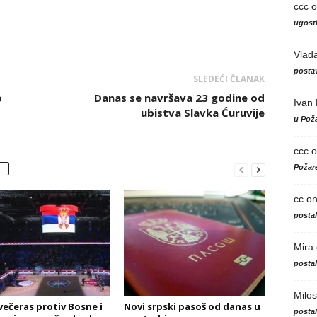
ccc
o
ugosti
Vlad
postav
SLEDEĆI ČLANAK
o
Danas se navršava 23 godine od
Ivan
ubistva Slavka Ćuruvije
u Poža
ccc
o
Požare
cc
o
posta
Mira
posta
Milos
 večeras protiv Bosne i
Novi srpski pasoš od danas u
posta