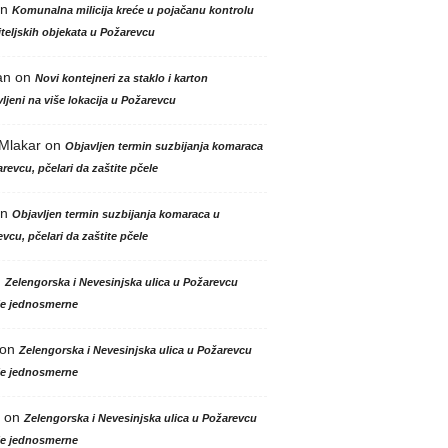
n
Komunalna milicija kreće u pojačanu kontrolu
teljskih objekata u Požarevcu
an
on
Novi kontejneri za staklo i karton
ljeni na više lokacija u Požarevcu
 Mlakar
on
Objavljen termin suzbijanja komaraca
revcu, pčelari da zaštite pčele
n
Objavljen termin suzbijanja komaraca u
vcu, pčelari da zaštite pčele
n
Zelengorska i Nevesinjska ulica u Požarevcu
le jednosmerne
on
Zelengorska i Nevesinjska ulica u Požarevcu
le jednosmerne
on
Zelengorska i Nevesinjska ulica u Požarevcu
le jednosmerne