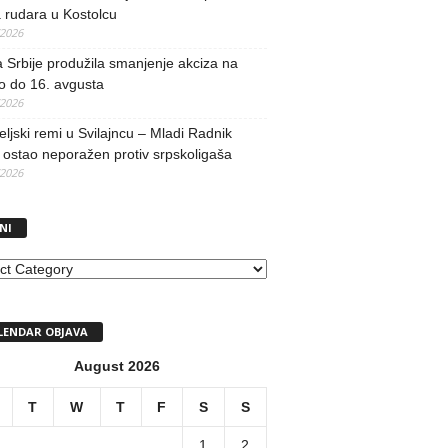
 rudara u Kostolcu
/2026
 Srbije produžila smanjenje akciza na
o do 16. avgusta
/2026
teljski remi u Svilajncu – Mladi Radnik
ostao neporažen protiv srpskoligaša
/2026
NI
I
LENDAR OBJAVA
August 2026
T
W
T
F
S
S
1
2