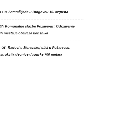
n
on
Satarašijada u Dragovcu 16. avgusta
on
Komunalne službe Požarevac: Održavanje
h mesta je obaveza korisnika
a
on
Radovi u Moravskoj ulici u Požarevcu:
strukcija deonice dugačke 700 metara