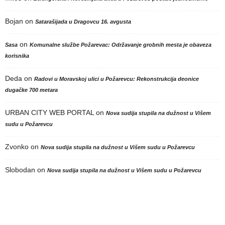
Bojan
on
Satarašijada u Dragovcu 16. avgusta
on
Sasa
Komunalne službe Požarevac: Održavanje grobnih mesta je obaveza
korisnika
Deda
on
Radovi u Moravskoj ulici u Požarevcu: Rekonstrukcija deonice
dugačke 700 metara
URBAN CITY WEB PORTAL
on
Nova sudija stupila na dužnost u Višem
sudu u Požarevcu
Zvonko
on
Nova sudija stupila na dužnost u Višem sudu u Požarevcu
Slobodan
on
Nova sudija stupila na dužnost u Višem sudu u Požarevcu