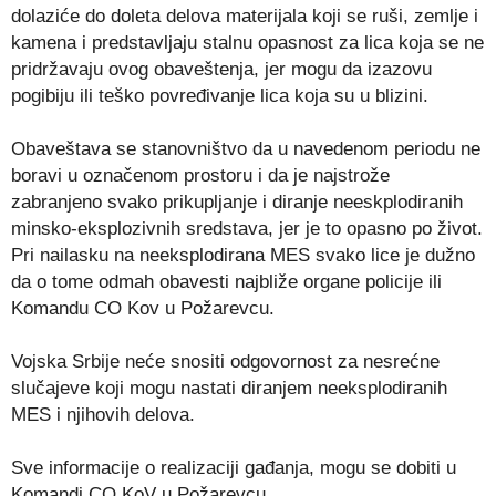
dolaziće do doleta delova materijala koji se ruši, zemlje i
kamena i predstavljaju stalnu opasnost za lica koja se ne
pridržavaju ovog obaveštenja, jer mogu da izazovu
pogibiju ili teško povređivanje lica koja su u blizini.
Obaveštava se stanovništvo da u navedenom periodu ne
boravi u označenom prostoru i da je najstrože
zabranjeno svako prikupljanje i diranje neeskplodiranih
minsko-eksplozivnih sredstava, jer je to opasno po život.
Pri nailasku na neeksplodirana MES svako lice je dužno
da o tome odmah obavesti najbliže organe policije ili
Komandu CO Kov u Požarevcu.
Vojska Srbije neće snositi odgovornost za nesrećne
slučajeve koji mogu nastati diranjem neeksplodiranih
MES i njihovih delova.
Sve informacije o realizaciji gađanja, mogu se dobiti u
Komandi CO KoV u Požarevcu.