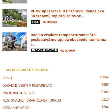
RHMZ upozorava: U Požarevcu danas oko
38 stepeni, toplotni talas se...
VESTI
06/08/2026
Rad na visokim temperaturama: Šta
poslodavci moraju da obezbede radnicima
i...
NACIONALNE VESTI
06/08/2026
SVE SA URBAN CITY PORTALA
25069
VESTI
7693
LOKALNE VESTI // POŽAREVAC
6708
NACIONALNE VESTI
3313
REGIONALNE - BRANIČEVSKI OKRUG
1784
SERVISNE VESTI