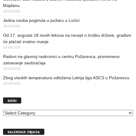
Majdanu
06/08/2026
Jedna osoba poginula u požaru u Lučici
06/08/2026
Od 17. avgusta 18 novih lekova na recept o trošku države, građani
će plaćati znatno manje
05/08/2026
Radovi na glavnoj raskrsnici u centru Požarevca, privremeno
zatvaranje saobraćaja
05/08/2026
Zbog visokih temperatura odložena Letnja liga ASCS u Požarevcu
05/08/2026
MENI
MENI
KALENDAR OBJAVA