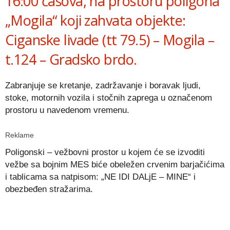
16:00 časova, na prostoru poligona
„Mogila“ koji zahvata objekte:
Ciganske livade (tt 79.5) – Mogila –
t.124 – Gradsko brdo.
Zabranjuje se kretanje, zadržavanje i boravak ljudi,
stoke, motornih vozila i stočnih zaprega u označenom
prostoru u navedenom vremenu.
Reklame
Poligonski – vežbovni prostor u kojem će se izvoditi
vežbe sa bojnim MES biće obeležen crvenim barjačićima
i tablicama sa natpisom: „NE IDI DALjE – MINE“ i
obezbeđen stražarima.