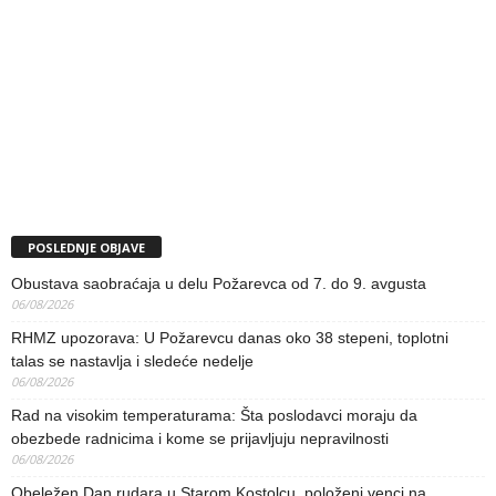
POSLEDNJE OBJAVE
Obustava saobraćaja u delu Požarevca od 7. do 9. avgusta
06/08/2026
RHMZ upozorava: U Požarevcu danas oko 38 stepeni, toplotni
talas se nastavlja i sledeće nedelje
06/08/2026
Rad na visokim temperaturama: Šta poslodavci moraju da
obezbede radnicima i kome se prijavljuju nepravilnosti
06/08/2026
Obeležen Dan rudara u Starom Kostolcu, položeni venci na