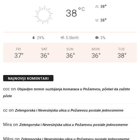
°
38
°
C
38
°
38
29%
5.5kmh
3%
FRI
SAT
SUN
MON
TUE
37
°
36
°
36
°
36
°
38
°
NAJNOVIJI KOMENTARI
ccc
on
Objavljen termin suzbijanja komaraca u Požarevcu, pčelari da zaštite
pčele
cc
on
Zelengorska i Nevesinjska ulica u Požarevcu postale jednosmerne
Mira
on
Zelengorska i Nevesinjska ulica u Požarevcu postale jednosmerne
Milos
on
Zelengorska i Nevesinjska ulica u Požarevcu postale jednosmerne