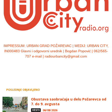
IMPRESSUM:
URBAN GRAD POŽAREVAC | MEDIJ: URBAN CITY,
IN000483 Glavni i odgovorni urednik | Bogdan Popović | 062/565-
707 e-mail | radiourbancity@gmail.com
POSLEDNJE OBJAVLJENO
Obustava saobraćaja u delu Požarevca od
7. do 9. avgusta
VESTI
06/08/2026