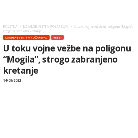
POČETNA
LOKALNE VESTI // POŽAREVAC
U toku vojne vežbe na poligonu “Mogila”,
strogo zabranjeno kretanje
LOKALNE VESTI // POŽAREVAC
VESTI
U toku vojne vežbe na poligonu
“Mogila”, strogo zabranjeno
kretanje
14/09/2022