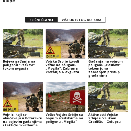
klupe
SLIČNI ČLANCI
VIŠE OD ISTOG AUTORA
Bojeva gađanja na
Vojska Srbije izvodi
Gađanja na vojnom
poligonu “Peskovi”
vežbe na poligonu
poligonu „Peskovi“
tokom avgusta
„Mogila“: Zabrana
tokom juna –
kretanja 6. avgusta
zabranjen pristup
građanima
Vojnici koji se
Vežbe Vojske Srbije sa
Aktivnosti Vojske
obučavaju u Požarevcu
bojnim sredstvima na
Srbije u Velikom
na bojevim gađanjima
poligonu „Mogila“
Gradištu i Golupcu
i taktičkim vežbama