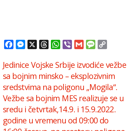
Facebook
Messenger
X
Threads
WhatsApp
Viber
Gmail
Messag
Copy
Link
Jedinice Vojske Srbije izvodiće vežbe
sa bojnim minsko – eksplozivnim
sredstvima na poligonu „Mogila“.
Vežbe sa bojnim MES realizuje se u
sredu i četvrtak,14.9. i 15.9.2022.
godine u vremenu od 09:00 do