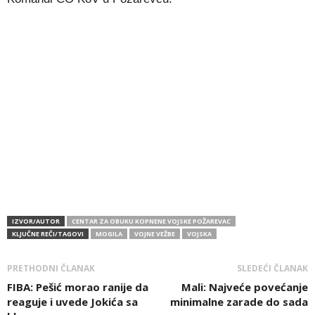
IZVOR/AUTOR
CENTAR ZA OBUKU KOPNENE VOJSKE POŽAREVAC
KLJUČNE REČI/TAGOVI
MOGILA
VOJNE VEŽBE
VOJSKA
PRETHODNI ČLANAK
SLEDEĆI ČLANAK
FIBA: Pešić morao ranije da
Mali: Najveće povećanje
reaguje i uvede Jokića sa
minimalne zarade do sada