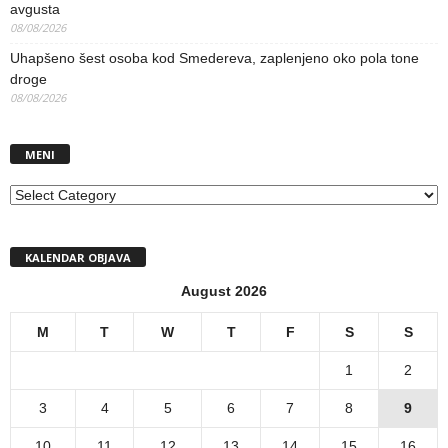
avgusta
08/08/2026
Uhapšeno šest osoba kod Smedereva, zaplenjeno oko pola tone
droge
08/08/2026
MENI
MENI
KALENDAR OBJAVA
August 2026
M
T
W
T
F
S
S
1
2
3
4
5
6
7
8
9
10
11
12
13
14
15
16