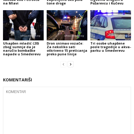
na Mlavi
tone droge
Požarevcu i Kučevu
Uhapšen mladić (20)
Dron snimao vozače:
Tri osobe uhapšene
zbog sumnje da je
Za nekoliko sati
posle tragedije u akva-
naručio bombaške
otkriveno 15 preticanja
parku u Smederevu
napade u Smederevu
preko pune linije
KOMENTARIŠI