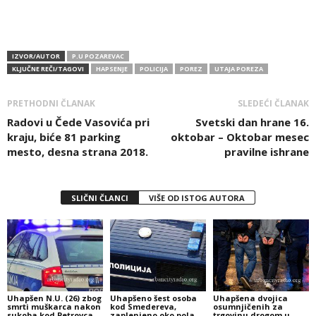
IZVOR/AUTOR
P.U POZAREVAC
KLJUČNE REČI/TAGOVI
HAPSENJE
POLICIJA
POREZ
UTAJA POREZA
PRETHODNI ČLANAK
SLEDEĆI ČLANAK
Radovi u Čede Vasovića pri
Svetski dan hrane 16.
kraju, biće 81 parking
oktobar – Oktobar mesec
mesto, desna strana 2018.
pravilne ishrane
SLIČNI ČLANCI
VIŠE OD ISTOG AUTORA
Uhapšen N.U. (26) zbog
Uhapšeno šest osoba
Uhapšena dvojica
smrti muškarca nakon
kod Smedereva,
osumnjičenih za
sukoba kod Petrovca
zaplenjeno oko pola
trgovinu drogom u