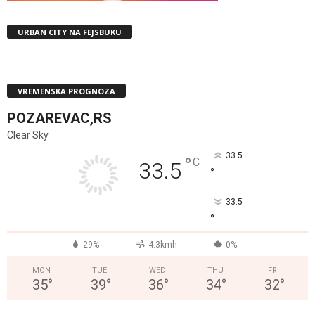
URBAN CITY NA FEJSBUKU
VREMENSKA PROGNOZA
POZAREVAC,RS
Clear Sky
33.5
°
C
33.5
°
33.5
°
29%
4.3kmh
0%
MON
TUE
WED
THU
FRI
35
°
39
°
36
°
34
°
32
°