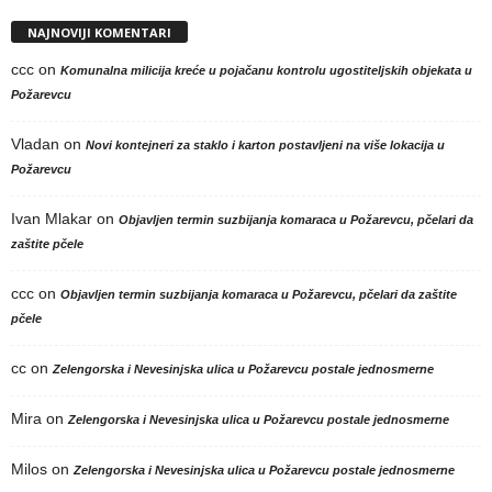
NAJNOVIJI KOMENTARI
ccc
on
Komunalna milicija kreće u pojačanu kontrolu ugostiteljskih objekata u
Požarevcu
Vladan
on
Novi kontejneri za staklo i karton postavljeni na više lokacija u
Požarevcu
Ivan Mlakar
on
Objavljen termin suzbijanja komaraca u Požarevcu, pčelari da
zaštite pčele
ccc
on
Objavljen termin suzbijanja komaraca u Požarevcu, pčelari da zaštite
pčele
cc
on
Zelengorska i Nevesinjska ulica u Požarevcu postale jednosmerne
Mira
on
Zelengorska i Nevesinjska ulica u Požarevcu postale jednosmerne
Milos
on
Zelengorska i Nevesinjska ulica u Požarevcu postale jednosmerne