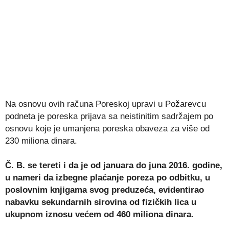
Na osnovu ovih računa Poreskoj upravi u Požarevcu
podneta je poreska prijava sa neistinitim sadržajem po
osnovu koje je umanjena poreska obaveza za više od
230 miliona dinara.
Č. B. se tereti i da je od januara do juna 2016. godine,
u nameri da izbegne plaćanje poreza po odbitku, u
poslovnim knjigama svog preduzeća, evidentirao
nabavku sekundarnih sirovina od fizičkih lica u
ukupnom iznosu većem od 460 miliona dinara.