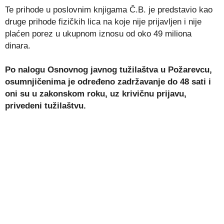
Te prihode u poslovnim knjigama Č.B. je predstavio kao
druge prihode fizičkih lica na koje nije prijavljen i nije
plaćen porez u ukupnom iznosu od oko 49 miliona
dinara.
Po nalogu Osnovnog javnog tužilaštva u Požarevcu,
osumnjičenima je određeno zadržavanje do 48 sati i
oni su u zakonskom roku, uz krivičnu prijavu,
privedeni tužilaštvu.