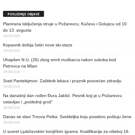
POSLEDNJE OBJAVE
Planirana isključenja struje u Požarevcu, Kučevu i Golupcu od 10.
do 13. avgusta
09/08/2026
Kopaonik dobija četiri nove ski-staze
09/08/2026
Uhapšen N.U. (26) zbog smrti muškarca nakon sukoba kod
Petrovca na Mlavi
09/08/2026
Sveti Pantelejmon: Zaštitnik lekara i praznik posvećen zdravlju
09/08/2026
Na današnji dan rođen Đura Jakšić: Pesnik koji je u Požarevcu
ostavljao i „poslednji groš“
08/08/2026
Danas se slavi Trnova Petka: Svetiteljka koju posebno poštuju žene
08/08/2026
U susret Ljubičevskim konjičkim igrama: Kvalifikacije za višeboj 16.