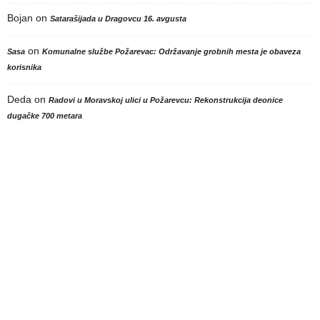
Bojan
on
Satarašijada u Dragovcu 16. avgusta
on
Sasa
Komunalne službe Požarevac: Održavanje grobnih mesta je obaveza
korisnika
Deda
on
Radovi u Moravskoj ulici u Požarevcu: Rekonstrukcija deonice
dugačke 700 metara