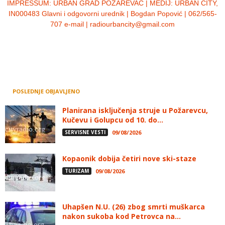
IMPRESSUM:
URBAN GRAD POŽAREVAC | MEDIJ: URBAN CITY,
IN000483 Glavni i odgovorni urednik | Bogdan Popović | 062/565-
707 e-mail | radiourbancity@gmail.com
POSLEDNJE OBJAVLJENO
Planirana isključenja struje u Požarevcu,
Kučevu i Golupcu od 10. do...
SERVISNE VESTI
09/08/2026
Kopaonik dobija četiri nove ski-staze
TURIZAM
09/08/2026
Uhapšen N.U. (26) zbog smrti muškarca
nakon sukoba kod Petrovca na...