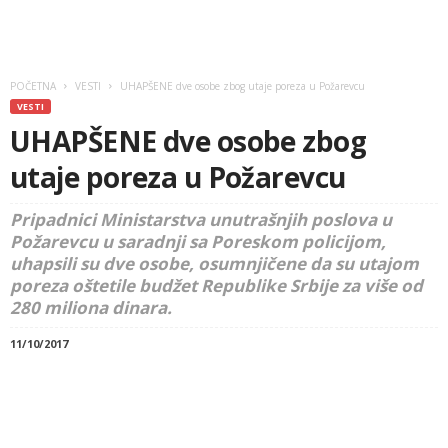
POČETNA
VESTI
UHAPŠENE dve osobe zbog utaje poreza u Požarevcu
VESTI
UHAPŠENE dve osobe zbog
utaje poreza u Požarevcu
Pripadnici Ministarstva unutrašnjih poslova u
Požarevcu u saradnji sa Poreskom policijom,
uhapsili su dve osobe, osumnjičene da su utajom
poreza oštetile budžet Republike Srbije za više od
280 miliona dinara.
11/10/2017