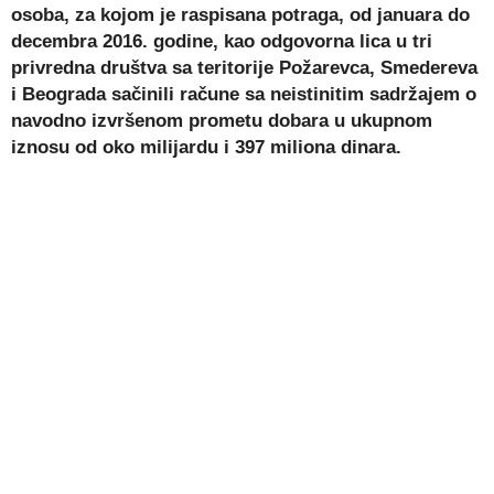
osoba, za kojom je raspisana potraga, od januara do
decembra 2016. godine, kao odgovorna lica u tri
privredna društva sa teritorije Požarevca, Smedereva
i Beograda sačinili račune sa neistinitim sadržajem o
navodno izvršenom prometu dobara u ukupnom
iznosu od oko milijardu i 397 miliona dinara.