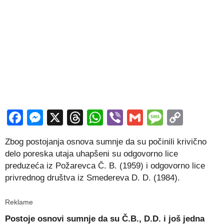
Facebook
Messenger
X
Threads
WhatsApp
Viber
Gmail
Messag
Copy
Link
Zbog postojanja osnova sumnje da su počinili krivično
delo poreska utaja uhapšeni su odgovorno lice
preduzeća iz Požarevca Č. B. (1959) i odgovorno lice
privrednog društva iz Smedereva D. D. (1984).
Reklame
Postoje osnovi sumnje da su Č.B., D.D. i još jedna