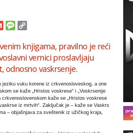
s
tsApp
iber
Gmail
Message
Copy
Link
venim knjigama, pravilno je reći
oslavni vernici proslavljaju
t, odnosno vaskrsenje.
 jeziku vuku korene iz crkvenosloveskog, a one
skom se kaže „Hristos voskrese“ i „Voskrsenije
na crkvenoslovenskom kaže se „Hristos voskrese
vaskrse iz mrtvih“. Zaključak je – kaže se Vaskrs
ma – objašnjava za sveštenik iz užičkog kraja,