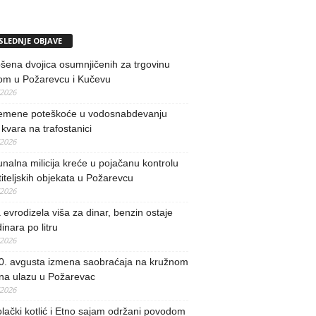
SLEDNJE OBJAVE
ena dvojica osumnjičenih za trgovinu
om u Požarevcu i Kučevu
/2026
remene poteškoće u vodosnabdevanju
kvara na trafostanici
/2026
alna milicija kreće u pojačanu kontrolu
iteljskih objekata u Požarevcu
/2026
evrodizela viša za dinar, benzin ostaje
inara po litru
/2026
0. avgusta izmena saobraćaja na kružnom
 na ulazu u Požarevac
/2026
lački kotlić i Etno sajam održani povodom