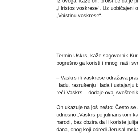
Iz ovoga, kaže on, proističe da je p
„Hristos voskrese“. Uz uobičajeni o
„Voistinu voskrese“.
Termin Uskrs, kaže sagovornik Kurir
pogrešno ga koristi i mnogi naši sve
– Vaskrs ili vaskrese odražava prav
Hadu, razrušenju Hada i ustajanju iz
reći Vaskrs – dodaje ovaj sveštenik
On ukazuje na još nešto: Često se
odnosno „Vaskrs po julinanskom kale
narodi, bez obzira da li koriste juli
dana, onog koji odredi Jerusalimska 