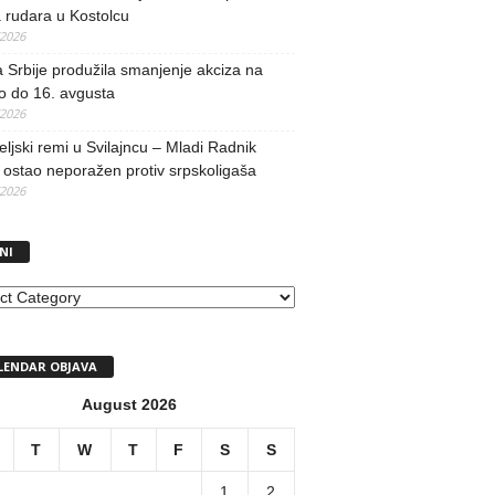
 rudara u Kostolcu
/2026
 Srbije produžila smanjenje akciza na
o do 16. avgusta
/2026
teljski remi u Svilajncu – Mladi Radnik
ostao neporažen protiv srpskoligaša
/2026
NI
I
LENDAR OBJAVA
August 2026
T
W
T
F
S
S
1
2