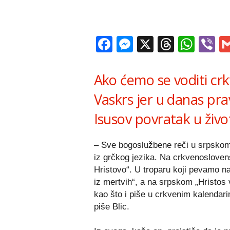
Facebook
Messenger
X
Thread
Wha
V
Ako ćemo se voditi crk
Vaskrs jer u danas prav
Isusov povratak u živo
– Sve bogoslužbene reči u srpskom
iz grčkog jezika. Na crkvenosloven
Hristovo“. U troparu koji pevamo 
iz mertvih“, a na srpskom „Hristos 
kao što i piše u crkvenim kalendari
piše Blic.