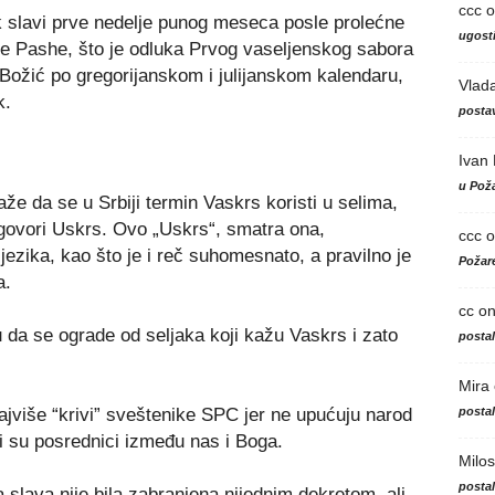
ccc
o
 slavi prve nedelje punog meseca posle prolećne
ugosti
ke Pashe, što je odluka Prvog vaseljenskog sabora
i Božić po gregorijanskom i julijanskom kalendaru,
Vlad
k.
postav
Ivan
u Poža
že da se u Srbiji termin Vaskrs koristi u selima,
govori Uskrs. Ovo „Uskrs“, smatra ona,
ccc
o
jezika, kao što je i reč suhomesnato, a pravilno je
Požare
a.
cc
o
u da se ograde od seljaka koji kažu Vaskrs i zato
posta
Mira
posta
ajviše “krivi” sveštenike SPC jer ne upućuju narod
oni su posrednici između nas i Boga.
Milos
posta
slava nije bila zabranjena nijednim dekretom, ali