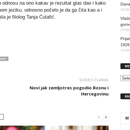
odnosu na ono kakav je rezultat glas dao i kako
Dana
om jeziku, odnosno počelo je da ga čita kao a i
07/08
a je filolog Tanja Ćulafić.
Vlada
goriv
07/08
Prija
1926 
07/08
SKRS
ME
MEN
SLEDEĆI ČLANAK
Novi jak zemljotres pogodio Bosnu i
Hercegovinu
KA
M