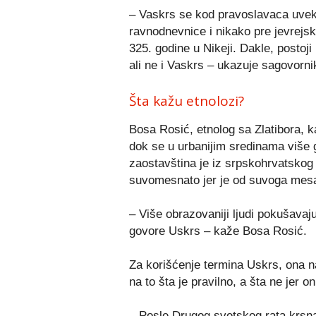
– Vaskrs se kod pravoslavaca uvek
ravnodnevnice i nikako pre jevrejs
325. godine u Nikeji. Dakle, postoj
ali ne i Vaskrs – ukazuje sagovorni
Šta kažu etnolozi?
Bosa Rosić, etnolog sa Zlatibora, ka
dok se u urbanijim sredinama više 
zaostavština je iz srpskohrvatskog 
suvomesnato jer je od suvoga mes
– Više obrazovaniji ljudi pokušavaj
govore Uskrs – kaže Bosa Rosić.
Za korišćenje termina Uskrs, ona n
na to šta je pravilno, a šta ne jer 
– Posle Drugog svetskog rata krsna 