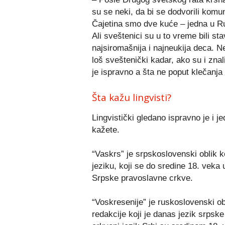
su se neki, da bi se dodvorili komun
Čajetina smo dve kuće – jedna u Rud
Ali sveštenici su u to vreme bili sta
najsiromašnija i najneukija deca. Ne
loš sveštenički kadar, ako su i znali
je ispravno a šta ne poput klečanja 
Šta kažu lingvisti?
Lingvistički gledano ispravno je i j
kažete.
“Vaskrs” je srpskoslovenski oblik 
jeziku, koji se do sredine 18. vek
Srpske pravoslavne crkve.
“Voskresenije” je ruskoslovenski ob
redakcije koji je danas jezik srpsk