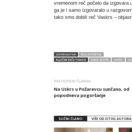
vremenom reč počelo da izgovara u 
ga je i samo izgovaralo u razgovorn
tako smo dobili reč Vaskrs – objasnil
IZVOR/AUTOR
BLIC,N PORTAL
KLJUČNE REČI/TAGOVI
KAKO SE PIŠE
USKRS
VA
PRETHODNI ČLANAK
Na Uskrs u Požarevcu sunčano, od
popodneva pogoršanje
SLIČNI ČLANCI
VIŠE OD ISTOG AUTORA