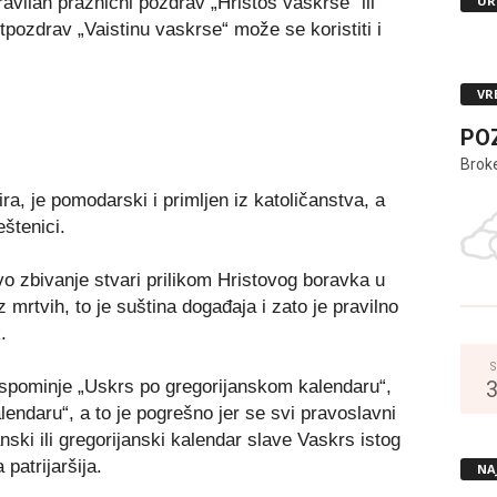
UR
ravilan praznični pozdrav „Hristos vaskrse“ ili
tpozdrav „Vaistinu vaskrse“ može se koristiti i
VR
PO
Brok
a, je pomodarski i primljen iz katoličanstva, a
štenici.
o zbivanje stvari prilikom Hristovog boravka u
 mrtvih, to je suština događaja i zato je pravilno
.
S
 spominje „Uskrs po gregorijanskom kalendaru“,
ndaru“, a to je pogrešno jer se svi pravoslavni
janski ili gregorijanski kalendar slave Vaskrs istog
patrijaršija.
NA