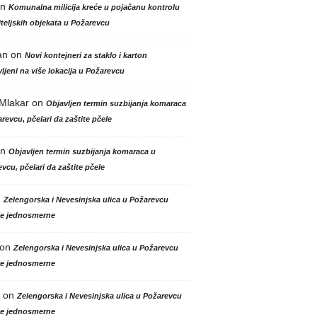
n
Komunalna milicija kreće u pojačanu kontrolu
teljskih objekata u Požarevcu
an
on
Novi kontejneri za staklo i karton
ljeni na više lokacija u Požarevcu
 Mlakar
on
Objavljen termin suzbijanja komaraca
revcu, pčelari da zaštite pčele
n
Objavljen termin suzbijanja komaraca u
vcu, pčelari da zaštite pčele
n
Zelengorska i Nevesinjska ulica u Požarevcu
le jednosmerne
on
Zelengorska i Nevesinjska ulica u Požarevcu
le jednosmerne
on
Zelengorska i Nevesinjska ulica u Požarevcu
le jednosmerne