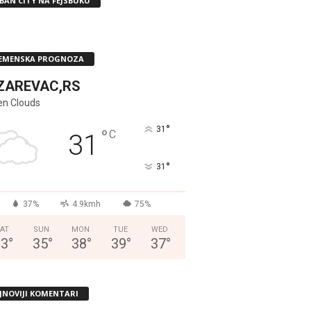
BAN CITY NA FEJSBUKU
EMENSKA PROGNOZA
ZAREVAC,RS
en Clouds
°
31
°
C
31
°
31
37%
4.9kmh
75%
AT
SUN
MON
TUE
WED
33
°
35
°
38
°
39
°
37
°
JNOVIJI KOMENTARI