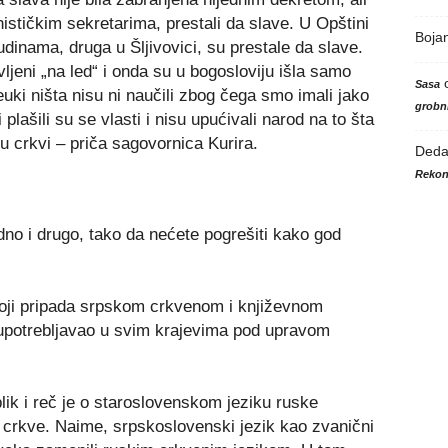
ističkim sekretarima, prestali da slave. U Opštini
Boja
inama, druga u Šljivovici, su prestale da slave.
vljeni „na led“ i onda su u bogosloviju išla samo
Sasa
uki ništa nisu ni naučili zbog čega smo imali jako
grobni
 plašili su se vlasti i nisu upućivali narod na to šta
u crkvi – priča sagovornica Kurira.
Ded
Rekon
edno i drugo, tako da nećete pogrešiti kako god
koji pripada srpskom crkvenom i književnom
a upotrebljavao u svim krajevima pod upravom
lik i reč je o staroslovenskom jeziku ruske
e crkve. Naime, srpskoslovenski jezik kao zvanični