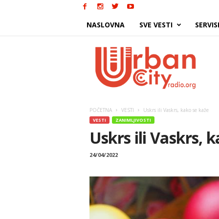
NASLOVNA
SVE VESTI
SERVIS
Urban
City
POČETNA
VESTI
Uskrs ili Vaskrs, kako se kaže
VESTI
ZANIMLJIVOSTI
Uskrs ili Vaskrs, 
24/04/2022