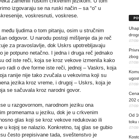
 veka zamenili ruskim crkvenim jezikom. U tom
imo izgovaraju se na ruski način – sa “o” u
kresenije, voskresnuti, voskrese.
PO
Uhapš
 među ljudima o tom pitanju, osim u stručnim
drog
an odgovor. U narodu postoji mišljenje da je reč
07/08
je za pravoslavlje, dok Uskrs upotrebljavaju
Priv
to je potpuno netačno. I jedna i druga reč jednako
zbog 
su od iste reči, koja se kroz vekove izmenila kako
07/08
o radi o dve forme iste reči, jednoj – Vaskrs, koja
Komun
ja ranije nije tako zvučala u vekovima koji su
ugost
omena jezika kroz vreme, i drugoj – Uskrs, koja je
07/08
oja se sačuvala kroz narodni govor.
Cena 
202 d
er se u razgovornom, narodnom jeziku ona
07/08
nim promenama u jeziku, dok je u crkvenim
Od 1
nosno glas koji se kroz vekove redukovao ili
toku
e u kojoj se nalazio. Konkretno, taj glas se gubio
07/08
nisu često prepisivane tada, sveštenstvo je
Kosto