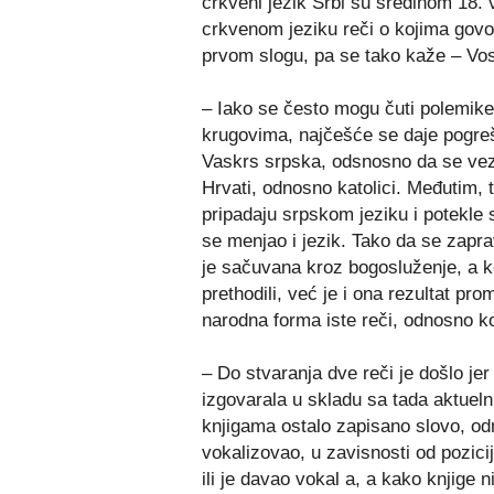
crkveni jezik Srbi su sredinom 18.
crkvenom jeziku reči o kojima govor
prvom slogu, pa se tako kaže – Vos
– Iako se često mogu čuti polemike
krugovima, najčešće se daje pogreš
Vaskrs srpska, odsnosno da se vezu
Hrvati, odnosno katolici. Međutim, 
pripadaju srpskom jeziku i potekle 
se menjao i jezik. Tako da se zaprav
je sačuvana kroz bogosluženje, a ko
prethodili, već je i ona rezultat pr
narodna forma iste reči, odnosno k
– Do stvaranja dve reči je došlo j
izgovarala u skladu sa tada aktuel
knjigama ostalo zapisano slovo, od
vokalizovao, u zavisnosti od pozicij
ili je davao vokal a, a kako knjige 