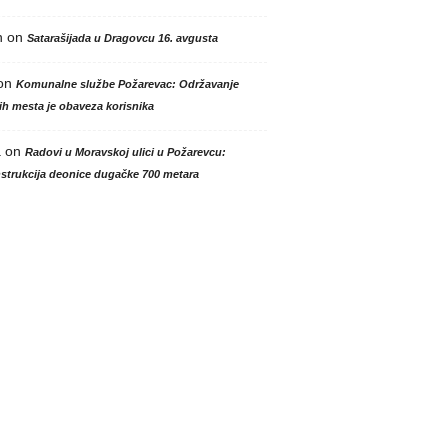
n
on
Satarašijada u Dragovcu 16. avgusta
on
Komunalne službe Požarevac: Održavanje
h mesta je obaveza korisnika
a
on
Radovi u Moravskoj ulici u Požarevcu:
strukcija deonice dugačke 700 metara