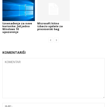
Iznenađenje za nove
Microsoft hitno
korisnike: Još jedno
izbacio update za
Windows 10
procesorski bag
upozorenje
KOMENTARIŠI