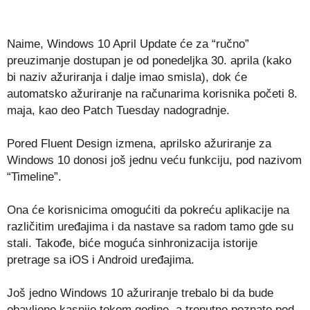
Naime, Windows 10 April Update će za “ručno”
preuzimanje dostupan je od ponedeljka 30. aprila (kako
bi naziv ažuriranja i dalje imao smisla), dok će
automatsko ažuriranje na računarima korisnika početi 8.
maja, kao deo Patch Tuesday nadogradnje.
Pored Fluent Design izmena, aprilsko ažuriranje za
Windows 10 donosi još jednu veću funkciju, pod nazivom
“Timeline”.
Ona će korisnicima omogućiti da pokreću aplikacije na
različitim uređajima i da nastave sa radom tamo gde su
stali. Takođe, biće moguća sinhronizacija istorije
pretrage sa iOS i Android uređajima.
Još jedno Windows 10 ažuriranje trebalo bi da bude
obavljeno kasnije tokom godine, a trenutno poznato pod