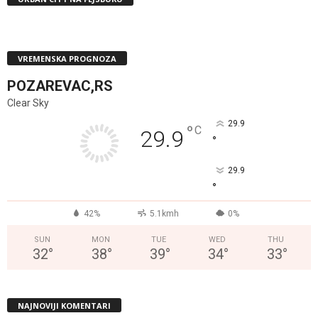
VREMENSKA PROGNOZA
POZAREVAC,RS
Clear Sky
29.9
°
C
29.9
°
29.9
°
42%
5.1kmh
0%
SUN
MON
TUE
WED
THU
32
°
38
°
39
°
34
°
33
°
NAJNOVIJI KOMENTARI