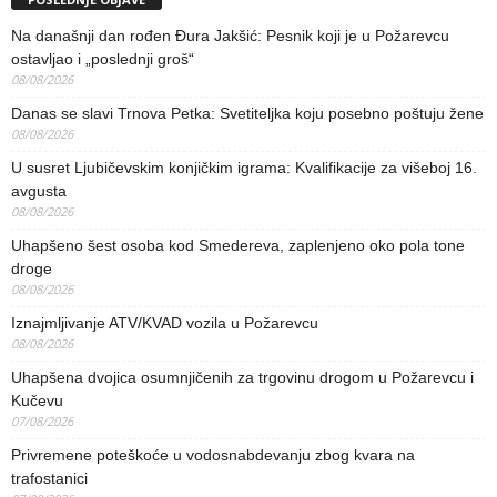
Na današnji dan rođen Đura Jakšić: Pesnik koji je u Požarevcu
ostavljao i „poslednji groš“
08/08/2026
Danas se slavi Trnova Petka: Svetiteljka koju posebno poštuju žene
08/08/2026
U susret Ljubičevskim konjičkim igrama: Kvalifikacije za višeboj 16.
avgusta
08/08/2026
Uhapšeno šest osoba kod Smedereva, zaplenjeno oko pola tone
droge
08/08/2026
Iznajmljivanje ATV/KVAD vozila u Požarevcu
08/08/2026
Uhapšena dvojica osumnjičenih za trgovinu drogom u Požarevcu i
Kučevu
07/08/2026
Privremene poteškoće u vodosnabdevanju zbog kvara na
trafostanici