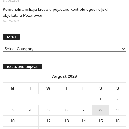
07/08/2026
Komunalna milicija kreće u pojačanu kontrolu ugostiteljskih
objekata u Požarevcu
07/08/2026
MENI
MENI
KALENDAR OBJAVA
August 2026
M
T
W
T
F
S
S
1
2
3
4
5
6
7
8
9
10
11
12
13
14
15
16