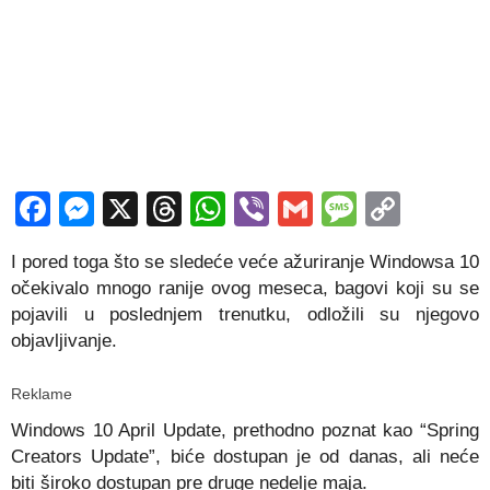
Facebook
Messenger
X
Threads
WhatsApp
Viber
Gmail
Messag
Copy
Link
I pored toga što se sledeće veće ažuriranje Windowsa 10
očekivalo mnogo ranije ovog meseca, bagovi koji su se
pojavili u poslednjem trenutku, odložili su njegovo
objavljivanje.
Reklame
Windows 10 April Update, prethodno poznat kao “Spring
Creators Update”, biće dostupan je od danas, ali neće
biti široko dostupan pre druge nedelje maja.