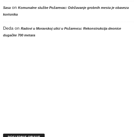
on
Sasa
Komunalne službe Požarevac: Održavanje grobnih mesta je obaveza
korisnika
Deda
on
Radovi u Moravskoj ulici u Požarevcu: Rekonstrukcija deonice
dugačke 700 metara
POSLEDNJE OBJAVE