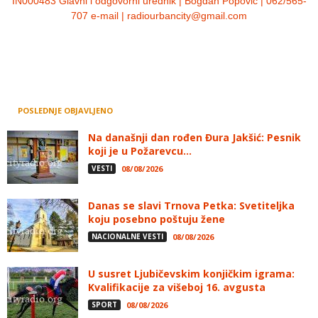
IN000483 Glavni i odgovorni urednik | Bogdan Popović | 062/565-
707 e-mail | radiourbancity@gmail.com
POSLEDNJE OBJAVLJENO
Na današnji dan rođen Đura Jakšić: Pesnik
koji je u Požarevcu...
VESTI
08/08/2026
Danas se slavi Trnova Petka: Svetiteljka
koju posebno poštuju žene
NACIONALNE VESTI
08/08/2026
U susret Ljubičevskim konjičkim igrama:
Kvalifikacije za višeboj 16. avgusta
SPORT
08/08/2026