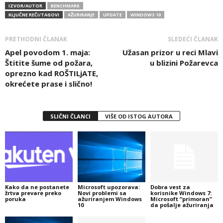
IZVOR/AUTOR
BENCHMARK
KLJUČNE REČI/TAGOVI
AŽURIRANJE
UPDATE
WINDOWS 10
PRETHODNI ČLANAK
SLEDEĆI ČLANAK
Apel povodom 1. maja:
Užasan prizor u reci Mlavi
Štitite šume od požara,
u blizini Požarevca
oprezno kad ROŠTILjATE,
okrećete prase i slično!
SLIČNI ČLANCI
VIŠE OD ISTOG AUTORA
Kako da ne postanete
Microsoft upozorava:
Dobra vest za
žrtva prevare preko
Novi problemi sa
korisnike Windows 7:
poruka
ažuriranjem Windows
Microsoft “primoran”
10
da pošalje ažuriranja