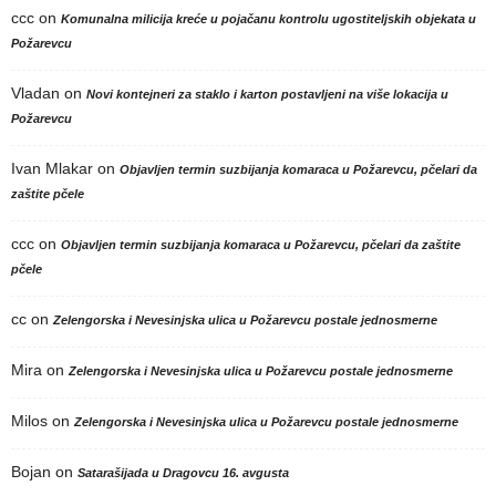
ccc
on
Komunalna milicija kreće u pojačanu kontrolu ugostiteljskih objekata u
Požarevcu
Vladan
on
Novi kontejneri za staklo i karton postavljeni na više lokacija u
Požarevcu
Ivan Mlakar
on
Objavljen termin suzbijanja komaraca u Požarevcu, pčelari da
zaštite pčele
ccc
on
Objavljen termin suzbijanja komaraca u Požarevcu, pčelari da zaštite
pčele
cc
on
Zelengorska i Nevesinjska ulica u Požarevcu postale jednosmerne
Mira
on
Zelengorska i Nevesinjska ulica u Požarevcu postale jednosmerne
Milos
on
Zelengorska i Nevesinjska ulica u Požarevcu postale jednosmerne
Bojan
on
Satarašijada u Dragovcu 16. avgusta