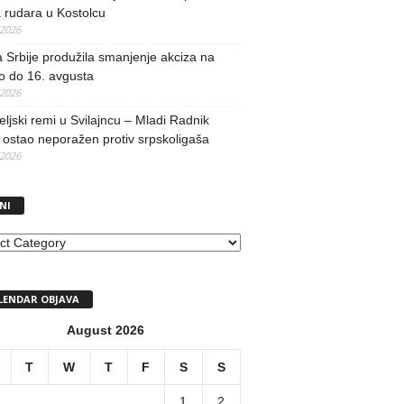
 rudara u Kostolcu
/2026
 Srbije produžila smanjenje akciza na
o do 16. avgusta
/2026
teljski remi u Svilajncu – Mladi Radnik
ostao neporažen protiv srpskoligaša
/2026
NI
I
LENDAR OBJAVA
August 2026
T
W
T
F
S
S
1
2