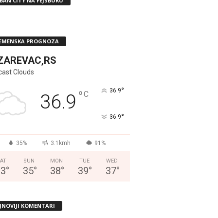
BAN CITY NA FEJSBUKU
EMENSKA PROGNOZA
ZAREVAC,RS
cast Clouds
°
36.9
°
C
36.9
°
36.9
35%
3.1kmh
91%
AT
SUN
MON
TUE
WED
33
°
35
°
38
°
39
°
37
°
JNOVIJI KOMENTARI