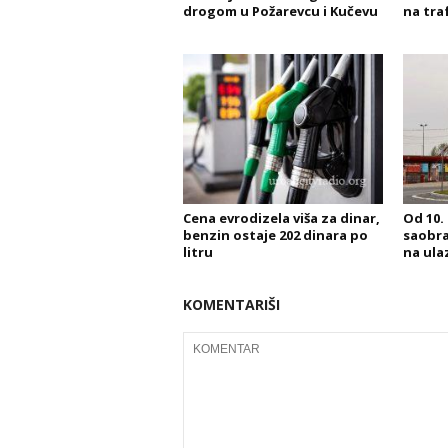
drogom u Požarevcu i Kučevu
na tra
Cena evrodizela viša za dinar,
Od 10.
benzin ostaje 202 dinara po
saobra
litru
na ula
KOMENTARIŠI