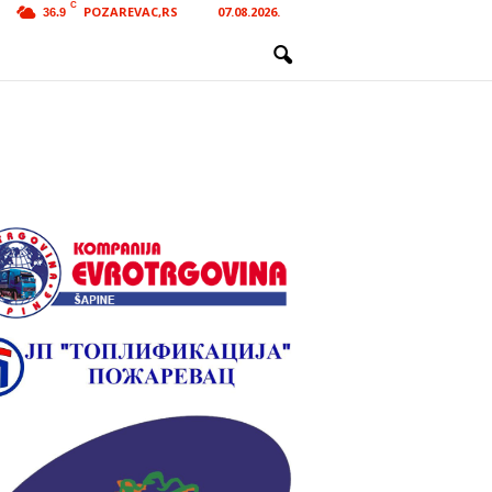
C
POZAREVAC,RS
07.08.2026.
36.9