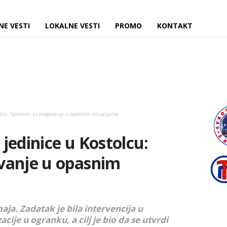
NE VESTI
LOKALNE VESTI
PROMO
KONTAKT
olcu: Spremni za reagovanje u opasnim situacijama
jedinice u Kostolcu:
vanje u opasnim
aja. Zadatak je bila intervencija u
e u ogranku, a cilј je bio da se utvrdi