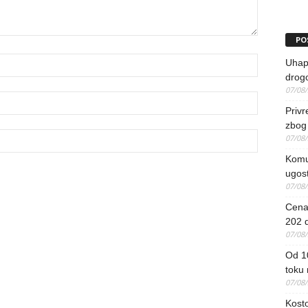
PO
Uhapš
drog
07/08
Priv
zbog 
07/08
Komun
ugost
07/08
Cena 
202 d
07/08
Od 1
toku
07/08
Kosto