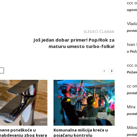
ccc
o
ugosti
Vlad
postav
SLEDEĆI ČLANAK
Još jedan dobar primer! Pop/Rok za
Ivan
maturu umesto turbo-folka!
u Poža
ccc
o
Požare
cc
o
posta
Mira
posta
Milos
mene poteškoće u
Komunalna milicija kreće u
nabdevanju zbog kvara
pojačanu kontrolu
posta