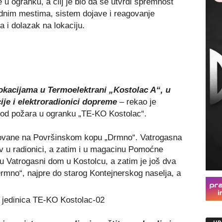
 ogranku, a cilј je bio da se utvrdi spremnost
dnim mestima, sistem dojave i reagovanje
 i dolazak na lokaciju.
okacijama u Termoelektrani „Kostolac A“, u
e i elektroradionici dopreme
– rekao je
e od požara u ogranku „TE-KO Kostolac“.
zovane na Površinskom kopu „Drmno“. Vatrogasna
iv u radionici, a zatim i u magacinu Pomoćne
u Vatrogasni dom u Kostolcu, a zatim je još dva
Drmno“, najpre do starog Kontejnerskog naselјa, a