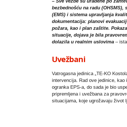
– Sve vežbe su urađene po zahtev
bezbednošću na radu (OHSMS), si
(EMS) i sistema upravlјanja kvali
dokumentacija: planovi evakuacije
požara, kao i plan zaštite. Pokaza
situacije, dojava je bila pravovr
dolazila u realnim uslovima
– ista
Uvežbani
Vatrogasna jedinica „TE-KO Kostol
intervencija. Rad ove jedinice, kao
ogranka EPS-a, do sada je bio uspe
pripremlјena i uvežbana za pravov
situacijama, koje ugrožavaju život lј