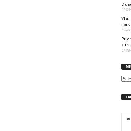
Dana
07/08
Vlada
goriv
07/08
Prija
1926 
07/08
ME
MEN
KA
M