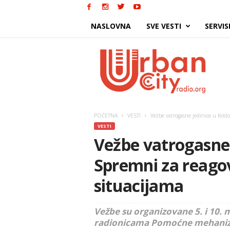
NASLOVNA
SVE VESTI
SERVIS
Urban
City
POČETNA
VESTI
Vežbe vatrogasne jedinice u Kost
VESTI
Vežbe vatrogasne 
Spremni za reago
situacijama
Vežbe su organizovane 5. i 10. m
radionicama Pomoćne mehanizacij