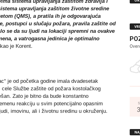
UR
ima sistema upravlјanja zaštitom zdravlјa i
stema upravlјanja zaštitom životne sredine
tetom (QMS), a pratila ih je odgovarajuća
, postupci u slučaju požara, pravila zaštite od
VR
lo se da su lјudi na lokaciji spremni na ovakve
PO
emena, a vatrogasna jedinica je optimalno
kao je Korent.
Over
ac“ je od početka godine imala dvadesetak
 i cele Službe zaštite od požara kostolačkog
šan. Zato je bitno da bude konstantno
remenu reakciju u svim potencijalno opasnim
S
udi, imovinu, ali i životnu sredinu u okruženju.
NA