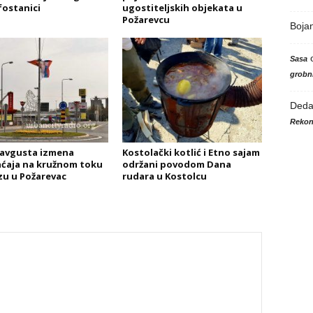
fostanici
ugostiteljskih objekata u
Požarevcu
Boja
Sasa
grobni
Ded
Rekon
 avgusta izmena
Kostolački kotlić i Etno sajam
ćaja na kružnom toku
održani povodom Dana
zu u Požarevac
rudara u Kostolcu