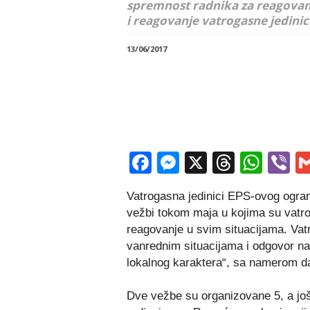
spremnost radnika za reagovan
i reagovanje vatrogasne jedinic
13/06/2017
Facebook
Messenger
X
Thread
Wha
V
Vatrogasna jedinici EPS-ovog ogra
vežbi tokom maja u kojima su vatr
reagovanje u svim situacijama. Vat
vanrednim situacijama i odgovor na n
lokalnog karaktera“, sa namerom da
Dve vežbe su organizovane 5, a još č