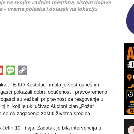
je na svojim radnim mestima, sistem dojave
e – vreme polaska i dolazak na lokaciju
s
tsApp
iber
Gmail
Message
Copy
Link
nka „TE-KO Kostolac“ imala je šest uspešnih
ogasci pokazali dobru obučenost i pravovremeno
rogasci su vežbali pripravnost za reagovanje u
jih, koji je uklјučivao Akcioni plan „Požar
 se od zagađenja zaštiti životna sredina.
etiri 10. maja. Zadatak je bila intervencija u