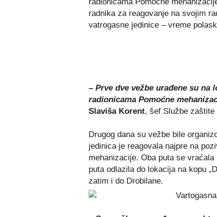
radionicama Pomoćne mehanizacije u
radnika za reagovanje na svojim ra
vatrogasne jedinice – vreme polaska
– Prve dve vežbe urađene su na l
radionicama Pomoćne mehanizacij
Slaviša Korent
, šef Službe zaštit
Drugog dana su vežbe bile organi
jedinica je reagovala najpre na poz
mehanizacije. Oba puta se vraćala 
puta odlazila do lokacija na kopu „
zatim i do Drobilane.