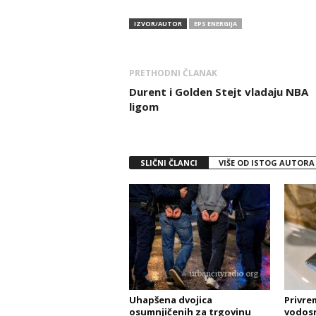
IZVOR/AUTOR
EPS ENERGIJA
PRETHODNI ČLANAK
Durent i Golden Stejt vladaju NBA
ligom
SLIČNI ČLANCI
VIŠE OD ISTOG AUTORA
Uhapšena dvojica
Privre
osumnjičenih za trgovinu
vodos