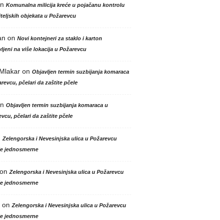
n
Komunalna milicija kreće u pojačanu kontrolu
teljskih objekata u Požarevcu
an
on
Novi kontejneri za staklo i karton
ljeni na više lokacija u Požarevcu
 Mlakar
on
Objavljen termin suzbijanja komaraca
revcu, pčelari da zaštite pčele
n
Objavljen termin suzbijanja komaraca u
vcu, pčelari da zaštite pčele
n
Zelengorska i Nevesinjska ulica u Požarevcu
le jednosmerne
on
Zelengorska i Nevesinjska ulica u Požarevcu
le jednosmerne
on
Zelengorska i Nevesinjska ulica u Požarevcu
le jednosmerne