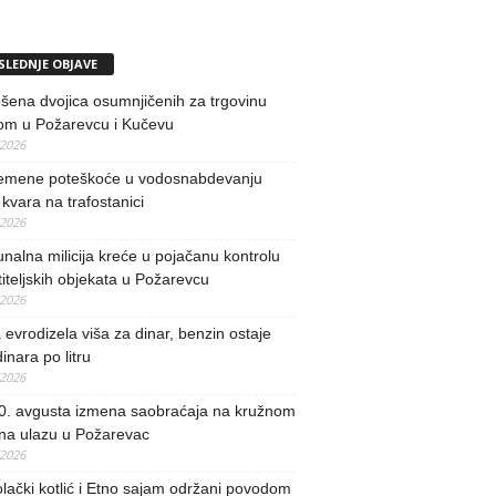
SLEDNJE OBJAVE
ena dvojica osumnjičenih za trgovinu
om u Požarevcu i Kučevu
/2026
remene poteškoće u vodosnabdevanju
kvara na trafostanici
/2026
alna milicija kreće u pojačanu kontrolu
iteljskih objekata u Požarevcu
/2026
evrodizela viša za dinar, benzin ostaje
inara po litru
/2026
0. avgusta izmena saobraćaja na kružnom
 na ulazu u Požarevac
/2026
lački kotlić i Etno sajam održani povodom