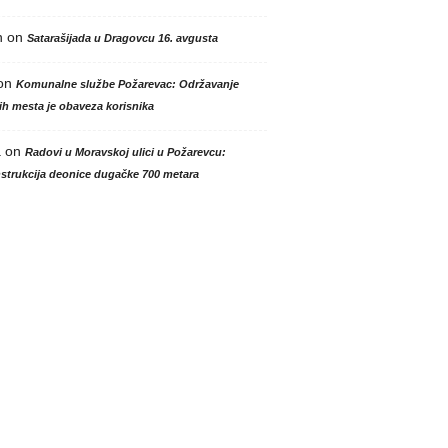
n
on
Satarašijada u Dragovcu 16. avgusta
on
Komunalne službe Požarevac: Održavanje
h mesta je obaveza korisnika
a
on
Radovi u Moravskoj ulici u Požarevcu:
strukcija deonice dugačke 700 metara