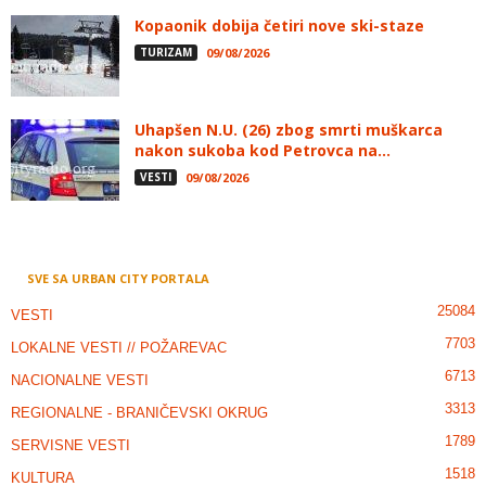
Kopaonik dobija četiri nove ski-staze
TURIZAM
09/08/2026
Uhapšen N.U. (26) zbog smrti muškarca
nakon sukoba kod Petrovca na...
VESTI
09/08/2026
SVE SA URBAN CITY PORTALA
25084
VESTI
7703
LOKALNE VESTI // POŽAREVAC
6713
NACIONALNE VESTI
3313
REGIONALNE - BRANIČEVSKI OKRUG
1789
SERVISNE VESTI
1518
KULTURA