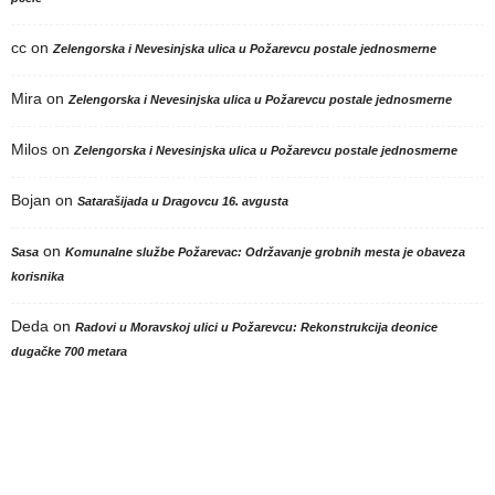
cc
on
Zelengorska i Nevesinjska ulica u Požarevcu postale jednosmerne
Mira
on
Zelengorska i Nevesinjska ulica u Požarevcu postale jednosmerne
Milos
on
Zelengorska i Nevesinjska ulica u Požarevcu postale jednosmerne
Bojan
on
Satarašijada u Dragovcu 16. avgusta
on
Sasa
Komunalne službe Požarevac: Održavanje grobnih mesta je obaveza
korisnika
Deda
on
Radovi u Moravskoj ulici u Požarevcu: Rekonstrukcija deonice
dugačke 700 metara