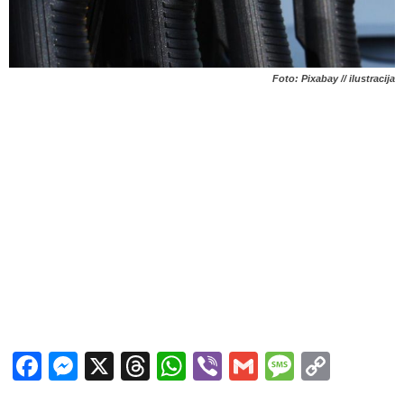
Foto: Pixabay // ilustracija
Facebook
Messenger
X
Threads
WhatsApp
Viber
Gmail
Messag
Copy
Link