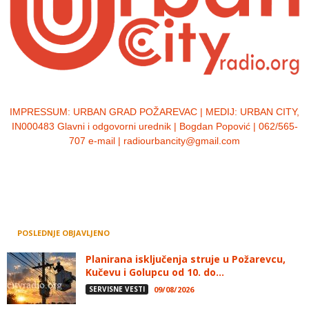
IMPRESSUM:
URBAN GRAD POŽAREVAC | MEDIJ: URBAN CITY,
IN000483 Glavni i odgovorni urednik | Bogdan Popović | 062/565-
707 e-mail | radiourbancity@gmail.com
POSLEDNJE OBJAVLJENO
Planirana isključenja struje u Požarevcu,
Kučevu i Golupcu od 10. do...
SERVISNE VESTI
09/08/2026