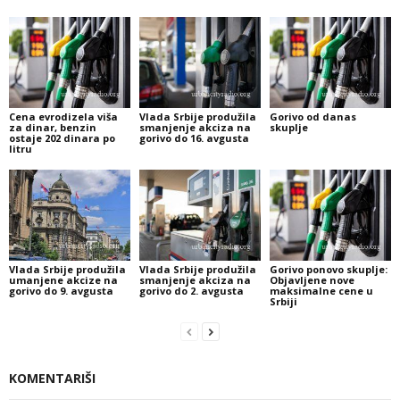
Cena evrodizela viša
Vlada Srbije produžila
Gorivo od danas
za dinar, benzin
smanjenje akciza na
skuplje
ostaje 202 dinara po
gorivo do 16. avgusta
litru
Vlada Srbije produžila
Vlada Srbije produžila
Gorivo ponovo skuplje:
umanjene akcize na
smanjenje akciza na
Objavljene nove
gorivo do 9. avgusta
gorivo do 2. avgusta
maksimalne cene u
Srbiji
KOMENTARIŠI