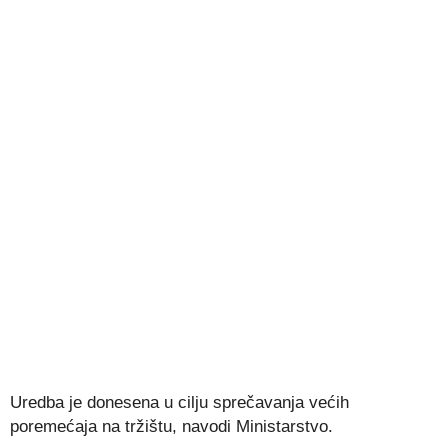
Uredba je donesena u cilju sprečavanja većih
poremećaja na tržištu, navodi Ministarstvo.