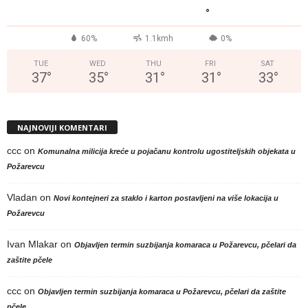
°
60%
1.1kmh
0%
TUE
WED
THU
FRI
SAT
37
°
35
°
31
°
31
°
33
°
NAJNOVIJI KOMENTARI
ccc
on
Komunalna milicija kreće u pojačanu kontrolu ugostiteljskih objekata u
Požarevcu
Vladan
on
Novi kontejneri za staklo i karton postavljeni na više lokacija u
Požarevcu
Ivan Mlakar
on
Objavljen termin suzbijanja komaraca u Požarevcu, pčelari da
zaštite pčele
ccc
on
Objavljen termin suzbijanja komaraca u Požarevcu, pčelari da zaštite
pčele