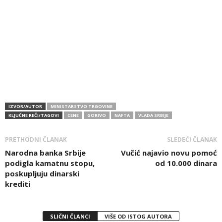
IZVOR/AUTOR
MINISTARSTVO TRGOVINE
KLJUČNE REČI/TAGOVI
CENE
GORIVO
NAFTA
VLADA SRBIJE
PRETHODNI ČLANAK
SLEDEĆI ČLANAK
Narodna banka Srbije
Vučić najavio novu pomoć
podigla kamatnu stopu,
od 10.000 dinara
poskupljuju dinarski
krediti
SLIČNI ČLANCI
VIŠE OD ISTOG AUTORA