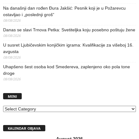
Na današnji dan rođen Đura Jakšić: Pesnik koji je u Požarevcu
ostavljao i „poslednji groš“
08/08/2026
Danas se slavi Trnova Petka: Svetiteljka koju posebno poštuju žene
08/08/2026
U susret Ljubičevskim konjičkim igrama: Kvalifikacije za višeboj 16.
avgusta
08/08/2026
Uhapšeno šest osoba kod Smedereva, zaplenjeno oko pola tone
droge
08/08/2026
MENI
MENI
KALENDAR OBJAVA
August 2026