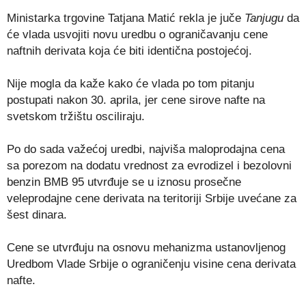
Ministarka trgovine Tatjana Matić rekla je juče
Tanjugu
da
će vlada usvojiti novu uredbu o ograničavanju cene
naftnih derivata koja će biti identična postojećoj.
Nije mogla da kaže kako će vlada po tom pitanju
postupati nakon 30. aprila, jer cene sirove nafte na
svetskom tržištu osciliraju.
Po do sada važećoj uredbi, najviša maloprodajna cena
sa porezom na dodatu vrednost za evrodizel i bezolovni
benzin BMB 95 utvrđuje se u iznosu prosečne
veleprodajne cene derivata na teritoriji Srbije uvećane za
šest dinara.
Cene se utvrđuju na osnovu mehanizma ustanovljenog
Uredbom Vlade Srbije o ograničenju visine cena derivata
nafte.