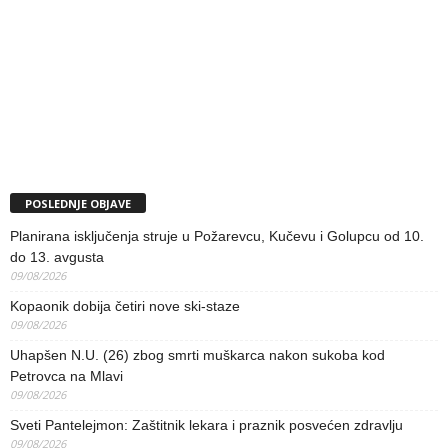
POSLEDNJE OBJAVE
Planirana isključenja struje u Požarevcu, Kučevu i Golupcu od 10.
do 13. avgusta
09/08/2026
Kopaonik dobija četiri nove ski-staze
09/08/2026
Uhapšen N.U. (26) zbog smrti muškarca nakon sukoba kod
Petrovca na Mlavi
09/08/2026
Sveti Pantelejmon: Zaštitnik lekara i praznik posvećen zdravlju
09/08/2026