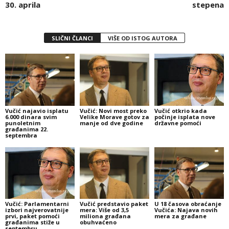
30. aprila
stepena
SLIČNI ČLANCI
VIŠE OD ISTOG AUTORA
Vučić najavio isplatu
Vučić: Novi most preko
Vučić otkrio kada
6.000 dinara svim
Velike Morave gotov za
počinje isplata nove
punoletnim
manje od dve godine
državne pomoći
građanima 22.
septembra
Vučić: Parlamentarni
Vučić predstavio paket
U 18 časova obraćanje
izbori najverovatnije
mera: Više od 3,5
Vučića: Najava novih
prvi, paket pomoći
miliona građana
mera za građane
građanima stiže u
obuhvaćeno
septembru