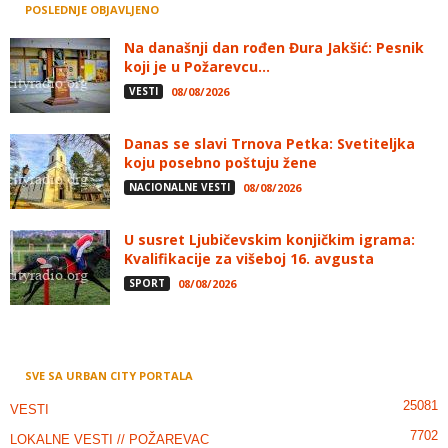
POSLEDNJE OBJAVLJENO
Na današnji dan rođen Đura Jakšić: Pesnik
koji je u Požarevcu...
VESTI
08/08/2026
Danas se slavi Trnova Petka: Svetiteljka
koju posebno poštuju žene
NACIONALNE VESTI
08/08/2026
U susret Ljubičevskim konjičkim igrama:
Kvalifikacije za višeboj 16. avgusta
SPORT
08/08/2026
SVE SA URBAN CITY PORTALA
25081
VESTI
7702
LOKALNE VESTI // POŽAREVAC