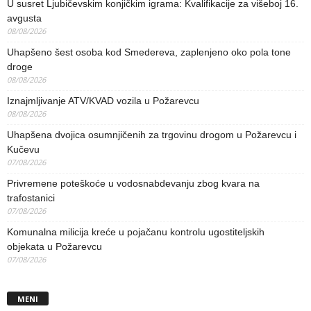
U susret Ljubičevskim konjičkim igrama: Kvalifikacije za višeboj 16.
avgusta
08/08/2026
Uhapšeno šest osoba kod Smedereva, zaplenjeno oko pola tone
droge
08/08/2026
Iznajmljivanje ATV/KVAD vozila u Požarevcu
08/08/2026
Uhapšena dvojica osumnjičenih za trgovinu drogom u Požarevcu i
Kučevu
07/08/2026
Privremene poteškoće u vodosnabdevanju zbog kvara na
trafostanici
07/08/2026
Komunalna milicija kreće u pojačanu kontrolu ugostiteljskih
objekata u Požarevcu
07/08/2026
MENI