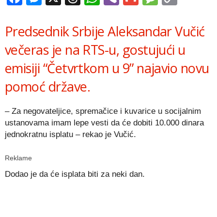
Link
Predsednik Srbije Aleksandar Vučić
večeras je na RTS-u, gostujući u
emisiji “Četvrtkom u 9” najavio novu
pomoć države.
– Za negovateljice, spremačice i kuvarice u socijalnim
ustanovama imam lepe vesti da će dobiti 10.000 dinara
jednokratnu isplatu – rekao je Vučić.
Reklame
Dodao je da će isplata biti za neki dan.