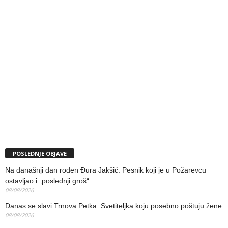
POSLEDNJE OBJAVE
Na današnji dan rođen Đura Jakšić: Pesnik koji je u Požarevcu
ostavljao i „poslednji groš“
08/08/2026
Danas se slavi Trnova Petka: Svetiteljka koju posebno poštuju žene
08/08/2026