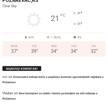
POZAREVAC,RS
Clear Sky
°
21
°
C
21
°
21
60%
1.3kmh
8%
MON
TUE
WED
THU
FRI
37
°
39
°
34
°
34
°
32
°
NAJNOVIJI KOMENTARI
ccc
on
Komunalna milicija kreće u pojačanu kontrolu ugostiteljskih objekata u
Požarevcu
Vladan
on
Novi kontejneri za staklo i karton postavljeni na više lokacija u
Požarevcu