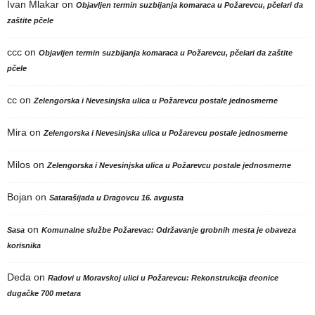
Ivan Mlakar
on
Objavljen termin suzbijanja komaraca u Požarevcu, pčelari da
zaštite pčele
ccc
on
Objavljen termin suzbijanja komaraca u Požarevcu, pčelari da zaštite
pčele
cc
on
Zelengorska i Nevesinjska ulica u Požarevcu postale jednosmerne
Mira
on
Zelengorska i Nevesinjska ulica u Požarevcu postale jednosmerne
Milos
on
Zelengorska i Nevesinjska ulica u Požarevcu postale jednosmerne
Bojan
on
Satarašijada u Dragovcu 16. avgusta
on
Sasa
Komunalne službe Požarevac: Održavanje grobnih mesta je obaveza
korisnika
Deda
on
Radovi u Moravskoj ulici u Požarevcu: Rekonstrukcija deonice
dugačke 700 metara