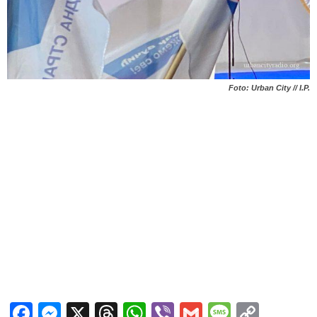
Foto: Urban City // I.P.
Facebook
Messenger
X
Threads
WhatsApp
Viber
Gmail
Messag
Copy