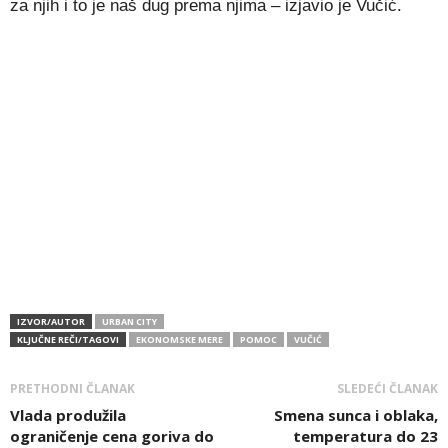
za njih i to je naš dug prema njima – izjavio je Vučić.
IZVOR/AUTOR
URBAN CITY
KLJUČNE REČI/TAGOVI
EKONOMSKE MERE
POMOC
VUČIĆ
PRETHODNI ČLANAK
SLEDEĆI ČLANAK
Vlada produžila
Smena sunca i oblaka,
ograničenje cena goriva do
temperatura do 23