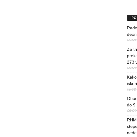
PO
Rado
deoni
06/08
Za tr
preko
273 
06/08
Kako 
iskori
06/08
Obus
do 9.
06/08
RHMZ
stepe
nedel