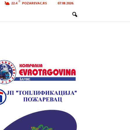
C
POZAREVAC,RS
07.08.2026.
22.4