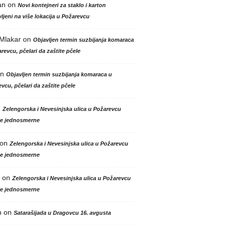
an
on
Novi kontejneri za staklo i karton
ljeni na više lokacija u Požarevcu
 Mlakar
on
Objavljen termin suzbijanja komaraca
revcu, pčelari da zaštite pčele
n
Objavljen termin suzbijanja komaraca u
vcu, pčelari da zaštite pčele
n
Zelengorska i Nevesinjska ulica u Požarevcu
le jednosmerne
on
Zelengorska i Nevesinjska ulica u Požarevcu
le jednosmerne
on
Zelengorska i Nevesinjska ulica u Požarevcu
le jednosmerne
n
on
Satarašijada u Dragovcu 16. avgusta