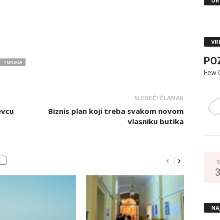
UR
VR
PO
TURSKA
Few 
SLEDEĆI ČLANAK
evcu
Biznis plan koji treba svakom novom
vlasniku butika
S
NA