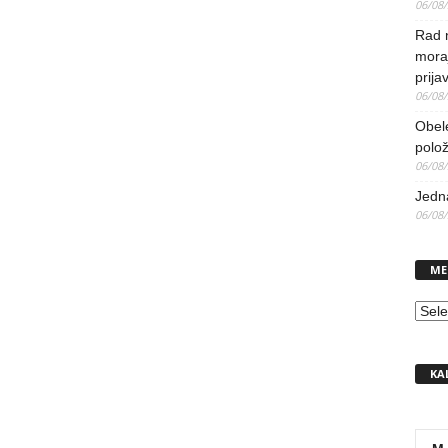
06/08
Rad 
mora
prija
06/08
Obel
polo
06/08
Jedna
06/08
ME
MEN
KA