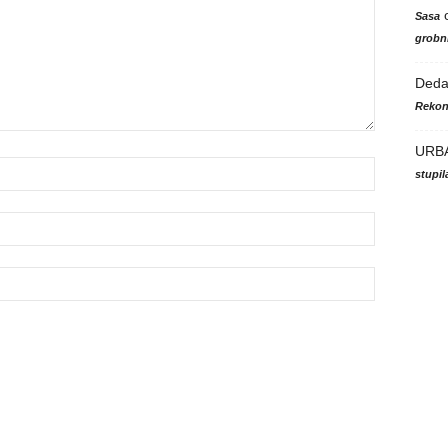
Sasa
grobni
Ded
Rekon
URB
stupi