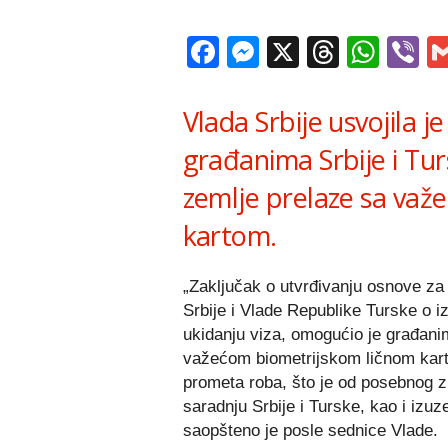
Facebook
Messenger
X
Thread
Wha
V
Vlada Srbije usvojila 
građanima Srbije i Tu
zemlje prelaze sa važ
kartom.
„Zaključak o utvrđivanju osnove za
Srbije i Vlade Republike Turske 
ukidanju viza, omogućio je građani
važećom biometrijskom ličnom karto
prometa roba, što je od posebnog z
saradnju Srbije i Turske, kao i izuz
saopšteno je posle sednice Vlade.