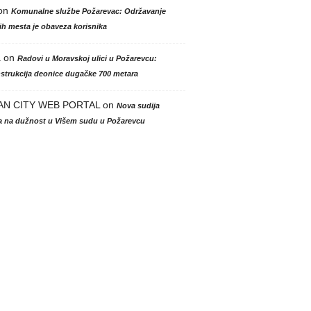
on
Komunalne službe Požarevac: Održavanje
h mesta je obaveza korisnika
a
on
Radovi u Moravskoj ulici u Požarevcu:
strukcija deonice dugačke 700 metara
AN CITY WEB PORTAL
on
Nova sudija
la na dužnost u Višem sudu u Požarevcu