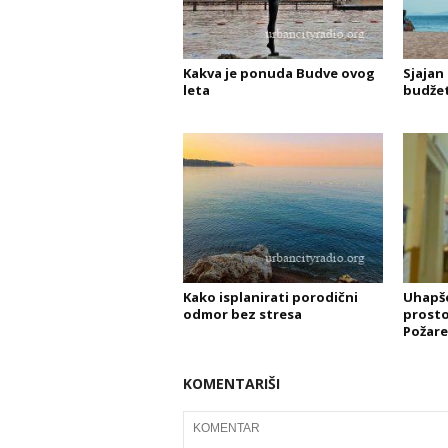
Kakva je ponuda Budve ovog
Sjajan
leta
budžet
Kako isplanirati porodični
Uhapše
odmor bez stresa
prosto
Požare
KOMENTARIŠI