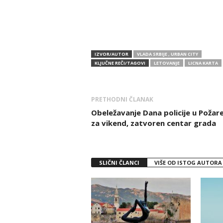
IZVOR/AUTOR
VLADA SRBIJE , URBAN CITY
KLJUČNE REČI/TAGOVI
LETOVANJE
LICNA KARTA
PRETHODNI ČLANAK
Obeležavanje Dana policije u Požar
za vikend, zatvoren centar grada
SLIČNI ČLANCI
VIŠE OD ISTOG AUTORA