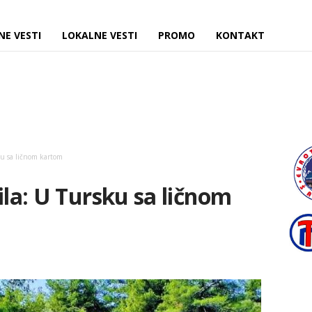
NE VESTI
LOKALNE VESTI
PROMO
KONTAKT
sku sa ličnom kartom
ila: U Tursku sa ličnom