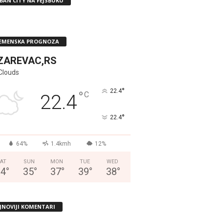
BAN CITY NA FEJSBUKU
EMENSKA PROGNOZA
ZAREVAC,RS
Clouds
°
22.4
°
C
22.4
°
22.4
64%
1.4kmh
12%
AT
SUN
MON
TUE
WED
34
°
35
°
37
°
39
°
38
°
JNOVIJI KOMENTARI