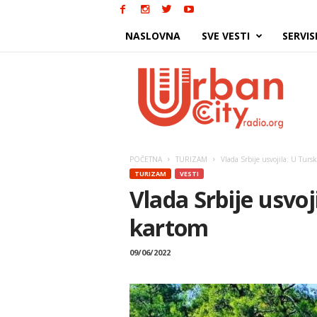
NASLOVNA
SVE VESTI
SERVIS
Urban
City
POČETNA
TURIZAM
Vlada Srbije usvojila: U Tur
TURIZAM
VESTI
Vlada Srbije usvoj
kartom
09/06/2022