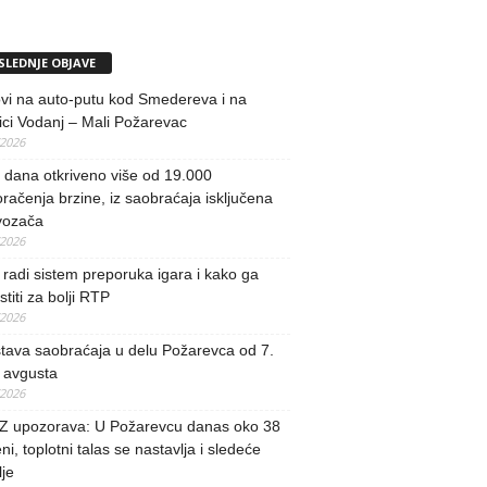
SLEDNJE OBJAVE
vi na auto-putu kod Smedereva i na
ci Vodanj – Mali Požarevac
/2026
i dana otkriveno više od 19.000
račenja brzine, iz saobraćaja isključena
vozača
/2026
radi sistem preporuka igara i kako ga
stiti za bolji RTP
/2026
tava saobraćaja u delu Požarevca od 7.
 avgusta
/2026
 upozorava: U Požarevcu danas oko 38
ni, toplotni talas se nastavlja i sledeće
je