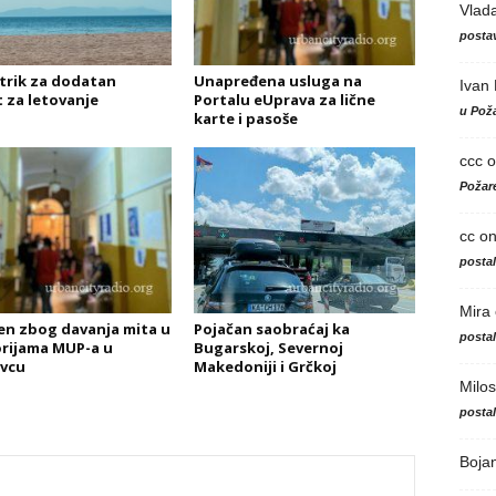
Vlad
postav
 trik za dodatan
Unapređena usluga na
Ivan
 za letovanje
Portalu eUprava za lične
u Poža
karte i pasoše
ccc
o
Požare
cc
o
posta
Mira
n zbog davanja mita u
Pojačan saobraćaj ka
posta
rijama MUP-a u
Bugarskoj, Severnoj
vcu
Makedoniji i Grčkoj
Milos
posta
Boja