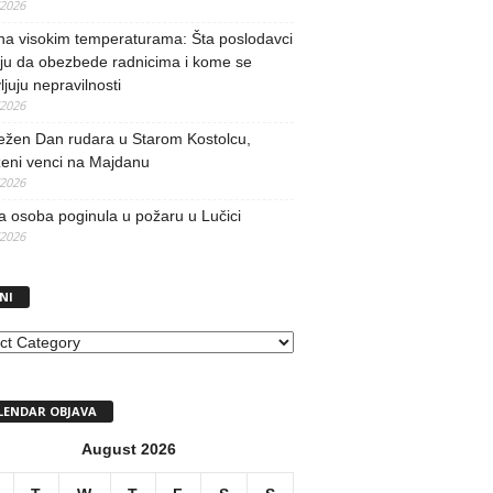
/2026
na visokim temperaturama: Šta poslodavci
ju da obezbede radnicima i kome se
vljuju nepravilnosti
/2026
ežen Dan rudara u Starom Kostolcu,
ženi venci na Majdanu
/2026
 osoba poginula u požaru u Lučici
/2026
NI
I
LENDAR OBJAVA
August 2026