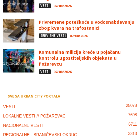
VESTI
07/08/2026
Privremene poteškoće u vodosnabdevanju
zbog kvara na trafostanici
SERVISNE VESTI
07/08/2026
Komunalna milicija kreće u pojačanu
kontrolu ugostiteljskih objekata u
Požarevcu
VESTI
07/08/2026
SVE SA URBAN CITY PORTALA
25078
VESTI
7698
LOKALNE VESTI // POŽAREVAC
6711
NACIONALNE VESTI
3313
REGIONALNE - BRANIČEVSKI OKRUG