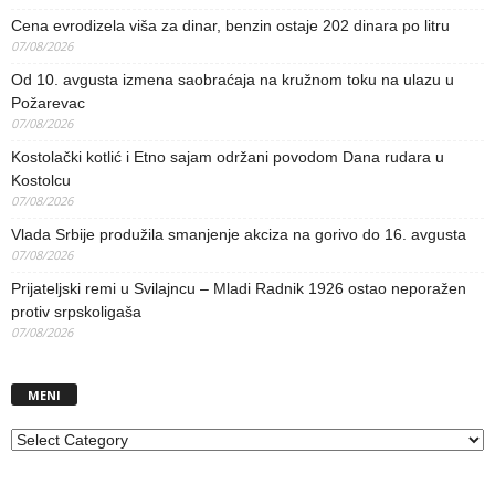
Cena evrodizela viša za dinar, benzin ostaje 202 dinara po litru
07/08/2026
Od 10. avgusta izmena saobraćaja na kružnom toku na ulazu u
Požarevac
07/08/2026
Kostolački kotlić i Etno sajam održani povodom Dana rudara u
Kostolcu
07/08/2026
Vlada Srbije produžila smanjenje akciza na gorivo do 16. avgusta
07/08/2026
Prijateljski remi u Svilajncu – Mladi Radnik 1926 ostao neporažen
protiv srpskoligaša
07/08/2026
MENI
MENI