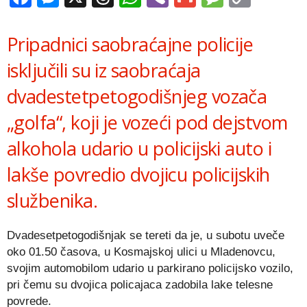
Link
Pripadnici saobraćajne policije
isklјučili su iz saobraćaja
dvadestetpetogodišnjeg vozača
„golfa“, koji je vozeći pod dejstvom
alkohola udario u policijski auto i
lakše povredio dvojicu policijskih
službenika.
Dvadesetpetogodišnjak se tereti da je, u subotu uveče
oko 01.50 časova, u Kosmajskoj ulici u Mladenovcu,
svojim automobilom udario u parkirano policijsko vozilo,
pri čemu su dvojica policajaca zadobila lake telesne
povrede.