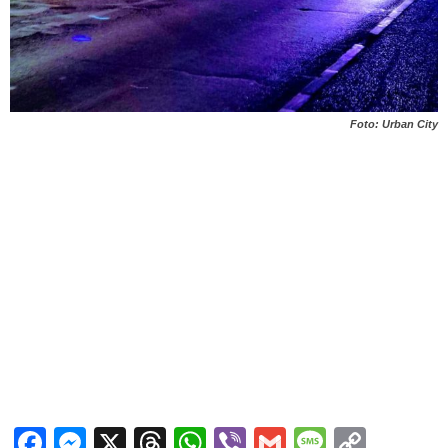
Foto: Urban City
Facebook
Messenger
X
Threads
WhatsApp
Viber
Gmail
Messag
Copy