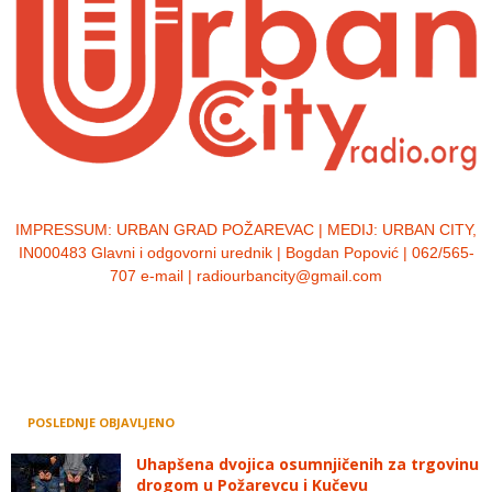
IMPRESSUM:
URBAN GRAD POŽAREVAC | MEDIJ: URBAN CITY,
IN000483 Glavni i odgovorni urednik | Bogdan Popović | 062/565-
707 e-mail | radiourbancity@gmail.com
POSLEDNJE OBJAVLJENO
Uhapšena dvojica osumnjičenih za trgovinu
drogom u Požarevcu i Kučevu