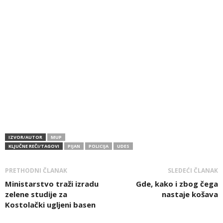
IZVOR/AUTOR
MUP
KLJUČNE REČI/TAGOVI
PIJAN
POLICIJA
UDES
PRETHODNI ČLANAK
SLEDEĆI ČLANAK
Ministarstvo traži izradu
Gde, kako i zbog čega
zelene studije za
nastaje košava
Kostolački ugljeni basen