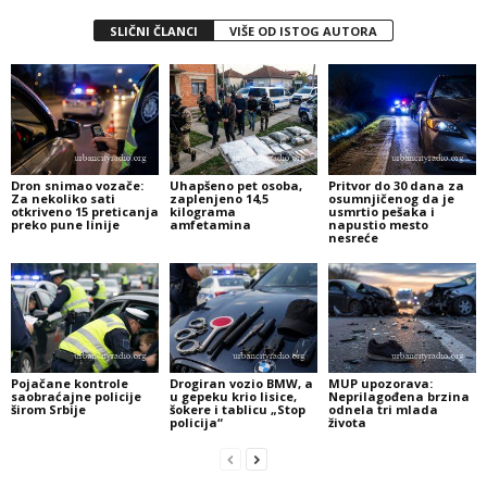
SLIČNI ČLANCI
VIŠE OD ISTOG AUTORA
Dron snimao vozače:
Uhapšeno pet osoba,
Pritvor do 30 dana za
Za nekoliko sati
zaplenjeno 14,5
osumnjičenog da je
otkriveno 15 preticanja
kilograma
usmrtio pešaka i
preko pune linije
amfetamina
napustio mesto
nesreće
Pojačane kontrole
Drogiran vozio BMW, a
MUP upozorava:
saobraćajne policije
u gepeku krio lisice,
Neprilagođena brzina
širom Srbije
šokere i tablicu „Stop
odnela tri mlada
policija“
života