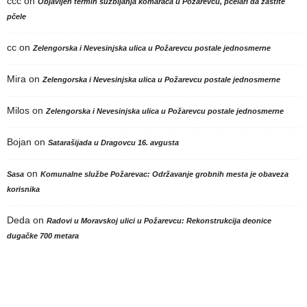
ccc
on
Objavljen termin suzbijanja komaraca u Požarevcu, pčelari da zaštite
pčele
cc
on
Zelengorska i Nevesinjska ulica u Požarevcu postale jednosmerne
Mira
on
Zelengorska i Nevesinjska ulica u Požarevcu postale jednosmerne
Milos
on
Zelengorska i Nevesinjska ulica u Požarevcu postale jednosmerne
Bojan
on
Satarašijada u Dragovcu 16. avgusta
on
Sasa
Komunalne službe Požarevac: Održavanje grobnih mesta je obaveza
korisnika
Deda
on
Radovi u Moravskoj ulici u Požarevcu: Rekonstrukcija deonice
dugačke 700 metara