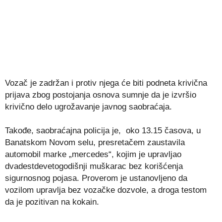
Vozač je zadržan i protiv njega će biti podneta krivična
prijava zbog postojanja osnova sumnje da je izvršio
krivično delo ugrožavanje javnog saobraćaja.
Takođe, saobraćajna policija je, oko 13.15 časova, u
Banatskom Novom selu, presretačem zaustavila
automobil marke „mercedes“, kojim je upravlјao
dvadestdevetogodišnji muškarac bez korišćenja
sigurnosnog pojasa. Proverom je ustanovlјeno da
vozilom upravlјa bez vozačke dozvole, a droga testom
da je pozitivan na kokain.