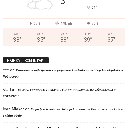
31
°
31
37%
4.9kmh
75%
SAT
SUN
MON
TUE
WED
33
°
35
°
38
°
39
°
37
°
NAJNOVIJI KOMENTARI
ccc
on
Komunalna milicija kreće u pojačanu kontrolu ugostiteljskih objekata u
Požarevcu
Vladan
on
Novi kontejneri za staklo i karton postavljeni na više lokacija u
Požarevcu
Ivan Mlakar
on
Objavljen termin suzbijanja komaraca u Požarevcu, pčelari da
zaštite pčele