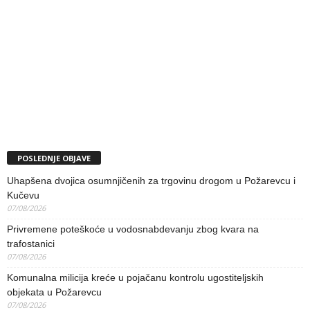
POSLEDNJE OBJAVE
Uhapšena dvojica osumnjičenih za trgovinu drogom u Požarevcu i
Kučevu
07/08/2026
Privremene poteškoće u vodosnabdevanju zbog kvara na
trafostanici
07/08/2026
Komunalna milicija kreće u pojačanu kontrolu ugostiteljskih
objekata u Požarevcu
07/08/2026