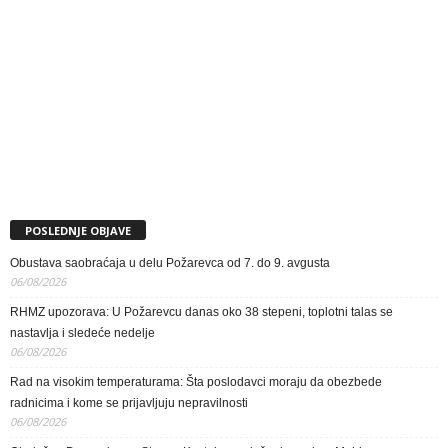
POSLEDNJE OBJAVE
Obustava saobraćaja u delu Požarevca od 7. do 9. avgusta
06/08/2026
RHMZ upozorava: U Požarevcu danas oko 38 stepeni, toplotni talas se
nastavlja i sledeće nedelje
06/08/2026
Rad na visokim temperaturama: Šta poslodavci moraju da obezbede
radnicima i kome se prijavljuju nepravilnosti
06/08/2026