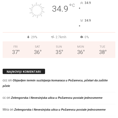
34.9
°
C
34.9
°
34.9
°
29%
2.7kmh
0%
FRI
SAT
SUN
MON
TUE
37
°
36
°
35
°
36
°
38
°
NAJNOVIJI KOMENTARI
ccc
on
Objavljen termin suzbijanja komaraca u Požarevcu, pčelari da zaštite
pčele
cc
on
Zelengorska i Nevesinjska ulica u Požarevcu postale jednosmerne
Mira
on
Zelengorska i Nevesinjska ulica u Požarevcu postale jednosmerne