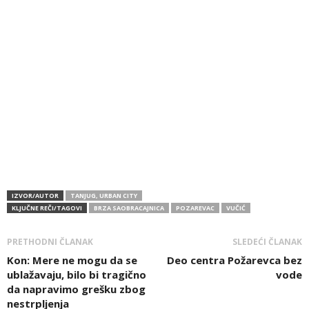
IZVOR/AUTOR
TANJUG, URBAN CITY
KLJUČNE REČI/TAGOVI
BRZA SAOBRACAJNICA
POZAREVAC
VUČIĆ
PRETHODNI ČLANAK
SLEDEĆI ČLANAK
Kon: Mere ne mogu da se
Deo centra Požarevca bez
ublažavaju, bilo bi tragično
vode
da napravimo grešku zbog
nestrpljenja