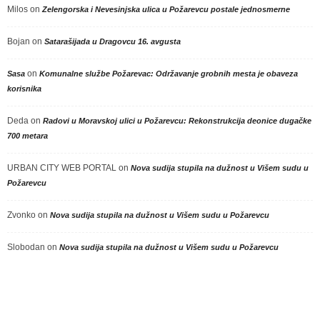
Milos
on
Zelengorska i Nevesinjska ulica u Požarevcu postale jednosmerne
Bojan
on
Satarašijada u Dragovcu 16. avgusta
on
Sasa
Komunalne službe Požarevac: Održavanje grobnih mesta je obaveza
korisnika
Deda
on
Radovi u Moravskoj ulici u Požarevcu: Rekonstrukcija deonice dugačke
700 metara
URBAN CITY WEB PORTAL
on
Nova sudija stupila na dužnost u Višem sudu u
Požarevcu
Zvonko
on
Nova sudija stupila na dužnost u Višem sudu u Požarevcu
Slobodan
on
Nova sudija stupila na dužnost u Višem sudu u Požarevcu