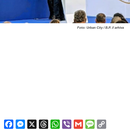
Foto: Urban City / B.P. // arhiva
Facebook
Messenger
X
Threads
WhatsApp
Viber
Gmail
Messag
Copy