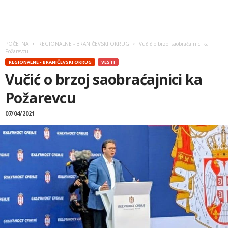
POČETNA
REGIONALNE - BRANIČEVSKI OKRUG
Vučić o brzoj saobraćajnici ka
Požarevcu
REGIONALNE - BRANIČEVSKI OKRUG
VESTI
Vučić o brzoj saobraćajnici ka
Požarevcu
07/04/2021