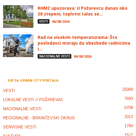
RHMZ upozorava: U Požarevcu danas oko
38 stepeni, toplotni talas se...
VESTI
06/08/2026
Rad na visokim temperaturama: Šta
poslodavci moraju da obezbede radnicima
i...
NACIONALNE VESTI
06/08/2026
SVE SA URBAN CITY PORTALA
25069
VESTI
7693
LOKALNE VESTI // POŽAREVAC
6708
NACIONALNE VESTI
3313
REGIONALNE - BRANIČEVSKI OKRUG
1784
SERVISNE VESTI
1517