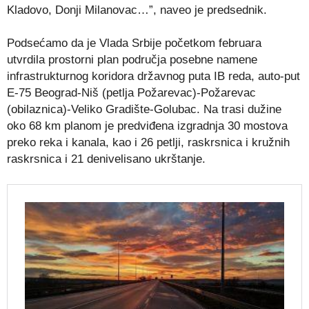
Kladovo, Donji Milanovac…”, naveo je predsednik.
Podsećamo da je Vlada Srbije početkom februara
utvrdila prostorni plan područja posebne namene
infrastrukturnog koridora državnog puta IB reda, auto-put
E-75 Beograd-Niš (petlja Požarevac)-Požarevac
(obilaznica)-Veliko Gradište-Golubac. Na trasi dužine
oko 68 km planom je predviđena izgradnja 30 mostova
preko reka i kanala, kao i 26 petlji, raskrsnica i kružnih
raskrsnica i 21 denivelisano ukrštanje.