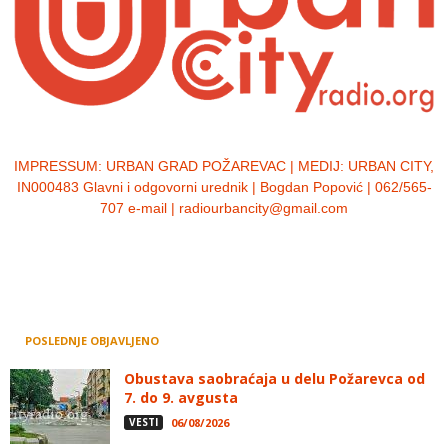
IMPRESSUM:
URBAN GRAD POŽAREVAC | MEDIJ: URBAN CITY,
IN000483 Glavni i odgovorni urednik | Bogdan Popović | 062/565-
707 e-mail | radiourbancity@gmail.com
POSLEDNJE OBJAVLJENO
Obustava saobraćaja u delu Požarevca od
7. do 9. avgusta
VESTI
06/08/2026