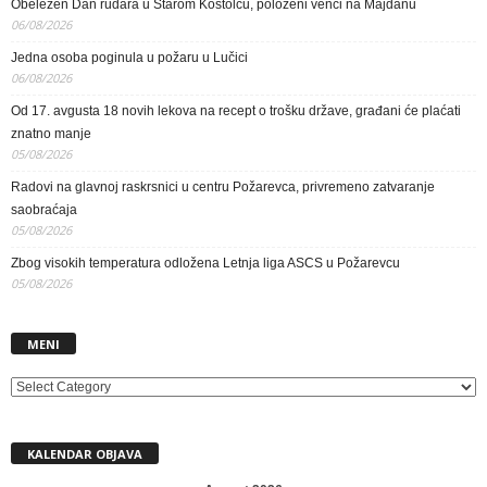
Obeležen Dan rudara u Starom Kostolcu, položeni venci na Majdanu
06/08/2026
Jedna osoba poginula u požaru u Lučici
06/08/2026
Od 17. avgusta 18 novih lekova na recept o trošku države, građani će plaćati
znatno manje
05/08/2026
Radovi na glavnoj raskrsnici u centru Požarevca, privremeno zatvaranje
saobraćaja
05/08/2026
Zbog visokih temperatura odložena Letnja liga ASCS u Požarevcu
05/08/2026
MENI
MENI
KALENDAR OBJAVA