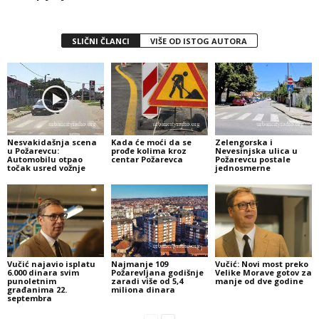
SLIČNI ČLANCI
VIŠE OD ISTOG AUTORA
Nesvakidašnja scena
Kada će moći da se
Zelengorska i
u Požarevcu:
prođe kolima kroz
Nevesinjska ulica u
Automobilu otpao
centar Požarevca
Požarevcu postale
točak usred vožnje
jednosmerne
Vučić najavio isplatu
Najmanje 109
Vučić: Novi most preko
6.000 dinara svim
Požarevljana godišnje
Velike Morave gotov za
punoletnim
zaradi više od 5,4
manje od dve godine
građanima 22.
miliona dinara
septembra