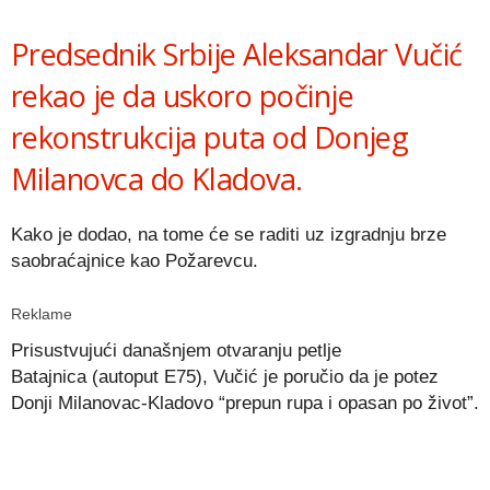
Link
Predsednik Srbije Aleksandar Vučić
rekao je da uskoro počinje
rekonstrukcija puta od Donjeg
Milanovca do Kladova.
Kako je dodao, na tome će se raditi uz izgradnju brze
saobraćajnice kao Požarevcu.
Reklame
Prisustvujući današnjem otvaranju petlje
Batajnica (autoput E75), Vučić je poručio da je potez
Donji Milanovac-Kladovo “prepun rupa i opasan po život”.