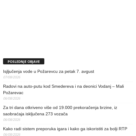
POSLEDNJE OBJAVE
Isjljučenja vode u Požarevcu za petak 7. avgust
07/08/2026
Radovi na auto-putu kod Smedereva i na deonici Vodanj – Mali
Požarevac
06/08/2026
Za tri dana otkriveno više od 19.000 prekoračenja brzine, iz
saobraćaja isključena 273 vozača
06/08/2026
Kako radi sistem preporuka igara i kako ga iskoristiti za bolji RTP
06/08/2026