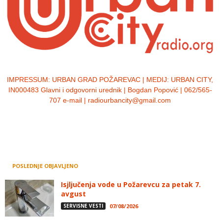
IMPRESSUM:
URBAN GRAD POŽAREVAC | MEDIJ: URBAN CITY,
IN000483 Glavni i odgovorni urednik | Bogdan Popović | 062/565-
707 e-mail | radiourbancity@gmail.com
POSLEDNJE OBJAVLJENO
Isjljučenja vode u Požarevcu za petak 7.
avgust
SERVISNE VESTI
07/08/2026