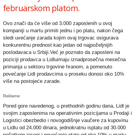
februarskom platom.
Ovo znači da će više od 3.000 zaposlenih u ovoj
kompaniji u martu primiti jednu i po platu, nakon čega
sledi uvećanje zarada kojim ovaj trgovac osigurava
konkurentnu prednost kao jedan od najpoželjnijih
poslodavaca u Srbiji.Već je poznato da zaposleni na
poziciji prodavca u Lidluimaju iznadprosečna mesečna
primanja u sektoru trgovine hranom, a pomenuto
povećanje Lidl prodavcima u proseku donosi oko 10%
više na postojeće zarade.
Reklame
Pored gore navedenog, u prethodnih godinu dana, Lidl je
svojim zaposlenima na operativnim pozicijama u Prodaji i
Logistici obezbedio i novogodišnje vaučere za kupovinu
u Lidlu od 24.000 dinara, jednokratnu isplatu od 30.000
početkom jeseni i povećanje plate od oko 10% u martu