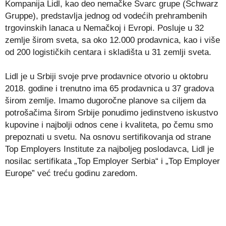
Kompanija Lidl, kao deo nemačke Švarc grupe (Schwarz
Gruppe), predstavlja jednog od vodećih prehrambenih
trgovinskih lanaca u Nemačkoj i Evropi. Posluje u 32
zemlje širom sveta, sa oko 12.000 prodavnica, kao i više
od 200 logističkih centara i skladišta u 31 zemlji sveta.
Lidl je u Srbiji svoje prve prodavnice otvorio u oktobru
2018. godine i trenutno ima 65 prodavnica u 37 gradova
širom zemlje. Imamo dugoročne planove sa ciljem da
potrošačima širom Srbije ponudimo jedinstveno iskustvo
kupovine i najbolji odnos cene i kvaliteta, po čemu smo
prepoznati u svetu. Na osnovu sertifikovanja od strane
Top Employers Institute za najboljeg poslodavca, Lidl je
nosilac sertifikata „Top Employer Serbia“ i „Top Employer
Europe” već treću godinu zaredom.