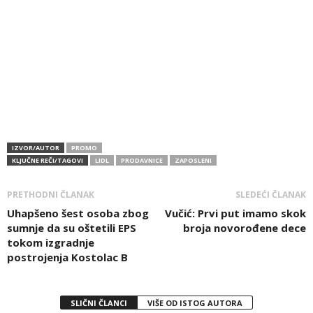
IZVOR/AUTOR
PROMO
KLJUČNE REČI/TAGOVI
LIDL
PRODAVNICE
ZAPOSLENI
PRETHODNI ČLANAK
SLEDEĆI ČLANAK
Uhapšeno šest osoba zbog
Vučić: Prvi put imamo skok
sumnje da su oštetili EPS
broja novorođene dece
tokom izgradnje
postrojenja Kostolac B
SLIČNI ČLANCI
VIŠE OD ISTOG AUTORA