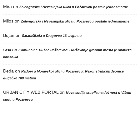
Mira
on
Zelengorska i Nevesinjska ulica u Požarevcu postale jednosmerne
Milos
on
Zelengorska i Nevesinjska ulica u Požarevcu postale jednosmerne
Bojan
on
Satarašijada u Dragovcu 16. avgusta
on
Sasa
Komunalne službe Požarevac: Održavanje grobnih mesta je obaveza
korisnika
Deda
on
Radovi u Moravskoj ulici u Požarevcu: Rekonstrukcija deonice
dugačke 700 metara
URBAN CITY WEB PORTAL
on
Nova sudija stupila na dužnost u Višem
sudu u Požarevcu