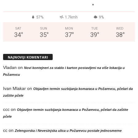
°
57%
1.7kmh
9%
SAT
SUN
MON
TUE
WED
34
°
35
°
37
°
39
°
38
°
NAJNOVIJI KOMENTARI
Vladan
on
Novi kontejneri za staklo i karton postavljeni na više lokacija u
Požarevcu
Ivan Mlakar
on
Objavljen termin suzbijanja komaraca u Požarevcu, pčelari da
zaštite pčele
ccc
on
Objavljen termin suzbijanja komaraca u Požarevcu, pčelari da zaštite
pčele
cc
on
Zelengorska i Nevesinjska ulica u Požarevcu postale jednosmerne