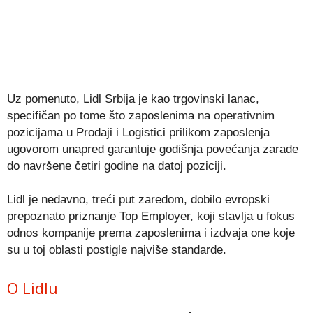
Uz pomenuto, Lidl Srbija je kao trgovinski lanac,
specifičan po tome što zaposlenima na operativnim
pozicijama u Prodaji i Logistici prilikom zaposlenja
ugovorom unapred garantuje godišnja povećanja zarade
do navršene četiri godine na datoj poziciji.
Lidl je nedavno, treći put zaredom, dobilo evropski
prepoznato priznanje Top Employer, koji stavlja u fokus
odnos kompanije prema zaposlenima i izdvaja one koje
su u toj oblasti postigle najviše standarde.
O Lidlu