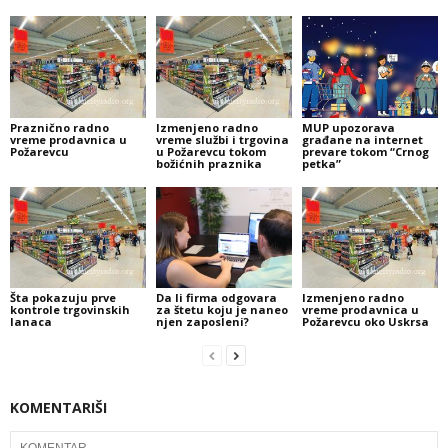
Praznično radno
Izmenjeno radno
MUP upozorava
vreme prodavnica u
vreme službi i trgovina
građane na internet
Požarevcu
u Požarevcu tokom
prevare tokom “Crnog
božićnih praznika
petka”
Šta pokazuju prve
Da li firma odgovara
Izmenjeno radno
kontrole trgovinskih
za štetu koju je naneo
vreme prodavnica u
lanaca
njen zaposleni?
Požarevcu oko Uskrsa
KOMENTARIŠI