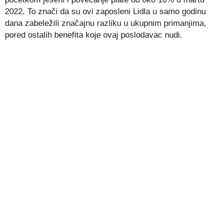
2022. To znači da su ovi zaposleni Lidla u samo godinu
dana zabeležili značajnu razliku u ukupnim primanjima,
pored ostalih benefita koje ovaj poslodavac nudi.