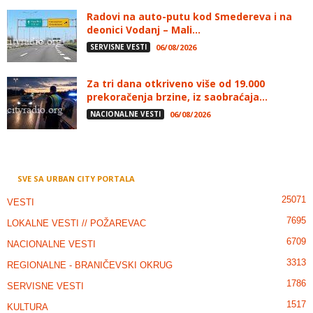
Radovi na auto-putu kod Smedereva i na
deonici Vodanj – Mali...
SERVISNE VESTI
06/08/2026
Za tri dana otkriveno više od 19.000
prekoračenja brzine, iz saobraćaja...
NACIONALNE VESTI
06/08/2026
SVE SA URBAN CITY PORTALA
25071
VESTI
7695
LOKALNE VESTI // POŽAREVAC
6709
NACIONALNE VESTI
3313
REGIONALNE - BRANIČEVSKI OKRUG
1786
SERVISNE VESTI
1517
KULTURA