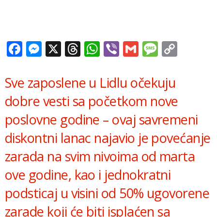
Facebook
Messenger
X
Threads
WhatsApp
Viber
Gmail
Messag
Copy
Link
Sve zaposlene u Lidlu očekuju
dobre vesti sa početkom nove
poslovne godine – ovaj savremeni
diskontni lanac najavio je povećanje
zarada na svim nivoima od marta
ove godine, kao i jednokratni
podsticaj u visini od 50% ugovorene
zarade koji će biti isplaćen sa