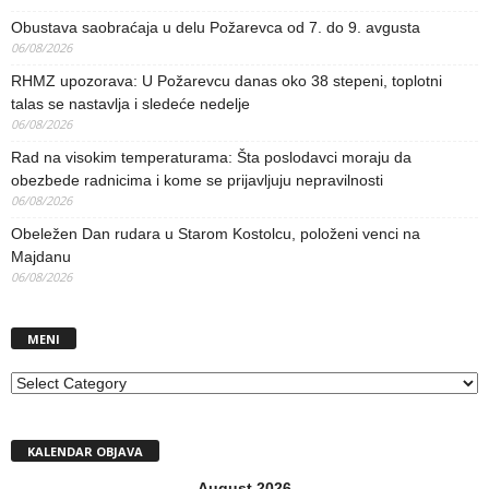
Obustava saobraćaja u delu Požarevca od 7. do 9. avgusta
06/08/2026
RHMZ upozorava: U Požarevcu danas oko 38 stepeni, toplotni
talas se nastavlja i sledeće nedelje
06/08/2026
Rad na visokim temperaturama: Šta poslodavci moraju da
obezbede radnicima i kome se prijavljuju nepravilnosti
06/08/2026
Obeležen Dan rudara u Starom Kostolcu, položeni venci na
Majdanu
06/08/2026
MENI
MENI
KALENDAR OBJAVA
August 2026