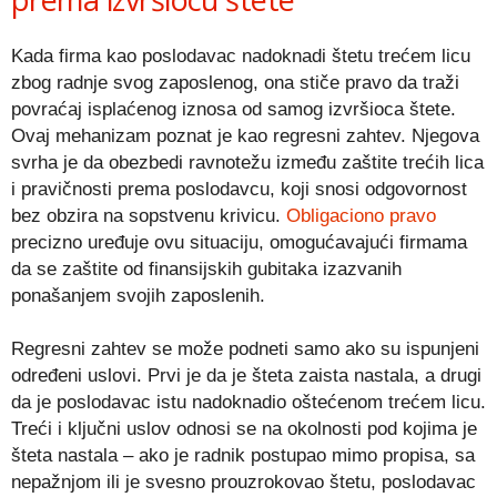
Kada firma kao poslodavac nadoknadi štetu trećem licu
zbog radnje svog zaposlenog, ona stiče pravo da traži
povraćaj isplaćenog iznosa od samog izvršioca štete.
Ovaj mehanizam poznat je kao regresni zahtev. Njegova
svrha je da obezbedi ravnotežu između zaštite trećih lica
i pravičnosti prema poslodavcu, koji snosi odgovornost
bez obzira na sopstvenu krivicu.
Obligaciono pravo
precizno uređuje ovu situaciju, omogućavajući firmama
da se zaštite od finansijskih gubitaka izazvanih
ponašanjem svojih zaposlenih.
Regresni zahtev se može podneti samo ako su ispunjeni
određeni uslovi. Prvi je da je šteta zaista nastala, a drugi
da je poslodavac istu nadoknadio oštećenom trećem licu.
Treći i ključni uslov odnosi se na okolnosti pod kojima je
šteta nastala – ako je radnik postupao mimo propisa, sa
nepažnjom ili je svesno prouzrokovao štetu, poslodavac