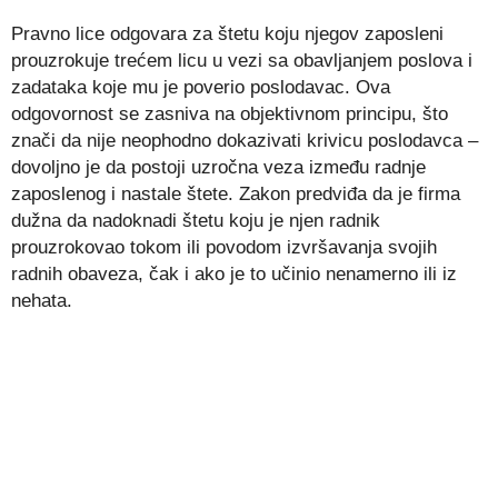
Pravno lice odgovara za štetu koju njegov zaposleni
prouzrokuje trećem licu u vezi sa obavljanjem poslova i
zadataka koje mu je poverio poslodavac. Ova
odgovornost se zasniva na objektivnom principu, što
znači da nije neophodno dokazivati krivicu poslodavca –
dovoljno je da postoji uzročna veza između radnje
zaposlenog i nastale štete. Zakon predviđa da je firma
dužna da nadoknadi štetu koju je njen radnik
prouzrokovao tokom ili povodom izvršavanja svojih
radnih obaveza, čak i ako je to učinio nenamerno ili iz
nehata.