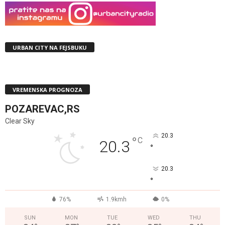
URBAN CITY NA FEJSBUKU
VREMENSKA PROGNOZA
POZAREVAC,RS
Clear Sky
20.3
°
C
20.3
°
20.3
°
76%
1.9kmh
0%
SUN
MON
TUE
WED
THU