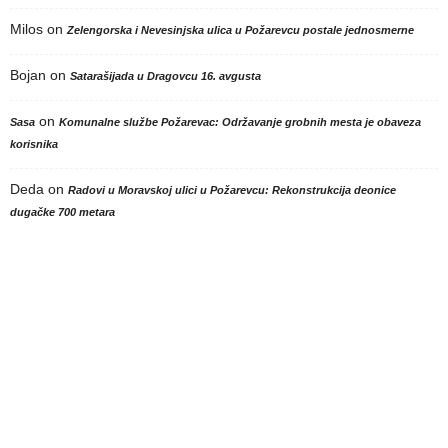
Milos
on
Zelengorska i Nevesinjska ulica u Požarevcu postale jednosmerne
Bojan
on
Satarašijada u Dragovcu 16. avgusta
on
Sasa
Komunalne službe Požarevac: Održavanje grobnih mesta je obaveza
korisnika
Deda
on
Radovi u Moravskoj ulici u Požarevcu: Rekonstrukcija deonice
dugačke 700 metara