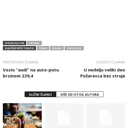
IZVOR/AUTOR
PROMO
KLJUČNE REČI/TAGOVI
FIRMA
REDNIK
ZAPOSLENI
PRETHODNI ČLANAK
SLEDEĆI ČLANAK
Vozio “audi” na auto-putu
U nedelju veliki deo
brzinom 239,4
Požarevca bez struje
SLIČNI ČLANCI
VIŠE OD ISTOG AUTORA