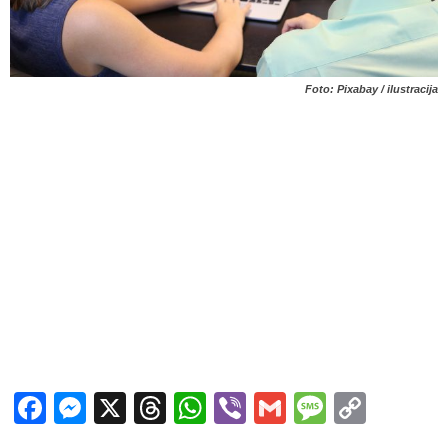
Foto: Pixabay / ilustracija
Facebook
Messenger
X
Threads
WhatsApp
Viber
Gmail
Messag
Copy
Link