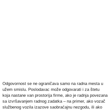
Odgovornost se ne ograničava samo na radna mesta u
užem smislu. Poslodavac može odgovarati i za štetu
koja nastane van prostorija firme, ako je radnja povezana
sa izvršavanjem radnog zadatka – na primer, ako vozač
službenog vozila izazove saobraćajnu nezgodu, ili ako