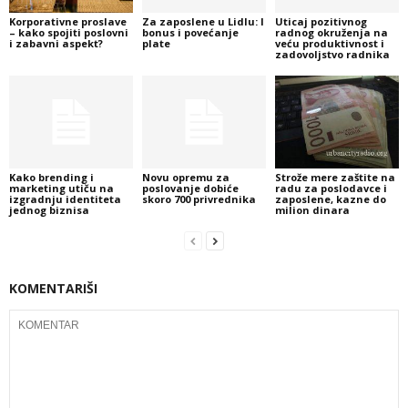
Korporativne proslave
Za zaposlene u Lidlu: I
Uticaj pozitivnog
– kako spojiti poslovni
bonus i povećanje
radnog okruženja na
i zabavni aspekt?
plate
veću produktivnost i
zadovoljstvo radnika
Kako brending i
Novu opremu za
Strože mere zaštite na
marketing utiču na
poslovanje dobiće
radu za poslodavce i
izgradnju identiteta
skoro 700 privrednika
zaposlene, kazne do
jednog biznisa
milion dinara
KOMENTARIŠI