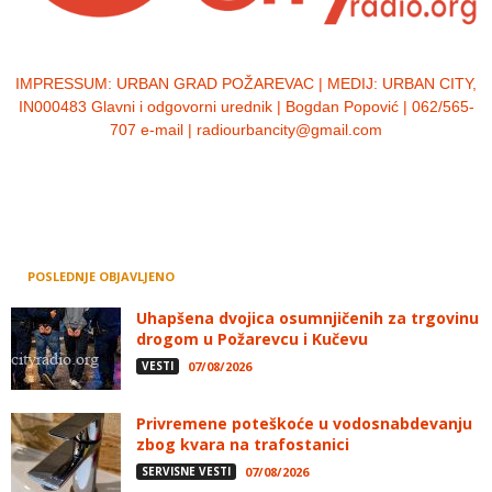
IMPRESSUM:
URBAN GRAD POŽAREVAC | MEDIJ: URBAN CITY,
IN000483 Glavni i odgovorni urednik | Bogdan Popović | 062/565-
707 e-mail | radiourbancity@gmail.com
POSLEDNJE OBJAVLJENO
Uhapšena dvojica osumnjičenih za trgovinu
drogom u Požarevcu i Kučevu
VESTI
07/08/2026
Privremene poteškoće u vodosnabdevanju
zbog kvara na trafostanici
SERVISNE VESTI
07/08/2026