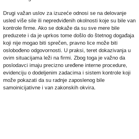
Drugi važan uslov za izuzeće odnosi se na delovanje
usled više sile ili nepredviđenih okolnosti koje su bile van
kontrole firme. Ako se dokaže da su sve mere bile
preduzete i da je uprkos tome došlo do štetnog događaja
koji nije mogao biti sprečen, pravno lice može biti
oslobođeno odgovornosti. U praksi, teret dokazivanja u
ovim situacijama leži na firmi. Zbog toga je važno da
poslodavci imaju precizno uređene interne procedure,
evidenciju o dodeljenim zadacima i sistem kontrole koji
može pokazati da su radnje zaposlenog bile
samoinicijativne i van zakonskih okvira.