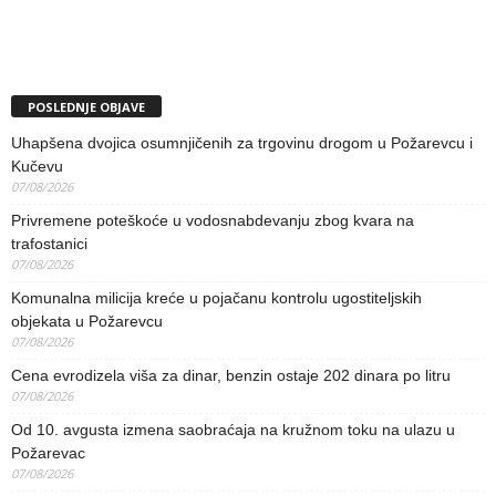
POSLEDNJE OBJAVE
Uhapšena dvojica osumnjičenih za trgovinu drogom u Požarevcu i
Kučevu
07/08/2026
Privremene poteškoće u vodosnabdevanju zbog kvara na
trafostanici
07/08/2026
Komunalna milicija kreće u pojačanu kontrolu ugostiteljskih
objekata u Požarevcu
07/08/2026
Cena evrodizela viša za dinar, benzin ostaje 202 dinara po litru
07/08/2026
Od 10. avgusta izmena saobraćaja na kružnom toku na ulazu u
Požarevac
07/08/2026