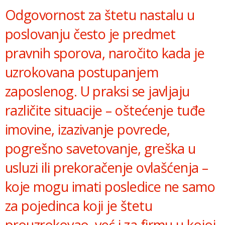
Odgovornost za štetu nastalu u
poslovanju često je predmet
pravnih sporova, naročito kada je
uzrokovana postupanjem
zaposlenog. U praksi se javljaju
različite situacije – oštećenje tuđe
imovine, izazivanje povrede,
pogrešno savetovanje, greška u
usluzi ili prekoračenje ovlašćenja –
koje mogu imati posledice ne samo
za pojedinca koji je štetu
prouzrokovao, već i za firmu u kojoj