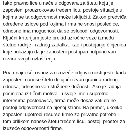
Iako pravno lice u načelu odgovara za štetu koju je
zaposleni prouzrokovao trećem licu, postoje situacije u
kojima se ta odgovornost može isključiti. Zakon predviđa
određene uslove pod kojima firma ne snosi posledice,
odnosno ima mogućnost da se oslobodi odgovornosti.
Ključni kriterijum jeste prekid uzročne veze između
štetne radnje i radnog zadatka, kao i postojanje činjenica
koje pokazuju da je zaposleni postupao potpuno van
okvira svojih ovlašćenja.
Prvi i najčešći osnov za izuzeće odgovornosti jeste kada
zaposleni nanese štetu delujući izvan granica radnog
odnosa, odnosno van službene dužnosti. Ako je radnja
počinjena iz ličnih motiva, u svoje ime i suprotno
interesima poslodavca, firma može dokazivati da ne
postoji odgovornost na njenoj strani. Na primer, ukoliko
zaposleni upotrebi resurse firme za privatne potrebe i
tom prilikom nanese štetu trećem licu, postoji prostor za
izuzeće odgovornosti firme.