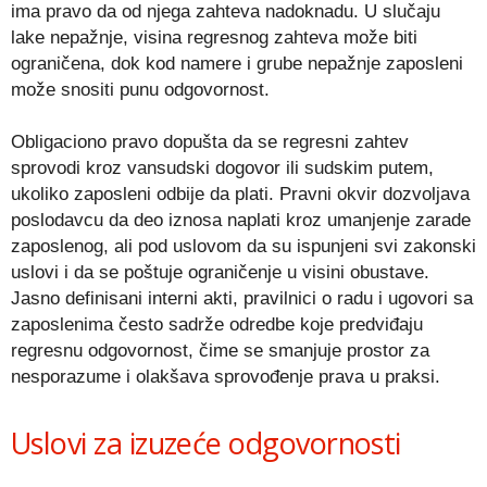
ima pravo da od njega zahteva nadoknadu. U slučaju
lake nepažnje, visina regresnog zahteva može biti
ograničena, dok kod namere i grube nepažnje zaposleni
može snositi punu odgovornost.
Obligaciono pravo dopušta da se regresni zahtev
sprovodi kroz vansudski dogovor ili sudskim putem,
ukoliko zaposleni odbije da plati. Pravni okvir dozvoljava
poslodavcu da deo iznosa naplati kroz umanjenje zarade
zaposlenog, ali pod uslovom da su ispunjeni svi zakonski
uslovi i da se poštuje ograničenje u visini obustave.
Jasno definisani interni akti, pravilnici o radu i ugovori sa
zaposlenima često sadrže odredbe koje predviđaju
regresnu odgovornost, čime se smanjuje prostor za
nesporazume i olakšava sprovođenje prava u praksi.
Uslovi za izuzeće odgovornosti