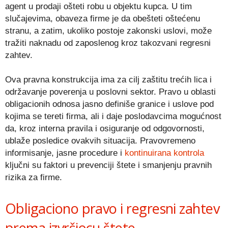
agent u prodaji ošteti robu u objektu kupca. U tim
slučajevima, obaveza firme je da obešteti oštećenu
stranu, a zatim, ukoliko postoje zakonski uslovi, može
tražiti naknadu od zaposlenog kroz takozvani regresni
zahtev.
Ova pravna konstrukcija ima za cilj zaštitu trećih lica i
održavanje poverenja u poslovni sektor. Pravo u oblasti
obligacionih odnosa jasno definiše granice i uslove pod
kojima se tereti firma, ali i daje poslodavcima mogućnost
da, kroz interna pravila i osiguranje od odgovornosti,
ublaže posledice ovakvih situacija. Pravovremeno
informisanje, jasne procedure i
kontinuirana kontrola
ključni su faktori u prevenciji štete i smanjenju pravnih
rizika za firme.
Obligaciono pravo i regresni zahtev
prema izvršiocu štete