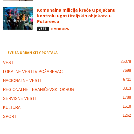
Komunalna milicija kreće u pojačanu
kontrolu ugostiteljskih objekata u
Požarevcu
VESTI
07/08/2026
SVE SA URBAN CITY PORTALA
25078
VESTI
7698
LOKALNE VESTI // POŽAREVAC
6711
NACIONALNE VESTI
3313
REGIONALNE - BRANIČEVSKI OKRUG
1788
SERVISNE VESTI
1518
KULTURA
1262
SPORT