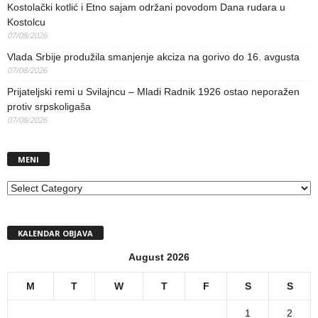
Kostolački kotlić i Etno sajam održani povodom Dana rudara u
Kostolcu
07/08/2026
Vlada Srbije produžila smanjenje akciza na gorivo do 16. avgusta
07/08/2026
Prijateljski remi u Svilajncu – Mladi Radnik 1926 ostao neporažen
protiv srpskoligaša
07/08/2026
MENI
MENI
KALENDAR OBJAVA
August 2026
M
T
W
T
F
S
S
1
2