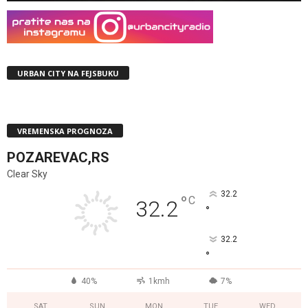
URBAN CITY NA FEJSBUKU
VREMENSKA PROGNOZA
POZAREVAC,RS
Clear Sky
32.2
°
C
32.2
°
32.2
°
40%
1kmh
7%
SAT
SUN
MON
TUE
WED