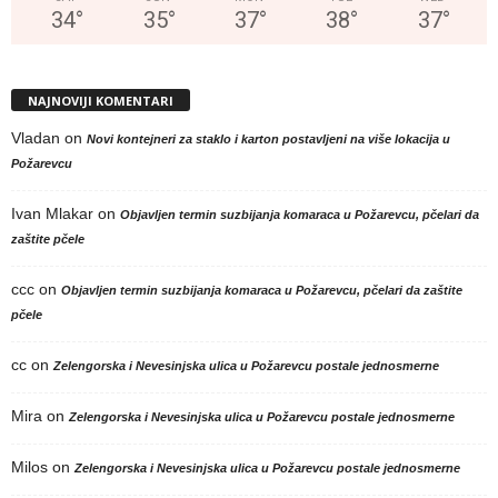
34
°
35
°
37
°
38
°
37
°
NAJNOVIJI KOMENTARI
Vladan
on
Novi kontejneri za staklo i karton postavljeni na više lokacija u
Požarevcu
Ivan Mlakar
on
Objavljen termin suzbijanja komaraca u Požarevcu, pčelari da
zaštite pčele
ccc
on
Objavljen termin suzbijanja komaraca u Požarevcu, pčelari da zaštite
pčele
cc
on
Zelengorska i Nevesinjska ulica u Požarevcu postale jednosmerne
Mira
on
Zelengorska i Nevesinjska ulica u Požarevcu postale jednosmerne
Milos
on
Zelengorska i Nevesinjska ulica u Požarevcu postale jednosmerne