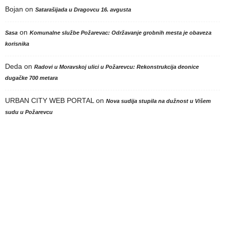
Bojan
on
Satarašijada u Dragovcu 16. avgusta
on
Sasa
Komunalne službe Požarevac: Održavanje grobnih mesta je obaveza
korisnika
Deda
on
Radovi u Moravskoj ulici u Požarevcu: Rekonstrukcija deonice
dugačke 700 metara
URBAN CITY WEB PORTAL
on
Nova sudija stupila na dužnost u Višem
sudu u Požarevcu