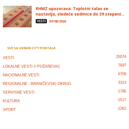
RHMZ upozorava: Toplotni talas se
nastavlja, sledeće sedmice do 39 stepeni...
VESTI
07/08/2026
SVE SA URBAN CITY PORTALA
25074
VESTI
7697
LOKALNE VESTI // POŽAREVAC
6709
NACIONALNE VESTI
3313
REGIONALNE - BRANIČEVSKI OKRUG
1786
SERVISNE VESTI
1517
KULTURA
1262
SPORT