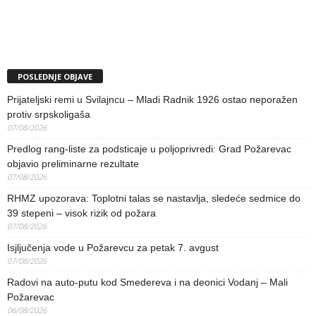
POSLEDNJE OBJAVE
Prijateljski remi u Svilajncu – Mladi Radnik 1926 ostao neporažen
protiv srpskoligaša
07/08/2026
Predlog rang-liste za podsticaje u poljoprivredi: Grad Požarevac
objavio preliminarne rezultate
07/08/2026
RHMZ upozorava: Toplotni talas se nastavlja, sledeće sedmice do
39 stepeni – visok rizik od požara
07/08/2026
Isjljučenja vode u Požarevcu za petak 7. avgust
07/08/2026
Radovi na auto-putu kod Smedereva i na deonici Vodanj – Mali
Požarevac
06/08/2026