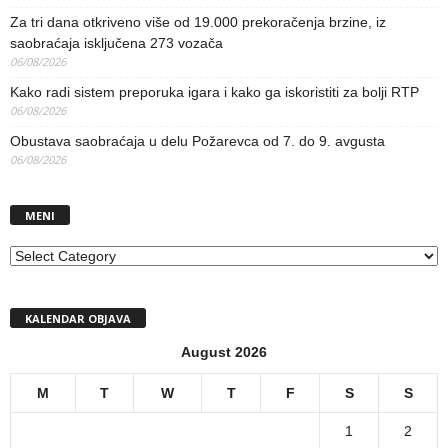
Za tri dana otkriveno više od 19.000 prekoračenja brzine, iz
saobraćaja isključena 273 vozača
06/08/2026
Kako radi sistem preporuka igara i kako ga iskoristiti za bolji RTP
06/08/2026
Obustava saobraćaja u delu Požarevca od 7. do 9. avgusta
06/08/2026
MENI
MENI
KALENDAR OBJAVA
August 2026
M
T
W
T
F
S
S
1
2