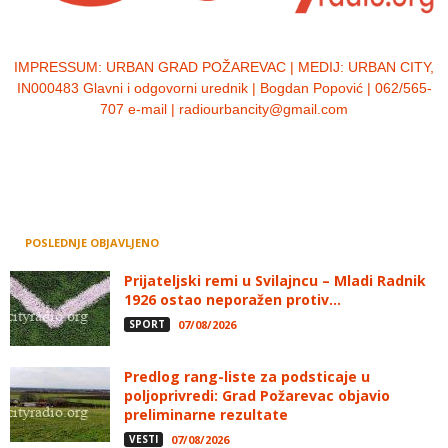
IMPRESSUM:
URBAN GRAD POŽAREVAC | MEDIJ: URBAN CITY,
IN000483 Glavni i odgovorni urednik | Bogdan Popović | 062/565-
707 e-mail | radiourbancity@gmail.com
POSLEDNJE OBJAVLJENO
Prijateljski remi u Svilajncu – Mladi Radnik
1926 ostao neporažen protiv...
SPORT
07/08/2026
Predlog rang-liste za podsticaje u
poljoprivredi: Grad Požarevac objavio
preliminarne rezultate
VESTI
07/08/2026