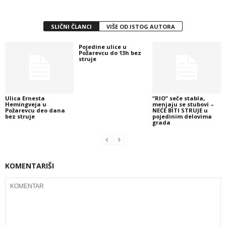
SLIČNI ČLANCI
VIŠE OD ISTOG AUTORA
Pojedine ulice u
Požarevcu do 13h bez
struje
Ulica Ernesta
“RIO” seče stabla,
Hemingveja u
menjaju se stubovi –
Požarevcu deo dana
NEĆE BITI STRUJE u
bez struje
pojedinim delovima
grada
KOMENTARIŠI