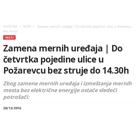
POČETNA
VESTI
Zamena mernih uređaja | Do četvrtka pojedine ulice u Požarevcu
bez struje...
VESTI
Zamena mernih uređaja | Do
četvrtka pojedine ulice u
Požarevcu bez struje do 14.30h
Zbog zamene mernih uređaja i izmeštanja mernih
mesta bez električne energije ostaće sledeći
potrošači:
26/12/2016