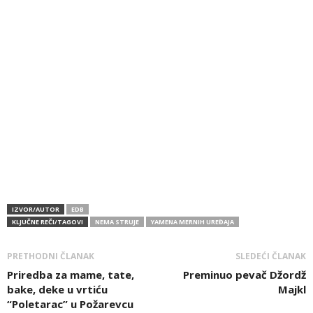
IZVOR/AUTOR
EDB
KLJUČNE REČI/TAGOVI
NEMA STRUJE
YAMENA MERNIH UREĐAJA
PRETHODNI ČLANAK
SLEDEĆI ČLANAK
Priredba za mame, tate,
Preminuo pevač Džordž
bake, deke u vrtiću
Majkl
“Poletarac” u Požarevcu