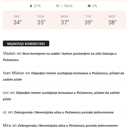
57%
1.7kmh
9%
SAT
SUN
MON
TUE
WED
34
°
35
°
37
°
39
°
38
°
NAJNOVIJI KOMENTARI
Vladan
on
Novi kontejneri za staklo i karton postavljeni na više lokacija u
Požarevcu
Ivan Mlakar
on
Objavljen termin suzbijanja komaraca u Požarevcu, pčelari da
zaštite pčele
ccc
on
Objavljen termin suzbijanja komaraca u Požarevcu, pčelari da zaštite
pčele
cc
on
Zelengorska i Nevesinjska ulica u Požarevcu postale jednosmerne
Mira
on
Zelengorska i Nevesinjska ulica u Požarevcu postale jednosmerne