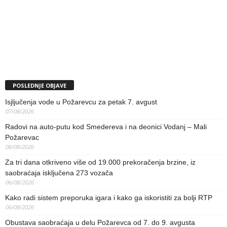
POSLEDNJE OBJAVE
Isjljučenja vode u Požarevcu za petak 7. avgust
07/08/2026
Radovi na auto-putu kod Smedereva i na deonici Vodanj – Mali
Požarevac
06/08/2026
Za tri dana otkriveno više od 19.000 prekoračenja brzine, iz
saobraćaja isključena 273 vozača
06/08/2026
Kako radi sistem preporuka igara i kako ga iskoristiti za bolji RTP
06/08/2026
Obustava saobraćaja u delu Požarevca od 7. do 9. avgusta