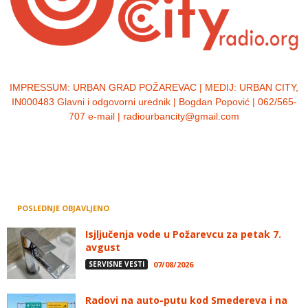
IMPRESSUM:
URBAN GRAD POŽAREVAC | MEDIJ: URBAN CITY,
IN000483 Glavni i odgovorni urednik | Bogdan Popović | 062/565-
707 e-mail | radiourbancity@gmail.com
POSLEDNJE OBJAVLJENO
Isjljučenja vode u Požarevcu za petak 7.
avgust
SERVISNE VESTI
07/08/2026
Radovi na auto-putu kod Smedereva i na