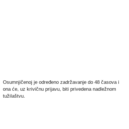
Osumnjičenoj je određeno zadržavanje do 48 časova i
ona će, uz krivičnu prijavu, biti privedena nadležnom
tužilaštvu.