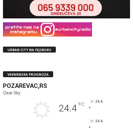
URBAN CITY NA FEJSBUKU
VREMENSKA PROGNOZA
POZAREVAC,RS
Clear Sky
24.4
°
C
24.4
°
24.4
°