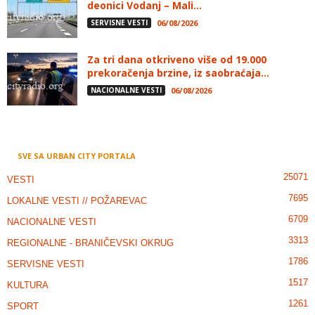
deonici Vodanj – Mali...
SERVISNE VESTI
06/08/2026
Za tri dana otkriveno više od 19.000
prekoračenja brzine, iz saobraćaja...
NACIONALNE VESTI
06/08/2026
SVE SA URBAN CITY PORTALA
25071
VESTI
7695
LOKALNE VESTI // POŽAREVAC
6709
NACIONALNE VESTI
3313
REGIONALNE - BRANIČEVSKI OKRUG
1786
SERVISNE VESTI
1517
KULTURA
1261
SPORT