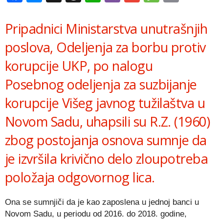
Link
Pripadnici Ministarstva unutrašnjih
poslova, Odelјenja za borbu protiv
korupcije UKP, po nalogu
Posebnog odelјenja za suzbijanje
korupcije Višeg javnog tužilaštva u
Novom Sadu, uhapsili su R.Z. (1960)
zbog postojanja osnova sumnje da
je izvršila krivično delo zloupotreba
položaja odgovornog lica.
Ona se sumnjiči da je kao zaposlena u jednoj banci u
Novom Sadu, u periodu od 2016. do 2018. godine,