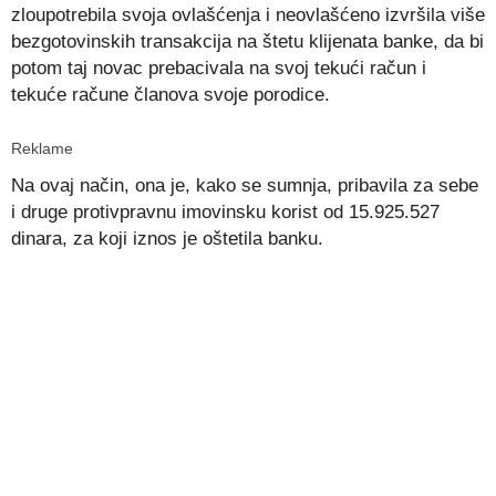
zloupotrebila svoja ovlašćenja i neovlašćeno izvršila više
bezgotovinskih transakcija na štetu klijenata banke, da bi
potom taj novac prebacivala na svoj tekući račun i
tekuće račune članova svoje porodice.
Reklame
Na ovaj način, ona je, kako se sumnja, pribavila za sebe
i druge protivpravnu imovinsku korist od 15.925.527
dinara, za koji iznos je oštetila banku.