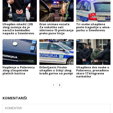
Uhapšen mladić (20)
Dron snimao vozače:
Tri osobe uhapšene
zbog sumnje da je
Za nekoliko sati
posle tragedije u akva-
naručio bombaške
otkriveno 15 preticanja
parku u Smederevu
napade u Smederevu
preko pune linije
Hapšenje u Požarevcu
Državljanin Finske
Uhapšene dve osobe u
zbog zloupotrebe
uhapšen u Srbiji zbog
Požarevcu, pronađeno
platnih kartica
krađe goriva na pumpi
skoro 17 kilograma
narkotika
KOMENTARIŠI