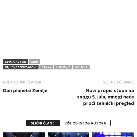
IZVOR/AUTOR
MUP
KLJUČNE REČI/TAGOVI
BANKA
HAPSENJE
POLICIJA
PRETHODNI ČLANAK
SLEDEĆI ČLANAK
Dan planete Zemlje
Novi propis stupa na
snagu 5. jula, mnogi neće
proći tehnički pregled
SLIČNI ČLANCI
VIŠE OD ISTOG AUTORA