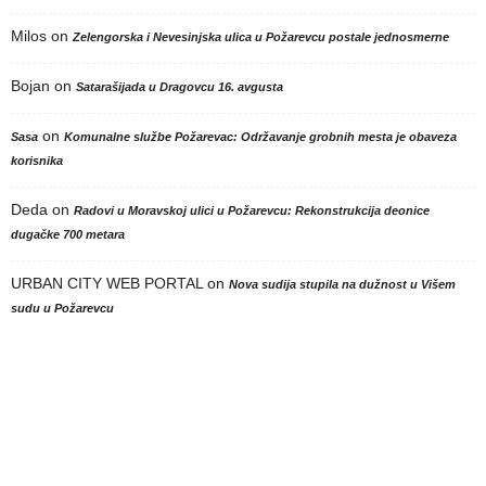
Milos
on
Zelengorska i Nevesinjska ulica u Požarevcu postale jednosmerne
Bojan
on
Satarašijada u Dragovcu 16. avgusta
on
Sasa
Komunalne službe Požarevac: Održavanje grobnih mesta je obaveza
korisnika
Deda
on
Radovi u Moravskoj ulici u Požarevcu: Rekonstrukcija deonice
dugačke 700 metara
URBAN CITY WEB PORTAL
on
Nova sudija stupila na dužnost u Višem
sudu u Požarevcu