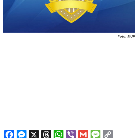
Foto: MUP
Facebook
Messenger
X
Threads
WhatsApp
Viber
Gmail
Messag
Copy