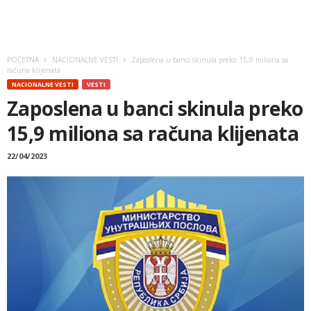
POČETNA
NACIONALNE VESTI
Zaposlena u banci skinula preko 15,9 miliona sa
računa klijenata
NACIONALNE VESTI
VESTI
Zaposlena u banci skinula preko
15,9 miliona sa računa klijenata
22/04/2023