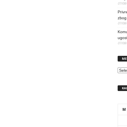
07/08
Priv
zbog 
07/08
Komun
ugost
07/08
ME
MEN
KA
M