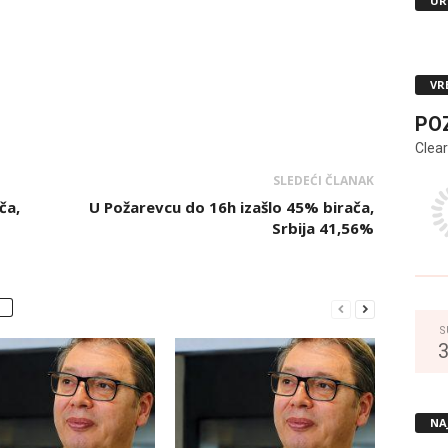
UR
VR
PO
Clear
SLEDEĆI ČLANAK
ča,
U Požarevcu do 16h izašlo 45% birača,
Srbija 41,56%
S
NA