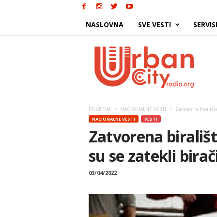
NASLOVNA
SVE VESTI
SERVIS
Urban
City
POČETNA
NACIONALNE VESTI
Zatvorena birališt
NACIONALNE VESTI
VESTI
Zatvorena birališ
su se zatekli birač
03/04/2022