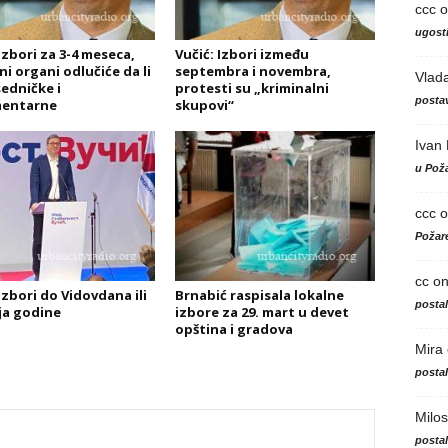
ccc
o
ugosti
Izbori za 3-4 meseca,
Vučić: Izbori između
ni organi odlučiće da li
septembra i novembra,
Vlad
sedničke i
protesti su „kriminalni
postav
mentarne
skupovi“
Ivan
u Poža
ccc
o
Požare
cc
o
Izbori do Vidovdana ili
Brnabić raspisala lokalne
posta
ja godine
izbore za 29. mart u devet
opština i gradova
Mira
posta
Milos
posta