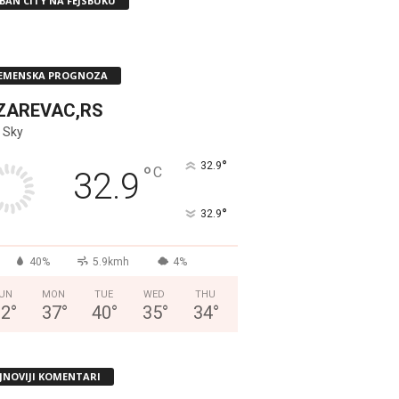
BAN CITY NA FEJSBUKU
EMENSKA PROGNOZA
ZAREVAC,RS
 Sky
°
32.9
°
C
32.9
°
32.9
40%
5.9kmh
4%
UN
MON
TUE
WED
THU
32
°
37
°
40
°
35
°
34
°
JNOVIJI KOMENTARI