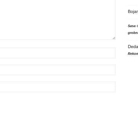
Boja
Sasa
grobni
Ded
Rekon