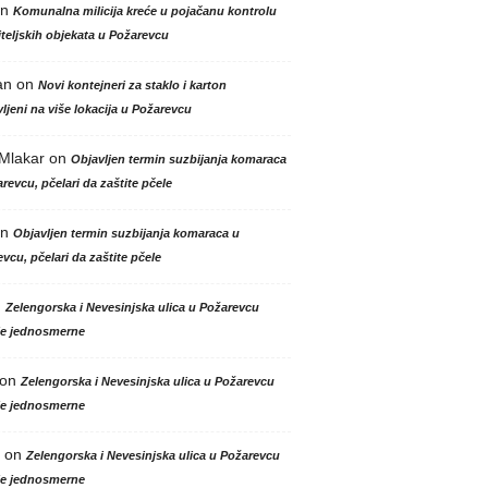
n
Komunalna milicija kreće u pojačanu kontrolu
teljskih objekata u Požarevcu
an
on
Novi kontejneri za staklo i karton
ljeni na više lokacija u Požarevcu
 Mlakar
on
Objavljen termin suzbijanja komaraca
revcu, pčelari da zaštite pčele
n
Objavljen termin suzbijanja komaraca u
vcu, pčelari da zaštite pčele
n
Zelengorska i Nevesinjska ulica u Požarevcu
le jednosmerne
on
Zelengorska i Nevesinjska ulica u Požarevcu
le jednosmerne
on
Zelengorska i Nevesinjska ulica u Požarevcu
le jednosmerne