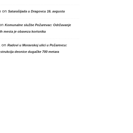
n
on
Satarašijada u Dragovcu 16. avgusta
on
Komunalne službe Požarevac: Održavanje
h mesta je obaveza korisnika
a
on
Radovi u Moravskoj ulici u Požarevcu:
strukcija deonice dugačke 700 metara