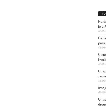
PO
Na da
je u 
08/08
Danas
pose
08/08
U sus
Kvali
08/08
Uhap
zaple
08/08
Iznaj
08/08
Uhapš
drog