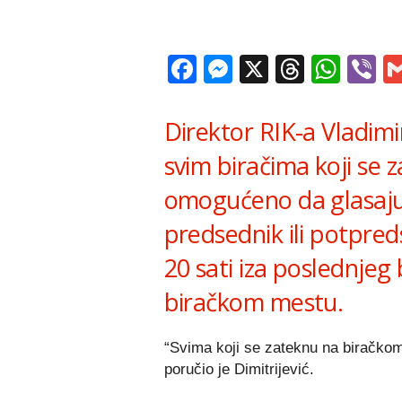
Facebook
Messenger
X
Thread
Wha
V
Direktor RIK-a Vladimir
svim biračima koji se 
omogućeno da glasaju i
predsednik ili potpred
20 sati iza poslednjeg 
biračkom mestu.
“Svima koji se zateknu na biračkom
poručio je Dimitrijević.