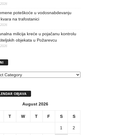
/2026
remene poteškoće u vodosnabdevanju
kvara na trafostanici
/2026
alna milicija kreće u pojačanu kontrolu
iteljskih objekata u Požarevcu
/2026
NI
I
LENDAR OBJAVA
August 2026
T
W
T
F
S
S
1
2