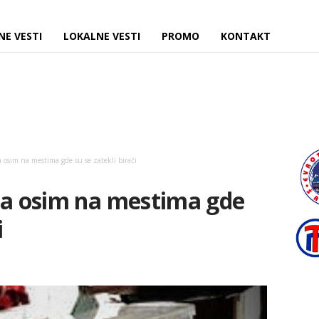
NE VESTI
LOKALNE VESTI
PROMO
KONTAKT
a osim na mestima gde su se zatekli birači
ta osim na mestima gde
i