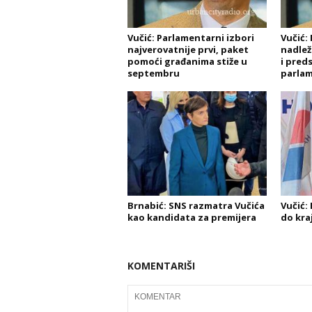
Vučić: Parlamentarni izbori
Vučić: 
najverovatnije prvi, paket
nadlež
pomoći građanima stiže u
i pred
septembru
parla
Brnabić: SNS razmatra Vučića
Vučić: 
kao kandidata za premijera
do kra
KOMENTARIŠI