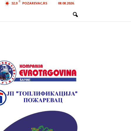
C
POZAREVAC,RS
08.08.2026.
32.9