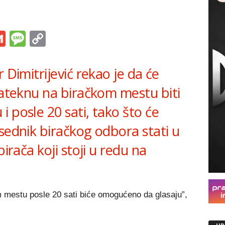
s
tsApp
iber
Gmail
Message
Copy
Link
 Dimitrijević rekao je da će
zateknu na biračkom mestu biti
 posle 20 sati, tako što će
sednik biračkog odbora stati u
birača koji stoji u redu na
 mestu posle 20 sati biće omogućeno da glasaju”,