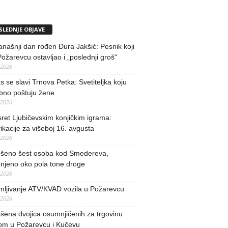
SLEDNJE OBJAVE
našnji dan rođen Đura Jakšić: Pesnik koji
Požarevcu ostavljao i „poslednji groš“
/2026
 se slavi Trnova Petka: Svetiteljka koju
bno poštuju žene
/2026
ret Ljubičevskim konjičkim igrama:
fikacije za višeboj 16. avgusta
/2026
šeno šest osoba kod Smedereva,
njeno oko pola tone droge
/2026
mljivanje ATV/KVAD vozila u Požarevcu
/2026
ena dvojica osumnjičenih za trgovinu
om u Požarevcu i Kučevu