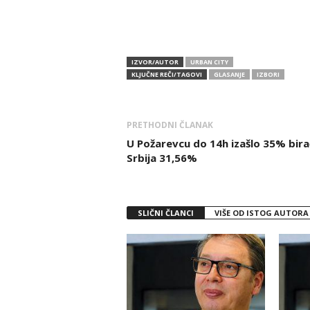
IZVOR/AUTOR
URBAN CITY
KLJUČNE REČI/TAGOVI
GLASANJE
IZBORI
PRETHODNI ČLANAK
U Požarevcu do 14h izašlo 35% bira
Srbija 31,56%
SLIČNI ČLANCI
VIŠE OD ISTOG AUTORA