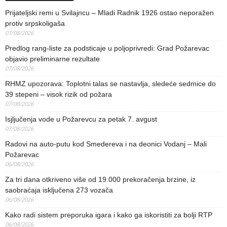
Prijateljski remi u Svilajncu – Mladi Radnik 1926 ostao neporažen
protiv srpskoligaša
07/08/2026
Predlog rang-liste za podsticaje u poljoprivredi: Grad Požarevac
objavio preliminarne rezultate
07/08/2026
RHMZ upozorava: Toplotni talas se nastavlja, sledeće sedmice do
39 stepeni – visok rizik od požara
07/08/2026
Isjljučenja vode u Požarevcu za petak 7. avgust
07/08/2026
Radovi na auto-putu kod Smedereva i na deonici Vodanj – Mali
Požarevac
06/08/2026
Za tri dana otkriveno više od 19.000 prekoračenja brzine, iz
saobraćaja isključena 273 vozača
06/08/2026
Kako radi sistem preporuka igara i kako ga iskoristiti za bolji RTP
06/08/2026