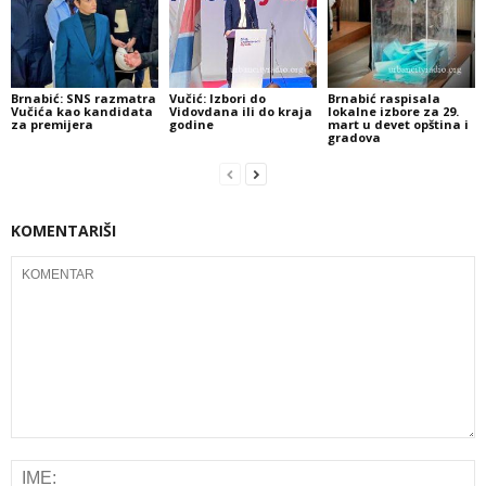
Brnabić: SNS razmatra
Vučić: Izbori do
Brnabić raspisala
Vučića kao kandidata
Vidovdana ili do kraja
lokalne izbore za 29.
za premijera
godine
mart u devet opština i
gradova
KOMENTARIŠI