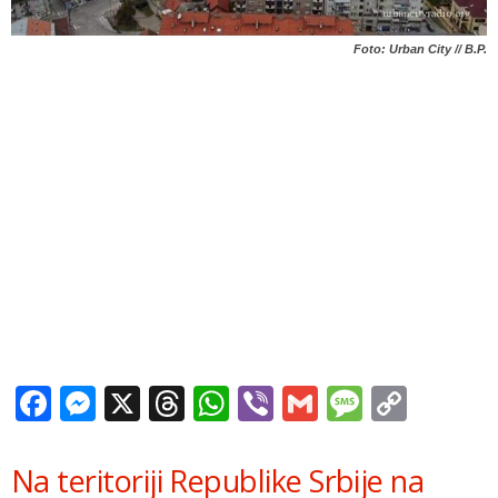
Foto: Urban City // B.P.
Facebook
Messenger
X
Threads
WhatsApp
Viber
Gmail
Messag
Copy
Link
Na teritoriji Republike Srbije na