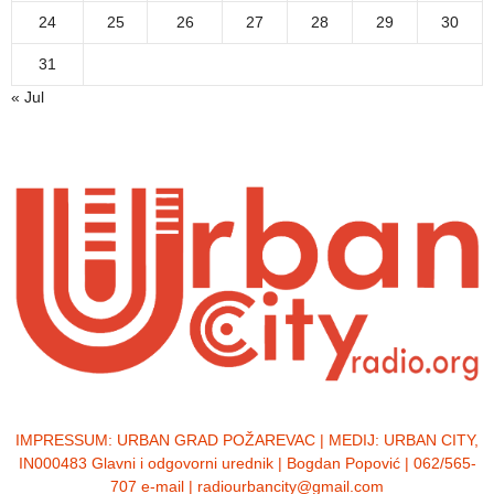
24
25
26
27
28
29
30
31
« Jul
IMPRESSUM:
URBAN GRAD POŽAREVAC | MEDIJ: URBAN CITY,
IN000483 Glavni i odgovorni urednik | Bogdan Popović | 062/565-
707 e-mail | radiourbancity@gmail.com