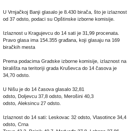
U Vrnjačkoj Banji glasalo je 8.430 birača, što je izlaznost
od 37 odsto, podaci su Opštinske izborne komisije.
Izlaznost u Kragujevcu do 14 sati je 31,99 procenata.
Pravo glasa ima 154.355 građana, koji glasaju na 169
biračkih mesta
Prema podacima Gradske izborne komisije, izlaznost na
birališta na teritoriji grada Kruševca do 14 časova je
34,70 odsto.
U Nišu je do 14 časova glasalo 32,81
odsto, Doljevcu 37,8 odsto, Merošini 40,3
odsto, Aleksincu 27 odsto.
Izlaznost do 14 sati: Leskovac 32 odsto, Vlasotince 34,4
odsto, Crna