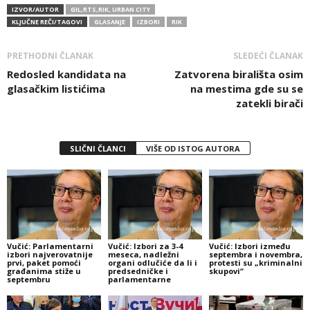
IZVOR/AUTOR
GIL,RTS,RIK, URBAN CITY
KLJUČNE REČI/TAGOVI
GLASANJE
IZBORI
RIK
PRETHODNI ČLANAK
SLEDEĆI ČLANAK
Redosled kandidata na
Zatvorena birališta osim
glasačkim listićima
na mestima gde su se
zatekli birači
SLIČNI ČLANCI
VIŠE OD ISTOG AUTORA
Vučić: Parlamentarni
Vučić: Izbori za 3-4
Vučić: Izbori između
izbori najverovatnije
meseca, nadležni
septembra i novembra,
prvi, paket pomoći
organi odlučiće da li i
protesti su „kriminalni
građanima stiže u
predsedničke i
skupovi“
septembru
parlamentarne