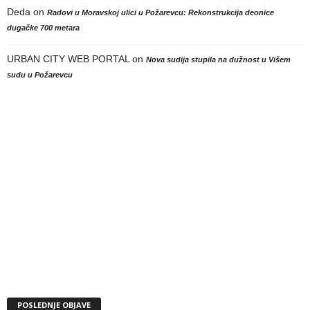
Deda
on
Radovi u Moravskoj ulici u Požarevcu: Rekonstrukcija deonice
dugačke 700 metara
URBAN CITY WEB PORTAL
on
Nova sudija stupila na dužnost u Višem
sudu u Požarevcu
POSLEDNJE OBJAVE