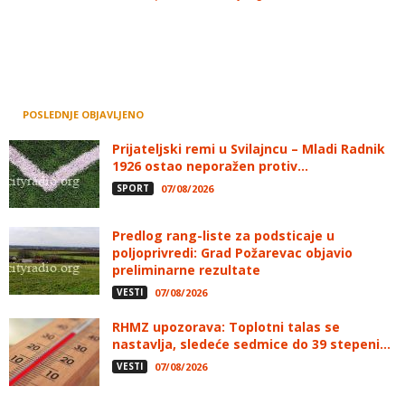
POSLEDNJE OBJAVLJENO
Prijateljski remi u Svilajncu – Mladi Radnik
1926 ostao neporažen protiv...
SPORT
07/08/2026
Predlog rang-liste za podsticaje u
poljoprivredi: Grad Požarevac objavio
preliminarne rezultate
VESTI
07/08/2026
RHMZ upozorava: Toplotni talas se
nastavlja, sledeće sedmice do 39 stepeni...
VESTI
07/08/2026