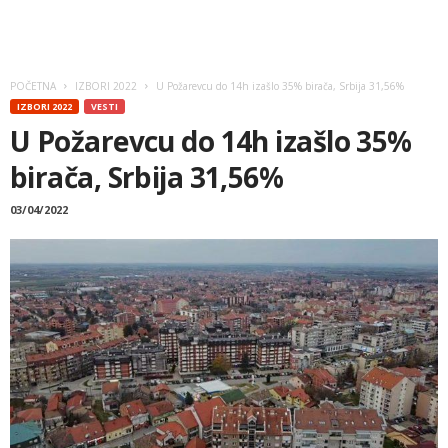
POČETNA
IZBORI 2022
U Požarevcu do 14h izašlo 35% birača, Srbija 31,56%
IZBORI 2022
VESTI
U Požarevcu do 14h izašlo 35%
birača, Srbija 31,56%
03/04/2022