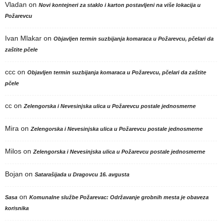
Vladan
on
Novi kontejneri za staklo i karton postavljeni na više lokacija u
Požarevcu
Ivan Mlakar
on
Objavljen termin suzbijanja komaraca u Požarevcu, pčelari da
zaštite pčele
ccc
on
Objavljen termin suzbijanja komaraca u Požarevcu, pčelari da zaštite
pčele
cc
on
Zelengorska i Nevesinjska ulica u Požarevcu postale jednosmerne
Mira
on
Zelengorska i Nevesinjska ulica u Požarevcu postale jednosmerne
Milos
on
Zelengorska i Nevesinjska ulica u Požarevcu postale jednosmerne
Bojan
on
Satarašijada u Dragovcu 16. avgusta
on
Sasa
Komunalne službe Požarevac: Održavanje grobnih mesta je obaveza
korisnika