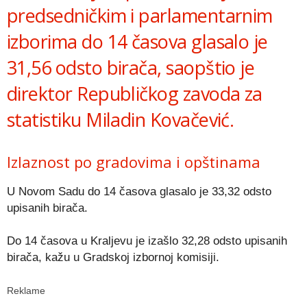
predsedničkim i parlamentarnim
izborima do 14 časova glasalo je
31,56 odsto birača, saopštio je
direktor Republičkog zavoda za
statistiku Miladin Kovačević.
Izlaznost po gradovima i opštinama
U Novom Sadu do 14 časova glasalo je 33,32 odsto
upisanih birača.
Do 14 časova u Kraljevu je izašlo 32,28 odsto upisanih
birača, kažu u Gradskoj izbornoj komisiji.
Reklame