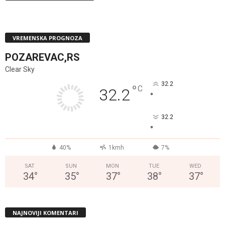
VREMENSKA PROGNOZA
POZAREVAC,RS
Clear Sky
32.2
°
C
32.2
°
32.2
°
40%
1kmh
7%
SAT
SUN
MON
TUE
WED
34
°
35
°
37
°
38
°
37
°
NAJNOVIJI KOMENTARI