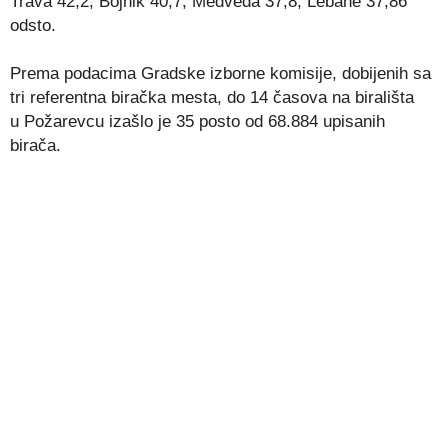
Trava 42,2, Bojnik 40,7, Medveđa 37,8, Lebane 37,86
odsto.
Prema podacima Gradske izborne komisije, dobijenih sa
tri referentna biračka mesta, do 14 časova na birališta
u Požarevcu izašlo je 35 posto od 68.884 upisanih
birača.