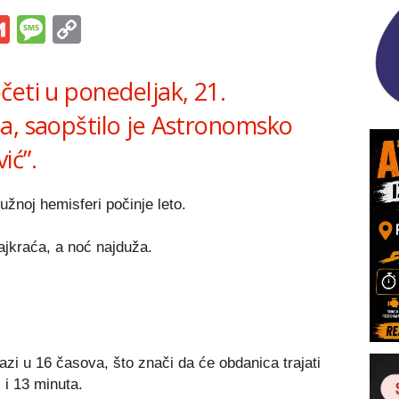
s
tsApp
iber
Gmail
Message
Copy
Link
eti u ponedeljak, 21.
a, saopštilo je Astronomsko
ić”.
užnoj hemisferi počinje leto.
jkraća, a noć najduža.
azi u 16 časova, što znači da će obdanica trajati
 i 13 minuta.