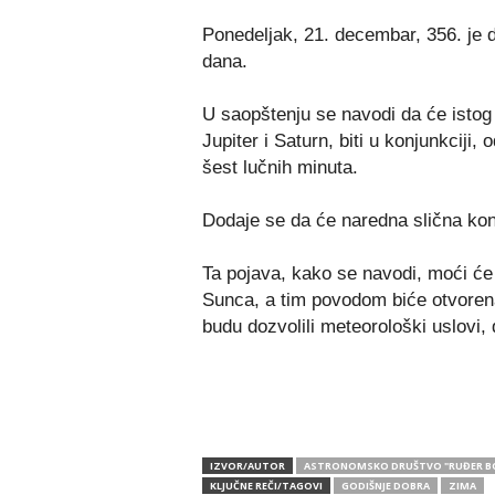
Ponedeljak, 21. decembar, 356. je 
dana.
U saopštenju se navodi da će isto
Jupiter i Saturn, biti u konjunkciji
šest lučnih minuta.
Dodaje se da će naredna slična konj
Ta pojava, kako se navodi, moći ć
Sunca, a tim povodom biće otvoren
budu dozvolili meteorološki uslovi,
IZVOR/AUTOR
ASTRONOMSKO DRUŠTVO "RUĐER B
KLJUČNE REČI/TAGOVI
GODIŠNJE DOBRA
ZIMA