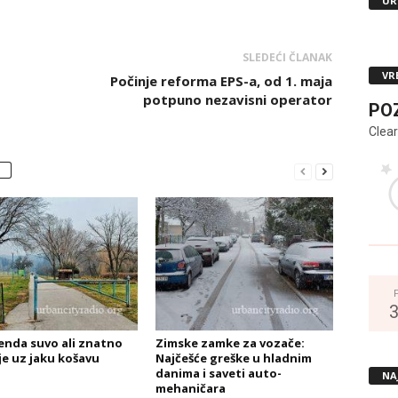
UR
SLEDEĆI ČLANAK
VR
Počinje reforma EPS-a, od 1. maja
potpuno nezavisni operator
PO
Clear
enda suvo ali znatno
Zimske zamke za vozače:
je uz jaku košavu
Najčešće greške u hladnim
danima i saveti auto-
NA
mehaničara