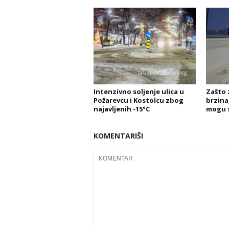
Intenzivno soljenje ulica u
Zašto 
Požarevcu i Kostolcu zbog
brzina,
najavljenih -15°C
mogu s
KOMENTARIŠI