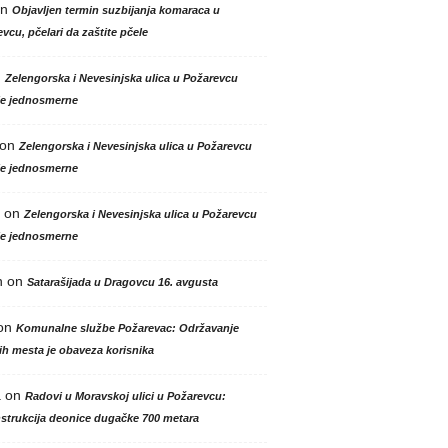
n
Objavljen termin suzbijanja komaraca u
vcu, pčelari da zaštite pčele
n
Zelengorska i Nevesinjska ulica u Požarevcu
le jednosmerne
on
Zelengorska i Nevesinjska ulica u Požarevcu
le jednosmerne
on
Zelengorska i Nevesinjska ulica u Požarevcu
le jednosmerne
n
on
Satarašijada u Dragovcu 16. avgusta
on
Komunalne službe Požarevac: Održavanje
h mesta je obaveza korisnika
a
on
Radovi u Moravskoj ulici u Požarevcu:
strukcija deonice dugačke 700 metara