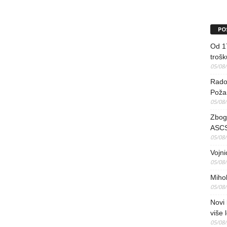
PO
Od 17
trošk
05/08
Radov
Poža
05/08
Zbog 
ASCS
05/08
Vojni
05/08
Mihol
05/08
Novi 
više 
05/08