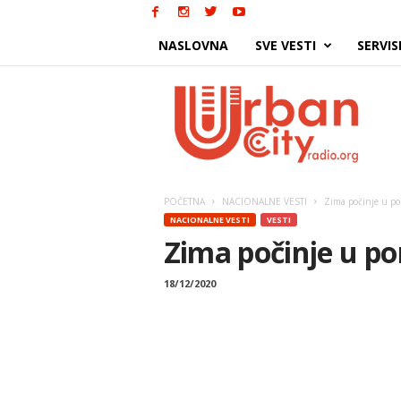
NASLOVNA
SVE VESTI
SERVIS
Urban
City
POČETNA
NACIONALNE VESTI
Zima počinje u po
NACIONALNE VESTI
VESTI
Zima počinje u p
18/12/2020