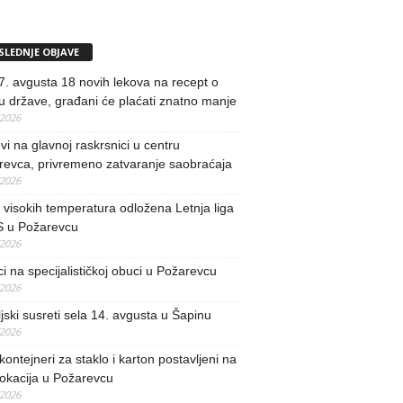
SLEDNJE OBJAVE
. avgusta 18 novih lekova na recept o
u države, građani će plaćati znatno manje
/2026
i na glavnoj raskrsnici u centru
revca, privremeno zatvaranje saobraćaja
/2026
visokih temperatura odložena Letnja liga
 u Požarevcu
/2026
ci na specijalističkoj obuci u Požarevcu
/2026
jski susreti sela 14. avgusta u Šapinu
/2026
kontejneri za staklo i karton postavljeni na
lokacija u Požarevcu
/2026