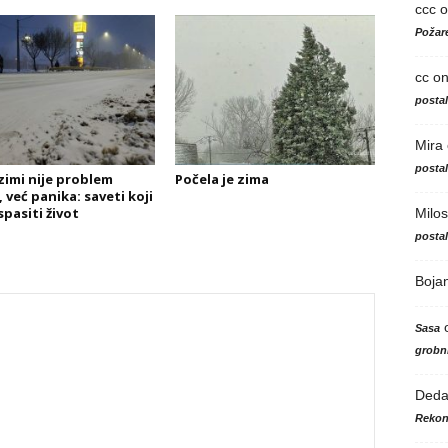
ccc
o
Požare
cc
o
posta
Mira
posta
zimi nije problem
Počela je zima
 već panika: saveti koji
pasiti život
Milos
posta
Boja
Sasa
grobni
Ded
Rekon