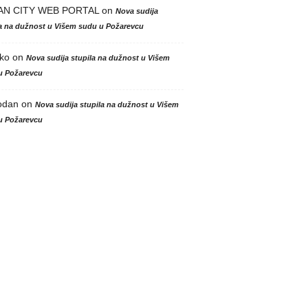
AN CITY WEB PORTAL
on
Nova sudija
la na dužnost u Višem sudu u Požarevcu
ko
on
Nova sudija stupila na dužnost u Višem
u Požarevcu
odan
on
Nova sudija stupila na dužnost u Višem
u Požarevcu