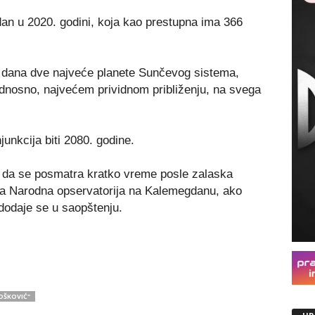
dan u 2020. godini, koja kao prestupna ima 366
g dana dve najveće planete Sunčevog sistema,
, odnosno, najvećem prividnom približenju, na svega
unkcija biti 2080. godine.
e da se posmatra kratko vreme posle zalaska
a Narodna opservatorija na Kalemegdanu, ako
 dodaje se u saopštenju.
OŠKOVIĆ"