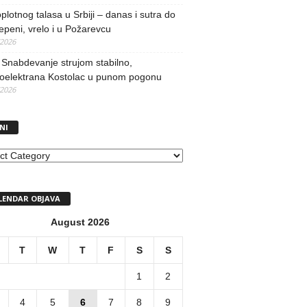
oplotnog talasa u Srbiji – danas i sutra do
epeni, vrelo i u Požarevcu
/2026
Snabdevanje strujom stabilno,
oelektrana Kostolac u punom pogonu
/2026
NI
I
LENDAR OBJAVA
August 2026
T
W
T
F
S
S
1
2
4
5
6
7
8
9