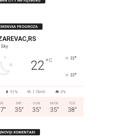
BAN CITY NA FEJSBUKU
EMENSKA PROGNOZA
ZAREVAC,RS
 Sky
°
22
°
C
22
°
22
51%
1.7kmh
0%
FRI
SAT
SUN
MON
TUE
37
°
35
°
35
°
35
°
38
°
JNOVIJI KOMENTARI