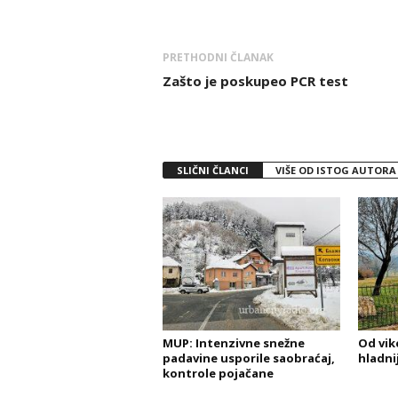
PRETHODNI ČLANAK
Zašto je poskupeo PCR test
SLIČNI ČLANCI
VIŠE OD ISTOG AUTORA
MUP: Intenzivne snežne
Od vik
padavine usporile saobraćaj,
hladni
kontrole pojačane