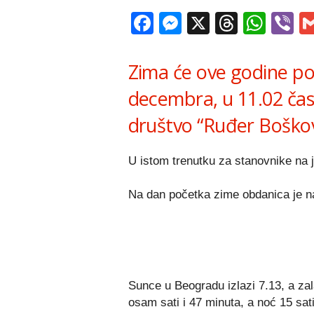
Facebook
Messenger
X
Thread
Wha
V
Zima će ove godine poč
decembra, u 11.02 čas
društvo “Ruđer Boškov
U istom trenutku za stanovnike na j
Na dan početka zime obdanica je na
Sunce u Beogradu izlazi 7.13, a zal
osam sati i 47 minuta, a noć 15 sati