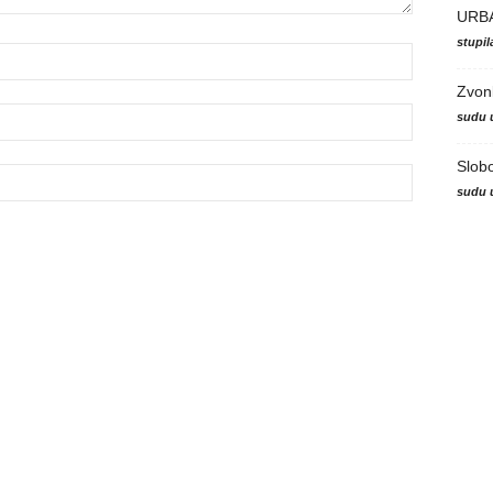
URB
stupi
Zvon
sudu 
Slob
sudu 