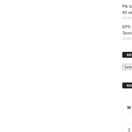
Pik t
40 st
05/08
EPS: 
Term
05/08
ME
MEN
KA
M
3