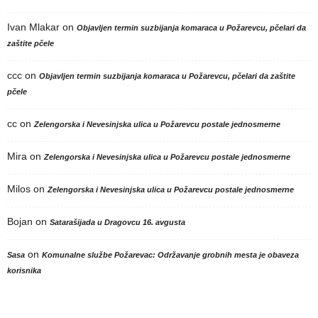
Ivan Mlakar
on
Objavljen termin suzbijanja komaraca u Požarevcu, pčelari da
zaštite pčele
ccc
on
Objavljen termin suzbijanja komaraca u Požarevcu, pčelari da zaštite
pčele
cc
on
Zelengorska i Nevesinjska ulica u Požarevcu postale jednosmerne
Mira
on
Zelengorska i Nevesinjska ulica u Požarevcu postale jednosmerne
Milos
on
Zelengorska i Nevesinjska ulica u Požarevcu postale jednosmerne
Bojan
on
Satarašijada u Dragovcu 16. avgusta
on
Sasa
Komunalne službe Požarevac: Održavanje grobnih mesta je obaveza
korisnika