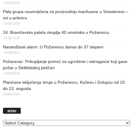
10/08/2026
Pala grupa osumnjičena za proizvodnju marihuane u Smederevu –
svi u pritvoru
10/08/2026
24. Braničevska paleta okuplja 40 umetnika u Požarevcu
10/08/2026
Narandžasti alarm: U Požarevcu danas do 37 stepeni
10/08/2026
Požarevac: Prikupljanje pomoć za ugrožene i vatrogasce koji gase
požar u Deliblatskoj peščari
10/08/2026
Planirana isključenja struje u Požarevcu, Kučevu i Golupcu od 10.
do 13. avgusta
09/08/2026
MENI
MENI