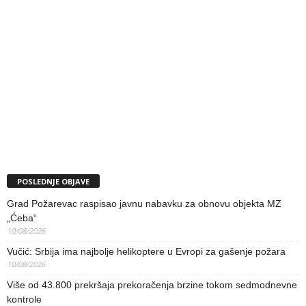
POSLEDNJE OBJAVE
Grad Požarevac raspisao javnu nabavku za obnovu objekta MZ
„Ćeba“
10/08/2026
Vučić: Srbija ima najbolje helikoptere u Evropi za gašenje požara
10/08/2026
Više od 43.800 prekršaja prekoračenja brzine tokom sedmodnevne
kontrole