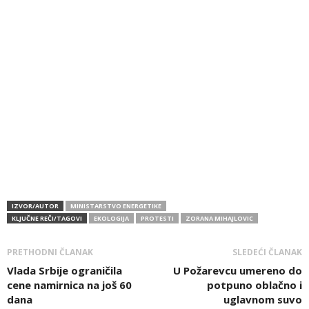
IZVOR/AUTOR
MINISTARSTVO ENERGETIKE
KLJUČNE REČI/TAGOVI
EKOLOGIJA
PROTESTI
ZORANA MIHAJLOVIC
PRETHODNI ČLANAK
SLEDEĆI ČLANAK
Vlada Srbije ograničila
U Požarevcu umereno do
cene namirnica na još 60
potpuno oblačno i
dana
uglavnom suvo