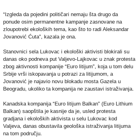
“Izgleda da pojedini političari nemaju šta drugo da
ponude osim permanentne kampanje zasnovane na
zloupotrebi ekoloških tema, kao što to radi Aleksandar
Jovanović Ćuta”, kazala je ona.
Stanovnici sela Lukovac i ekološki aktivisti blokirali su
danas oko podneva put Valjevo-Lajkovac u znak protesta
zbog aktivnosti kompanije “Euro litijum”, koja u tom delu
Srbije vrši iskopavanja u potrazi za litijumom, a
Jovanović je najavio novu blokadu mosta Gazela u
Beogradu, ukoliko ta kompanija ne zaustavi istraživanja.
Kanadska kompanija “Euro litijum Balkan” (Euro Lithium
Balkan) saopštila je kasnije da je, usled protesta
gradjana i ekoloških aktivista u selu Lukovac kod
Valjeva, danas obustavila geološka istraživanja litijuma
na tom području.