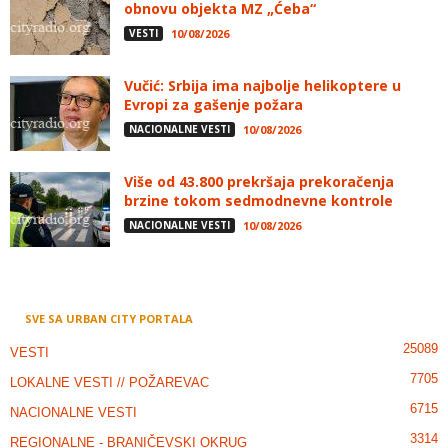
obnovu objekta MZ „Ćeba“
VESTI
10/08/2026
Vučić: Srbija ima najbolje helikoptere u
Evropi za gašenje požara
NACIONALNE VESTI
10/08/2026
Više od 43.800 prekršaja prekoračenja
brzine tokom sedmodnevne kontrole
NACIONALNE VESTI
10/08/2026
SVE SA URBAN CITY PORTALA
25089
VESTI
7705
LOKALNE VESTI // POŽAREVAC
6715
NACIONALNE VESTI
3314
REGIONALNE - BRANIČEVSKI OKRUG