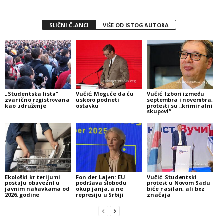
SLIČNI ČLANCI
VIŠE OD ISTOG AUTORA
„Studentska lista“
Vučić: Moguće da ću
Vučić: Izbori između
zvanično registrovana
uskoro podneti
septembra i novembra,
kao udruženje
ostavku
protesti su „kriminalni
skupovi“
Ekološki kriterijumi
Fon der Lajen: EU
Vučić: Studentski
postaju obavezni u
podržava slobodu
protest u Novom Sadu
javnim nabavkama od
okupljanja, a ne
biće nasilan, ali bez
2026. godine
represiju u Srbiji
značaja