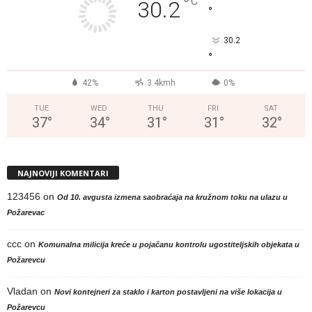
°
C
30.2
°
30.2
°
42%
3.4kmh
0%
TUE
WED
THU
FRI
SAT
37
°
34
°
31
°
31
°
32
°
NAJNOVIJI KOMENTARI
123456
on
Od 10. avgusta izmena saobraćaja na kružnom toku na ulazu u
Požarevac
ccc
on
Komunalna milicija kreće u pojačanu kontrolu ugostiteljskih objekata u
Požarevcu
Vladan
on
Novi kontejneri za staklo i karton postavljeni na više lokacija u
Požarevcu