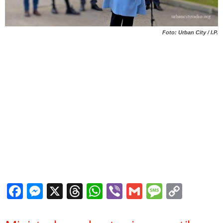
Foto: Urban City / I.P.
Facebook
Messenger
X
Threads
WhatsApp
Viber
Gmail
Messag
Copy
Link