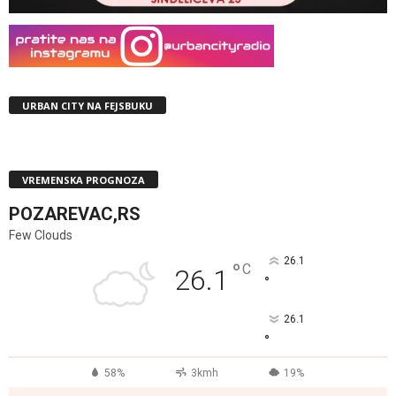
URBAN CITY NA FEJSBUKU
VREMENSKA PROGNOZA
POZAREVAC,RS
Few Clouds
26.1
°
C
26.1
°
26.1
°
58%
3kmh
19%