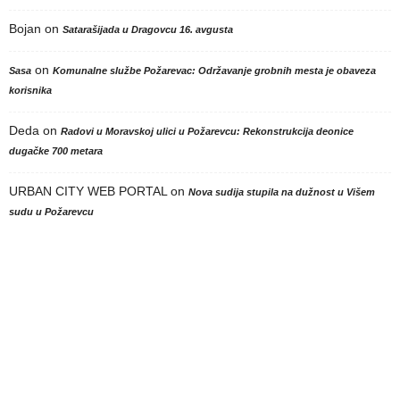
Bojan
on
Satarašijada u Dragovcu 16. avgusta
on
Sasa
Komunalne službe Požarevac: Održavanje grobnih mesta je obaveza
korisnika
Deda
on
Radovi u Moravskoj ulici u Požarevcu: Rekonstrukcija deonice
dugačke 700 metara
URBAN CITY WEB PORTAL
on
Nova sudija stupila na dužnost u Višem
sudu u Požarevcu