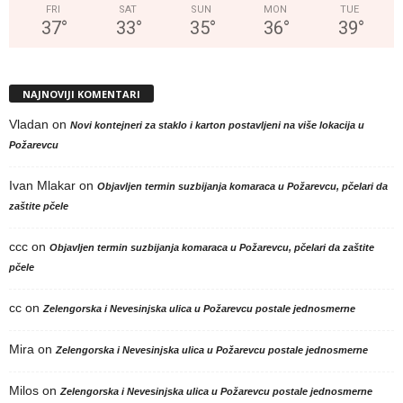
FRI
SAT
SUN
MON
TUE
37
°
33
°
35
°
36
°
39
°
NAJNOVIJI KOMENTARI
Vladan
on
Novi kontejneri za staklo i karton postavljeni na više lokacija u
Požarevcu
Ivan Mlakar
on
Objavljen termin suzbijanja komaraca u Požarevcu, pčelari da
zaštite pčele
ccc
on
Objavljen termin suzbijanja komaraca u Požarevcu, pčelari da zaštite
pčele
cc
on
Zelengorska i Nevesinjska ulica u Požarevcu postale jednosmerne
Mira
on
Zelengorska i Nevesinjska ulica u Požarevcu postale jednosmerne
Milos
on
Zelengorska i Nevesinjska ulica u Požarevcu postale jednosmerne