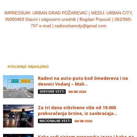
IMPRESSUM:
URBAN GRAD POŽAREVAC | MEDIJ: URBAN CITY,
IN000483 Glavni i odgovorni urednik | Bogdan Popović | 062/565-
707 e-mail | radiourbancity@gmail.com
POSLEDNJE OBJAVLJENO
Radovi na auto-putu kod Smedereva i na
deonici Vodanj – Mali...
SERVISNE VESTI
06/08/2026
Za tri dana otkriveno više od 19.000
prekoračenja brzine, iz saobraćaja...
NACIONALNE VESTI
06/08/2026
Kako radi sistem preporuka igara i kako ga