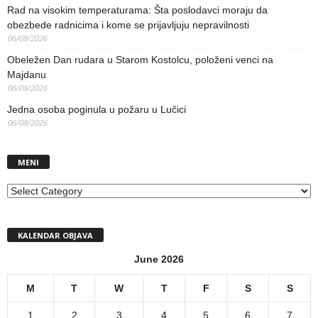
Rad na visokim temperaturama: Šta poslodavci moraju da
obezbede radnicima i kome se prijavljuju nepravilnosti
06/08/2026
Obeležen Dan rudara u Starom Kostolcu, položeni venci na
Majdanu
06/08/2026
Jedna osoba poginula u požaru u Lučici
06/08/2026
MENI
MENI
KALENDAR OBJAVA
June 2026
M
T
W
T
F
S
S
1
2
3
4
5
6
7