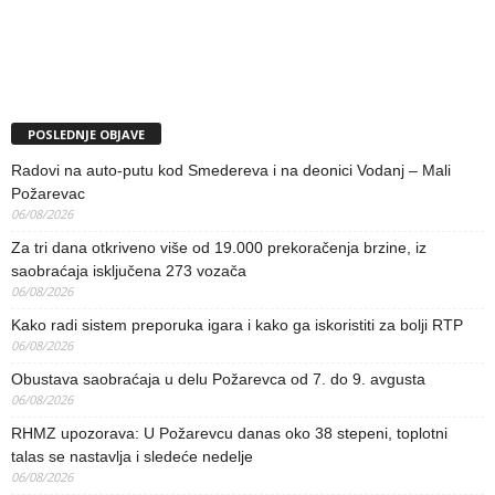
POSLEDNJE OBJAVE
Radovi na auto-putu kod Smedereva i na deonici Vodanj – Mali
Požarevac
06/08/2026
Za tri dana otkriveno više od 19.000 prekoračenja brzine, iz
saobraćaja isključena 273 vozača
06/08/2026
Kako radi sistem preporuka igara i kako ga iskoristiti za bolji RTP
06/08/2026
Obustava saobraćaja u delu Požarevca od 7. do 9. avgusta
06/08/2026
RHMZ upozorava: U Požarevcu danas oko 38 stepeni, toplotni
talas se nastavlja i sledeće nedelje
06/08/2026