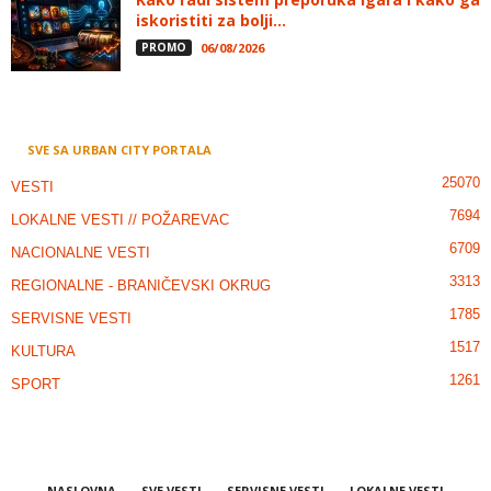
iskoristiti za bolji...
PROMO
06/08/2026
SVE SA URBAN CITY PORTALA
25070
VESTI
7694
LOKALNE VESTI // POŽAREVAC
6709
NACIONALNE VESTI
3313
REGIONALNE - BRANIČEVSKI OKRUG
1785
SERVISNE VESTI
1517
KULTURA
1261
SPORT
NASLOVNA
SVE VESTI
SERVISNE VESTI
LOKALNE VESTI