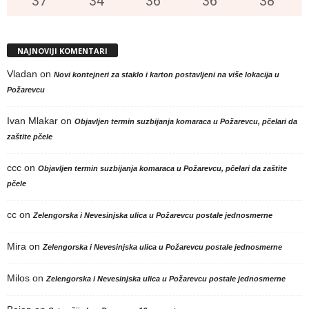
37
°
34
°
36
°
36
°
38
°
NAJNOVIJI KOMENTARI
Vladan
on
Novi kontejneri za staklo i karton postavljeni na više lokacija u
Požarevcu
Ivan Mlakar
on
Objavljen termin suzbijanja komaraca u Požarevcu, pčelari da
zaštite pčele
ccc
on
Objavljen termin suzbijanja komaraca u Požarevcu, pčelari da zaštite
pčele
cc
on
Zelengorska i Nevesinjska ulica u Požarevcu postale jednosmerne
Mira
on
Zelengorska i Nevesinjska ulica u Požarevcu postale jednosmerne
Milos
on
Zelengorska i Nevesinjska ulica u Požarevcu postale jednosmerne