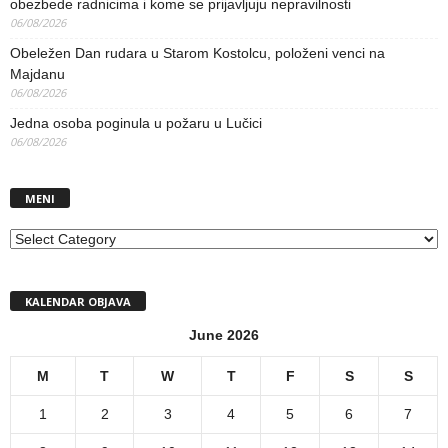
obezbede radnicima i kome se prijavljuju nepravilnosti
06/08/2026
Obeležen Dan rudara u Starom Kostolcu, položeni venci na
Majdanu
06/08/2026
Jedna osoba poginula u požaru u Lučici
06/08/2026
MENI
MENI
KALENDAR OBJAVA
June 2026
M
T
W
T
F
S
S
1
2
3
4
5
6
7