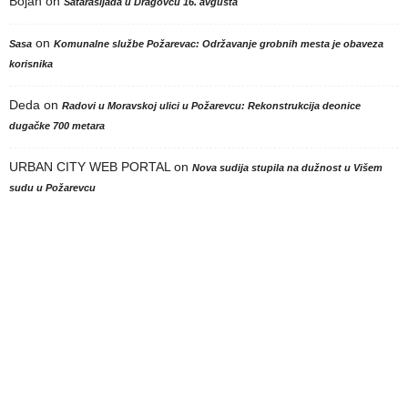
Bojan
on
Satarašijada u Dragovcu 16. avgusta
on
Sasa
Komunalne službe Požarevac: Održavanje grobnih mesta je obaveza
korisnika
Deda
on
Radovi u Moravskoj ulici u Požarevcu: Rekonstrukcija deonice
dugačke 700 metara
URBAN CITY WEB PORTAL
on
Nova sudija stupila na dužnost u Višem
sudu u Požarevcu