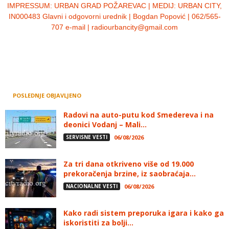
IMPRESSUM:
URBAN GRAD POŽAREVAC | MEDIJ: URBAN CITY,
IN000483 Glavni i odgovorni urednik | Bogdan Popović | 062/565-
707 e-mail | radiourbancity@gmail.com
POSLEDNJE OBJAVLJENO
Radovi na auto-putu kod Smedereva i na
deonici Vodanj – Mali...
SERVISNE VESTI
06/08/2026
Za tri dana otkriveno više od 19.000
prekoračenja brzine, iz saobraćaja...
NACIONALNE VESTI
06/08/2026
Kako radi sistem preporuka igara i kako ga
iskoristiti za bolji...