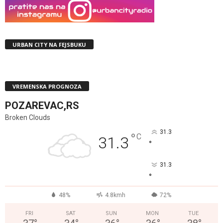
URBAN CITY NA FEJSBUKU
VREMENSKA PROGNOZA
POZAREVAC,RS
Broken Clouds
31.3
°
C
31.3
°
31.3
°
48%
4.8kmh
72%
FRI
SAT
SUN
MON
TUE