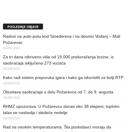
POSLEDNJE OBJAVE
Radovi na auto-putu kod Smedereva i na deonici Vodanj – Mali
Požarevac
06/08/2026
Za tri dana otkriveno više od 19.000 prekoračenja brzine, iz
saobraćaja isključena 273 vozača
06/08/2026
Kako radi sistem preporuka igara i kako ga iskoristiti za bolji RTP
06/08/2026
Obustava saobraćaja u delu Požarevca od 7. do 9. avgusta
06/08/2026
RHMZ upozorava: U Požarevcu danas oko 38 stepeni, toplotni
talas se nastavlja i sledeće nedelje
06/08/2026
Rad na visokim temperaturama: Šta poslodavci moraju da