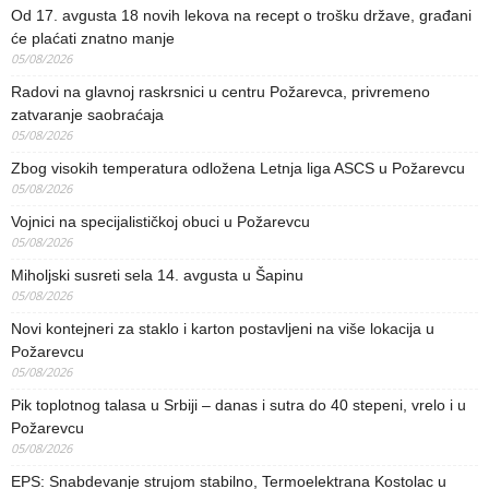
Od 17. avgusta 18 novih lekova na recept o trošku države, građani
će plaćati znatno manje
05/08/2026
Radovi na glavnoj raskrsnici u centru Požarevca, privremeno
zatvaranje saobraćaja
05/08/2026
Zbog visokih temperatura odložena Letnja liga ASCS u Požarevcu
05/08/2026
Vojnici na specijalističkoj obuci u Požarevcu
05/08/2026
Miholjski susreti sela 14. avgusta u Šapinu
05/08/2026
Novi kontejneri za staklo i karton postavljeni na više lokacija u
Požarevcu
05/08/2026
Pik toplotnog talasa u Srbiji – danas i sutra do 40 stepeni, vrelo i u
Požarevcu
05/08/2026
EPS: Snabdevanje strujom stabilno, Termoelektrana Kostolac u