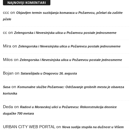
NAJNOVIJI KOMENTARI
ccc
on
Objavljen termin suzbijanja komaraca u Požarevcu, pčelari da zaštite
pčele
cc
on
Zelengorska i Nevesinjska ulica u Požarevcu postale jednosmerne
Mira
on
Zelengorska i Nevesinjska ulica u Požarevcu postale jednosmerne
Milos
on
Zelengorska i Nevesinjska ulica u Požarevcu postale jednosmerne
Bojan
on
Satarašijada u Dragovcu 16. avgusta
on
Sasa
Komunalne službe Požarevac: Održavanje grobnih mesta je obaveza
korisnika
Deda
on
Radovi u Moravskoj ulici u Požarevcu: Rekonstrukcija deonice
dugačke 700 metara
URBAN CITY WEB PORTAL
on
Nova sudija stupila na dužnost u Višem