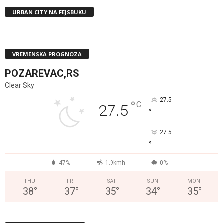
URBAN CITY NA FEJSBUKU
VREMENSKA PROGNOZA
POZAREVAC,RS
Clear Sky
27.5
°
C
27.5
°
27.5
°
47%
1.9kmh
0%
THU
FRI
SAT
SUN
MON
38
°
37
°
35
°
34
°
35
°