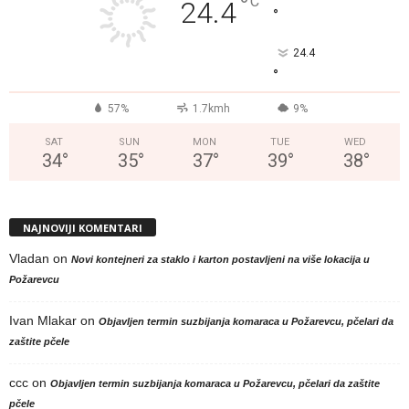
°
C
24.4
°
24.4
°
57%
1.7kmh
9%
SAT
SUN
MON
TUE
WED
34
°
35
°
37
°
39
°
38
°
NAJNOVIJI KOMENTARI
Vladan
on
Novi kontejneri za staklo i karton postavljeni na više lokacija u
Požarevcu
Ivan Mlakar
on
Objavljen termin suzbijanja komaraca u Požarevcu, pčelari da
zaštite pčele
ccc
on
Objavljen termin suzbijanja komaraca u Požarevcu, pčelari da zaštite
pčele