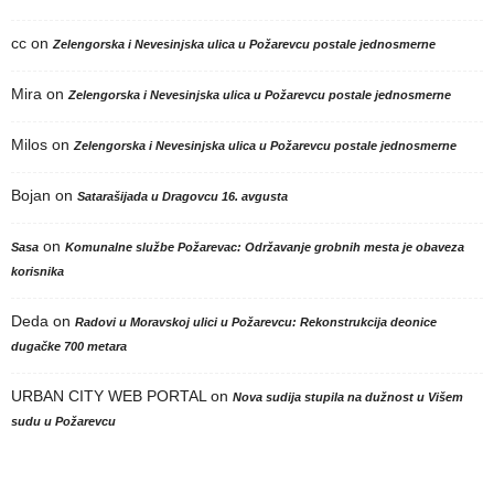
cc
on
Zelengorska i Nevesinjska ulica u Požarevcu postale jednosmerne
Mira
on
Zelengorska i Nevesinjska ulica u Požarevcu postale jednosmerne
Milos
on
Zelengorska i Nevesinjska ulica u Požarevcu postale jednosmerne
Bojan
on
Satarašijada u Dragovcu 16. avgusta
on
Sasa
Komunalne službe Požarevac: Održavanje grobnih mesta je obaveza
korisnika
Deda
on
Radovi u Moravskoj ulici u Požarevcu: Rekonstrukcija deonice
dugačke 700 metara
URBAN CITY WEB PORTAL
on
Nova sudija stupila na dužnost u Višem
sudu u Požarevcu