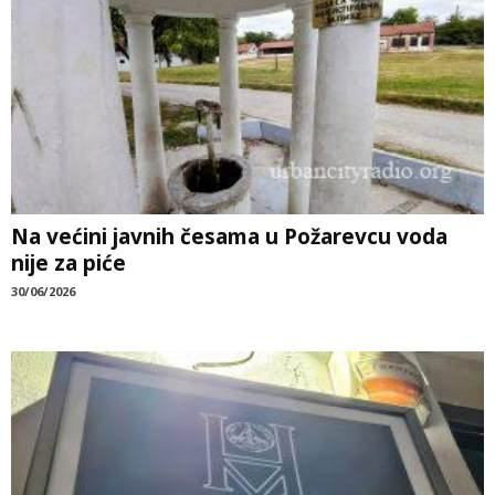
Na većini javnih česama u Požarevcu voda
nije za piće
30/06/2026