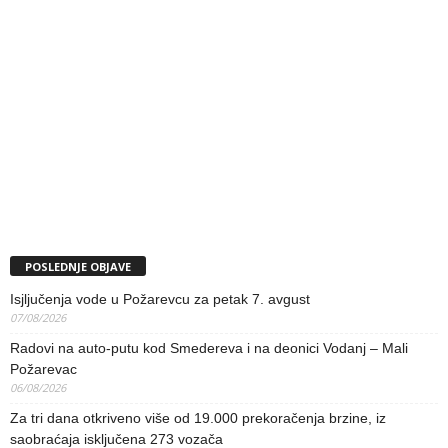
POSLEDNJE OBJAVE
Isjljučenja vode u Požarevcu za petak 7. avgust
07/08/2026
Radovi na auto-putu kod Smedereva i na deonici Vodanj – Mali
Požarevac
06/08/2026
Za tri dana otkriveno više od 19.000 prekoračenja brzine, iz
saobraćaja isključena 273 vozača