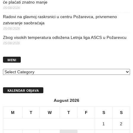
će plaćati znatno manje
05/08/2026
Radovi na glavnoj raskrsnici u centru Požarevca, privremeno
zatvaranje saobraćaja
05/08/2026
Zbog visokih temperatura odložena Letnja liga ASCS u Požarevcu
05/08/2026
MENI
MENI
KALENDAR OBJAVA
August 2026
M
T
W
T
F
S
S
1
2