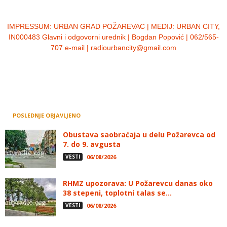
IMPRESSUM:
URBAN GRAD POŽAREVAC | MEDIJ: URBAN CITY,
IN000483 Glavni i odgovorni urednik | Bogdan Popović | 062/565-
707 e-mail | radiourbancity@gmail.com
POSLEDNJE OBJAVLJENO
Obustava saobraćaja u delu Požarevca od
7. do 9. avgusta
VESTI
06/08/2026
RHMZ upozorava: U Požarevcu danas oko
38 stepeni, toplotni talas se...
VESTI
06/08/2026