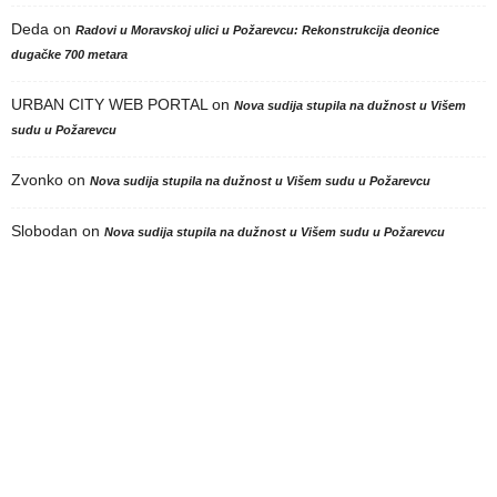
Deda
on
Radovi u Moravskoj ulici u Požarevcu: Rekonstrukcija deonice
dugačke 700 metara
URBAN CITY WEB PORTAL
on
Nova sudija stupila na dužnost u Višem
sudu u Požarevcu
Zvonko
on
Nova sudija stupila na dužnost u Višem sudu u Požarevcu
Slobodan
on
Nova sudija stupila na dužnost u Višem sudu u Požarevcu