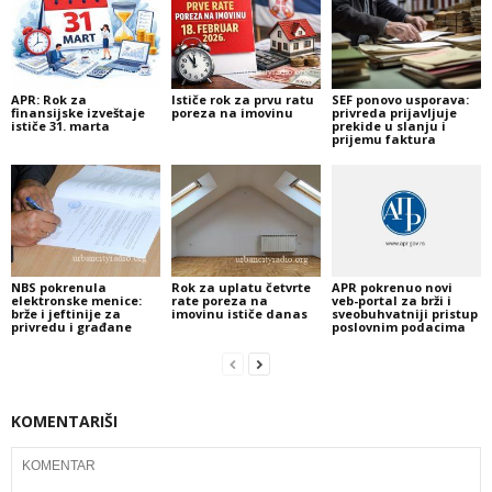
APR: Rok za
Ističe rok za prvu ratu
SEF ponovo usporava:
finansijske izveštaje
poreza na imovinu
privreda prijavljuje
ističe 31. marta
prekide u slanju i
prijemu faktura
NBS pokrenula
Rok za uplatu četvrte
APR pokrenuo novi
elektronske menice:
rate poreza na
veb-portal za brži i
brže i jeftinije za
imovinu ističe danas
sveobuhvatniji pristup
privredu i građane
poslovnim podacima
KOMENTARIŠI