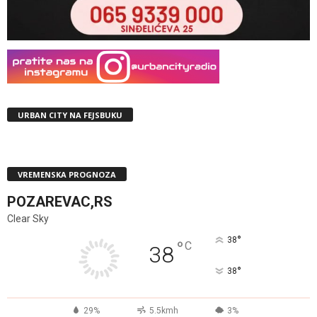
URBAN CITY NA FEJSBUKU
VREMENSKA PROGNOZA
POZAREVAC,RS
Clear Sky
°
38
°
C
38
°
38
29%
5.5kmh
3%