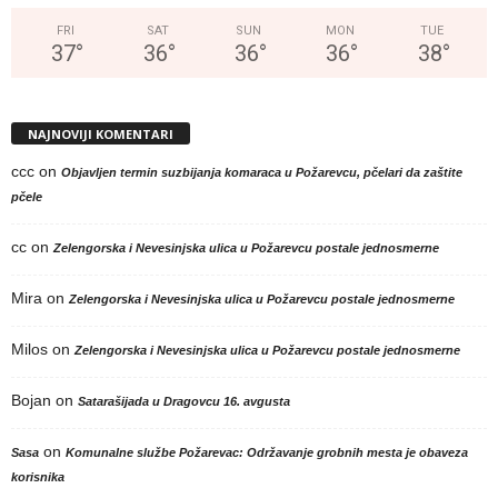
FRI
SAT
SUN
MON
TUE
37
°
36
°
36
°
36
°
38
°
NAJNOVIJI KOMENTARI
ccc
on
Objavljen termin suzbijanja komaraca u Požarevcu, pčelari da zaštite
pčele
cc
on
Zelengorska i Nevesinjska ulica u Požarevcu postale jednosmerne
Mira
on
Zelengorska i Nevesinjska ulica u Požarevcu postale jednosmerne
Milos
on
Zelengorska i Nevesinjska ulica u Požarevcu postale jednosmerne
Bojan
on
Satarašijada u Dragovcu 16. avgusta
on
Sasa
Komunalne službe Požarevac: Održavanje grobnih mesta je obaveza
korisnika