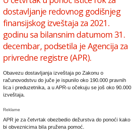
dostavljanje redovnog godišnjeg
finansijskog izveštaja za 2021.
godinu sa bilansnim datumom 31.
decembar, podsetila je Agencija za
privredne registre (APR).
Obavezu dostavljanja izveštaja po Zakonu o
računovodstvu do juče je ispunilo oko 190.000 pravnih
lica i preduzetnika, a u APR-u očekuju se još oko 90.000
izveštaja.
Reklame
APR je za četvrtak obezbedio dežurstva do ponoći kako
bi obveznicima bila pružena pomoć.