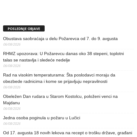
POSLEDNJE OBJAVE
Obustava saobraćaja u delu Požarevca od 7. do 9. avgusta
06/08/2026
RHMZ upozorava: U Požarevcu danas oko 38 stepeni, toplotni
talas se nastavlja i sledeće nedelje
06/08/2026
Rad na visokim temperaturama: Šta poslodavci moraju da
obezbede radnicima i kome se prijavljuju nepravilnosti
06/08/2026
Obeležen Dan rudara u Starom Kostolcu, položeni venci na
Majdanu
06/08/2026
Jedna osoba poginula u požaru u Lučici
06/08/2026
Od 17. avgusta 18 novih lekova na recept o trošku države, građani