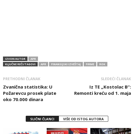
IZVOR/AUTOR
APR
KLJUČNE REČI/TAGOVI
APR
FINANSIJSKI IZVEŠTAJ
FIRME
ROK
PRETHODNI ČLANAK
SLEDEĆI ČLANAK
Zvanična statistika: U
Iz TE „Kostolac B“:
Požarevcu prosek plate
Remonti kreću od 1. maja
oko 70.000 dinara
SLIČNI ČLANCI
VIŠE OD ISTOG AUTORA