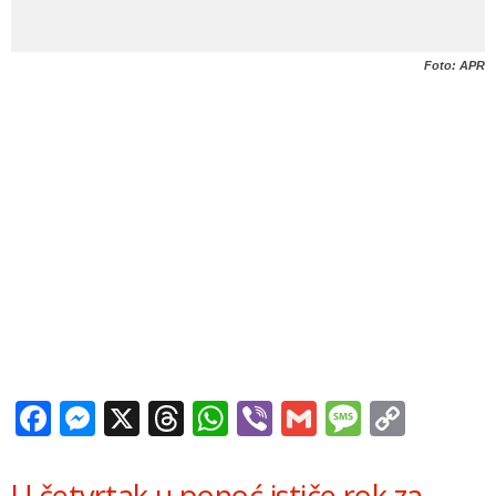
Foto: APR
Facebook
Messenger
X
Threads
WhatsApp
Viber
Gmail
Messag
Copy
Link
U četvrtak u ponoć ističe rok za