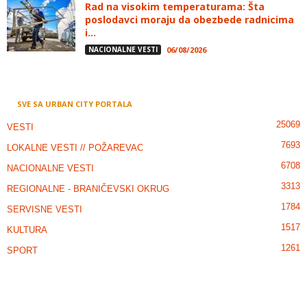
Rad na visokim temperaturama: Šta
poslodavci moraju da obezbede radnicima
i...
NACIONALNE VESTI
06/08/2026
SVE SA URBAN CITY PORTALA
25069
VESTI
7693
LOKALNE VESTI // POŽAREVAC
6708
NACIONALNE VESTI
3313
REGIONALNE - BRANIČEVSKI OKRUG
1784
SERVISNE VESTI
1517
KULTURA
1261
SPORT