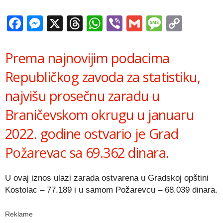
Facebook
Messenger
X
Threads
WhatsApp
Viber
Gmail
Messag
Copy
Link
Prema najnovijim podacima
Republičkog zavoda za statistiku,
najvišu prosečnu zaradu u
Braničevskom okrugu u januaru
2022. godine ostvario je Grad
Požarevac sa 69.362 dinara.
U ovaj iznos ulazi zarada ostvarena u Gradskoj opštini
Kostolac – 77.189 i u samom Požarevcu – 68.039 dinara.
Reklame