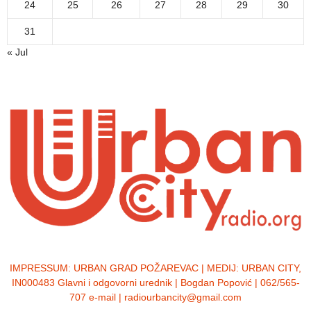
24
25
26
27
28
29
30
31
« Jul
IMPRESSUM:
URBAN GRAD POŽAREVAC | MEDIJ: URBAN CITY,
IN000483 Glavni i odgovorni urednik | Bogdan Popović | 062/565-
707 e-mail | radiourbancity@gmail.com