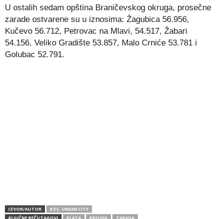
U ostalih sedam opština Braničevskog okruga, prosečne
zarade ostvarene su u iznosima: Žagubica 56.956,
Kučevo 56.712, Petrovac na Mlavi, 54.517, Žabari
54.156, Veliko Gradište 53.857, Malo Crniće 53.781 i
Golubac 52.791.
IZVOR/AUTOR
RZS, URBAN CITY
KLJUČNE REČI/TAGOVI
PLATA
PROSEK
ZARADA