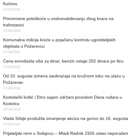
Kučevu
07/08/2026
Privremene poteškoće u vodosnabdevanju zbog kvara na
trafostanici
07/08/2026
Komunalna milicija kreće u pojačanu kontrolu ugostiteljskih
objekata u Požarevcu
07/08/2026
Cena evrodizela viša za dinar, benzin ostaje 202 dinara po litru
07/08/2026
Od 10. avgusta izmena saobraćaja na kružnom toku na ulazu u
Požarevac
07/08/2026
Kostolački kotlić i Etno sajam održani povodom Dana rudara u
Kostolcu
07/08/2026
Vlada Srbije produžila smanjenje akciza na gorivo do 16. avgusta
07/08/2026
Prijateljski remi u Svilajncu – Mladi Radnik 1926 ostao neporažen