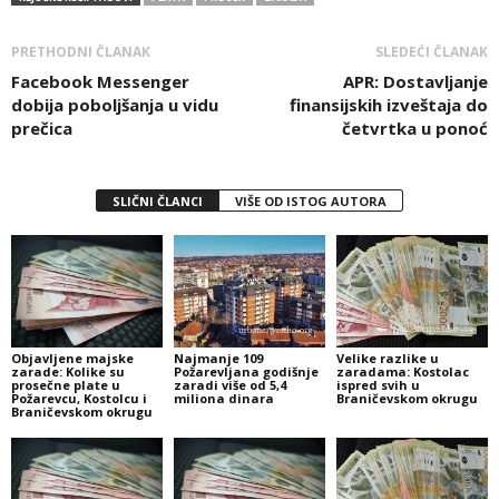
PRETHODNI ČLANAK
SLEDEĆI ČLANAK
Facebook Messenger
APR: Dostavljanje
dobija poboljšanja u vidu
finansijskih izveštaja do
prečica
četvrtka u ponoć
SLIČNI ČLANCI
VIŠE OD ISTOG AUTORA
Objavljene majske
Najmanje 109
Velike razlike u
zarade: Kolike su
Požarevljana godišnje
zaradama: Kostolac
prosečne plate u
zaradi više od 5,4
ispred svih u
Požarevcu, Kostolcu i
miliona dinara
Braničevskom okrugu
Braničevskom okrugu