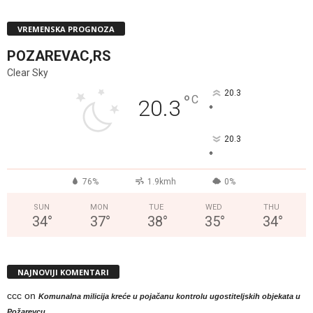
VREMENSKA PROGNOZA
POZAREVAC,RS
Clear Sky
20.3
°
C
20.3
°
20.3
°
76%
1.9kmh
0%
SUN
MON
TUE
WED
THU
34
°
37
°
38
°
35
°
34
°
NAJNOVIJI KOMENTARI
ccc
on
Komunalna milicija kreće u pojačanu kontrolu ugostiteljskih objekata u
Požarevcu