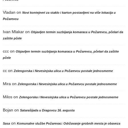
Vladan
on
Novi kontejneri za staklo i karton postavljeni na više lokacija u
Požarevcu
Ivan Mlakar
on
Objavljen termin suzbijanja komaraca u Požarevcu, pčelari da
zaštite pčele
ccc
on
Objavljen termin suzbijanja komaraca u Požarevcu, pčelari da zaštite
pčele
cc
on
Zelengorska i Nevesinjska ulica u Požarevcu postale jednosmerne
Mira
on
Zelengorska i Nevesinjska ulica u Požarevcu postale jednosmerne
Milos
on
Zelengorska i Nevesinjska ulica u Požarevcu postale jednosmerne
Bojan
on
Satarašijada u Dragovcu 16. avgusta
on
Sasa
Komunalne službe Požarevac: Održavanje grobnih mesta je obaveza