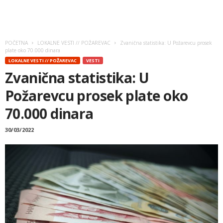
POČETNA
LOKALNE VESTI // POŽAREVAC
Zvanična statistika: U Požarevcu prosek
plate oko 70.000 dinara
LOKALNE VESTI // POŽAREVAC
VESTI
Zvanična statistika: U
Požarevcu prosek plate oko
70.000 dinara
30/03/2022