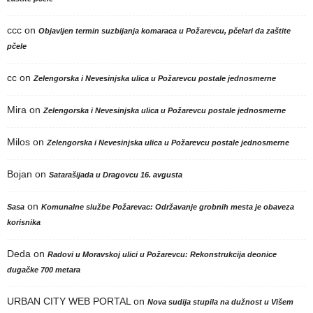
ccc
on
Objavljen termin suzbijanja komaraca u Požarevcu, pčelari da zaštite
pčele
cc
on
Zelengorska i Nevesinjska ulica u Požarevcu postale jednosmerne
Mira
on
Zelengorska i Nevesinjska ulica u Požarevcu postale jednosmerne
Milos
on
Zelengorska i Nevesinjska ulica u Požarevcu postale jednosmerne
Bojan
on
Satarašijada u Dragovcu 16. avgusta
on
Sasa
Komunalne službe Požarevac: Održavanje grobnih mesta je obaveza
korisnika
Deda
on
Radovi u Moravskoj ulici u Požarevcu: Rekonstrukcija deonice
dugačke 700 metara
URBAN CITY WEB PORTAL
on
Nova sudija stupila na dužnost u Višem