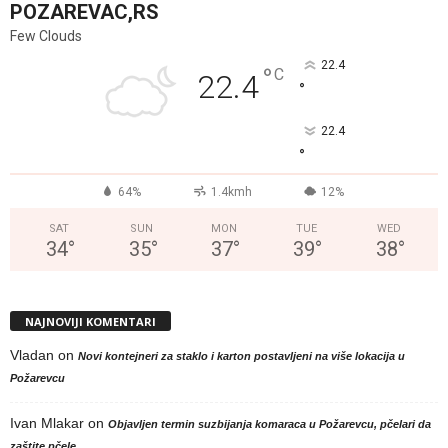
POZAREVAC,RS
Few Clouds
22.4
°
C
22.4
°
22.4
°
64%
1.4kmh
12%
SAT
SUN
MON
TUE
WED
34
°
35
°
37
°
39
°
38
°
NAJNOVIJI KOMENTARI
Vladan
on
Novi kontejneri za staklo i karton postavljeni na više lokacija u
Požarevcu
Ivan Mlakar
on
Objavljen termin suzbijanja komaraca u Požarevcu, pčelari da
zaštite pčele