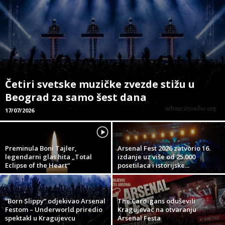
Četiri svetske muzičke zvezde stižu u
Beograd za samo šest dana
17/07/2026
Preminula Boni Tajler,
Arsenal Fest 2026 zatvorio 16.
legendarni glas hita „Total
izdanje uz više od 25.000
Eclipse of the Heart“
posetilaca i istorijske...
“Born Slippy” odjekivao Arsenal
The Cardigans oduševili
Festom – Underworld priredio
Kragujevac na otvaranju
spektakl u Kragujevcu
Arsenal Festa