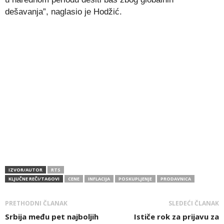
dešavanja”, naglasio je Hodžić.
IZVOR/AUTOR
RTS
KLJUČNE REČI/TAGOVI
CENE
INFLACIJA
POSKUPLJENJE
PRODAVNICA
PRETHODNI ČLANAK
SLEDEĆI ČLANAK
Srbija među pet najboljih
Ističe rok za prijavu za