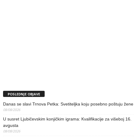
POSLEDNJE OBJAVE
Danas se slavi Trnova Petka: Svetiteljka koju posebno poštuju žene
08/08/2026
U susret Ljubičevskim konjičkim igrama: Kvalifikacije za višeboj 16.
avgusta
08/08/2026