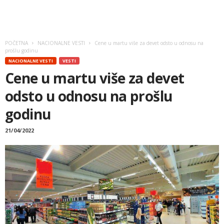
POČETNA
NACIONALNE VESTI
Cene u martu više za devet odsto u odnosu na
prošlu godinu
NACIONALNE VESTI
VESTI
Cene u martu više za devet
odsto u odnosu na prošlu
godinu
21/04/2022