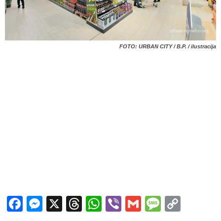
FOTO: URBAN CITY / B.P. / ilustracija
Facebook
Messenger
X
Threads
WhatsApp
Viber
Gmail
Messag
Copy
Link