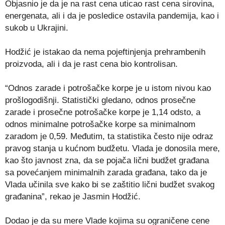
Objasnio je da je na rast cena uticao rast cena sirovina,
energenata, ali i da je posledice ostavila pandemija, kao i
sukob u Ukrajini.
Hodžić je istakao da nema pojeftinjenja prehrambenih
proizvoda, ali i da je rast cena bio kontrolisan.
“Odnos zarade i potrošačke korpe je u istom nivou kao
prošlogodišnji. Statistički gledano, odnos prosečne
zarade i prosečne potrošačke korpe je 1,14 odsto, a
odnos minimalne potrošačke korpe sa minimalnom
zaradom je 0,59. Međutim, ta statistika često nije odraz
pravog stanja u kućnom budžetu. Vlada je donosila mere,
kao što javnost zna, da se pojača lični budžet građana
sa povećanjem minimalnih zarada građana, tako da je
Vlada učinila sve kako bi se zaštitio lični budžet svakog
građanina”, rekao je Jasmin Hodžić.
Dodao je da su mere Vlade kojima su ograničene cene