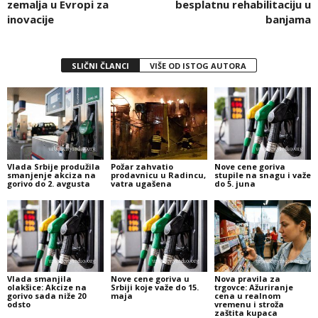
zemalja u Evropi za
besplatnu rehabilitaciju u
inovacije
banjama
SLIČNI ČLANCI
VIŠE OD ISTOG AUTORA
Vlada Srbije produžila
Požar zahvatio
Nove cene goriva
smanjenje akciza na
prodavnicu u Radincu,
stupile na snagu i važe
gorivo do 2. avgusta
vatra ugašena
do 5. juna
Vlada smanjila
Nove cene goriva u
Nova pravila za
olakšice: Akcize na
Srbiji koje važe do 15.
trgovce: Ažuriranje
gorivo sada niže 20
maja
cena u realnom
odsto
vremenu i stroža
zaštita kupaca