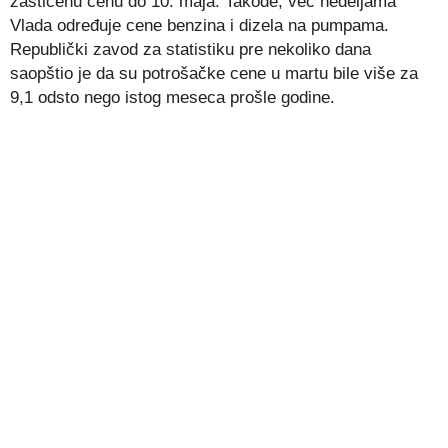
zaštićenu cenu do 10. maja. Takođe, već nedeljama
Vlada određuje cene benzina i dizela na pumpama.
Republički zavod za statistiku pre nekoliko dana
saopštio je da su potrošačke cene u martu bile više za
9,1 odsto nego istog meseca prošle godine.