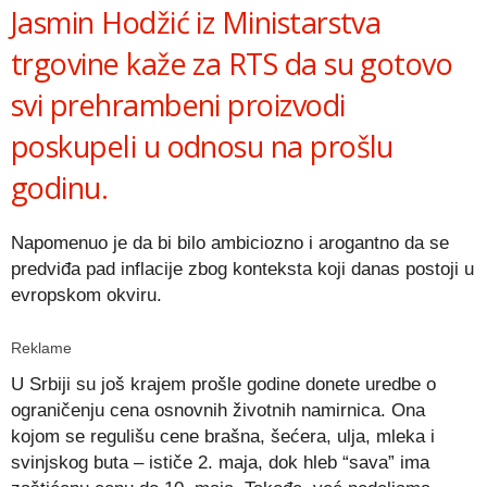
Jasmin Hodžić iz Ministarstva
trgovine kaže za RTS da su gotovo
svi prehrambeni proizvodi
poskupeli u odnosu na prošlu
godinu.
Napomenuo je da bi bilo ambiciozno i arogantno da se
predviđa pad inflacije zbog konteksta koji danas postoji u
evropskom okviru.
Reklame
U Srbiji su još krajem prošle godine donete uredbe o
ograničenju cena osnovnih životnih namirnica. Ona
kojom se regulišu cene brašna, šećera, ulja, mleka i
svinjskog buta – ističe 2. maja, dok hleb “sava” ima