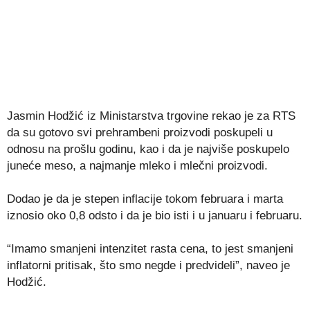
Jasmin Hodžić iz Ministarstva trgovine rekao je za RTS
da su gotovo svi prehrambeni proizvodi poskupeli u
odnosu na prošlu godinu, kao i da je najviše poskupelo
juneće meso, a najmanje mleko i mlečni proizvodi.
Dodao je da je stepen inflacije tokom februara i marta
iznosio oko 0,8 odsto i da je bio isti i u januaru i februaru.
“Imamo smanjeni intenzitet rasta cena, to jest smanjeni
inflatorni pritisak, što smo negde i predvideli”, naveo je
Hodžić.