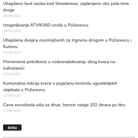
Uhapšeno šest osoba kod Smedereva, zaplenjeno oko pola tone
droge
08/08/2026
Iznajmljivanje ATV/KVAD vozila u Požarevcu
08/08/2026
Uhapšena dvojica osumnjičenih za trgovinu drogom u Požarevcu i
Kučevu
07/08/2026
Privremene poteškoće u vodosnabdevanju zbog kvara na
trafostanici
07/08/2026
Komunalna milicija kreće u pojačanu kontrolu ugostiteljskih
objekata u Požarevcu
07/08/2026
Cena evrodizela viša za dinar, benzin ostaje 202 dinara po litru
07/08/2026
MENI