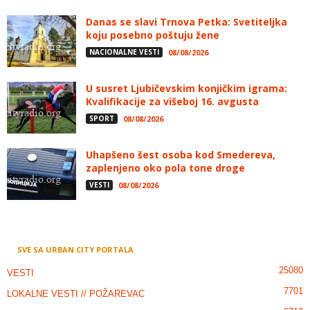
Danas se slavi Trnova Petka: Svetiteljka
koju posebno poštuju žene
NACIONALNE VESTI
08/08/2026
U susret Ljubičevskim konjičkim igrama:
Kvalifikacije za višeboj 16. avgusta
SPORT
08/08/2026
Uhapšeno šest osoba kod Smedereva,
zaplenjeno oko pola tone droge
VESTI
08/08/2026
SVE SA URBAN CITY PORTALA
25080
VESTI
7701
LOKALNE VESTI // POŽAREVAC