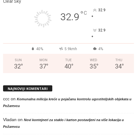
Clear Sky
32.9
°
C
32.9
°
32.9
°
40%
5.9kmh
4%
SUN
MON
TUE
WED
THU
32
°
37
°
40
°
35
°
34
°
NAJNOVIJI KOMENTARI
ccc
on
Komunalna milicija kreće u pojačanu kontrolu ugostiteljskih objekata u
Požarevcu
Vladan
on
Novi kontejneri za staklo i karton postavljeni na više lokacija u
Požarevcu