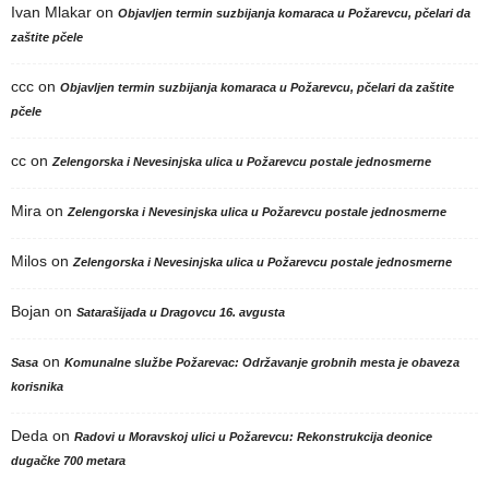
Ivan Mlakar
on
Objavljen termin suzbijanja komaraca u Požarevcu, pčelari da
zaštite pčele
ccc
on
Objavljen termin suzbijanja komaraca u Požarevcu, pčelari da zaštite
pčele
cc
on
Zelengorska i Nevesinjska ulica u Požarevcu postale jednosmerne
Mira
on
Zelengorska i Nevesinjska ulica u Požarevcu postale jednosmerne
Milos
on
Zelengorska i Nevesinjska ulica u Požarevcu postale jednosmerne
Bojan
on
Satarašijada u Dragovcu 16. avgusta
on
Sasa
Komunalne službe Požarevac: Održavanje grobnih mesta je obaveza
korisnika
Deda
on
Radovi u Moravskoj ulici u Požarevcu: Rekonstrukcija deonice
dugačke 700 metara