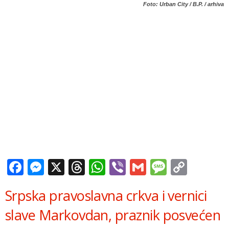
Foto: Urban City / B.P. / arhiva
Facebook
Messenger
X
Threads
WhatsApp
Viber
Gmail
Messag
Copy
Link
Srpska pravoslavna crkva i vernici
slave Markovdan, praznik posvećen