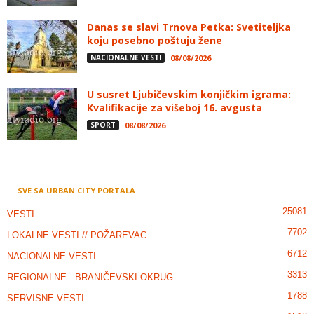
Danas se slavi Trnova Petka: Svetiteljka
koju posebno poštuju žene
NACIONALNE VESTI
08/08/2026
U susret Ljubičevskim konjičkim igrama:
Kvalifikacije za višeboj 16. avgusta
SPORT
08/08/2026
SVE SA URBAN CITY PORTALA
25081
VESTI
7702
LOKALNE VESTI // POŽAREVAC
6712
NACIONALNE VESTI
3313
REGIONALNE - BRANIČEVSKI OKRUG
1788
SERVISNE VESTI