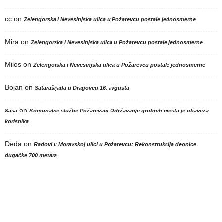
cc
on
Zelengorska i Nevesinjska ulica u Požarevcu postale jednosmerne
Mira
on
Zelengorska i Nevesinjska ulica u Požarevcu postale jednosmerne
Milos
on
Zelengorska i Nevesinjska ulica u Požarevcu postale jednosmerne
Bojan
on
Satarašijada u Dragovcu 16. avgusta
on
Sasa
Komunalne službe Požarevac: Održavanje grobnih mesta je obaveza
korisnika
Deda
on
Radovi u Moravskoj ulici u Požarevcu: Rekonstrukcija deonice
dugačke 700 metara