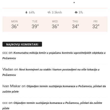
°
64%
3.3kmh
3%
MON
TUE
WED
THU
FRI
36
°
39
°
36
°
34
°
32
°
NAJNOVIJI KOMENTARI
ccc
on
Komunalna milicija kreće u pojačanu kontrolu ugostiteljskih objekata u
Požarevcu
Vladan
on
Novi kontejneri za staklo i karton postavljeni na više lokacija u
Požarevcu
Ivan Mlakar
on
Objavljen termin suzbijanja komaraca u Požarevcu, pčelari da
zaštite pčele
ccc
on
Objavljen termin suzbijanja komaraca u Požarevcu, pčelari da zaštite
pčele