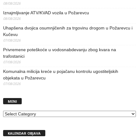
08/08/2026
Iznajmljivanje ATV/KVAD vozila u Požarevcu
08/08/2026
Uhapšena dvojica osumnjičenih za trgovinu drogom u Požarevcu i
Kučevu
07/08/2026
Privremene poteškoće u vodosnabdevanju zbog kvara na
trafostanici
07/08/2026
Komunalna milicija kreće u pojačanu kontrolu ugostiteljskih
objekata u Požarevcu
07/08/2026
MENI
MENI
KALENDAR OBJAVA