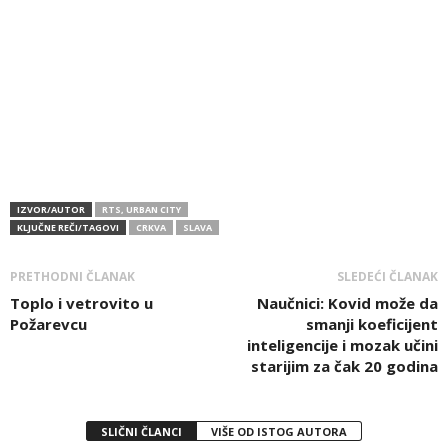
IZVOR/AUTOR
RTS, URBAN CITY
KLJUČNE REČI/TAGOVI
CRKVA
SLAVA
PRETHODNI ČLANAK
SLEDEĆI ČLANAK
Toplo i vetrovito u
Naučnici: Kovid može da
Požarevcu
smanji koeficijent
inteligencije i mozak učini
starijim za čak 20 godina
SLIČNI ČLANCI
VIŠE OD ISTOG AUTORA