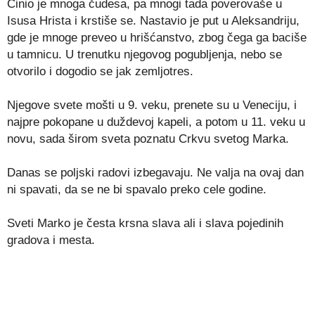
Činio je mnoga čudesa, pa mnogi tada poverovaše u
Isusa Hrista i krstiše se. Nastavio je put u Aleksandriju,
gde je mnoge preveo u hrišćanstvo, zbog čega ga baciše
u tamnicu. U trenutku njegovog pogubljenja, nebo se
otvorilo i dogodio se jak zemljotres.
Njegove svete mošti u 9. veku, prenete su u Veneciju, i
najpre pokopane u duždevoj kapeli, a potom u 11. veku u
novu, sada širom sveta poznatu Crkvu svetog Marka.
Danas se poljski radovi izbegavaju. Ne valja na ovaj dan
ni spavati, da se ne bi spavalo preko cele godine.
Sveti Marko je česta krsna slava ali i slava pojedinih
gradova i mesta.