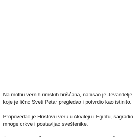
Na molbu vernih rimskih hrišćana, napisao je Jevanđelje,
koje je lično Sveti Petar pregledao i potvrdio kao istinito.
Propovedao je Hristovu veru u Akvileju i Egiptu, sagradio
mnoge crkve i postavljao sveštenike.