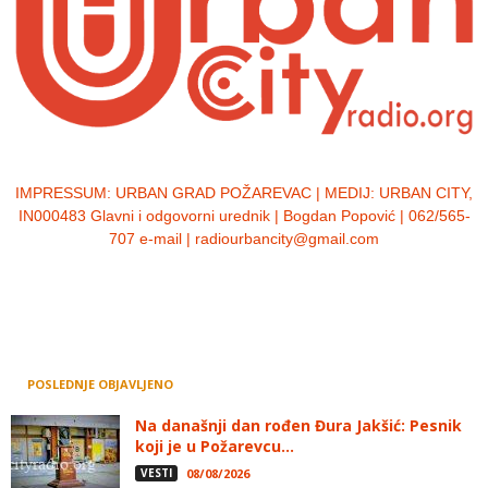
IMPRESSUM:
URBAN GRAD POŽAREVAC | MEDIJ: URBAN CITY,
IN000483 Glavni i odgovorni urednik | Bogdan Popović | 062/565-
707 e-mail | radiourbancity@gmail.com
POSLEDNJE OBJAVLJENO
Na današnji dan rođen Đura Jakšić: Pesnik
koji je u Požarevcu...
VESTI
08/08/2026