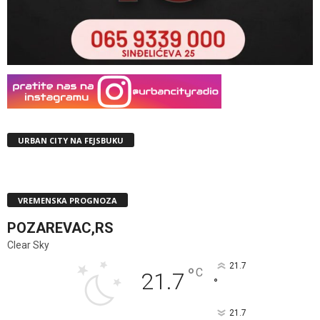
URBAN CITY NA FEJSBUKU
VREMENSKA PROGNOZA
POZAREVAC,RS
Clear Sky
21.7
°
C
21.7
°
21.7