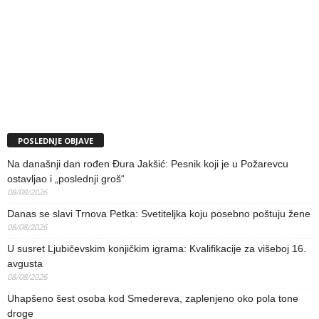
POSLEDNJE OBJAVE
Na današnji dan rođen Đura Jakšić: Pesnik koji je u Požarevcu
ostavljao i „poslednji groš“
08/08/2026
Danas se slavi Trnova Petka: Svetiteljka koju posebno poštuju žene
08/08/2026
U susret Ljubičevskim konjičkim igrama: Kvalifikacije za višeboj 16.
avgusta
08/08/2026
Uhapšeno šest osoba kod Smedereva, zaplenjeno oko pola tone
droge