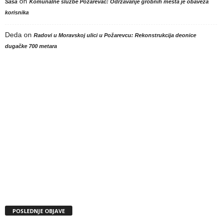
on
Sasa
Komunalne službe Požarevac: Održavanje grobnih mesta je obaveza
korisnika
Deda
on
Radovi u Moravskoj ulici u Požarevcu: Rekonstrukcija deonice
dugačke 700 metara
POSLEDNJE OBJAVE