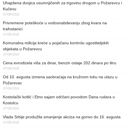
Uhapšena dvojica osumnjičenih za trgovinu drogom u Požarevcu i
Kučevu
07/08/2026
Privremene poteškoće u vodosnabdevanju zbog kvara na
trafostanici
07/08/2026
Komunalna milicija kreće u pojačanu kontrolu ugostiteljskih
objekata u Požarevcu
07/08/2026
Cena evrodizela viša za dinar, benzin ostaje 202 dinara po litru
07/08/2026
Od 10. avgusta izmena saobraćaja na kružnom toku na ulazu u
Požarevac
07/08/2026
Kostolački kotlić i Etno sajam održani povodom Dana rudara u
Kostolcu
07/08/2026
Vlada Srbije produžila smanjenje akciza na gorivo do 16. avgusta
07/08/2026