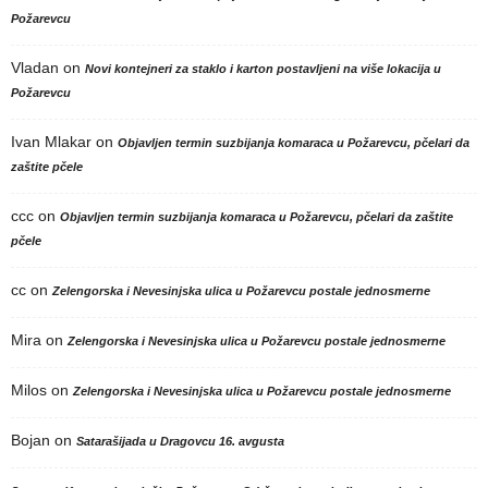
Požarevcu
Vladan
on
Novi kontejneri za staklo i karton postavljeni na više lokacija u
Požarevcu
Ivan Mlakar
on
Objavljen termin suzbijanja komaraca u Požarevcu, pčelari da
zaštite pčele
ccc
on
Objavljen termin suzbijanja komaraca u Požarevcu, pčelari da zaštite
pčele
cc
on
Zelengorska i Nevesinjska ulica u Požarevcu postale jednosmerne
Mira
on
Zelengorska i Nevesinjska ulica u Požarevcu postale jednosmerne
Milos
on
Zelengorska i Nevesinjska ulica u Požarevcu postale jednosmerne
Bojan
on
Satarašijada u Dragovcu 16. avgusta