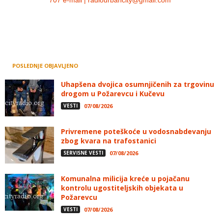
POSLEDNJE OBJAVLJENO
Uhapšena dvojica osumnjičenih za trgovinu
drogom u Požarevcu i Kučevu
VESTI
07/08/2026
Privremene poteškoće u vodosnabdevanju
zbog kvara na trafostanici
SERVISNE VESTI
07/08/2026
Komunalna milicija kreće u pojačanu
kontrolu ugostiteljskih objekata u
Požarevcu
VESTI
07/08/2026