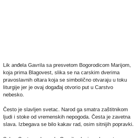
Lik anđela Gavrila sa presvetom Bogorodicom Marijom,
koja prima Blagovest, slika se na carskim dverima
pravoslavnih oltara koja se simbolično otvaraju u toku
liturgije jer je ovaj događaj otvorio put u Carstvo
nebesko.
Često je slavljen svetac. Narod ga smatra zaštitnikom
ljudi i stoke od vremenskih nepogoda. Česta je zavetna
slava. Izbegava se bilo kakav rad, osim sitnijih popravki.