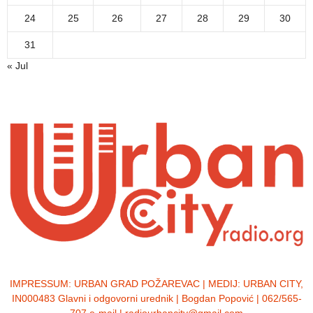
24
25
26
27
28
29
30
31
« Jul
IMPRESSUM:
URBAN GRAD POŽAREVAC | MEDIJ: URBAN CITY,
IN000483 Glavni i odgovorni urednik | Bogdan Popović | 062/565-
707 e-mail | radiourbancity@gmail.com