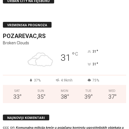
URBAN CITY NA FEJSBUKU
VREMENSKA PROGNOZA
POZAREVAC,RS
Broken Clouds
°
31
°
C
31
°
31
37%
4.9kmh
75%
SAT
SUN
MON
TUE
WED
33
°
35
°
38
°
39
°
37
°
NAJNOVIJI KOMENTARI
ccc
on
Komunalna milicija kreće u pojačanu kontrolu ugostiteljskih objekata u