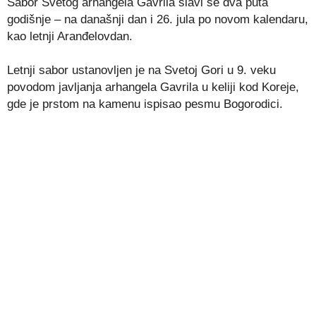
Sabor Svetog arhangela Gavrila slavi se dva puta
godišnje – na današnji dan i 26. jula po novom kalendaru,
kao letnji Aranđelovdan.
Letnji sabor ustanovljen je na Svetoj Gori u 9. veku
povodom javljanja arhangela Gavrila u keliji kod Koreje,
gde je prstom na kamenu ispisao pesmu Bogorodici.