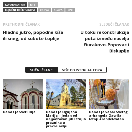
IZVOR/AUTOR
RTS
KLJUČNE REČI/TAGOVI
CRKVA
SLAVA
SPC
PRETHODNI ČLANAK
SLEDEĆI ČLANAK
Hladno jutro, popodne kiša
U toku rekonstrukcija
ili sneg, od subote toplije
puta između naselja
Đurakovo-Popovac i
Biskuplje
SLIČNI ČLANCI
VIŠE OD ISTOG AUTORA
Danas je Sveti Ilija
Danas je Ognjena
Danas je Sabor Svetog
Marija – jedan od
arhangela Gavrila –
najpoštovanijih letnjih
letnji Aranđelovdan
praznika u
pravoslavlju