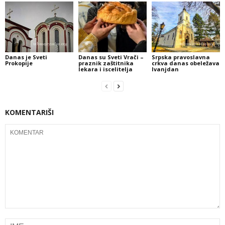
Danas je Sveti
Danas su Sveti Vrači –
Srpska pravoslavna
Prokopije
praznik zaštitnika
crkva danas obeležava
lekara i iscelitelja
Ivanjdan
KOMENTARIŠI