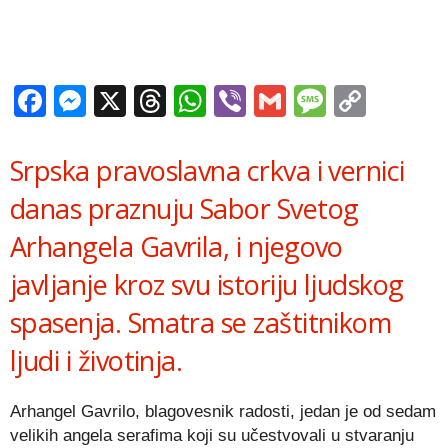
Facebook
Messenger
X
Threads
WhatsApp
Viber
Gmail
Messag
Copy
Link
Srpska pravoslavna crkva i vernici
danas praznuju Sabor Svetog
Arhangela Gavrila, i njegovo
javljanje kroz svu istoriju ljudskog
spasenja. Smatra se zaštitnikom
ljudi i životinja.
Arhangel Gavrilo, blagovesnik radosti, jedan je od sedam
velikih angela serafima koji su učestvovali u stvaranju