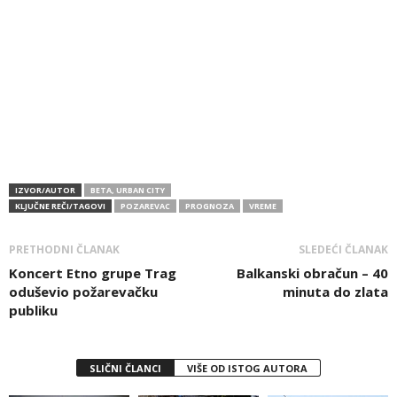
IZVOR/AUTOR
BETA, URBAN CITY
KLJUČNE REČI/TAGOVI
POZAREVAC
PROGNOZA
VREME
PRETHODNI ČLANAK
SLEDEĆI ČLANAK
Koncert Etno grupe Trag
Balkanski obračun – 40
oduševio požarevačku
minuta do zlata
publiku
SLIČNI ČLANCI
VIŠE OD ISTOG AUTORA