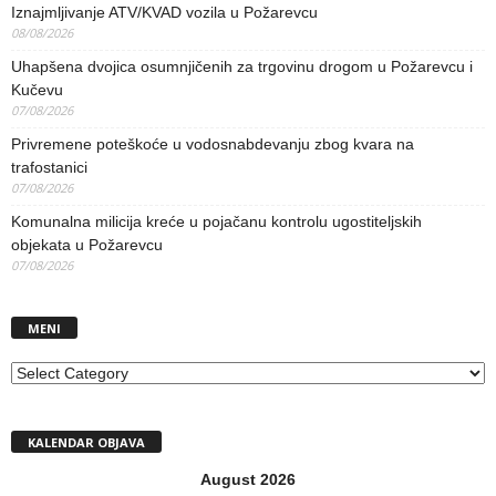
Iznajmljivanje ATV/KVAD vozila u Požarevcu
08/08/2026
Uhapšena dvojica osumnjičenih za trgovinu drogom u Požarevcu i
Kučevu
07/08/2026
Privremene poteškoće u vodosnabdevanju zbog kvara na
trafostanici
07/08/2026
Komunalna milicija kreće u pojačanu kontrolu ugostiteljskih
objekata u Požarevcu
07/08/2026
MENI
MENI
KALENDAR OBJAVA
August 2026