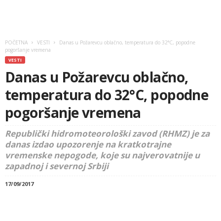
POČETNA
VESTI
Danas u Požarevcu oblačno, temperatura do 32°C, popodne
pogoršanje vremena
VESTI
Danas u Požarevcu oblačno,
temperatura do 32°C, popodne
pogoršanje vremena
Republički hidromoteorološki zavod (RHMZ) je za
danas izdao upozorenje na kratkotrajne
vremenske nepogode, koje su najverovatnije u
zapadnoj i severnoj Srbiji
17/09/2017