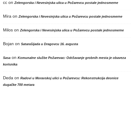
cc
on
Zelengorska i Nevesinjska ulica u Požarevcu postale jednosmerne
Mira
on
Zelengorska i Nevesinjska ulica u Požarevcu postale jednosmerne
Milos
on
Zelengorska i Nevesinjska ulica u Požarevcu postale jednosmerne
Bojan
on
Satarašijada u Dragovcu 16. avgusta
on
Sasa
Komunalne službe Požarevac: Održavanje grobnih mesta je obaveza
korisnika
Deda
on
Radovi u Moravskoj ulici u Požarevcu: Rekonstrukcija deonice
dugačke 700 metara