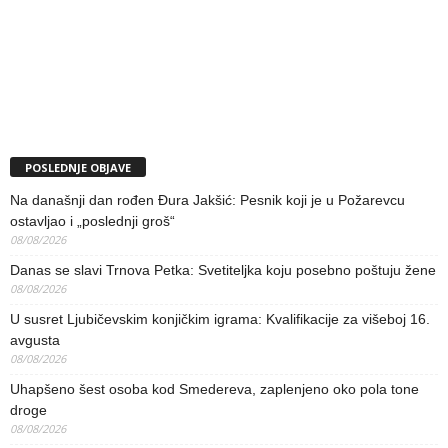
POSLEDNJE OBJAVE
Na današnji dan rođen Đura Jakšić: Pesnik koji je u Požarevcu
ostavljao i „poslednji groš“
08/08/2026
Danas se slavi Trnova Petka: Svetiteljka koju posebno poštuju žene
08/08/2026
U susret Ljubičevskim konjičkim igrama: Kvalifikacije za višeboj 16.
avgusta
08/08/2026
Uhapšeno šest osoba kod Smedereva, zaplenjeno oko pola tone
droge
08/08/2026