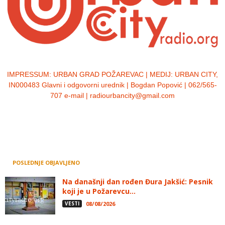
IMPRESSUM:
URBAN GRAD POŽAREVAC | MEDIJ: URBAN CITY,
IN000483 Glavni i odgovorni urednik | Bogdan Popović | 062/565-
707 e-mail | radiourbancity@gmail.com
POSLEDNJE OBJAVLJENO
Na današnji dan rođen Đura Jakšić: Pesnik
koji je u Požarevcu...
VESTI
08/08/2026