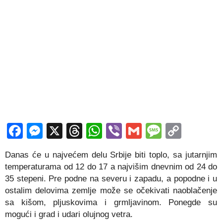
Facebook
Messenger
X
Threads
WhatsApp
Viber
Gmail
Messag
Copy
Link
Danas će u najvećem delu Srbije biti toplo, sa jutarnjim
temperaturama od 12 do 17 a najvišim dnevnim od 24 do
35 stepeni. Pre podne na severu i zapadu, a popodne i u
ostalim delovima zemlje može se očekivati naoblačenje
sa kišom, pljuskovima i grmljavinom. Ponegde su
mogući i grad i udari olujnog vetra.