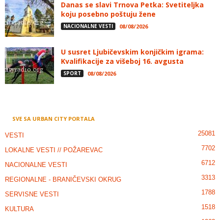
Danas se slavi Trnova Petka: Svetiteljka
koju posebno poštuju žene
NACIONALNE VESTI
08/08/2026
U susret Ljubičevskim konjičkim igrama:
Kvalifikacije za višeboj 16. avgusta
SPORT
08/08/2026
SVE SA URBAN CITY PORTALA
25081
VESTI
7702
LOKALNE VESTI // POŽAREVAC
6712
NACIONALNE VESTI
3313
REGIONALNE - BRANIČEVSKI OKRUG
1788
SERVISNE VESTI
1518
KULTURA