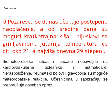
Reklame
U Požarevcu se danas očekuje postepeno
naoblačenje, a od sredine dana su
mogući kratkotrajna kiša i pljuskovi sa
grmljavinom. Jutarnja temperatura će
biti oko 21, a najviša dnevna 29 stepeni.
Biometeorološka situacija uticaće nepovolјno na
kardiovaskularne bolesnike i astmatičare.
Neraspoloženje, reumatski bolovi i glavobolјa su moguće
meteoropatske reakcije. Učesnicima u saobraćaju se
preporučuje poseban oprez.