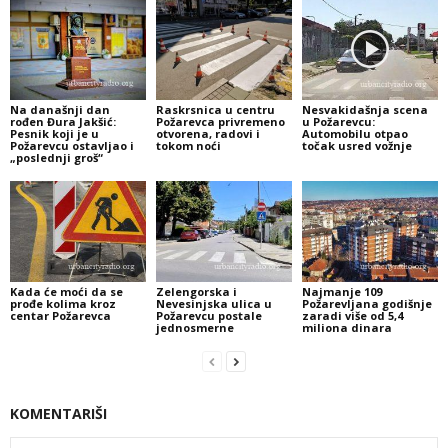
Na današnji dan
Raskrsnica u centru
Nesvakidašnja scena
rođen Đura Jakšić:
Požarevca privremeno
u Požarevcu:
Pesnik koji je u
otvorena, radovi i
Automobilu otpao
Požarevcu ostavljao i
tokom noći
točak usred vožnje
„poslednji groš“
Kada će moći da se
Zelengorska i
Najmanje 109
prođe kolima kroz
Nevesinjska ulica u
Požarevljana godišnje
centar Požarevca
Požarevcu postale
zaradi više od 5,4
jednosmerne
miliona dinara
KOMENTARIŠI