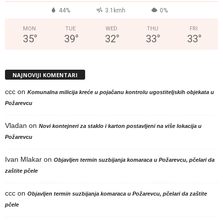
44%
3.1kmh
0%
MON
TUE
WED
THU
FRI
35
°
39
°
32
°
33
°
33
°
NAJNOVIJI KOMENTARI
ccc
on
Komunalna milicija kreće u pojačanu kontrolu ugostiteljskih objekata u
Požarevcu
Vladan
on
Novi kontejneri za staklo i karton postavljeni na više lokacija u
Požarevcu
Ivan Mlakar
on
Objavljen termin suzbijanja komaraca u Požarevcu, pčelari da
zaštite pčele
ccc
on
Objavljen termin suzbijanja komaraca u Požarevcu, pčelari da zaštite
pčele