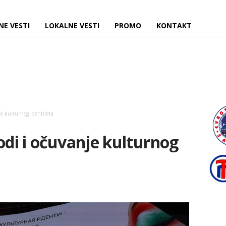
NE VESTI
LOKALNE VESTI
PROMO
KONTAKT
je kulturnog identiteta
odi i očuvanje kulturnog