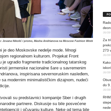
PO
Rado
deoni
06/08
Za tr
o: Jovana Nikolić / promo, Masha Andrianova na Moscow Fashion Week
preko
čni je deo Moskovske nedelje mode. Mnogi
273 
06/08
ojom regionalnom kulturom. Projekat Front
ju je ugradio fragmente tradicionalnog tatarskog
Kako 
iskori
oristi jermenske nacionalne šare u savremenim
06/08
ndrianova, inspirisana severnoruskim nasleđem,
e sa modernim minimalističkim dizajnom, nudeći
Obus
do 9.
icije.
06/08
RHMZ
vali su predstavnici kompanije Sber i drugih
stepe
đunarodne partnere. Diskusije su bile posvećene
nedel
inteligenciji i očuvanju kulture. Neke od tema bile