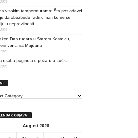
/2026
na visokim temperaturama: Šta poslodavci
ju da obezbede radnicima i kome se
vljuju nepravilnosti
/2026
ežen Dan rudara u Starom Kostolcu,
ženi venci na Majdanu
/2026
 osoba poginula u požaru u Lučici
/2026
NI
I
LENDAR OBJAVA
August 2026