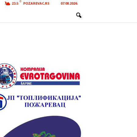
C
POZAREVAC,RS
07.08.2026.
23.5