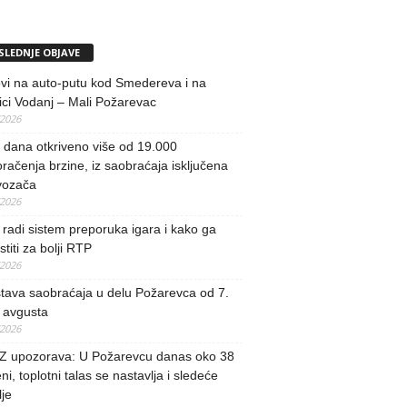
SLEDNJE OBJAVE
vi na auto-putu kod Smedereva i na
ci Vodanj – Mali Požarevac
/2026
i dana otkriveno više od 19.000
račenja brzine, iz saobraćaja isključena
vozača
/2026
radi sistem preporuka igara i kako ga
stiti za bolji RTP
/2026
tava saobraćaja u delu Požarevca od 7.
 avgusta
/2026
 upozorava: U Požarevcu danas oko 38
ni, toplotni talas se nastavlja i sledeće
je