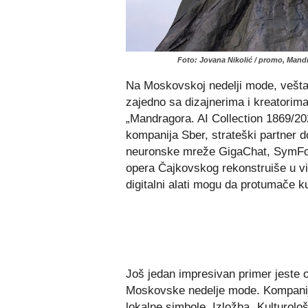
Foto: Jovana Nikolić / promo, Mandr
Na Moskovskoj nedelji mode, veštač
zajedno sa dizajnerima i kreatorim
„Mandragora. AI Collection 1869/20
kompanija Sber, strateški partner d
neuronske mreže GigaChat, SymFo
opera Čajkovskog rekonstruiše u v
digitalni alati mogu da protumače 
Još jedan impresivan primer jeste o
Moskovske nedelje mode. Kompanija j
lokalne simbole. Izložba „Kulturološ