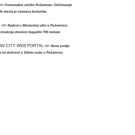
on
Komunalne službe Požarevac: Održavanje
h mesta je obaveza korisnika
a
on
Radovi u Moravskoj ulici u Požarevcu:
strukcija deonice dugačke 700 metara
AN CITY WEB PORTAL
on
Nova sudija
la na dužnost u Višem sudu u Požarevcu