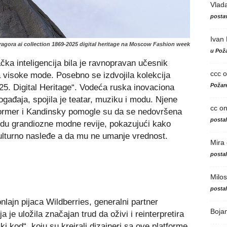
Vlad
postav
Ivan
agora ai collection 1869-2025 digital heritage na Moscow Fashion week
u Poža
ka inteligencija bila je ravnopravan učesnik
ccc
o
a visoke mode. Posebno se izdvojila kolekcija
Požare
25. Digital Heritage“. Vodeća ruska inovaciona
ogađaja, spojila je teatar, muziku i modu. Njene
cc
o
rmer i Kandinsky pomogle su da se nedovršena
posta
idu grandiozne modne revije, pokazujući kako
kulturno nasleđe a da mu ne umanje vrednost.
Mira
posta
Milos
posta
nlajn pijaca Wildberries, generalni partner
Boja
e uložila značajan trud da oživi i reinterpretira
ki kod“, koju su kreirali dizajneri sa ove platforme,