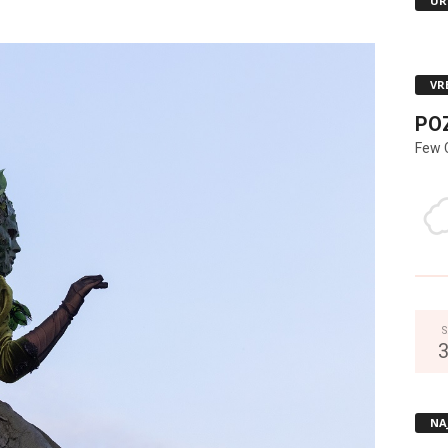
UR
VR
PO
Few 
S
NA