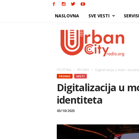
NASLOVNA
SVE VESTI
SERVIS
Urban
City
POČETNA
PROMO
Digitalizacija u modi i očuvan
PROMO
VESTI
Digitalizacija u m
identiteta
03/10/2025