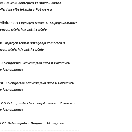
an
on
Novi kontejneri za staklo i karton
ljeni na više lokacija u Požarevcu
 Mlakar
on
Objavljen termin suzbijanja komaraca
revcu, pčelari da zaštite pčele
n
Objavljen termin suzbijanja komaraca u
vcu, pčelari da zaštite pčele
n
Zelengorska i Nevesinjska ulica u Požarevcu
le jednosmerne
on
Zelengorska i Nevesinjska ulica u Požarevcu
le jednosmerne
on
Zelengorska i Nevesinjska ulica u Požarevcu
le jednosmerne
n
on
Satarašijada u Dragovcu 16. avgusta