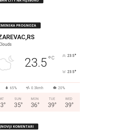
BAN CITY NA FEJSBUKU
EMENSKA PROGNOZA
ZAREVAC,RS
Clouds
°
23.5
°
C
23.5
°
23.5
65%
0.3kmh
20%
AT
SUN
MON
TUE
WED
33
°
35
°
36
°
39
°
39
°
JNOVIJI KOMENTARI