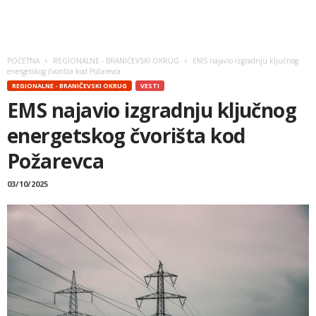
POČETNA
REGIONALNE - BRANIČEVSKI OKRUG
EMS najavio izgradnju ključnog
energetskog čvorišta kod Požarevca
REGIONALNE - BRANIČEVSKI OKRUG
VESTI
EMS najavio izgradnju ključnog
energetskog čvorišta kod
Požarevca
03/10/2025