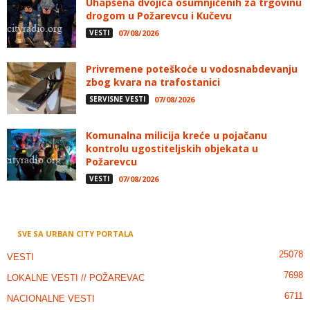
Uhapšena dvojica osumnjičenih za trgovinu
drogom u Požarevcu i Kučevu
VESTI
07/08/2026
Privremene poteškoće u vodosnabdevanju
zbog kvara na trafostanici
SERVISNE VESTI
07/08/2026
Komunalna milicija kreće u pojačanu
kontrolu ugostiteljskih objekata u
Požarevcu
VESTI
07/08/2026
SVE SA URBAN CITY PORTALA
25078
VESTI
7698
LOKALNE VESTI // POŽAREVAC
6711
NACIONALNE VESTI