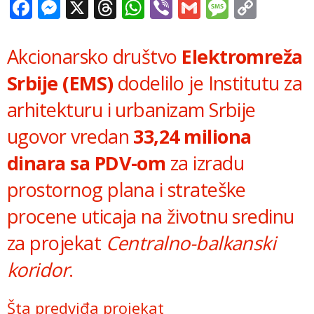
Facebook
Messenger
X
Threads
WhatsApp
Viber
Gmail
Messag
Copy
Link
Akcionarsko društvo
Elektromreža
Srbije (EMS)
dodelilo je Institutu za
arhitekturu i urbanizam Srbije
ugovor vredan
33,24 miliona
dinara sa PDV-om
za izradu
prostornog plana i strateške
procene uticaja na životnu sredinu
za projekat
Centralno-balkanski
koridor
.
Šta predviđa projekat