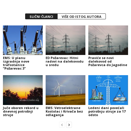
SLIČNI ČLANCI
VIŠE OD ISTOG AUTORA
EMS: U planu
ED Požarevac: Hitni
Praviće se novi
izgradnja nove
radovi na dalekovodu
dalekovod od
trafostanice
u sredu
Požarevca do Jagodine
“Požarevac 3”
Juče oboren rekord u
EMS: Vetroelektrane
Ledeni dani povećali
dnevnoj potrošnji
Kostolac i Krivača bez
potrošnju struje za 17
struje
odlaganja
odsto