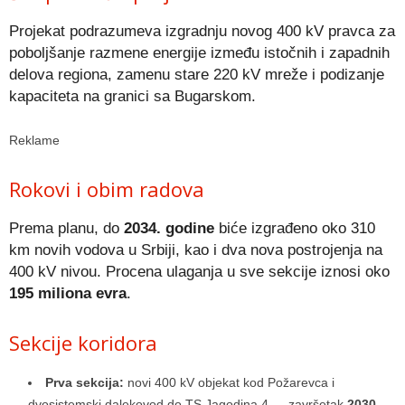
Projekat podrazumeva izgradnju novog 400 kV pravca za
poboljšanje razmene energije između istočnih i zapadnih
delova regiona, zamenu stare 220 kV mreže i podizanje
kapaciteta na granici sa Bugarskom.
Reklame
Rokovi i obim radova
Prema planu, do
2034. godine
biće izgrađeno oko
310
km novih vodova
u Srbiji, kao i dva nova postrojenja na
400 kV nivou. Procena ulaganja u sve sekcije iznosi oko
195 miliona evra
.
Sekcije koridora
Prva sekcija:
novi 400 kV objekat kod Požarevca i
dvosistemski dalekovod do TS Jagodina 4 — završetak
2030
.