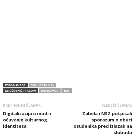
IZVOR/AUTOR
EMS,URBAN CITY
KLJUČNE REČI/TAGOVI
DALEKOVOD
EMS
PRETHODNI ČLANAK
SLEDEĆI ČLANAK
Digitalizacija u modi i
Zabela i NSZ potpisali
očuvanje kulturnog
sporazum o obuci
identiteta
osuđenika pred izlazak na
slobodu