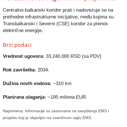
Centralno-balkanski koridor prati i nadovezuje se na
prethodne infrastrukturne inicijative, među kojima su
Transbalkanski i Severni (CSE) koridor za prenos
električne energije.
Brzi podaci
Vrednost ugovora:
33.240.000 RSD (sa PDV)
Rok završetka:
2034.
Dužina novih vodova:
~310 km
Planirana ulaganja:
~195 miliona EUR
Napomena: Informacije su zasnovane na saopštenju EMS i
projektu koji je objavljen na zvaničnom sajtu EMS.