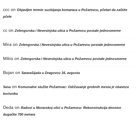
ccc
on
Objavljen termin suzbijanja komaraca u Požarevcu, pčelari da zaštite
pčele
cc
on
Zelengorska i Nevesinjska ulica u Požarevcu postale jednosmerne
Mira
on
Zelengorska i Nevesinjska ulica u Požarevcu postale jednosmerne
Milos
on
Zelengorska i Nevesinjska ulica u Požarevcu postale jednosmerne
Bojan
on
Satarašijada u Dragovcu 16. avgusta
on
Sasa
Komunalne službe Požarevac: Održavanje grobnih mesta je obaveza
korisnika
Deda
on
Radovi u Moravskoj ulici u Požarevcu: Rekonstrukcija deonice
dugačke 700 metara