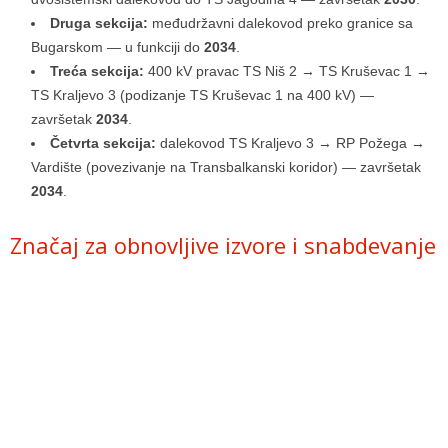
Druga sekcija:
međudržavni dalekovod preko granice sa
Bugarskom — u funkciji do
2034
.
Treća sekcija:
400 kV pravac TS Niš 2 → TS Kruševac 1 →
TS Kraljevo 3 (podizanje TS Kruševac 1 na 400 kV) —
završetak
2034
.
Četvrta sekcija:
dalekovod TS Kraljevo 3 → RP Požega →
Vardište (povezivanje na Transbalkanski koridor) — završetak
2034
.
Značaj za obnovljive izvore i snabdevanje