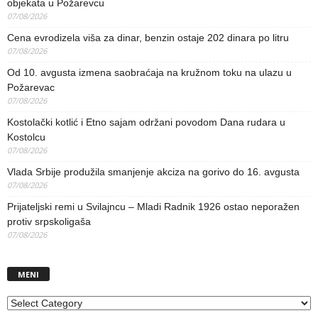
objekata u Požarevcu
07/08/2026
Cena evrodizela viša za dinar, benzin ostaje 202 dinara po litru
07/08/2026
Od 10. avgusta izmena saobraćaja na kružnom toku na ulazu u
Požarevac
07/08/2026
Kostolački kotlić i Etno sajam održani povodom Dana rudara u
Kostolcu
07/08/2026
Vlada Srbije produžila smanjenje akciza na gorivo do 16. avgusta
07/08/2026
Prijateljski remi u Svilajncu – Mladi Radnik 1926 ostao neporažen
protiv srpskoligaša
07/08/2026
MENI
MENI