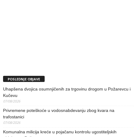
POSLEDNJE OBJAVE
Uhapšena dvojica osumnjičenih za trgovinu drogom u Požarevcu i
Kučevu
07/08/2026
Privremene poteškoće u vodosnabdevanju zbog kvara na
trafostanici
07/08/2026
Komunalna milicija kreće u pojačanu kontrolu ugostiteljskih