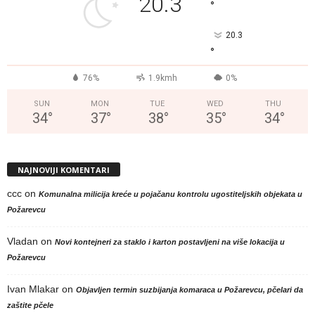
20.3
°
20.3
°
76%
1.9kmh
0%
SUN
MON
TUE
WED
THU
34
°
37
°
38
°
35
°
34
°
NAJNOVIJI KOMENTARI
ccc
on
Komunalna milicija kreće u pojačanu kontrolu ugostiteljskih objekata u
Požarevcu
Vladan
on
Novi kontejneri za staklo i karton postavljeni na više lokacija u
Požarevcu
Ivan Mlakar
on
Objavljen termin suzbijanja komaraca u Požarevcu, pčelari da
zaštite pčele