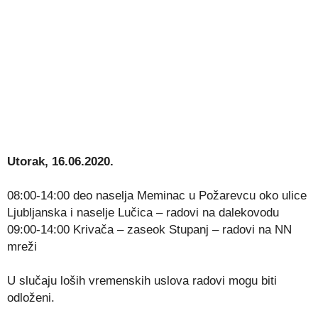
Utorak, 16.06.2020.
08:00-14:00 deo naselja Meminac u Požarevcu oko ulice
Ljubljanska i naselje Lučica – radovi na dalekovodu
09:00-14:00 Krivača – zaseok Stupanj – radovi na NN
mreži
U slučaju loših vremenskih uslova radovi mogu biti
odloženi.