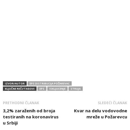
IZVOR/AUTOR
EPS DISTRIBUCIJA POŽAREVAC
KLJUČNE REČI/TAGOVI
EPS
ISKLJUCENJE
STRUJA
PRETHODNI ČLANAK
SLEDEĆI ČLANAK
3,2% zaraženih od broja
Kvar na delu vodovodne
testiranih na koronavirus
mreže u Požarevcu
u Srbiji