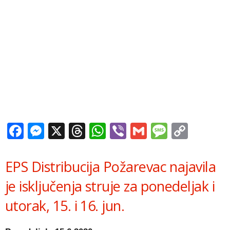
Facebook
Messenger
X
Threads
WhatsApp
Viber
Gmail
Messag
Copy
Link
EPS Distribucija Požarevac najavila
je isključenja struje za ponedeljak i
utorak, 15. i 16. jun.