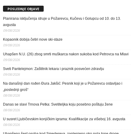
POSLEDNJE OBJAVE
Planirana isključenja struje u Požarevcu, Kučevu i Golupcu od 10. do 13.
avgusta
09/08/2026
Kopaonik dobija četiri nove ski-staze
09/08/2026
Uhapšen N.U. (26) zbog smrti muškarca nakon sukoba kod Petrovca na Mlavi
09/08/2026
Sveti Pantelejmon: Zaštitnik lekara i praznik posvećen zdravlju
09/08/2026
Na današnji dan rođen Đura Jakšić: Pesnik koji je u Požarevcu ostavljao i
„poslednji groš“
08/08/2026
Danas se slavi Trnova Petka: Svetiteljka koju posebno poštuju žene
08/08/2026
U susret Ljubičevskim konjičkim igrama: Kvalifikacije za višeboj 16. avgusta
08/08/2026
Uhapšeno šest osoba kod Smedereva, zaplenjeno oko pola tone droge