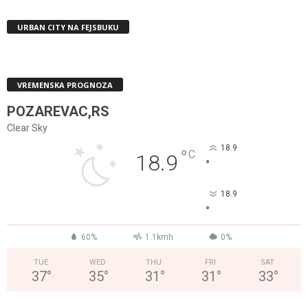
URBAN CITY NA FEJSBUKU
VREMENSKA PROGNOZA
POZAREVAC,RS
Clear Sky
18.9
°
C
18.9
°
18.9
°
60%
1.1kmh
0%
TUE
WED
THU
FRI
SAT
37
°
35
°
31
°
31
°
33
°