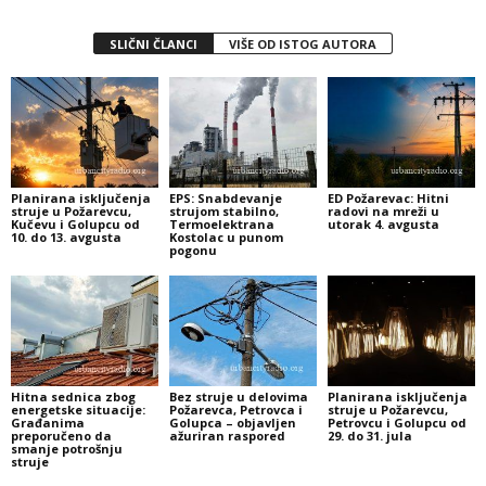
SLIČNI ČLANCI
VIŠE OD ISTOG AUTORA
Planirana isključenja
EPS: Snabdevanje
ED Požarevac: Hitni
struje u Požarevcu,
strujom stabilno,
radovi na mreži u
Kučevu i Golupcu od
Termoelektrana
utorak 4. avgusta
10. do 13. avgusta
Kostolac u punom
pogonu
Hitna sednica zbog
Bez struje u delovima
Planirana isključenja
energetske situacije:
Požarevca, Petrovca i
struje u Požarevcu,
Građanima
Golupca – objavljen
Petrovcu i Golupcu od
preporučeno da
ažuriran raspored
29. do 31. jula
smanje potrošnju
struje