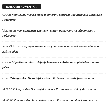
NAJNOVIJI KOMENTARI
ccc
on
Komunalna milicija kreće u pojačanu kontrolu ugostiteljskih objekata u
Požarevcu
Vladan
on
Novi kontejneri za staklo i karton postavljeni na više lokacija u
Požarevcu
Ivan Mlakar
on
Objavljen termin suzbijanja komaraca u Požarevcu, pčelari da
zaštite pčele
ccc
on
Objavljen termin suzbijanja komaraca u Požarevcu, pčelari da zaštite
pčele
cc
on
Zelengorska i Nevesinjska ulica u Požarevcu postale jednosmerne
Mira
on
Zelengorska i Nevesinjska ulica u Požarevcu postale jednosmerne
Milos
on
Zelengorska i Nevesinjska ulica u Požarevcu postale jednosmerne