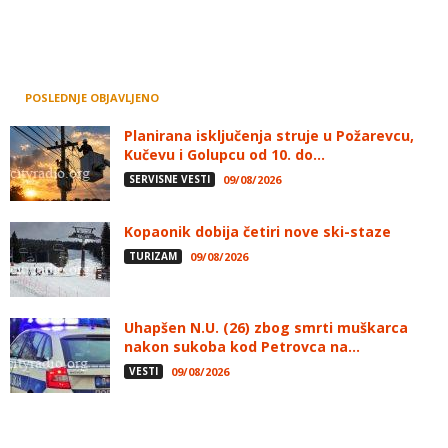
POSLEDNJE OBJAVLJENO
Planirana isključenja struje u Požarevcu,
Kučevu i Golupcu od 10. do...
SERVISNE VESTI
09/08/2026
Kopaonik dobija četiri nove ski-staze
TURIZAM
09/08/2026
Uhapšen N.U. (26) zbog smrti muškarca
nakon sukoba kod Petrovca na...
VESTI
09/08/2026