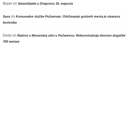
Bojan
on
Satarašijada u Dragovcu 16. avgusta
on
Sasa
Komunalne službe Požarevac: Održavanje grobnih mesta je obaveza
korisnika
Deda
on
Radovi u Moravskoj ulici u Požarevcu: Rekonstrukcija deonice dugačke
700 metara