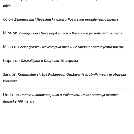
pčele
cc
on
Zelengorska i Nevesinjska ulica u Požarevcu postale jednosmerne
Mira
on
Zelengorska i Nevesinjska ulica u Požarevcu postale jednosmerne
Milos
on
Zelengorska i Nevesinjska ulica u Požarevcu postale jednosmerne
Bojan
on
Satarašijada u Dragovcu 16. avgusta
on
Sasa
Komunalne službe Požarevac: Održavanje grobnih mesta je obaveza
korisnika
Deda
on
Radovi u Moravskoj ulici u Požarevcu: Rekonstrukcija deonice
dugačke 700 metara