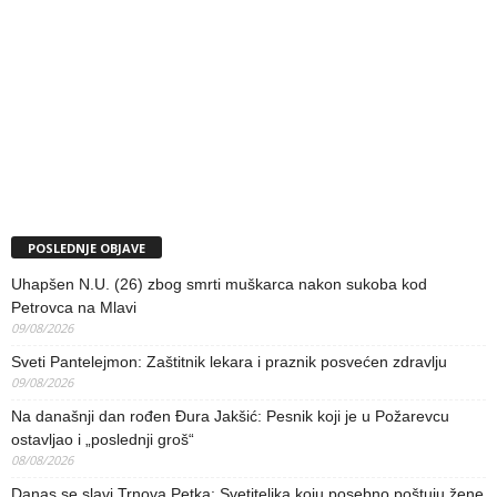
POSLEDNJE OBJAVE
Uhapšen N.U. (26) zbog smrti muškarca nakon sukoba kod
Petrovca na Mlavi
09/08/2026
Sveti Pantelejmon: Zaštitnik lekara i praznik posvećen zdravlju
09/08/2026
Na današnji dan rođen Đura Jakšić: Pesnik koji je u Požarevcu
ostavljao i „poslednji groš“
08/08/2026
Danas se slavi Trnova Petka: Svetiteljka koju posebno poštuju žene