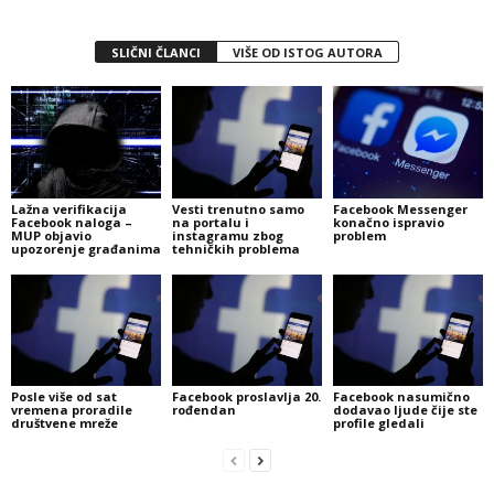
SLIČNI ČLANCI
VIŠE OD ISTOG AUTORA
Lažna verifikacija
Vesti trenutno samo
Facebook Messenger
Facebook naloga –
na portalu i
konačno ispravio
MUP objavio
instagramu zbog
problem
upozorenje građanima
tehničkih problema
Posle više od sat
Facebook proslavlja 20.
Facebook nasumično
vremena proradile
rođendan
dodavao ljude čije ste
društvene mreže
profile gledali