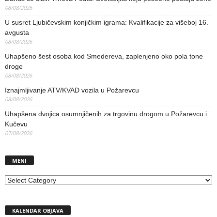
08/08/2026
U susret Ljubičevskim konjičkim igrama: Kvalifikacije za višeboj 16.
avgusta
08/08/2026
Uhapšeno šest osoba kod Smedereva, zaplenjeno oko pola tone
droge
08/08/2026
Iznajmljivanje ATV/KVAD vozila u Požarevcu
08/08/2026
Uhapšena dvojica osumnjičenih za trgovinu drogom u Požarevcu i
Kučevu
07/08/2026
MENI
MENI
KALENDAR OBJAVA