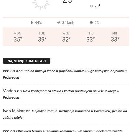
°
28
44%
3.1kmh
0%
MON
TUE
WED
THU
FRI
35
°
39
°
32
°
33
°
33
°
NAJNOVIJI KOMENTARI
ccc
on
Komunalna milicija kreće u pojačanu kontrolu ugostiteljskih objekata u
Požarevcu
Vladan
on
Novi kontejneri za staklo i karton postavljeni na više lokacija u
Požarevcu
Ivan Mlakar
on
Objavljen termin suzbijanja komaraca u Požarevcu, pčelari da
zaštite pčele
ccc
on
Objavljen termin suzbijanja komaraca u Požarevcu, pčelari da zaštite