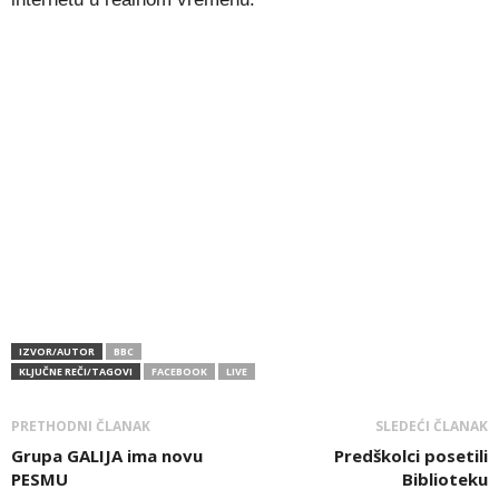
IZVOR/AUTOR
BBC
KLJUČNE REČI/TAGOVI
FACEBOOK
LIVE
PRETHODNI ČLANAK
SLEDEĆI ČLANAK
Grupa GALIJA ima novu
Predškolci posetili
PESMU
Biblioteku