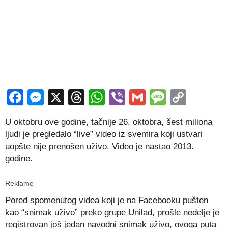
Facebook
Messenger
X
Threads
WhatsApp
Viber
Gmail
Messag
Copy
Link
U oktobru ove godine, tačnije 26. oktobra, šest miliona
ljudi je pregledalo “live” video iz svemira koji ustvari
uopšte nije prenošen uživo. Video je nastao 2013.
godine.
Reklame
Pored spomenutog videa koji je na Facebooku pušten
kao “snimak uživo” preko grupe Unilad, prošle nedelje je
registrovan još jedan navodni snimak uživo, ovoga puta