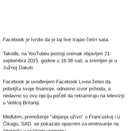
Facebook je tvrdio da je taj live trajao četiri sata.
Takođe, na YouTubeu postoji snimak objavljen 21.
septembra 2015. godine u 16:38 sati, a snimljen je u
Južnoj Dakoti.
Facebook je uvođenjem Facebook Livea želeo da
poboljša svoje finansije, odnosno izvor prihoda, a
nedavno su ovu opciju počeli da reklamiraju na televiziji
u Velikoj Britaniji.
Međutim, prenošenje “ubijanja uživo” u Francuskoj i u
Čikagu, SAD, se pokazalo opasnim za emitovanje na
internetu u realnom vremenu.