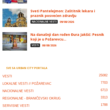
Sveti Pantelejmon: Zaštitnik lekara i
praznik posvećen zdravlju
NACIONALNE VESTI
09/08/2026
Na današnji dan rođen Đura Jakšić: Pesnik
koji je u Požarevcu...
VESTI
08/08/2026
SVE SA URBAN CITY PORTALA
25082
VESTI
7703
LOKALNE VESTI // POŽAREVAC
6713
NACIONALNE VESTI
3313
REGIONALNE - BRANIČEVSKI OKRUG
1788
SERVISNE VESTI