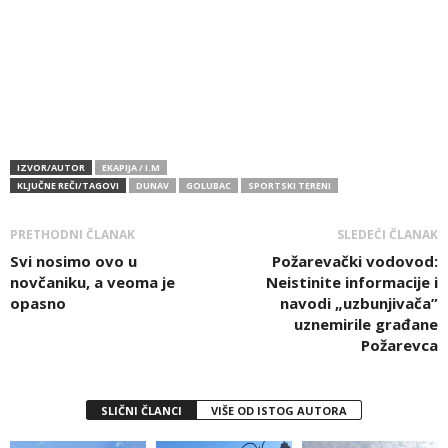
IZVOR/AUTOR
EKAPIJA / I.M
KLJUČNE REČI/TAGOVI
DUNAV
GOLUBAC
SPORTSKI TERENI
PRETHODNI ČLANAK
SLEDEĆI ČLANAK
Svi nosimo ovo u
Požarevački vodovod:
novčaniku, a veoma je
Neistinite informacije i
opasno
navodi „uzbunjivača”
uznemirile građane
Požarevca
SLIČNI ČLANCI
VIŠE OD ISTOG AUTORA