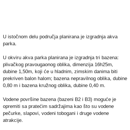
U istočnom delu područja planirana je izgradnja akva
parka.
U okviru akva parka planirana je izgradnja tri bazena:
plivačkog pravougaonog oblika, dimenzija 16h25m,
dubine 1,50m, koji će u hladnim, zimskim danima biti
prekriven balon halom; bazena nepravilnog oblika, dubine
0,80 m i bazena kružnog oblika, dubine 0,40 m.
Vodene površine bazena (bazeni B2 i B3) moguće je
opremiti sa pratećim sadržajima kao što su vodene
pečurke, slapovi, vodeni tobogani i druge vodene
atrakcije.