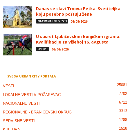
Danas se slavi Trnova Petka: Svetiteljka
koju posebno poštuju žene
NACIONALNE VESTI
08/08/2026
U susret Ljubičevskim konjičkim igrama:
Kvalifikacije za višeboj 16. avgusta
SPORT
08/08/2026
SVE SA URBAN CITY PORTALA
25081
VESTI
7702
LOKALNE VESTI // POŽAREVAC
6712
NACIONALNE VESTI
3313
REGIONALNE - BRANIČEVSKI OKRUG
1788
SERVISNE VESTI
1518
KULTURA