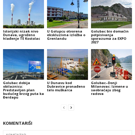
Istorijski nizak nivo
U Golupcu otvorena
Golubac bio domaćin
Dunava, ugroženo
ekskluzivna izložba o
potpisivanja
hlađenje TE Kostolac
Grenlandu
sporazuma za EXPO
2027
Golubac dobija
U Dunavu kod
Golubac–Donji
obilaznicu:
Dubravice pronađeno
Milanovac: Izmene u
Predstavljen plan
telo muškarca
saobraćaju zbog
budućeg brzog puta ka
radova
Đerdapu
KOMENTARIŠI