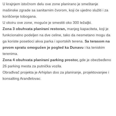
U krajnjem istočnom delu ove zone planirano je smeštanje
mašinske zgrade sa sanitarnim čvorom, koji će ujedno služiti i za
korišćenje tobogana.
U okviru ove zone, moguće je smestiti oko 300 ležaljki.
Zona 3 obuhvata planirani restoran,
manjeg kapaciteta, koji je
funkcionalno podeljen na dve celine, tako da nesmetano mogu da
ga koriste posetioci akva parka i sportskih terena.
Sa terasom na
prvom spratu omogućen je pogled ka Dunavu
i ka teniskim
terenima.
Zona 4 obuhvata planirani parking prostor,
gde je obezbeđeno
26 parking mesta za putnička vozila.
Obrađivač projekta je Arhiplan doo za planiranje, projektovanjee i
konsalting Aranđelovac.