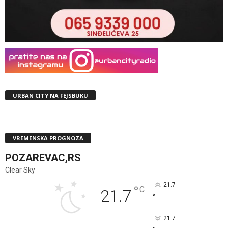
URBAN CITY NA FEJSBUKU
VREMENSKA PROGNOZA
POZAREVAC,RS
Clear Sky
21.7
°
C
21.7
°
21.7