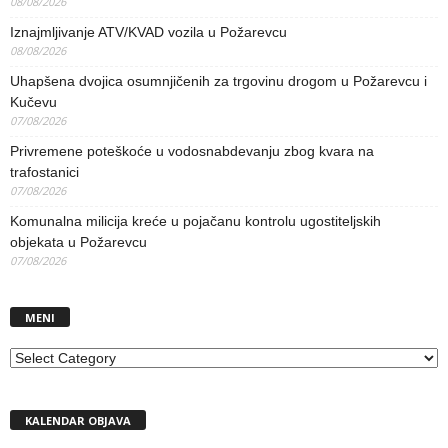
08/08/2026
Iznajmljivanje ATV/KVAD vozila u Požarevcu
08/08/2026
Uhapšena dvojica osumnjičenih za trgovinu drogom u Požarevcu i
Kučevu
07/08/2026
Privremene poteškoće u vodosnabdevanju zbog kvara na
trafostanici
07/08/2026
Komunalna milicija kreće u pojačanu kontrolu ugostiteljskih
objekata u Požarevcu
07/08/2026
MENI
MENI
KALENDAR OBJAVA