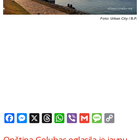
Foto: Urban City / B.P.
Facebook
Messenger
X
Threads
WhatsApp
Viber
Gmail
Messag
Copy
Link
Opština Golubac oglasila je javnu