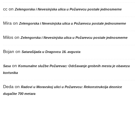
cc
on
Zelengorska i Nevesinjska ulica u Požarevcu postale jednosmerne
Mira
on
Zelengorska i Nevesinjska ulica u Požarevcu postale jednosmerne
Milos
on
Zelengorska i Nevesinjska ulica u Požarevcu postale jednosmerne
Bojan
on
Satarašijada u Dragovcu 16. avgusta
on
Sasa
Komunalne službe Požarevac: Održavanje grobnih mesta je obaveza
korisnika
Deda
on
Radovi u Moravskoj ulici u Požarevcu: Rekonstrukcija deonice
dugačke 700 metara