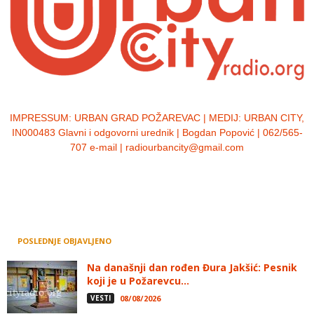
IMPRESSUM:
URBAN GRAD POŽAREVAC | MEDIJ: URBAN CITY,
IN000483 Glavni i odgovorni urednik | Bogdan Popović | 062/565-
707 e-mail | radiourbancity@gmail.com
POSLEDNJE OBJAVLJENO
Na današnji dan rođen Đura Jakšić: Pesnik
koji je u Požarevcu...
VESTI
08/08/2026