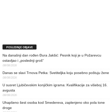
POSLEDNJE OBJAVE
Na današnji dan rođen Đura Jakšić: Pesnik koji je u Požarevcu
ostavljao i „poslednji groš“
08/08/2026
Danas se slavi Trnova Petka: Svetiteljka koju posebno poštuju žene
08/08/2026
U susret Ljubičevskim konjičkim igrama: Kvalifikacije za višeboj 16.
avgusta
08/08/2026
Uhapšeno šest osoba kod Smedereva, zaplenjeno oko pola tone
droge