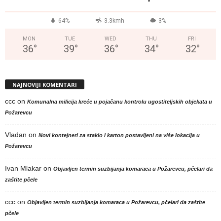
°
64%
3.3kmh
3%
MON
TUE
WED
THU
FRI
36
°
39
°
36
°
34
°
32
°
NAJNOVIJI KOMENTARI
ccc
on
Komunalna milicija kreće u pojačanu kontrolu ugostiteljskih objekata u
Požarevcu
Vladan
on
Novi kontejneri za staklo i karton postavljeni na više lokacija u
Požarevcu
Ivan Mlakar
on
Objavljen termin suzbijanja komaraca u Požarevcu, pčelari da
zaštite pčele
ccc
on
Objavljen termin suzbijanja komaraca u Požarevcu, pčelari da zaštite
pčele